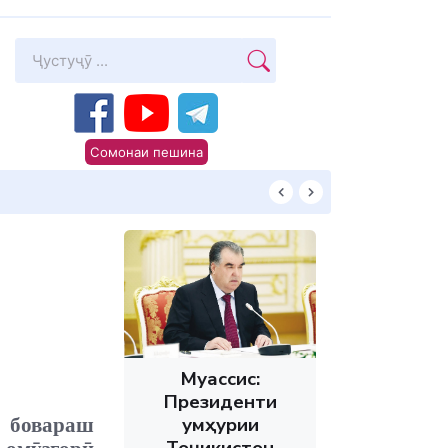
Сомонаи пешина
Суханони Пешво
Муассис:
Президенти
Ҷумҳурии
 бовараш
Тоҷикистон