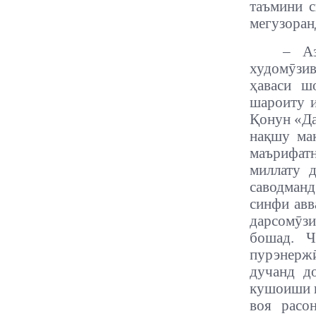
таъмини с
мегузоран
– Аз
худомӯзив
ҳаваси ш
шароиту и
Қонун «Да
нақшу мақ
маърифат
миллату д
саводманд
синфи авв
дарсомӯзи
бошад. Ч
пурэнерж
дучанд д
кушоиши и
воя расо