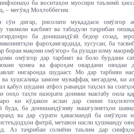
инфхонаҳо ба воситаҳои муосири таълимӣ ҳисс
д, – мегӯяд Моҳтоббегим.
 сӯи дигар, рисолати муқаддаси омӯзгор а
у такмили касбият ва табодули таҷрибаи пешқа
огирдонро ба донишандӯзӣ бедор созад, зер
мкониятҳои фароҳамгардида, хусусан, ба тасви
р бораи мақоми омӯзгор» ба рушди илму маориф
оми омӯзгор дар тарбият ва боло бурдани са
нокии ҷомеа ва фароҳам овардани ояндаи 
авлат нигаронда шудааст. Мо дар тарбияи на
 ва хушсалиқа замоне муваффақ мегардем, ки аз
ал қабул шудани атфол раванди таҳсил ва соатҳо
и онҳо таҳти назорати доимии мактабу оила қ
аро ки кӯдакон аслан дар синни таҳсилот
ӣ буда, ба донишандӯзиву машғулиятҳои шавқо
оранд ва дар сурати ҳавасмандӣ ба омӯзҳои и
стеъдодҳои фитрӣ, метавон насли ҳушманду оян
нд. Аз таҷрибаи солиёни таълим дар синфҳо