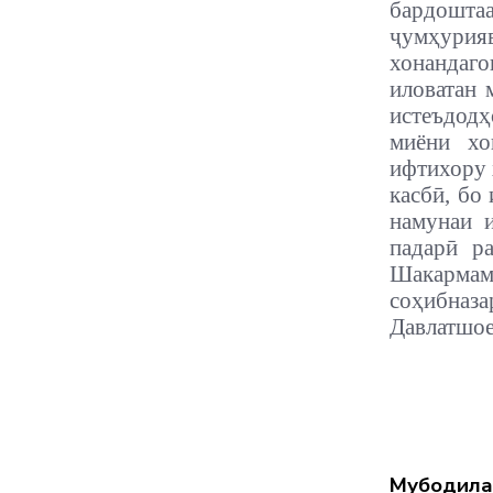
бардошта
ҷумҳурия
хонандаго
иловатан 
истеъдод
миёни хо
ифтихору 
касбӣ, бо
намунаи 
падарӣ р
Шакармам
соҳибназ
Давлатшое
Мубодила