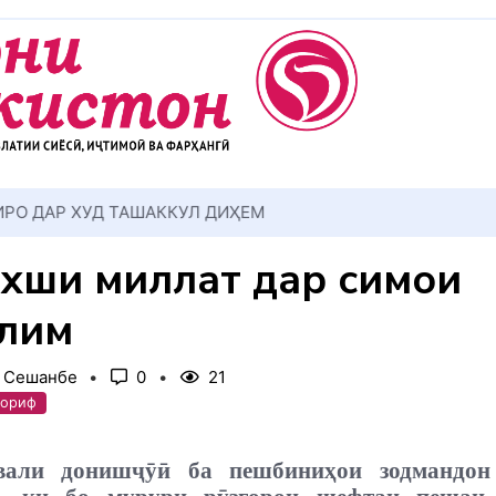
АККУЛ ДИҲЕМ
хши миллат дар симои
лим
, Сешанбе
0
21
аориф
вали донишҷӯӣ ба пешбиниҳои зодмандон