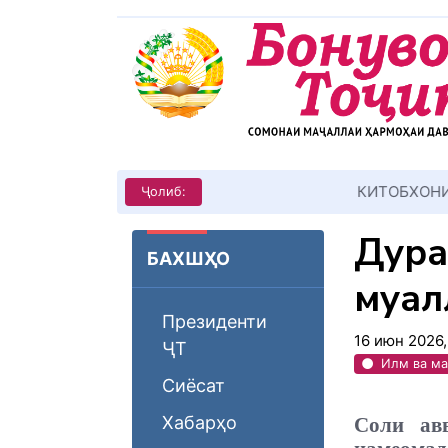
КИТОБХОНИРО ДАР ХУД ТАШ
Ҷолиб:
Дура
БАХШҲО
муал
Президенти
16 июн 2026
ҶТ
Илм ва м
Сиёсат
Хабарҳо
Соли ав