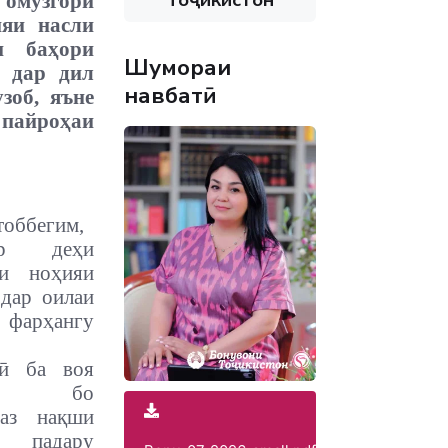
омӯзгорӣ
ияи насли
и баҳори
Шумораи
и дар дил
навбатӣ
зоб, яъне
пайроҳаи
оббегим,
р деҳи
ни ноҳияи
 дар оилаи
 фарҳангу
гӣ ба воя
аст, бо
 аз нақши
и падару