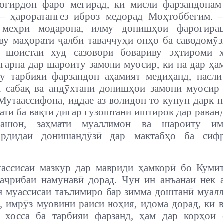
огирдон фаро мегирад, ки мисли фарзандонам
 – ҳароратангез иброз медорад Моҳтоббегим. 
меҳри модарона, илму донишҳои фарогира
ву маҳорати ҷалби таваҷҷуҳи онҳо ба саводомӯз
и шоистаи худ сазовори бовариву эҳтироми х
агарна дар шароиту замони муосир, ки на дар ҳа
у тарбияи фарзандон аҳамият медиҳанд, насли
 сабақ ва андӯхтани донишҳои замони муосир
Мутаассифона, иддае аз волидон то кунун дарк н
рати ба вақти дигар гузоштани иштирок дар раван
нашон, заҳмати муаллимон ва шароиту им
ардидаи донишандӯзӣ дар мактабҳо ба сиф
ассисаи мазкур дар мавриди ҳамкорӣ бо Кумит
аҷрибаи намунавӣ дорад. Чун ин анъанаи нек 
н муассисаи таълимиро бар зимма доштанӣ муа
 имрӯз муовини раиси ноҳия, идома дорад, ки 
и хосса ба тарбияи фарзанд, ҳам дар корҳои 