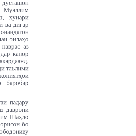
 дӯсташон
– Муаллим
ш, ҳунари
ӣ ва дигар
онандагон
маи оилаҳо
 наврас аз
 дар канор
акардаанд,
ди таълими
кониятҳои
р баробар
аи падару
аз даврони
ллим Шаҳло
ворисон бо
ободониву