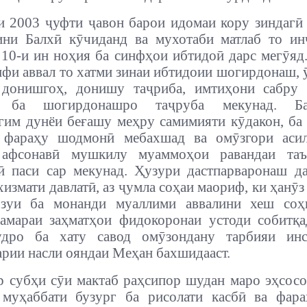
и 2003 ҷуфти ҷавон барои идомаи кору зиндагӣ
ини Балхӣ кӯчиданд ва мухотаби матлаб то ин
-и ин ноҳия ба синфҳои ибтидоӣ дарс мегӯяд
нфи аввал то хатми зинаи ибтидоии шогирдонаш, 
 донишгоҳ, донишу таҷриба, имтиҳони сабру 
а ба шогирдонашро таҷруба мекунад. Б
им дунёи беғашу меҳру самимияти кӯдакон, ба
 фараҳу шодмонӣ мебахшад ва омӯзгори аси
 афсонавӣ мушкилу муаммоҳои равандаи та
ӣ паси сар мекунад. Ҳузури дастпарваронаш д
хизмати давлатӣ, аз ҷумла соҳаи маориф, ки ҳанӯз
рзуи ба монанди муаллими аввалини хеш соҳ
амараи заҳматҳои фидокоронаи устоди собитқа
удро ба хату савод омӯзондану тарбияи инс
арии насли ояндаи Меҳан бахшидааст.
р субҳи сӯи мактаб раҳсипор шудан маро эҳсос
 муҳаббати бузург ба рисолати касбӣ ва фара