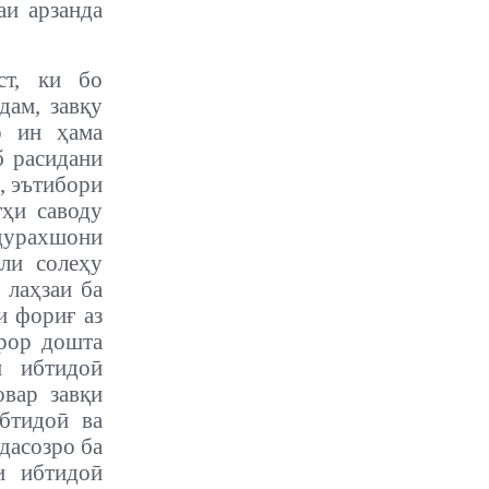
аи арзанда
ст, ки бо
дам, завқу
о ин ҳама
б расидани
, эътибори
тҳи саводу
дурахшони
сли солеҳу
 лаҳзаи ба
и фориғ аз
арор дошта
и ибтидоӣ
вар завқи
бтидоӣ ва
дасозро ба
и ибтидоӣ