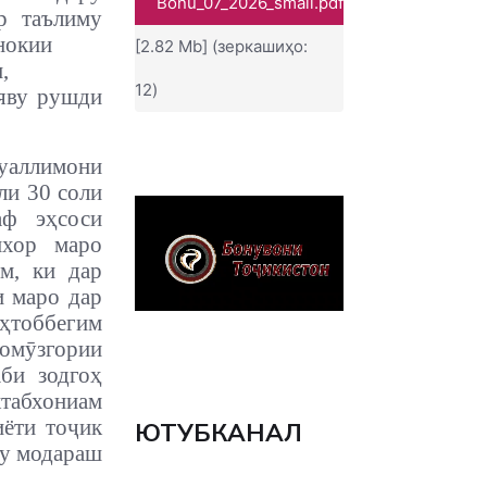
Bonu_07_2026_small.pdf
р таълиму
нокии
[2.82 Mb] (зеркашиҳо:
,
12)
ияву рушди
муаллимони
ли 30 соли
аф эҳсоси
ихор маро
м, ки дар
и маро дар
тоббегим
омӯзгории
би зодгоҳ
ктабхониам
иёти тоҷик
ЮТУБКАНАЛ
ру модараш