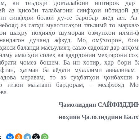
ам, ки теъдоди довталабони иштирок дар
вӣ аз ҳисоби талабагони синфҳои ибтидоӣ да
ни синфҳои болоӣ ду-се баробар зиёд аст. Аз
мебояд аз сатҳи муассисаҳои таълимӣ то марка
ҳои шаҳру ноҳияҳо шумораи озмунҳои илмӣ-ф
нандагон дучанд афзуд. Мо, омӯзгорон, бои
ҳисси баланди масъулият, саъю садоқат дар анҷом
 илму амалҳои солеҳ ва қадрдонии меҳтарони со
ибрати ҷомеа бошем. Ба ин хотир, ҳар бори б
афтан, ҳатман ба аёдати муаллими аввалинам 
адова меравам, то аз суҳбатҳои ҷонбахши 
ар ғизои маънавӣ бардорам, – меафзояд Мо
ва.
Ҷамолиддин САЙФИДДИ
ноҳияи Ҷалолиддини Балх
: