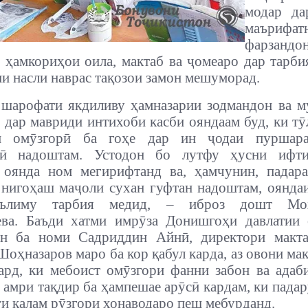
модар да
маърифат
фарзандон
 ҳамкориҳои оила, мактаб ва ҷомеаро дар тарб
и насли наврас тақозои замон мешуморад.
 шарофати якдиливу ҳамназарии зодмандон ва 
 дар мавриди интихоби касби ояндаам буд, ки тӯ
и омӯзгорӣ ба гоҳе дар ин ҷодаи пуршар
ӣ надоштам. Устодон бо лутфу ҳусни ифт
 оянда ном мегирифтанд ва, ҳамчунин, падара
нигоҳаш маҷоли сухан гуфтан надоштам, оянда
аълиму тарбия медид, – иброз дошт Моҳ
ева. Баъди хатми имрӯза Донишгоҳи давлатии 
он ба номи Садриддин Айнӣ, директори макта
Шоҳназаров маро ба кор қабул карда, аз овони ма
ард, ки мебоист омӯзгори фанни забон ва адаб
 амри тақдир ба ҳампешае арӯсӣ кардам, ки пада
ги қалам рӯзгори хонаводаро пеш мебурданд.