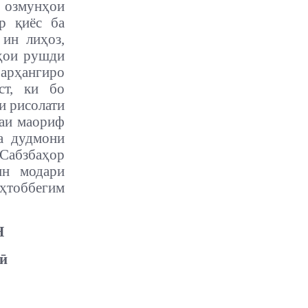
 озмунҳои
р қиёс ба
 ин лиҳоз,
зҳои рушди
арҳангиро
ст, ки бо
и рисолати
ҳаи маориф
а дудмони
Сабзбаҳор
ин модари
ҳтоббегим
Н
ӣ