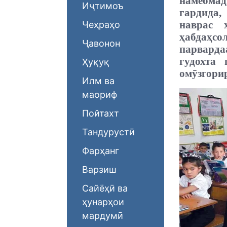
намеома
Иҷтимоъ
гардида,
наврас 
Чеҳраҳо
ҳабдаҳсо
Ҷавонон
парварда
гудохта
Ҳуқуқ
омӯзгорир
Илм ва
маориф
Пойтахт
Тандурустӣ
Фарҳанг
Варзиш
Сайёҳӣ ва
ҳунарҳои
мардумӣ