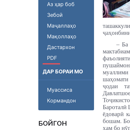
Аз ҳар боб
Зебоӣ
ташаккули
Маҷаллаҳо
ҷаҳонбини
Мақоллаҳо
– Ба
Дастархон
мактабиам
PDF
фаъолият
пушаймон
ДАР БОРАИ МО
муаллими
шаҳомати 
ҷодаи т
Муассиса
Давлатшо
Тоҷикист
Кормандон
Бароталӣ 
ёдоварӣ к
бошам. Бо
БОЙГОНӢ
ҳам бо нӯ