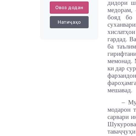
дидори ш
Овоз додан
медорам,
бояд бо 
Натиҷаҳо
суханвари
хислатҳо
гардад. В
ба таълим
гирифтани
мемонад. 
ки дар су
фарзандо
фароҳамг
мешавад.
– Му
модарон т
сарвари и
Шукурова,
таваҷҷуҳ