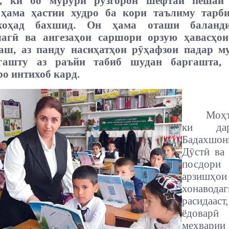
д, ки бо мурури рӯзгорон шефтаи пешаи 
 ҳама ҳастии худро ба кори таълиму тарб
хоҳад бахшид. Он ҳама оташи баланд
лагӣ ва ангезаҳои саршори орзую ҳавасҳо
аш, аз панду насиҳатҳои рӯҳафзои падар му
 гашту аз раъйи табиб шудан баргашта, 
о интихоб кард.
Моҳт
ки да
Бадахшо
Дӯстӣ ва
посдори
арзишҳои
хонавода
расида
ёдоварӣ
меҳвари