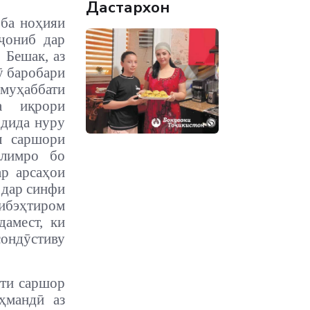
Дастархон
 ба ноҳияи
ҷониб дар
.
Бешак, аз
ӯ баробари
муҳаббати
а иқрори
 дида нуру
л саршори
ълимро бо
ар арсаҳои
 дар синфи
ибэҳтиром
дамест, ки
ондӯстиву
оти саршор
ҳмандӣ аз