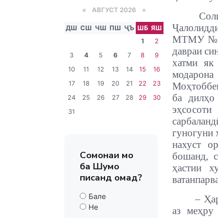
«
АВГУСТ 2026 »
Сол
Ҷалолидд
ДШ
СШ
ЧШ
ПШ
ҶЪ
ШБ
ЯШ
МТМУ №10
1
2
давраи си
3
4
5
6
7
8
9
хатми як
10
11
12
13
14
15
16
модарон
17
18
19
20
21
22
23
Моҳтоббег
ба дилҳо
24
25
26
27
28
29
30
эҳсосоти
31
сарбаланд
гуногуни 
нахуст о
Сомонаи мо
бошанд, с
ба Шумо
ҳастии х
писанд омад?
ватанпарв
Бале
– Ҳа
Не
аз меҳру