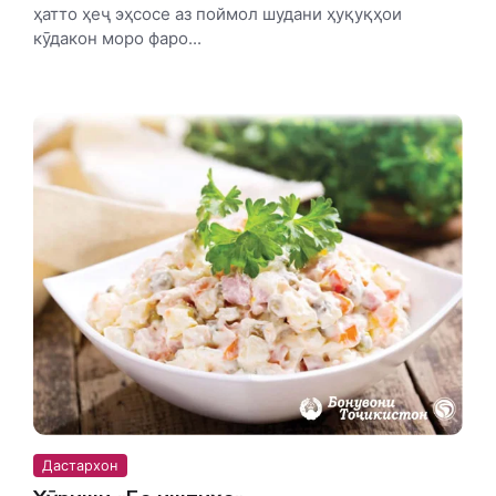
ҳатто ҳеҷ эҳсосе аз поймол шудани ҳуқуқҳои
кӯдакон моро фаро...
Дастархон