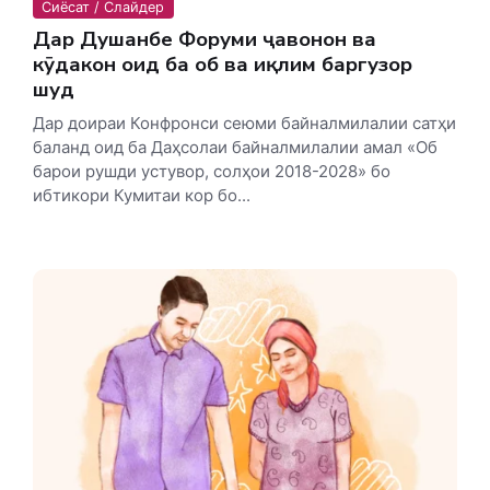
Сиёсат / Слайдер
Дар Душанбе Форуми ҷавонон ва
кӯдакон оид ба об ва иқлим баргузор
шуд
Дар доираи Конфронси сеюми байналмилалии сатҳи
баланд оид ба Даҳсолаи байналмилалии амал «Об
барои рушди устувор, солҳои 2018-2028» бо
ибтикори Кумитаи кор бо...