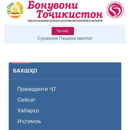
Ҷолиб:
КИТОБХОНИРО ДАР ХУД ТАШАККУЛ ДИҲЕМ
БАХШҲО
Президенти ҶТ
Сиёсат
Хабарҳо
Иҷтимоъ