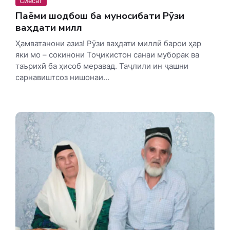
Сиёсат
Паёми шодбошӣ ба муносибати Рӯзи
ваҳдати миллӣ
Ҳамватанони азиз! Рӯзи ваҳдати миллӣ барои ҳар
яки мо – сокинони Тоҷикистон санаи муборак ва
таърихӣ ба ҳисоб меравад. Таҷлили ин ҷашни
сарнавиштсоз нишонаи...