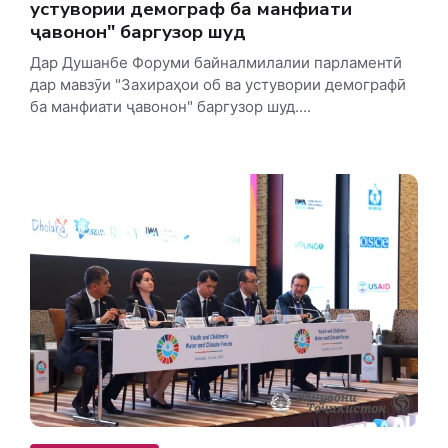
устувории демографӣ ба манфиати
ҷавонон" баргузор шуд
Дар Душанбе Форуми байналмилалии парламентӣ
дар мавзӯи "Захираҳои об ва устувории демографӣ
ба манфиати ҷавонон" баргузор шуд....