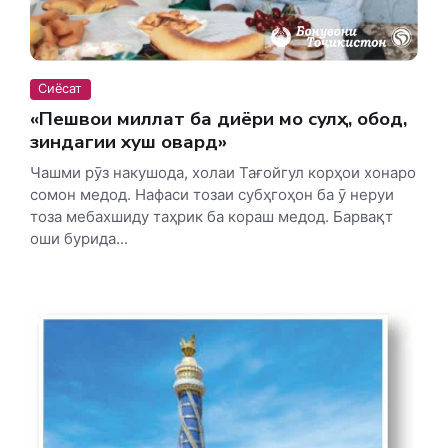
Сиёсат
«Пешвои миллат ба диёри мо сулҳ, ободӣ,
зиндагии хуш овард»
Чашми рӯз накушода, холаи Тағойгул корҳои хонаро
сомон медод. Нафаси тозаи субҳгоҳон ба ӯ неруи
тоза мебахшиду таҳрик ба кораш медод. Барвақт
оши бурида...