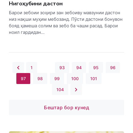
Нигоҳубини дастон
Барои зебоии зоҳири зан зебоиву мавзунии дастон
низ нақши муҳим мебозанд. Пӯсти дастони бонувон
бояд ҳамеша солим ва зебо ба чашм расад. Барои
ноил гардидан...
1
...
93
94
95
96
97
98
99
100
101
...
104
Бештар бор кунед