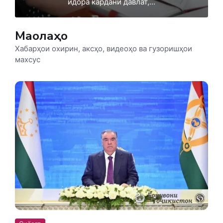
идора кардани давлат,...
Мақолаҳо
Хабарҳои охирин, аксҳо, видеоҳо ва гузоришҳои
махсус