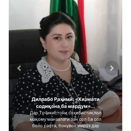
Дилрабо Раҳимӣ: «Хизмати
содиқона ба мардум»...
Дар Тоҷикистони соҳибистиқлол
мақому манзалати зан сол ба сол
боло рафта, бонувон имрӯз дар