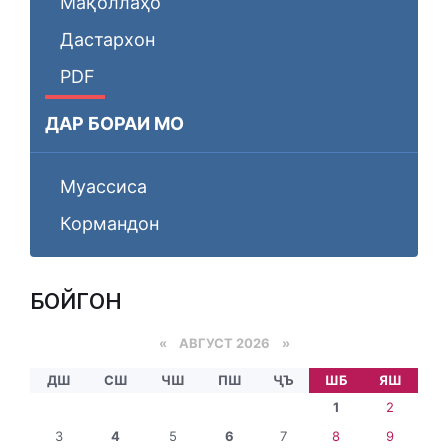
Мақоллаҳо
Дастархон
PDF
ДАР БОРАИ МО
Муассиса
Кормандон
БОЙГОНӢ
«
АВГУСТ 2026 »
ДШ
СШ
ЧШ
ПШ
ҶЪ
ШБ
ЯШ
1
2
3
4
5
6
7
8
9