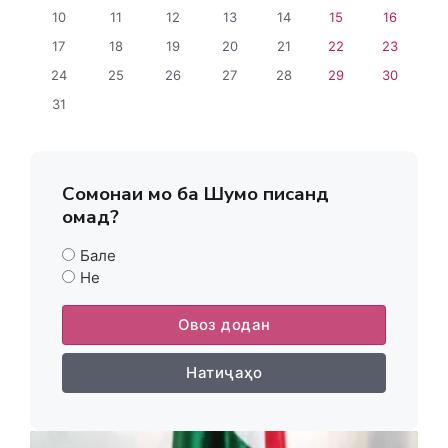
10
11
12
13
14
15
16
17
18
19
20
21
22
23
24
25
26
27
28
29
30
31
Сомонаи мо ба Шумо писанд
омад?
Бале
Не
Овоз додан
Натиҷаҳо