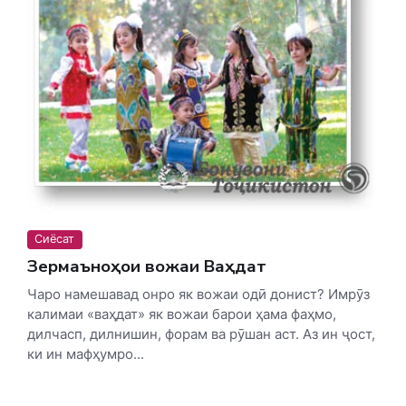
Сиёсат
Зермаъноҳои вожаи Ваҳдат
Чаро намешавад онро як вожаи одӣ донист? Имрӯз
калимаи «ваҳдат» як вожаи барои ҳама фаҳмо,
дилчасп, дилнишин, форам ва рӯшан аст. Аз ин ҷост,
ки ин мафҳумро...