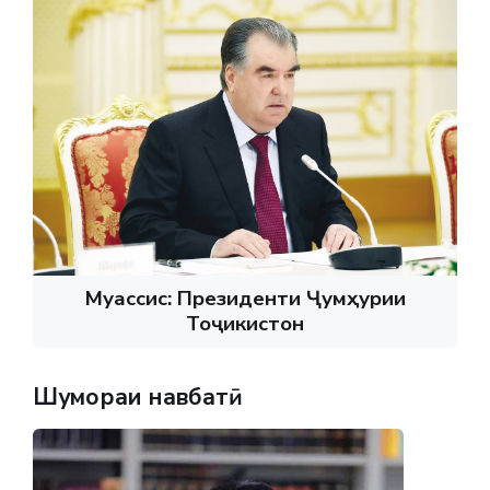
Муассис: Президенти Ҷумҳурии
Тоҷикистон
Шумораи навбатӣ