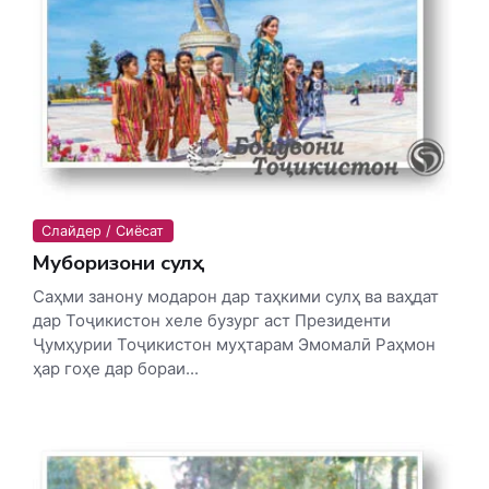
Слайдер / Сиёсат
Муборизони сулҳ
Саҳми занону модарон дар таҳкими сулҳ ва ваҳдат
дар Тоҷикистон хеле бузург аст Президенти
Ҷумҳурии Тоҷикистон муҳтарам Эмомалӣ Раҳмон
ҳар гоҳе дар бораи...