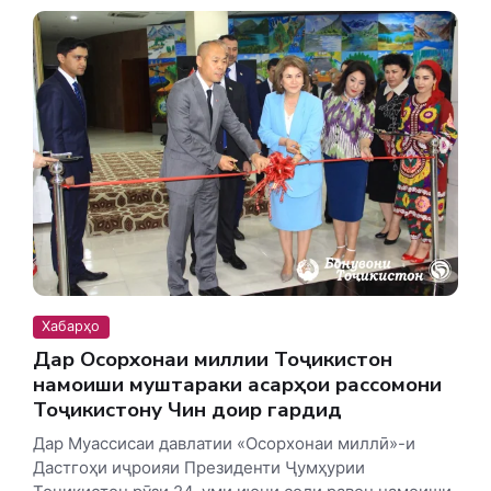
Хабарҳо
Дар Осорхонаи миллии Тоҷикистон
намоиши муштараки асарҳои рассомони
Тоҷикистону Чин доир гардид
Дар Муассисаи давлатии «Осорхонаи миллӣ»-и
Дастгоҳи иҷроияи Президенти Ҷумҳурии