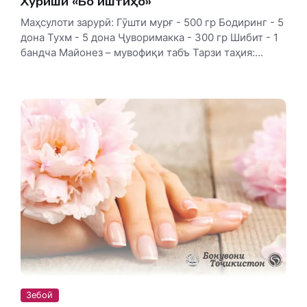
Хӯриши «Бо иштиҳо»
Маҳсулоти зарурӣ: Гӯшти мурғ - 500 гр Бодиринг - 5
дона Тухм - 5 дона Ҷуворимакка - 300 гр Шибит - 1
бандча Майонез – мувофиқи табъ Тарзи таҳия:...
Зебоӣ