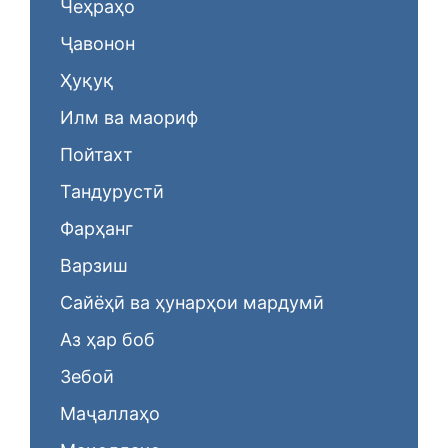
Чеҳраҳо
Ҷавонон
Ҳуқуқ
Илм ва маориф
Пойтахт
Тандурустӣ
Фарҳанг
Варзиш
Сайёҳӣ ва ҳунарҳои мардумӣ
Аз ҳар боб
Зебоӣ
Маҷаллаҳо