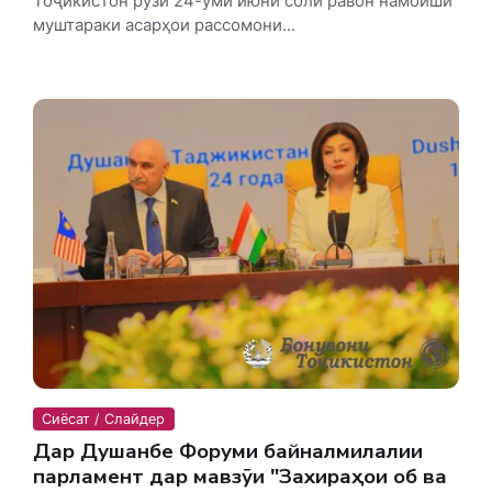
Тоҷикистон рӯзи 24-уми июни соли равон намоиши
муштараки асарҳои рассомони...
Сиёсат / Слайдер
Дар Душанбе Форуми байналмилалии
парламентӣ дар мавзӯи "Захираҳои об ва