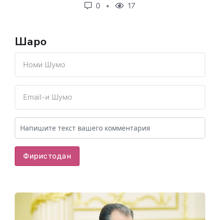
0
17
Шарҳҳо
Фиристодан