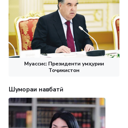
Муассис: Президенти Ҷумҳурии
Тоҷикистон
Шумораи навбатӣ