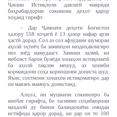
Ҷашни Истиқлоли давлатӣ мавриди
баҳрабардории сокинони деҳот қарор
хоҳанд гирифт.
– Дар Ҷамоати деҳоти Боғистон
ҳазору 558 хоҷагӣ ё 13 ҳазор нафар арзи
ҳастӣ дорад. Сол аз сол афзудани шумораи
аҳолӣ эҳтиёҷ ба заминҳои наздиҳавлигиро
низ зиёд намудааст. Замини лалмӣ, ки
мебоист барои бунёди хонаҳои истиқоматӣ
ба аҳолӣ тақсим мешуд, аз ҷониби
кормандони соҳа корношоям дониста шуд.
Яъне, сохтмони хонаҳои истиқоматиро дар
он мавзеъ мамнуъ донистанд.
Алҳол, ин мушкили сокинонро ба
инобат гирифта, бо тасмими соҳибкорони
маҳаллӣ ду бинои баландошёна омодаи
истифода қарор дорад, ки дар он то 100