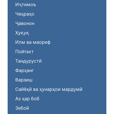
Иҷтимоъ
Чеҳраҳо
Ҷавонон
Ҳуқуқ
Илм ва маориф
Пойтахт
Тандурустӣ
Фарҳанг
Варзиш
Сайёҳӣ ва ҳунарҳои мардумӣ
Аз ҳар боб
Зебоӣ