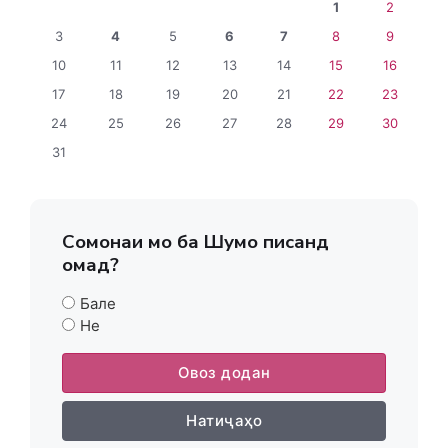
1
2
3
4
5
6
7
8
9
10
11
12
13
14
15
16
17
18
19
20
21
22
23
24
25
26
27
28
29
30
31
Сомонаи мо ба Шумо писанд
омад?
Бале
Не
Овоз додан
Натиҷаҳо