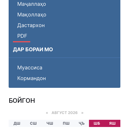
Маҷаллаҳо
Мақоллаҳо
Дастархон
PDF
ДАР БОРАИ МО
Муассиса
Кормандон
БОЙГОНӢ
«
АВГУСТ 2026 »
ДШ
СШ
ЧШ
ПШ
ҶЪ
ШБ
ЯШ