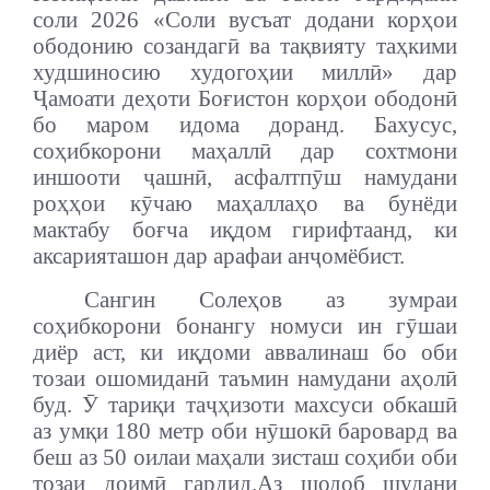
соли 2026 «Соли вусъат додани корҳои
ободонию созандагӣ ва тақвияту таҳкими
худшиносию худогоҳии миллӣ» дар
Ҷамоати деҳоти Боғистон корҳои ободонӣ
бо маром идома доранд. Бахусус,
соҳибкорони маҳаллӣ дар сохтмони
иншооти ҷашнӣ, асфалтпӯш намудани
роҳҳои кӯчаю маҳаллаҳо ва бунёди
мактабу боғча иқдом гирифтаанд, ки
аксарияташон дар арафаи анҷомёбист.
Сангин Солеҳов аз зумраи
соҳибкорони бонангу номуси ин гӯшаи
диёр аст, ки иқдоми аввалинаш бо оби
тозаи ошомиданӣ таъмин намудани аҳолӣ
буд. Ӯ тариқи таҷҳизоти махсуси обкашӣ
аз умқи 180 метр оби нӯшокӣ баровард ва
беш аз 50 оилаи маҳали зисташ соҳиби оби
тозаи доимӣ гардид.
Аз шодоб шудани