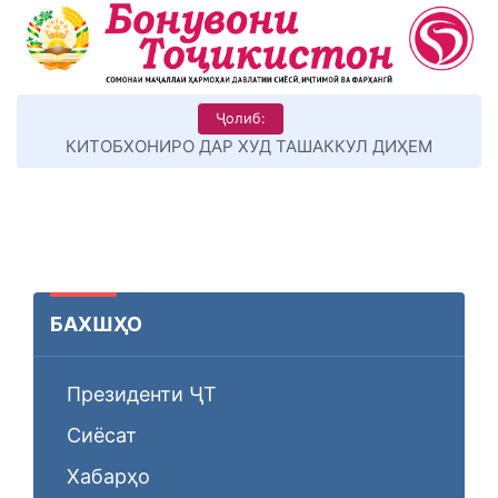
Ҷолиб:
Суханони Пешвои миллат
БАХШҲО
Президенти ҶТ
Сиёсат
Хабарҳо