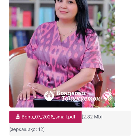
Bonu_07_2026_small.pdf
[2.82 Mb]
(зеркашиҳо: 12)