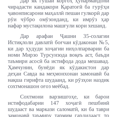
Дар як гӯшаи коргоҳ ҳунармандони
чирадасти кандакори Қаратоғӣ ба гурӯҳи
ҷавонписарони маҳаллӣ пешаи гулкорӣ дар
рӯи чӯбро омӯзонданд, ки имрӯз ҳар
нафар мустақилона машғули кори хешанд.
Дар арафаи Ҷашни 35-солагии
Истиқлоли давлатӣ боғчаи кӯдаконаи №5,
ки дар ҳудуди хоҷагии ниҳолпарварии ба
номи Мирзо Турсунзода воқеъ аст, баъди
таъмири асосӣ ба истифода дода мешавад.
Ҳамчунин, бунёди як кӯдакистон дар
деҳаи Савда ва меҳмонхонаи замонавӣ ба
нақша гирифта шудаанд, ки рӯзҳои наздик
сохтмонашон оғоз меёбад.
Сохтмони варзишгоҳе, ки барои
истифодабарии 147 хоҷагӣ пешбинӣ
шудааст ва маркази саломатӣ, ки ба таври
замонавӣ таъмиру тармим гардидааст, то