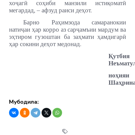
хоҷагӣ соҳиби манзили истиқоматӣ
мегардад, – афзуд раиси деҳот.
Барно Раҳимзода самаранокии
натиҷаи ҳар корро аз сарҷамъии мардум ва
эҳтиром гузоштан ба заҳмати ҳамдигарӣ
ҳар сокини деҳот медонад.
Қутбия
Неъмату
ноҳияи
Шаҳрин
Мубодила: