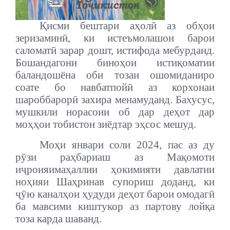
Қисми бештари аҳолӣ аз обҳои
зеризаминӣ, ки истеъмолашон барои
саломатӣ зарар дошт, истифода мебурданд.
Бошандагони биноҳои истиқоматии
баландошёна оби тозаи ошомиданиро
соате бо навбатпойӣ аз корхонаи
шароббарорӣ захира менамуданд. Бахусус,
мушкили норасоии об дар деҳот дар
моҳҳои тобистон зиёдтар эҳсос мешуд.
Моҳи январи соли 2024, пас аз ду
рӯзи раҳбариаш аз Мақомоти
иҷроияи
маҳаллии ҳокимияти давлатии
ноҳияи Шаҳринав супориш доданд, ки
ҷӯю каналҳои ҳудуди деҳот барои омодагӣ
ба мавсими киштукор аз партову лойқа
тоза карда шаванд.