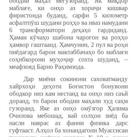
ободии маҳал мегузоранд.
Як миқдор
маблағе, ки онҳо аз хориҷи кишвар
фиристонда буданд, сарфи 5 километр
асфалтпӯш шудани роҳҳо ва иваз намудани
6 трансформатори деҳаҳо гардиданд.
Ҳамаи кӯчаҳо шабона чароғон ва роҳҳо
ҳамвор гаштаанд. Ҳамчунин, 2 пул ва роҳи
пиёдагард барои мактаббачаҳо бо маблағи
соҳибкорони муҳоҷир сохта шуданд, –
меафзояд Барно Раҳимзода.
Дар миёни сокинони саховатманду
хайрхоҳи деҳоти Боғистон бонувони
ободкор низ кам нестанд ва онҳо низ саъй
доранд, то барои ободии маҳали худ саҳм
гузоранд. Яке аз онҳо омӯзгор Ҳалима
Очилова мебошад, вай солҳои зиёд ба
насли наврас аз фанни физика дарс
гуфтааст. Алҳол ба хонандагони Муассисаи