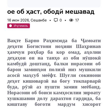
Ҷое об ҳаст, ободӣ мешавад
16 июн 2026, Сешанбе
0
17
Иҷтимоъ
Вақте Барно Раҳимзода ба Ҷамоати
деҳоти Боғистони ноҳияи Шаҳринав
ҳамчун роҳбар ба кор омад, аҳолии
деҳаҳои он на танҳо аз оби нӯшокӣ
камбудӣ доштанд, балки норасоии об
барои заминҳои полизӣ низ мушкили
асосӣ маҳсуб меёфт. Шуғли сокинони
деҳот кишоварзӣ ва боғу токпарварӣ
буда, рӯзӣ аз пушти замин меёбанд.
Норасоии об боиси камҳосилии зироату
хушкшавии долу дарахтон гардида, ба
киштаву боғоти мардум хисорот