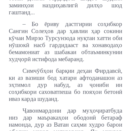
заминҳои наздиҳавлигӣ дилҳо шод
гаштанд...
– Бо ёриву дастгирии соҳибкор
Сангин Солеҳов дар ҳавлии ҳар сокини
кӯчаи Мирзо Турсунзода нуқтаи хатти оби
нӯшокӣ насб гардидааст ва хонаводаҳо
бемамониат аз шабакаи обтаъминкунии
худҷорӣ истифода мебаранд.
Симчӯбҳои барқии деҳаи Фирдавсӣ,
ки аз вазиши бод хатари афтоданашон аз
эҳтимол дур набуд, аз ҷониби ин
соҳибкори саховатпеша бо пояҳои бетонӣ
иваз карда шуданд.
Ҷавонмардони дар муҳоҷиратбуда
низ дар маъракаҳои ободонӣ бетараф
намонда, дур аз Ватан саҳми худро барои