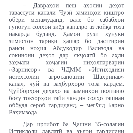
– Давраҳои пеш аҳолии деҳот
тавассути канали Чузӣ заминҳои киштро
обёрӣ менамуданд, вале бо сабабҳои
гуногун солҳои зиёд каналро аз лойқа тоза
накарда буданд. Ҳамон рӯзи хунуки
зимистон тариқи ҳашар бо дастгирии
раиси ноҳия Абдуқодир Вализода ва
сокинони деҳот дар якҷоягӣ бо аҳли
заҳмати хоҷагии ниҳолпарварии
«Зарнисор» ва ҶДММ «Иттиҳодияи
истеҳсолии агросаноатии Шаҳринав»
канал, ҷӯй ва заҳбурҳоро тоза кардем.
Ҷӯйборҳои деҳаҳо ва заминҳои полизию
боғу токзорҳои тайи чандин солҳо ташнаи
оббуда сероб гардиданд, – мегӯяд Барно
Раҳимзода.
Дар иртибот ба Ҷашни 35-солагии
Истиқлоли давлатӣ ва эълон гардидани