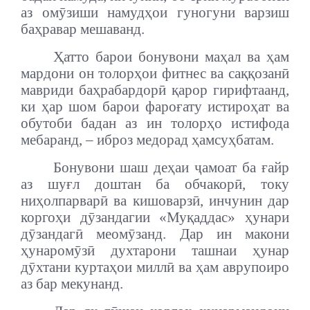
аз омӯзиши намудҳои гуногуни варзиш
баҳравар мешаванд.
Ҳатто барои бонувони маҳал ва ҳам
мардони он толорҳои фитнес ва саққозанӣ
мавриди баҳрабардорӣ қарор гирифтаанд,
ки ҳар шом барои фароғату истироҳат ва
обутоби бадан аз ин толорҳо истифода
мебаранд, – иброз медорад ҳамсуҳбатам.
Бонувони шаш деҳаи ҷамоат ба ғайр
аз шуғл доштан ба обчакорӣ, току
ниҳолпарварӣ ва кишоварзӣ, инчунин дар
коргоҳи дӯзандагии «Муқаддас» ҳунари
дӯзандагӣ меомӯзанд. Дар ин макони
ҳунаромӯзӣ духтарони ташнаи ҳунар
дӯхтани куртаҳои миллӣ ва ҳам аврупоиро
аз бар мекунанд.