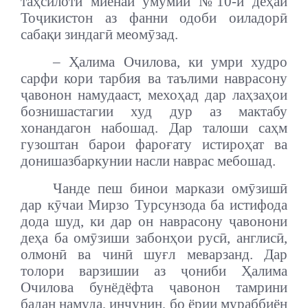
таҳсилоти миёнаи умумии №10-и деҳаи
Тоҷикистон аз фанни одоби оиладорӣ
сабақи зиндагӣ меомӯзад.
– Ҳалима Очилова, ки умри худро
сарфи кори тарбия ва таълими наврасону
ҷавонон намудааст, мехоҳад дар лаҳзаҳои
бознишастагии худ дур аз мактабу
хонандагон набошад. Дар талоши саҳм
гузоштан барои фароғату истироҳат ва
донишазбаркунии насли наврас мебошад.
Чанде пеш бинои маркази омӯзишӣ
дар кӯчаи Мирзо Турсунзода ба истифода
дода шуд, ки дар он наврасону ҷавонони
деҳа ба омӯзиши забонҳои русӣ, англисӣ,
олмонӣ ва чинӣ шуғл меварзанд. Дар
толори варзишии аз ҷониби Ҳалима
Очилова бунёдёфта ҷавонон тамрини
бадан намуда, инчунин, бо ёрии мураббиён