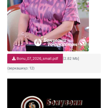
Bonu_07_2026_small.pdf
[2.82 Mb]
(зеркашиҳо: 12)