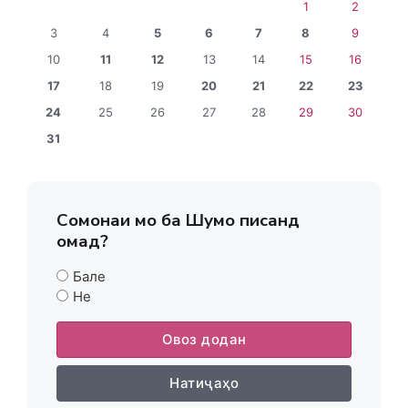
1
2
3
4
5
6
7
8
9
10
11
12
13
14
15
16
17
18
19
20
21
22
23
24
25
26
27
28
29
30
31
Сомонаи мо ба Шумо писанд
омад?
Бале
Не
Овоз додан
Натиҷаҳо