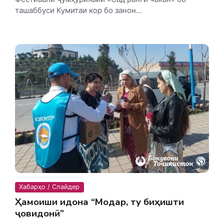
ташаббуси Кумитаи кор бо занон...
Хабарҳо / Слайдер
Ҳамоиши идона “Модар, ту биҳишти
ҷовидонӣ”