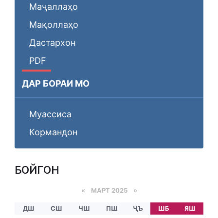
Маҷаллаҳо
Мақоллаҳо
Дастархон
PDF
ДАР БОРАИ МО
Муассиса
Кормандон
БОЙГОНӢ
«
МАРТ 2025
»
ДШ
СШ
ЧШ
ПШ
ҶЪ
ШБ
ЯШ