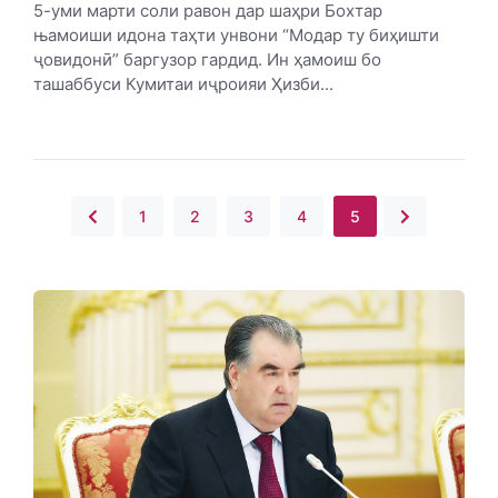
5-уми марти соли равон дар шаҳри Бохтар
њамоиши идона таҳти унвони “Модар ту биҳишти
ҷовидонӣ” баргузор гардид. Ин ҳамоиш бо
ташаббуси Кумитаи иҷроияи Ҳизби...
1
2
3
4
5