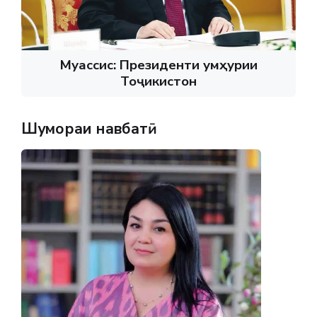
Муассис: Президенти Ҷумҳурии
Тоҷикистон
Шумораи навбатӣ