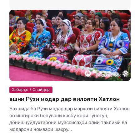
Хабарҳо / Слайдер
Ҷашни Рӯзи модар дар вилояти Хатлон
Бахшида ба Рӯзи модар дар маркази вилояти Хатлон
бо иштироки бонувони касбу кори гуногун,
донишҷӯйдухтарони муассисаҳои олии таълимӣ ва
модарони номвари шаҳру...