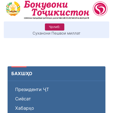
Ҷолиб:
Суханони Пешвои миллат
БАХШҲО
Президенти ҶТ
Сиёсат
Хабарҳо