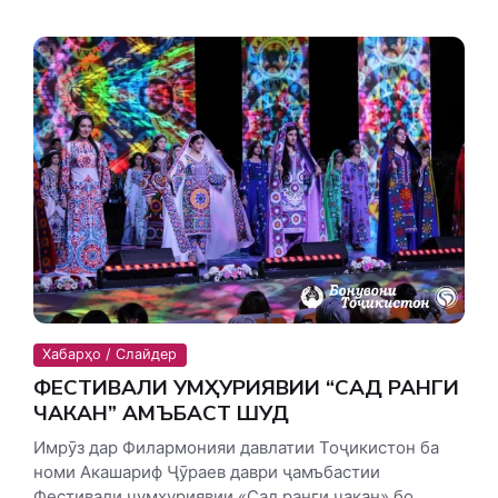
Хабарҳо / Слайдер
ФЕСТИВАЛИ ҶУМҲУРИЯВИИ “САД РАНГИ
ЧАКАН” ҶАМЪБАСТ ШУД
Имрӯз дар Филармонияи давлатии Тоҷикистон ба
номи Акашариф Ҷӯраев даври ҷамъбастии
Фестивали ҷумҳуриявии «Сад ранги чакан» бо