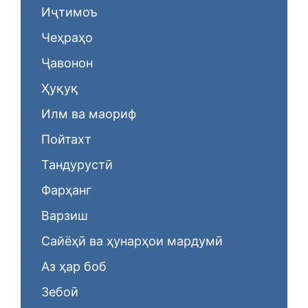
Иҷтимоъ
Чеҳраҳо
Ҷавонон
Ҳуқуқ
Илм ва маориф
Пойтахт
Тандурустӣ
Фарҳанг
Варзиш
Сайёҳӣ ва ҳунарҳои мардумӣ
Аз ҳар боб
Зебоӣ