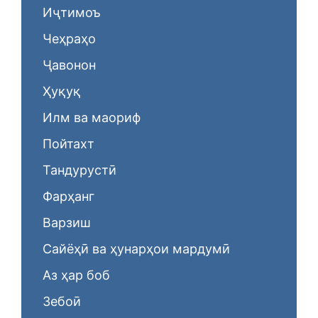
Иҷтимоъ
Чеҳраҳо
Ҷавонон
Ҳуқуқ
Илм ва маориф
Пойтахт
Тандурустӣ
Фарҳанг
Варзиш
Сайёҳӣ ва ҳунарҳои мардумӣ
Аз ҳар боб
Зебоӣ