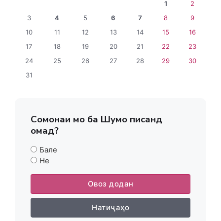
1
2
3
4
5
6
7
8
9
10
11
12
13
14
15
16
17
18
19
20
21
22
23
24
25
26
27
28
29
30
31
Сомонаи мо ба Шумо писанд
омад?
Бале
Не
Овоз додан
Натиҷаҳо