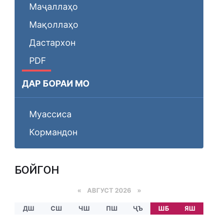
Маҷаллаҳо
Мақоллаҳо
Дастархон
PDF
ДАР БОРАИ МО
Муассиса
Кормандон
БОЙГОНӢ
«
АВГУСТ 2026 »
ДШ
СШ
ЧШ
ПШ
ҶЪ
ШБ
ЯШ