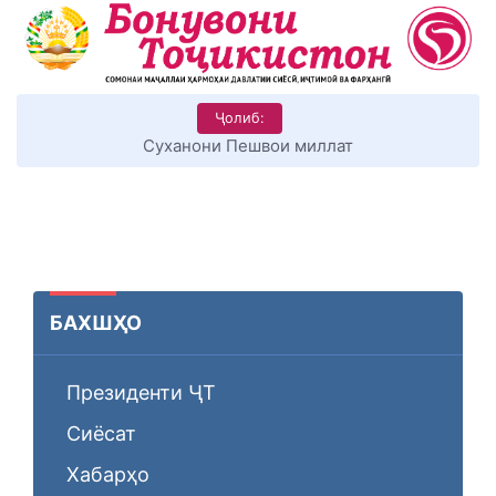
Ҷолиб:
Суханони Пешвои миллат
БАХШҲО
Президенти ҶТ
Сиёсат
Хабарҳо