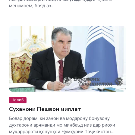
менамоем, бояд аз...
Ҷолиб
Суханони Пешвои миллат
Бовар дорам, ки занон ва модарону бонувону
духтарони арҷманди мо минбаъд низ дар риояи
муқаррароти қонунҳои Ҷумҳурии Тоҷикистон...