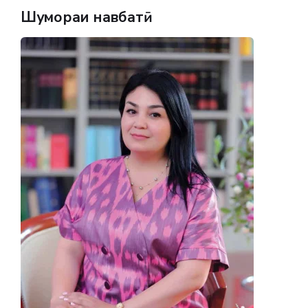
Шумораи навбатӣ