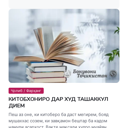
Ҷолиб / Фарҳанг
КИТОБХОНИРО ДАР ХУД ТАШАККУЛ
ДИҲЕМ
Пеш аз оне, ки китоберо ба даст мегирем, бояд
мушаххас созем, ки завқамон бештар ба кадом
намуди асарҳост. Вақте мақсади худро муайян