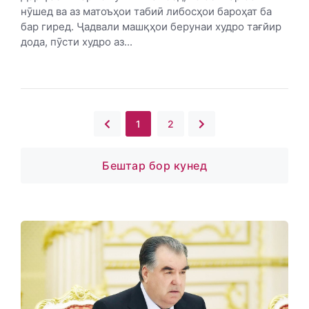
нӯшед ва аз матоъҳои табиӣ либосҳои бароҳат ба
бар гиред. Ҷадвали машқҳои берунаи худро тағйир
дода, пӯсти худро аз...
1
2
Бештар бор кунед