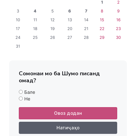
1
2
3
4
5
6
7
8
9
10
11
12
13
14
15
16
17
18
19
20
21
22
23
24
25
26
27
28
29
30
31
Сомонаи мо ба Шумо писанд
омад?
Бале
Не
Овоз додан
Натиҷаҳо