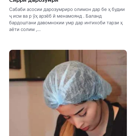
Сабаби асосии дарозумриро олимон дар бе ҳ будии
ҷ исм ва р ӯҳ арзёб ӣ менамоянд . Баланд
бардоштани давомнокии умр дар интихоби тарзи ҳ
аёти солим ,...