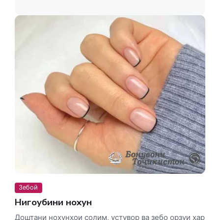
Зебоӣ
Нигоҳубини нохун
Доштани нохунҳои солим, устувор ва зебо орзуи ҳар