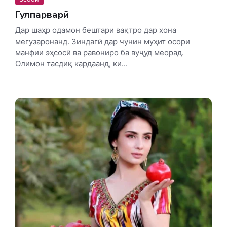
Гулпарварӣ
Дар шаҳр одамон бештари вақтро дар хона
мегузаронанд. Зиндагӣ дар чунин муҳит осори
манфии эҳсосӣ ва равониро ба вуҷуд меорад.
Олимон тасдиқ кардаанд, ки...