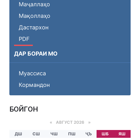
Маҷаллаҳо
Мақоллаҳо
Дастархон
PDF
ДАР БОРАИ МО
Муассиса
Кормандон
БОЙГОНӢ
«
АВГУСТ 2026 »
ДШ
СШ
ЧШ
ПШ
ҶЪ
ШБ
ЯШ