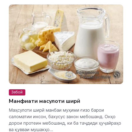
Зебоӣ
Манфиати маҳсулоти ширӣ
Маҳсулоти ширӣ манбаи муҳими ғизо барои
саломатии инсон, бахусус занон мебошанд. Онҳо
дорои протеин мебошанд, ки ба таҷдиди ҳуҷайраҳо
ва қувваи мушакҳо...