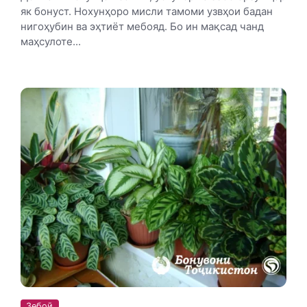
як бонуст. Нохунҳоро мисли тамоми узвҳои бадан
нигоҳубин ва эҳтиёт мебояд. Бо ин мақсад чанд
маҳсулоте...
Зебоӣ