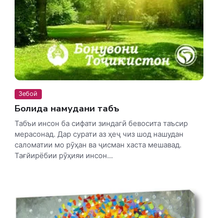
Зебоӣ
Болида намудани табъ
Табъи инсон ба сифати зиндагӣ бевосита таъсир
мерасонад. Дар сурати аз ҳеҷ чиз шод нашудан
саломатии мо рӯҳан ва ҷисман хаста мешавад.
Тағйирёбии рӯҳияи инсон...