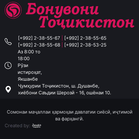
[+992] 2-38-55-67
|
[+992] 2-38-55-65
[+992] 2-38-55-68
|
[+992] 2-38-53-25
Аз 8:00 то
18:00
Рӯзи
истироҳат,
Якшанбе
Ҷумҳурии Тоҷикистон, ш. Душанбе,
хиёбони Саъдии Шерозӣ - 16, ошёнаи 10.
Сомонаи маҷаллаи ҳармоҳаи давлатии сиёсӣ, иҷтимоӣ
ва фарҳангӣ.
Created by: