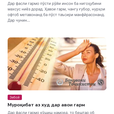
Дар фасли гармо пӯсти рӯйи инсон ба нигоҳубини
махсус ниёз дорад. Ҳавои гарм, чангу ғубор, нурҳои
офтоб метавонанд ба пӯст таъсири манфӣрасонанд.
Дар чунин...
Зебоӣ
Муроқибат аз худ дар ҳавои гарм
Дар фасли гармо кӯшиш намоед, то бештар об