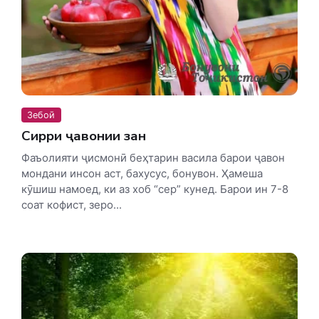
Зебоӣ
Сирри ҷавонии зан
Фаъолияти ҷисмонӣ беҳтарин васила барои ҷавон
мондани инсон аст, бахусус, бонувон. Ҳамеша
кӯшиш намоед, ки аз хоб “сер” кунед. Барои ин 7-8
соат кофист, зеро...