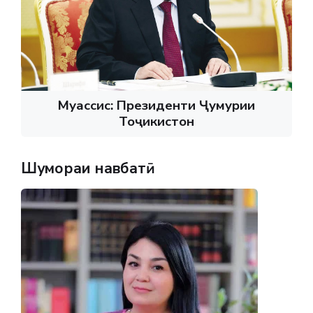
Муассис: Президенти Ҷумҳурии
Тоҷикистон
Шумораи навбатӣ