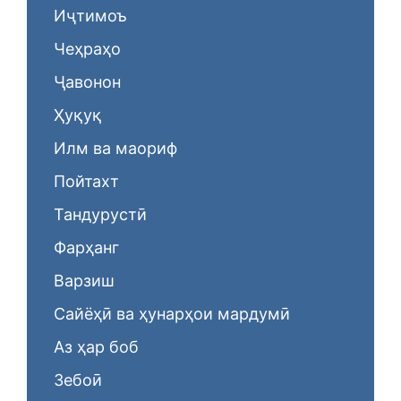
Иҷтимоъ
Чеҳраҳо
Ҷавонон
Ҳуқуқ
Илм ва маориф
Пойтахт
Тандурустӣ
Фарҳанг
Варзиш
Сайёҳӣ ва ҳунарҳои мардумӣ
Аз ҳар боб
Зебоӣ