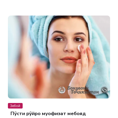
Зебоӣ
Пӯсти рӯйро муҳофизат мебояд