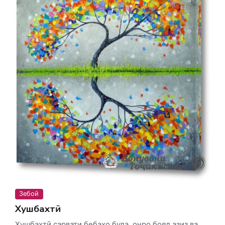
Зебоӣ
Хушбахтӣ
Хушбахтӣ сарвати бебаҳо буда, онро бояд азиз ва