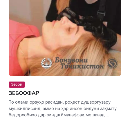
Зебоӣ
ЗЕБООФАР
То олами орзуҳо расидан, роҳест душворгузару
мушкилписанд, аммо на ҳар инсон бидуни заҳмату
бедорхобиҳо дар зиндагӣмуваффақ мешавад....