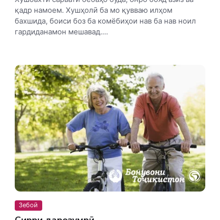
қадр намоем. Хушҳолӣ ба мо қувваю илҳом
бахшида, боиси боз ба комёбиҳои нав ба нав ноил
гардиданамон мешавад....
Зебоӣ
Сирри дарозумрӣ