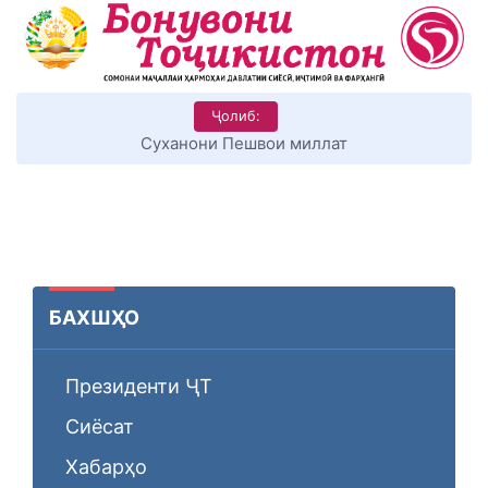
Ҷолиб:
КИТОБХОНИРО ДАР ХУД ТАШАККУЛ ДИҲЕМ
БАХШҲО
Президенти ҶТ
Сиёсат
Хабарҳо