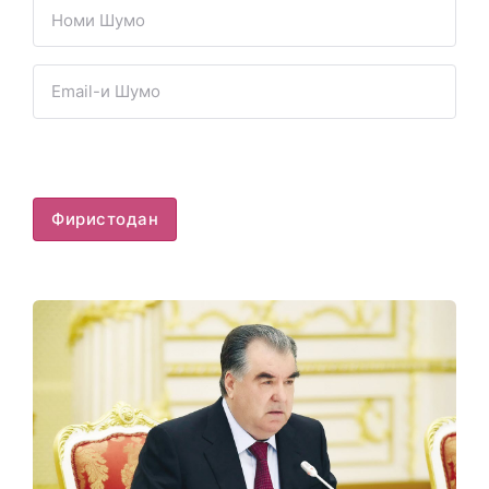
Фиристодан