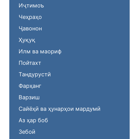
Иҷтимоъ
Чеҳраҳо
Ҷавонон
Ҳуқуқ
Илм ва маориф
Пойтахт
Тандурустӣ
Фарҳанг
Варзиш
Сайёҳӣ ва ҳунарҳои мардумӣ
Аз ҳар боб
Зебоӣ