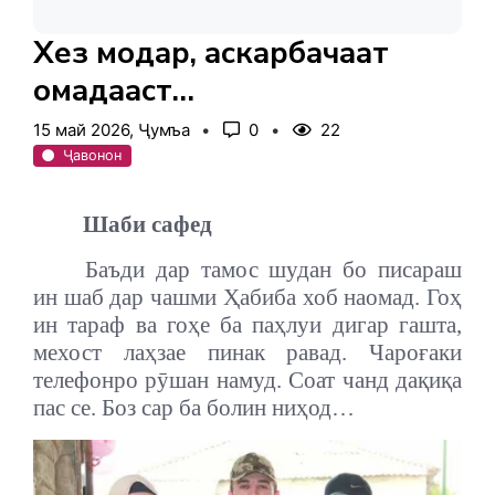
Хез модар, аскарбачаат
омадааст…
15 май 2026, Ҷумъа
0
22
Ҷавонон
Шаби сафед
Баъди дар тамос шудан бо писараш
ин шаб дар чашми Ҳабиба хоб наомад. Гоҳ
ин тараф ва гоҳе ба паҳлуи дигар гашта,
мехост лаҳзае пинак равад. Чароғаки
телефонро рӯшан намуд. Соат чанд дақиқа
пас се. Боз сар ба болин ниҳод…