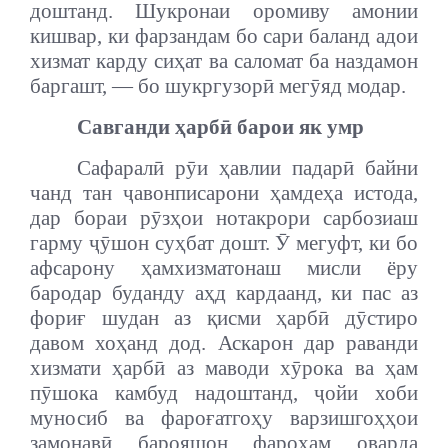
доштанд. Шукронаи оромиву амонии
кишвар, ки фарзандам бо сари баланд адои
хизмат карду сиҳат ва саломат ба наздамон
баргашт, — бо шукргузорӣ мегӯяд модар.
Савганди ҳарбӣ барои як умр
Сафаралӣ рӯи ҳавлии падарӣ байни
чанд тан ҷавонписарони ҳамдеҳа истода,
дар бораи рӯзҳои нотакрори сарбозиаш
гарму ҷӯшон суҳбат дошт. Ӯ мегуфт, ки бо
афсарону ҳамхизматонаш мисли ёру
бародар буданду аҳд кардаанд, ки пас аз
фориғ шудан аз қисми ҳарбӣ дӯстиро
давом хоҳанд дод. Аскарон дар раванди
хизмати ҳарбӣ аз маводи хӯрока ва ҳам
пӯшока камбуд надоштанд, ҷойи хоби
муносиб ва фароғатгоҳу варзишгоҳҳои
замонавӣ барояшон фароҳам оварда