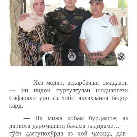
— Хез модар, аскарбачаат омадааст,
— ин нидои пурғулғулаи шодиангези
Сафаралӣ ӯро аз хоби яклаҳзаина бедор
кард.
— Як мижа хобам бурдаасте, аз
дарвоза даромадани бачама надидаме… —
гӯён даступохӯрда аз ҷой ҷаҳида, дав-