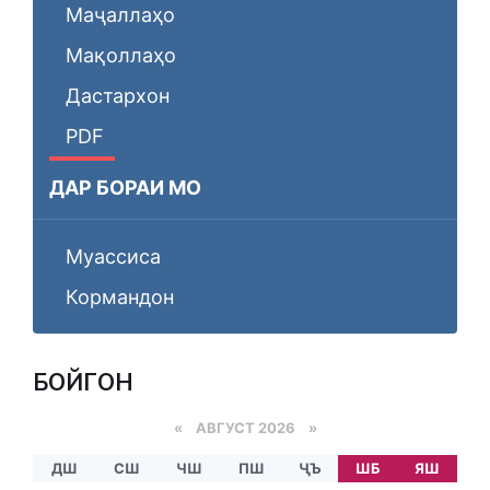
Маҷаллаҳо
Мақоллаҳо
Дастархон
PDF
ДАР БОРАИ МО
Муассиса
Кормандон
БОЙГОНӢ
«
АВГУСТ 2026 »
ДШ
СШ
ЧШ
ПШ
ҶЪ
ШБ
ЯШ