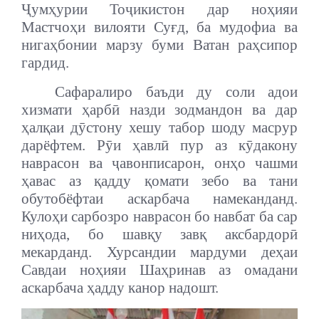
Ҷумҳурии Тоҷикистон дар ноҳияи
Мастчоҳи вилояти Суғд, ба мудофиа ва
нигаҳбонии марзу буми Ватан раҳсипор
гардид.
Сафаралиро баъди ду соли адои
хизмати ҳарбӣ назди зодмандон ва дар
ҳалқаи дӯстону хешу табор шоду масрур
дарёфтем. Рӯи ҳавлӣ пур аз кӯдакону
наврасон ва ҷавонписарон, онҳо чашми
ҳавас аз қадду қомати зебо ва тани
обутобёфтаи аскарбача намеканданд.
Кулоҳи сарбозро наврасон бо навбат ба сар
ниҳода, бо шавқу завқ аксбардорӣ
мекарданд. Хурсандии мардуми деҳаи
Савдаи ноҳияи Шаҳринав аз омадани
аскарбача ҳадду канор надошт.