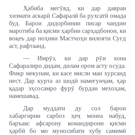
Ҳабиба мегӯяд, ки дар давраи
хизмати аскарӣ Сафаралӣ ба рухсатӣ омада
буд. Барои дидорбинии писар чандин
маротиба ба қисми ҳарбии сарҳадбонон, ки
воқеъ дар ноҳияи Мастчоҳи вилояти Суғд
аст, рафтаанд.
— Имрӯз, ки дар рӯи хона
Сафаралиро дидам, дилам ором асту осуда.
Фикр мекунам, ки касе мисли ман хурсанд
нест. Дар курта аз шодӣ намеғунҷам, ҳар
қадар эҳсосамро фурӯ бурдан мехоҳам,
намешавад.
Дар муддати ду сол барои
хабаргирии сарбоз ҳеҷ монеа набуд,
баръакс афсарону командирони қисми
ҳарбӣ бо мо муносибати хубу самимӣ