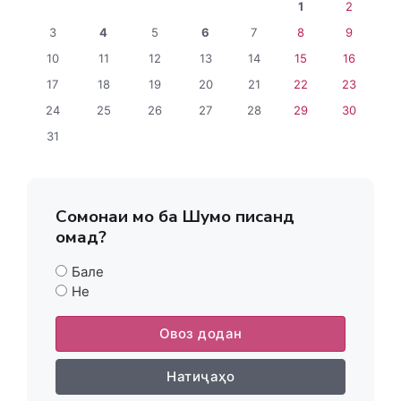
1
2
3
4
5
6
7
8
9
10
11
12
13
14
15
16
17
18
19
20
21
22
23
24
25
26
27
28
29
30
31
Сомонаи мо ба Шумо писанд
омад?
Бале
Не
Овоз додан
Натиҷаҳо