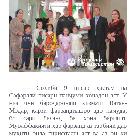
— Соҳиби 9 писар ҳастам ва
Сафаралӣ писари панҷуми хонадон аст. Ӯ
низ чун бародаронаш хизмати Ватан-
Модар, қарзи фарзандиашро адо намуда,
бо сари баланд ба хона баргашт.
Муваффақияти ҳар фарзанд аз тарбияи дар
муҳити оила гирифтааш аст ва аз он ки