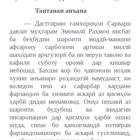
Тантанаи анъана
— Дастгирию ғамхориҳои Сарвари
давлат муҳтарам Эмомалӣ Раҳмон нисбат
ба беҳбудии шароити моддӣ-маишии
афсарону сарбозони артиши миллӣ
шаҳодати арҷгузорӣ ба ин неруи тавоно ва
кафили суботу оромӣ дар кишвар
мебошад. Бахши кор бо ҷавонони ноҳия
чунин анъанаро роҳандозӣ намудааст, ки
волидон пеш аз сафарбар кардани
фарзандон ба хизмати аскарӣ аз қисмҳои
ҳарбӣ дидан менамоянд. Онҳо пешакӣ аз
шароити будубош ва зиндагии
писаронашон дар қисмҳои ҳарбӣ ошно
шуда, сипас бо қаноатмандӣ ихтиёран
фарзандонашонро ба аскарӣ гуселонанд,