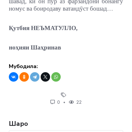
шавад, ки он пур аз фарзандони бонангу
номус ва боиродаву ватандӯст бошад…
Қутбия НЕЪМАТУЛЛО,
ноҳияи Шаҳринав
Мубодила:
0
22
Шарҳҳо