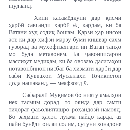
шудаанд.
— Ҳини қасамёдкунӣ дар қисми
ҳарбӣ савганди ҳарбӣ ёд кардам, ки ба
Ватани худ содиқ бошам. Қарзи ҳар инсон
аст, ки дар ҳифзи марзу буми кишвар саҳм
гузорад ва муҳофизатгари ин Ватан танҳо
мо буда метавонем. Ба ҷавонписарон
маслиҳат медиҳам, ки ба овозаю дасисаҳои
нотавонбинон нисбат ба хизмати ҳарбӣ дар
сафи Қувваҳои Мусаллаҳи Тоҷикистон
дода нашаванд, — меафзояд ӯ.
Сафаралӣ Муқимов бо нияту амалҳои
нек тасмим дорад, то оянда дар самти
тиҷорат фаъолияташро роҳандозӣ намояд.
Бо заҳмати ҳалол луқма пайдо карда, аз
пайи бунёди оилаи солим, сутуни хонадоне