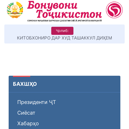
Ҷолиб:
КИТОБХОНИРО ДАР ХУД ТАШАККУЛ ДИҲЕМ
БАХШҲО
Президенти ҶТ
Сиёсат
Хабарҳо