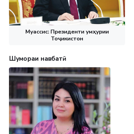
Муассис: Президенти Ҷумҳурии
Тоҷикистон
Шумораи навбатӣ