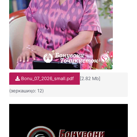
Bonu_07_2026_small.pdf
[2.82 Mb]
(зеркашиҳо: 12)