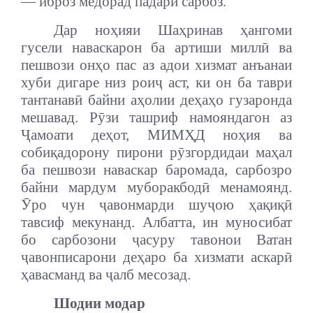
— иброз медорад падари сарбоз.
Дар ноҳияи Шаҳринав ҳангоми
гусели наваскарон ба артиши миллӣ ва
пешвози онҳо пас аз адои хизмат анъанаи
хуби дигаре низ роиҷ аст, ки он ба таври
тантанавӣ байни аҳолии деҳаҳо гузаронда
мешавад. Рӯзи ташриф намояндагон аз
Ҷамоати деҳот, МИМҲД ноҳия ва
собиқадорону пирони рӯзгордидаи маҳал
ба пешвози наваскар баромада, сарбозро
байни мардум муборакбодӣ менамоянд.
Ӯро чун ҷавонмарди шуҷою ҳақиқӣ
тавсиф мекунанд. Албатта, ин муносибат
бо сарбозони ҷасуру тавонои Ватан
ҷавонписарони деҳаро ба хизмати аскарӣ
ҳавасманд ва ҷалб месозад.
Шодии модар