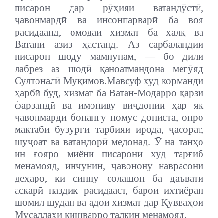
писарон дар рӯҳияи ватандӯстӣ,
ҷавонмардӣ ва инсонпарварӣ ба воя
расидаанд, омодаи хизмат ба халқ ва
Ватани азиз ҳастанд. Аз сарбаландии
писарон шоду мамнунам, — бо дили
лабрез аз шодӣ қаноатмандона мегӯяд
Султоналӣ Муқимов.Мавсуф худ корманди
ҳарбӣ буд, хизмат ба Ватан-Модарро қарзи
фарзандӣ ва имониву виҷдонии ҳар як
ҷавонмарди бонангу номус дониста, онро
мактаби бузурги тарбияи ирода, ҷасорат,
шуҷоат ва ватандорӣ медонад. Ӯ на танҳо
ин ғояро миёни писарони худ тарғиб
менамояд, инчунин, ҷавонону наврасони
деҳаро, ки синну солашон ба даъвати
аскарӣ наздик расидааст, барои ихтиёран
шомил шудан ва адои хизмат дар Қувваҳои
Мусаллаҳи кишварро талқин менамояд.