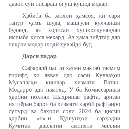
давон сӯи писараш оғӯш кушод модар.
Ҳабиба ба занҳои ҳамсоя, ки сари
танӯр ҷамъ шуда, машғули кулчапазӣ
буданд, аз ҳодисаи хушҳолкунандаи
имшаба қисса мекард. Аз ҳама зиёдтар дар
чеҳраи модар шодӣ ҳувайдо буд…
Дарси падар
Сафаралӣ пас аз хатми мактаб тасмим
гирифт, ки аввал дар сафи Қувваҳои
Мусаллаҳи кишвар хизмати Ватан-
Модарро адо намояд. Ӯ ба Комиссариати
ҳарбии ноҳияи Шаҳринав рафта, аризаи
ихтиёран барои ба хизмати ҳарбӣ рафтанро
супурд ва баҳори соли 2024 ба қисми
ҳарбии «н»-и Қӯшунҳои сарҳадии
Кумитаи давлатии амнияти миллии