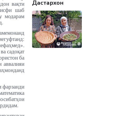
Дастархон
ндон вақти
нисфи шаб
ру модарам
д.
намемонанд
егуфтанд:
мефаҳмед».
ва садоқат
ористон ба
и аввалияи
аҳмонданд
и фарзанди
математика
сибатҳои
ардидам.
ирантураи