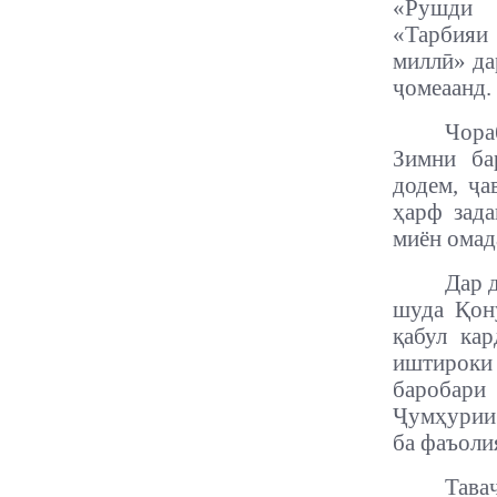
«Рушди 
«Тарбияи
миллӣ» да
ҷомеаанд.
Чора
Зимни ба
додем, ҷа
ҳарф зада
миён омад
Дар 
шуда Қону
қабул ка
иштироки
баробари
Ҷумҳурии 
ба фаъоли
Тава