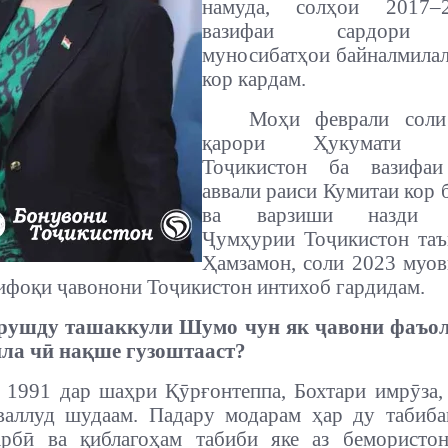
намуда, солҳои 2017–
вазифаи сардори
муносибатҳои байналмила
кор кардам.
Моҳи феврали сол
қарори Ҳукумати Ҷ
Тоҷикистон ба вазифа
аввали раиси Кумитаи кор 
ва варзиши назди Ҳ
Ҷумҳурии Тоҷикистон таъ
Ҳамзамон, соли 2023 муо
ифоқи ҷавонони Тоҷикистон интихоб гардидам.
рушду ташаккули Шумо чун як ҷавони фаъол
ила чӣ нақше гузоштааст?
 1991 дар шаҳри Қӯрғонтеппа, Бохтари имрӯза,
валлуд шудаам. Падару модарам ҳар ду табиб
арбӣ ва қиблагоҳам табиби яке аз бемористо