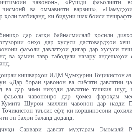
иҷтимоии ҷавонон», «Рушди фаъолияти вол
 ҷисмонӣ ва оммавияти варзиш», «Намудҳо
р ҳоли татбиқанд, ки бидуни шак боиси пешрафт
биниҳо дар сатҳи байналмилалӣ ҳосили дилхо
ргузории онҳо дар хусуси дастовардҳои хеш
вонони фаъоли давлатҳои дигар дар хусуси пе
нд ва ҳамин тавр табодули назару андешаҳои 
анд.
доираи кишварҳои ИДМ Ҷумҳурии Тоҷикистон аз
н «Дар бораи ҷавонон ва сиёсати давлатии ҷ
рд ва дар зимн ниҳоди давлатие ташкил шуд, 
 фаъоли ҷавононро дар ҷомеа фароҳам ме
 Кумита Шурои миллии ҷавонон дар назди П
Тоҷикистон таъсис ёфт, ки коршиносони дохил
яти он баҳои баланд доданд.
ҷҷуҳи Сарвари давлат муҳтарам Эмомалӣ 