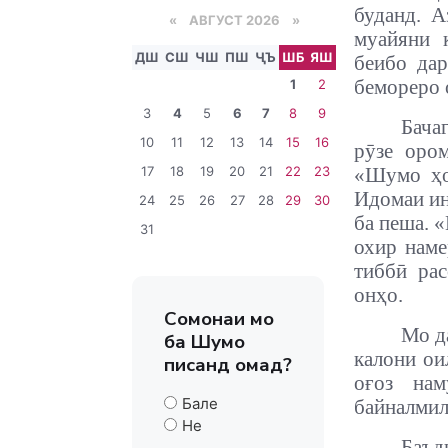
буданд. А
«
АВГУСТ 2026 »
муайяни 
ДШ
СШ
ЧШ
ПШ
ҶЪ
ШБ
ЯШ
беибо дар
бемореро 
1
2
3
4
5
6
7
8
9
Бача
10
11
12
13
14
15
16
рӯзе оро
17
18
19
20
21
22
23
«Шумо ҳол
Идомаи ин
24
25
26
27
28
29
30
ба пеша. 
31
охир наме
тиббӣ ра
онҳо.
Сомонаи мо
Мо д
ба Шумо
калони ои
писанд омад?
оғоз на
Бале
байналмил
Не
Баъд