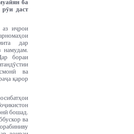
муайян ба
 рӯи даст
 аз иҷрои
арномаҳои
мита дар
з намудам.
Дар бораи
тандӯстии
исмонӣ ва
раҷа қарор
сибатҳои
оҷикистон
онӣ бошад.
ббускор ва
орабиниву
ар доираи