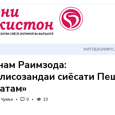
АККУЛ ДИҲЕМ
ам Раҳимзода:
лисозандаи сиёсати Пе
атам»
, Ҷумъа
0
23