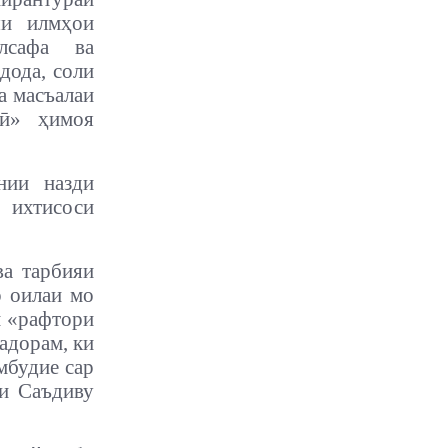
яи илмҳои
лсафа ва
дода, соли
а масъалаи
зӣ» ҳимоя
нии назди
 ихтисоси
а тарбияи
р оилаи мо
м «рафтори
надорам, ки
мбудие сар
ои Саъдиву