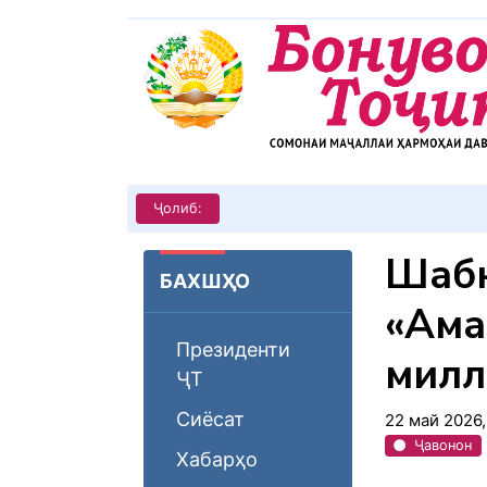
КИТОБХОНИРО ДАР ХУД ТАШ
Ҷолиб:
Шабн
БАХШҲО
«Ама
Президенти
милл
ҶТ
Сиёсат
22 май 2026
Ҷавонон
Хабарҳо