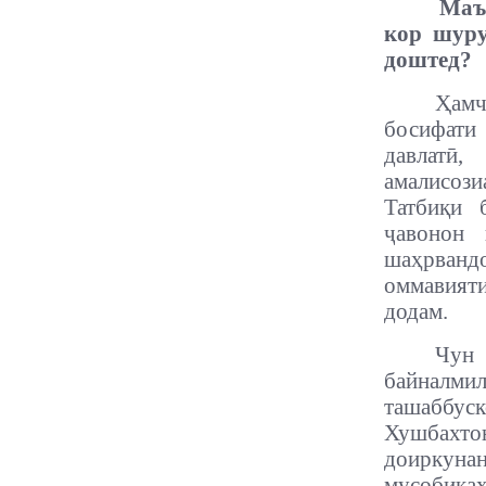
Маъ
кор шуру
доштед?
Ҳамч
босифати
давлатӣ
амалисози
Татбиқи 
ҷавонон 
шаҳрванд
оммавияти
додам.
Чун
байналми
ташаббуск
Хушбахтон
доиркуна
мусобиқаҳ