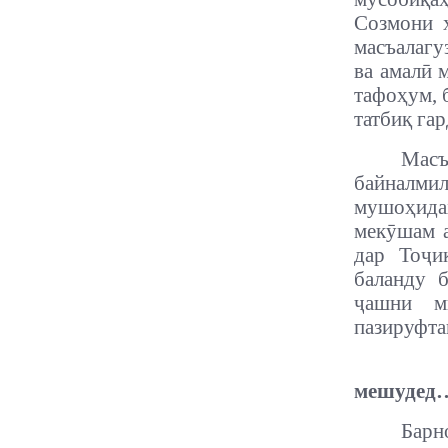
Созмони 
масъалагу
ва амалӣ 
тафоҳум, 
татбиқ га
Масъ
байналм
мушоҳида
мекӯшам а
дар Тоҷи
баланду 
ҷашни м
пазируфта
мешудед
Барн