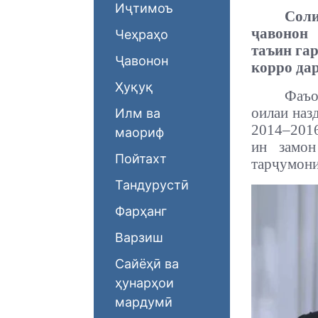
Иҷтимоъ
Соли
ҷавонон
Чеҳраҳо
таъин гар
Ҷавонон
корро дар
Ҳуқуқ
Фаъо
оилаи наз
Илм ва
2014–2016
маориф
ин замон
Пойтахт
тарҷумони
Тандурустӣ
Фарҳанг
Варзиш
Сайёҳӣ ва
ҳунарҳои
мардумӣ