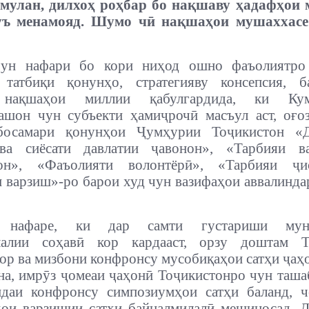
мулан, дилхоҳ роҳбар бо нақшаву ҳадафҳои 
ъ менамояд. Шумо чӣ нақшаҳои мушаххасе
ун нафари бо кори ниҳод ошно фаъолиятро
 татбиқи қонунҳо, стратегияву консепсия, б
, нақшаҳои миллии қабулгардида, ки Ку
ашон чун субъекти ҳамиҷрочӣ масъул аст, оғо
босамари қонунҳои Ҷумҳурии Тоҷикистон «
ва сиёсати давлатии ҷавонон», «Тарбияи ва
он», «Фаъолияти волонтёрӣ», «Тарбияи ҷ
 варзиш»-ро барои худ чун вазифаҳои аввалинда
 нафаре, ки дар самти густариши муно
лалии соҳавӣ кор кардааст, орзу доштам Т
ор ва мизбони конфронсу мусобиқаҳои сатҳи ҷаҳ
а, имрӯз ҷомеаи ҷаҳонӣ Тоҷикистонро чун таша
ндаи конфронсу симпозиумҳои сатҳи баланд, ч
ои варзишии сатҳи байналмилалӣ мешиносад.
Д