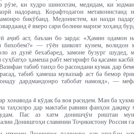
з рӯзе, ки худро шинохтам, медидам, ки зодма
корӣ надоранд. Корафтодагон метавонистанд 
амонро бикӯбанд. Медонистем, ки назди пада
овардаанд ё якеро сари болини маризе хоҳанд бур
гӣ аҷиб аст, баъзан бо зарда: «Ҳамин одамон 
м бихобем?» — гӯён шикоят кунем, волидон м
о аз дунё бехабаред, замоне бузург шудед, 
 суҳбатҳо ҳамеша рабт мегирифт ба қасами касбӣ 
«Вазифаи табиб танҳо бо расондани кумак дар бем
расад, табиб ҳамеша муваззаф аст ба бемор ёри
сонаду дардмандонро табобат намояд», — меф
ар хонавода 4 кӯдак ба воя расидем. Ман ба ҳукм
ла таҳсилро дар мактаби равияи фанҳои дақиқу 
мудам. Пас аз хатм донишҷӯи риштаи муно
алии Донишгоҳи славянии Тоҷикистону Россия г
и итмоми Донишгоҳ тадрисро дар шуъбаи асп