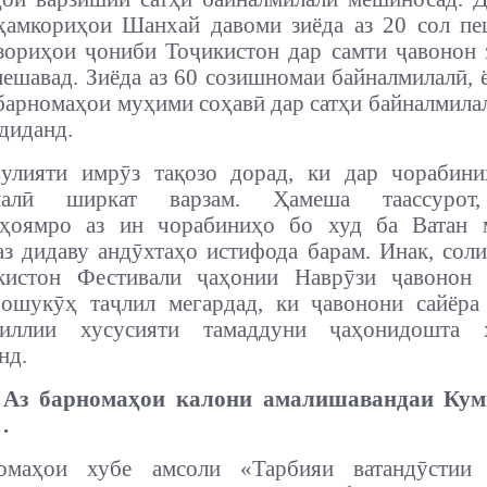
ҳамкориҳои Шанхай давоми зиёда аз 20 сол пе
зориҳои ҷониби Тоҷикистон дар самти ҷавонон 
мешавад.
Зиёда аз 60 созишномаи байналмилалӣ,
барномаҳои муҳими соҳавӣ дар сатҳи байналмилал
рдиданд.
улияти имрӯз тақозо дорад, ки дар чорабини
илалӣ ширкат варзам. Ҳамеша таассурот,
ҳоямро аз ин чорабиниҳо бо худ ба Ватан 
з дидаву андӯхтаҳо истифода барам. Инак, сол
кистон Фестивали ҷаҳонии Наврӯзи ҷавонон 
бошукӯҳ таҷлил мегардад, ки ҷавонони сайёра
иллии хусусияти тамаддуни ҷаҳонидошта 
нд.
Аз барномаҳои калони амалишавандаи Кум
…
омаҳои хубе амсоли «Тарбияи ватандӯстии 