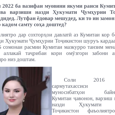
 2022 ба вазифаи муовини якуми раиси Кумит
 ва варзиши назди Ҳукумати Ҷумҳурии То
дидед. Лутфан ёдовар мешудед, ки то ин замо
 кадом самту соҳа доштед?
лиятро дар сохторҳои давлатӣ аз Кумитаи кор б
ди Ҳукумати Ҷумҳурии Тоҷикистон шуруъ карда
 сомонаи расмии Кумитаи мазкурро танзим мен
 аллакай таҷрибаи кори омӯзгори забони а
ро низ доштам.
Соли 2016 
сармутахассиси 
муносибатҳои байна
Кумитаи ҷавонон, варзиш 
назди Ҳукумати Ҷ
Тоҷикистон фаъолият