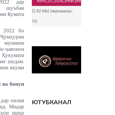
Bonu_07_2026_small.pdf
2022 дар
 шуъбаи
[2.82 Mb] (зеркашиҳо:
лии Кумита
12)
и 2022 бо
умҳурии
и муовини
бо ҷавонон
укумати
ин шудам.
вини якуми
 ва бонуи
 дар оилаи
ЮТУБКАНАЛ
анд. Модар
нҳои шаҳр