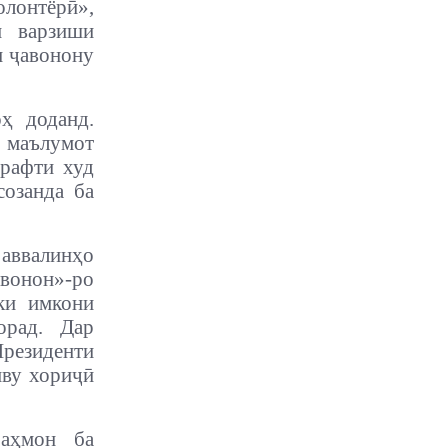
онтёрӣ»,
и варзиши
и ҷавонону
ҳ доданд.
 маълумот
шрафти худ
созанда ба
 аввалинҳо
авонон»-ро
ки имкони
орад. Дар
резиденти
иву хориҷӣ
Раҳмон ба