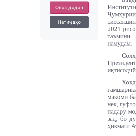
Институт
Овоз додан
Ҷумҳури
сиёсатшин
Натиҷаҳо
2021 рисо
таъмини 
намудам.
Солҳ
Президен
иқтисодчӣ
Хоҳа
ғамшарикӣ
мақоми ба
нек, гуфто
падару мо
зад, бо д
ҳикмати А