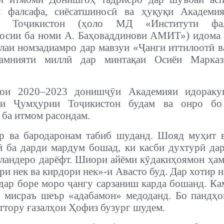
и фалсафа, сиёсатшиносӣ ва ҳуқуқи Академи
и Тоҷикистон (ҳоло МД «Институти фа
осии ба номи А. Баҳоваддинови АМИТ») идома 
лаи номзадиамро дар мавзуи «Ҷанги иттилоотӣ в
амнияти миллӣ дар минтақаи Осиёи Марка
ои 2020–2023 донишҷӯи Академияи идораку
ти Ҷумҳурии Тоҷикистон будам ва онро бо
 ба итмом расондам.
р ва бародаронам табиб шуданд. Шояд муҳит в
 ба дарди мардум бошад, ки касби духтурӣ да
ландеро дарёфт. Шиори айёми кӯдакиҳоямон ҳа
ри нек ва кирдори нек»-и Авасто буд. Дар хотир 
дар боре моро ҷангу сарзаниш карда бошанд. Ка
у мисраъ шеър «адабамон» медоданд. Бо пандҳ
ттору ғазалҳои Ҳофиз бузург шудем.