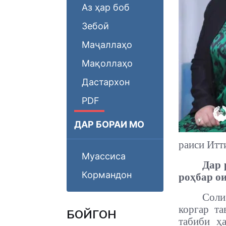
Аз ҳар боб
Зебоӣ
Маҷаллаҳо
Мақоллаҳо
Дастархон
PDF
ДАР БОРАИ МО
раиси Итт
Муассиса
Дар 
Кормандон
роҳбар о
Соли
коргар та
БОЙГОНӢ
табиби ҳ