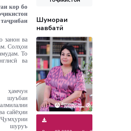
аи кор бо
ҷикистон
Шумораи
н таҷрибаи
навбатӣ
о занон ва
ам. Солҳои
амудам. То
нглисӣ ва
ҳамчун
шуъбаи
лмилалии
ва сайёҳии
умҳурии
ро шуруъ