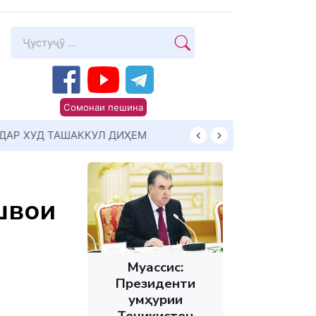
Сомонаи пешина
Суханони Пешво
швои
Муассис:
Президенти
Ҷумҳурии
Тоҷикистон