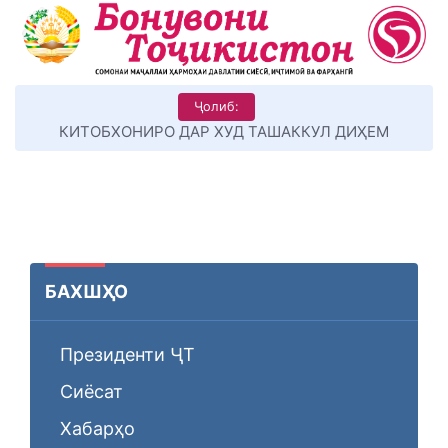
Ҷолиб:
КИТОБХОНИРО ДАР ХУД ТАШАККУЛ ДИҲЕМ
БАХШҲО
Президенти ҶТ
Сиёсат
Хабарҳо