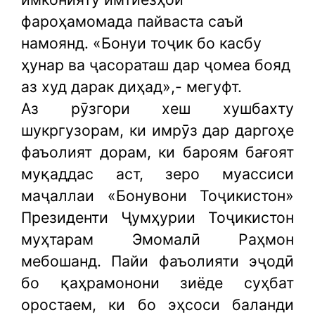
фароҳамомада пайваста саъй
намоянд. «Бонуи тоҷик бо касбу
ҳунар ва ҷасораташ дар ҷомеа бояд
аз худ дарак диҳад»,- мегуфт.
Аз рӯзгори хеш хушбахту
шукргузорам, ки имрӯз дар даргоҳе
фаъолият дорам, ки бароям бағоят
муқаддас аст, зеро муассиси
маҷаллаи «Бонувони Тоҷикистон»
Президенти Ҷумҳурии Тоҷикистон
муҳтарам Эмомалӣ Раҳмон
мебошанд. Пайи фаъолияти эҷодӣ
бо қаҳрамонони зиёде суҳбат
оростаем, ки бо эҳсоси баланди