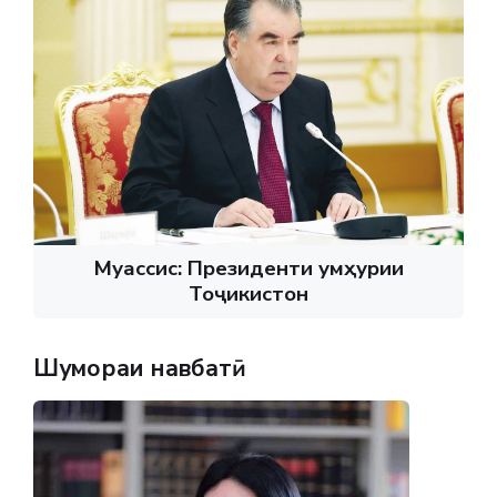
Муассис: Президенти Ҷумҳурии
Тоҷикистон
Шумораи навбатӣ