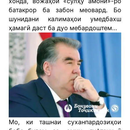
хонда, вожаҳои «сулҳу амонӣ»-ро
батакрор ба забон меовард. Бо
шунидани калимаҳои умедбахш
ҳамагӣ даст ба дуо мебардоштем…
Мо, ки ташнаи суханпардозиҳои