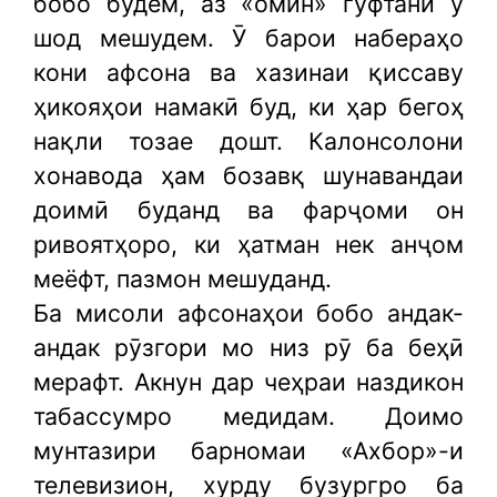
бобо будем, аз «омин» гуфтани ӯ
шод мешудем. Ӯ барои набераҳо
кони афсона ва хазинаи қиссаву
ҳикояҳои намакӣ буд, ки ҳар бегоҳ
нақли тозае дошт. Калонсолони
хонавода ҳам бозавқ шунавандаи
доимӣ буданд ва фарҷоми он
ривоятҳоро, ки ҳатман нек анҷом
меёфт, пазмон мешуданд.
Ба мисоли афсонаҳои бобо андак-
андак рӯзгори мо низ рӯ ба беҳӣ
мерафт. Акнун дар чеҳраи наздикон
табассумро медидам. Доимо
мунтазири барномаи «Ахбор»-и
телевизион, хурду бузургро ба