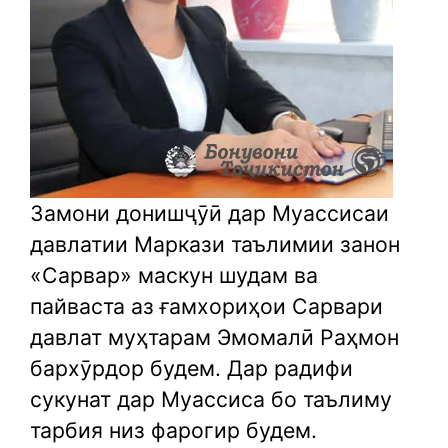
Замони донишҷӯӣ дар Муассисаи
давлатии Маркази таълимии занон
«Сарвар» маскун шудам ва
пайваста аз ғамхориҳои Сарвари
давлат муҳтарам Эмомалӣ Раҳмон
бархӯрдор будем. Дар радифи
сукунат дар Муассиса бо таълиму
тарбия низ фарогир будем.