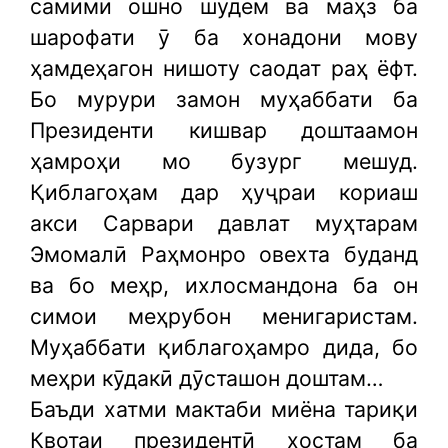
самимӣ ошно шудем ва маҳз ба
шарофати ӯ ба хонадони мову
ҳамдеҳагон нишоту саодат раҳ ёфт.
Бо мурури замон муҳаббати ба
Президенти кишвар доштаамон
ҳамроҳи мо бузург мешуд.
Қиблагоҳам дар ҳуҷраи кориаш
акси Сарвари давлат муҳтарам
Эмомалӣ Раҳмонро овехта буданд
ва бо меҳр, ихлосмандона ба он
симои меҳрубон менигаристам.
Муҳаббати қиблагоҳамро дида, бо
меҳри кӯдакӣ дӯсташон доштам…
Баъди хатми мактаби миёна тариқи
Квотаи президентӣ хостам ба