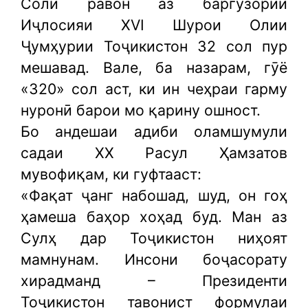
Соли равон аз баргузории
Иҷлосияи XVI Шурои Олии
Ҷумҳурии Тоҷикистон 32 сол пур
мешавад. Вале, ба назарам, гӯё
«320» сол аст, ки ин чеҳраи гарму
нуронӣ барои мо қарину ошност.
Бо андешаи адиби оламшумули
садаи XX Расул Ҳамзатов
мувофиқам, ки гуфтааст:
«Фақат ҷанг набошад, шуд, он гоҳ
ҳамеша баҳор хоҳад буд. Ман аз
Сулҳ дар Тоҷикистон ниҳоят
мамнунам. Инсони боҷасорату
хирадманд – Президенти
Тоҷикистон тавонист формулаи