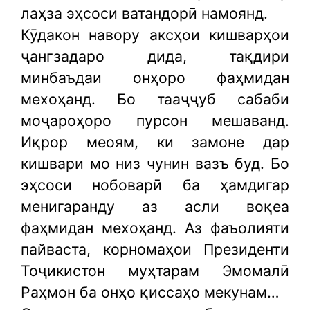
лаҳза эҳсоси ватандорӣ намоянд.
Кӯдакон навору аксҳои кишварҳои
ҷангзадаро дида, тақдири
минбаъдаи онҳоро фаҳмидан
мехоҳанд. Бо тааҷҷуб сабаби
моҷароҳоро пурсон мешаванд.
Иқрор меоям, ки замоне дар
кишвари мо низ чунин вазъ буд. Бо
эҳсоси нобоварӣ ба ҳамдигар
менигаранду аз асли воқеа
фаҳмидан мехоҳанд. Аз фаъолияти
пайваста, корномаҳои Президенти
Тоҷикистон муҳтарам Эмомалӣ
Раҳмон ба онҳо қиссаҳо мекунам…