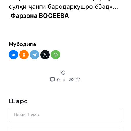
сулҳи ҷанги бародаркушро ёбад»…
Фарзона ВОСЕЕВА
Мубодила:
0
21
Шарҳҳо