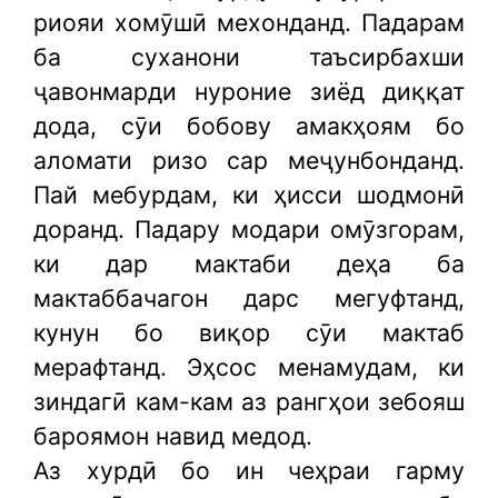
риояи хомӯшӣ мехонданд. Падарам
ба суханони таъсирбахши
ҷавонмарди нуроние зиёд диққат
дода, сӯи бобову амакҳоям бо
аломати ризо сар меҷунбонданд.
Пай мебурдам, ки ҳисси шодмонӣ
доранд. Падару модари омӯзгорам,
ки дар мактаби деҳа ба
мактаббачагон дарс мегуфтанд,
кунун бо виқор сӯи мактаб
мерафтанд. Эҳсос менамудам, ки
зиндагӣ кам-кам аз рангҳои зебояш
бароямон навид медод.
Аз хурдӣ бо ин чеҳраи гарму