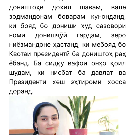
донишгоҳе дохил шавам, вале
зодмандонам боварам кунонданд,
ки бояд бо дониши худ сазовори
номи донишҷӯӣ гардам, зеро
ниёзмандоне ҳастанд, ки мебояд бо
Квотаи президентӣ ба донишгоҳ раҳ
ёбанд. Ба сидқу вафои онҳо қоил
шудам, ки нисбат ба давлат ва
Президенти хеш эҳтироми хосса
доранд.