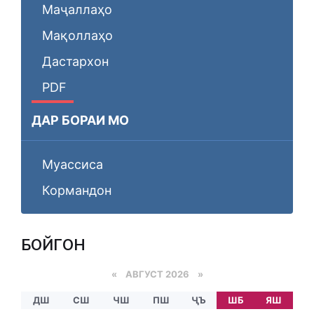
Маҷаллаҳо
Мақоллаҳо
Дастархон
PDF
ДАР БОРАИ МО
Муассиса
Кормандон
БОЙГОНӢ
«
АВГУСТ 2026 »
ДШ
СШ
ЧШ
ПШ
ҶЪ
ШБ
ЯШ