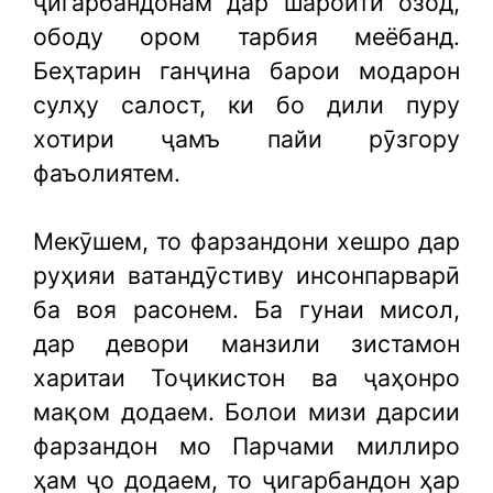
ҷигарбандонам дар шароити озод,
ободу ором тарбия меёбанд.
Беҳтарин ганҷина барои модарон
сулҳу салост, ки бо дили пуру
хотири ҷамъ пайи рӯзгору
фаъолиятем.
Мекӯшем, то фарзандони хешро дар
руҳияи ватандӯстиву инсонпарварӣ
ба воя расонем. Ба гунаи мисол,
дар девори манзили зистамон
харитаи Тоҷикистон ва ҷаҳонро
мақом додаем. Болои мизи дарсии
фарзандон мо Парчами миллиро
ҳам ҷо додаем, то ҷигарбандон ҳар