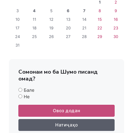
1
2
3
4
5
6
7
8
9
10
11
12
13
14
15
16
17
18
19
20
21
22
23
24
25
26
27
28
29
30
31
Сомонаи мо ба Шумо писанд
омад?
Бале
Не
Овоз додан
Натиҷаҳо