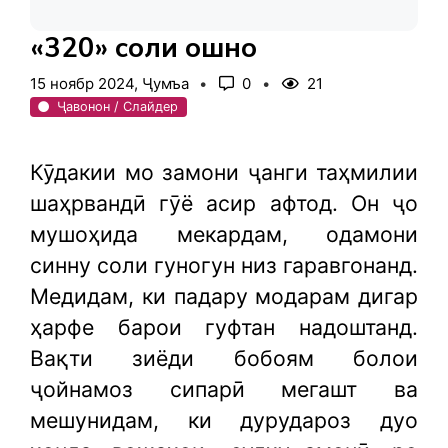
«320» соли ошноӣ
15 ноябр 2024, Ҷумъа
0
21
Ҷавонон / Слайдер
Кӯдакии мо замони ҷанги таҳмилии
шаҳрвандӣ гӯё асир афтод. Он ҷо
мушоҳида мекардам, одамони
синну соли гуногун низ гаравгонанд.
Медидам, ки падару модарам дигар
ҳарфе барои гуфтан надоштанд.
Вақти зиёди бобоям болои
ҷойнамоз сипарӣ мегашт ва
мешунидам, ки дурудароз дуо