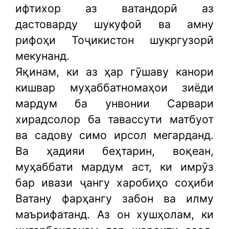
ифтихор аз ватандорӣ аз
дастоварду шукуфоӣ ва амну
рифоҳи Тоҷикистон шукргузорӣ
мекунанд.
Яқинам, ки аз ҳар гӯшаву канори
кишвар муҳаббатномаҳои зиёди
мардум ба унвонии Сарвари
хирадсолор ба тавассути матбуот
ва садову симо ирсол мегарданд.
Ва ҳадияи беҳтарин, воқеан,
муҳаббати мардум аст, ки имрӯз
бар ивази ҷангу харобиҳо соҳиби
Ватану фарҳангу забон ва илму
маърифатанд. Аз он хушҳолам, ки