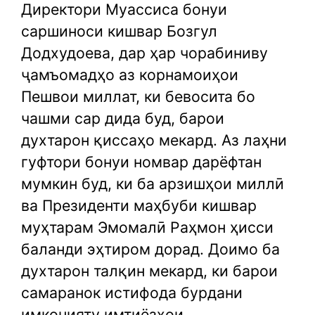
Директори Муассиса бонуи
саршиноси кишвар Бозгул
Додхудоева, дар ҳар чорабиниву
ҷамъомадҳо аз корнамоиҳои
Пешвои миллат, ки бевосита бо
чашми сар дида буд, барои
духтарон қиссаҳо мекард. Аз лаҳни
гуфтори бонуи номвар дарёфтан
мумкин буд, ки ба арзишҳои миллӣ
ва Президенти маҳбуби кишвар
муҳтарам Эмомалӣ Раҳмон ҳисси
баланди эҳтиром дорад. Доимо ба
духтарон талқин мекард, ки барои
самаранок истифода бурдани
имконияту имтиёзҳои