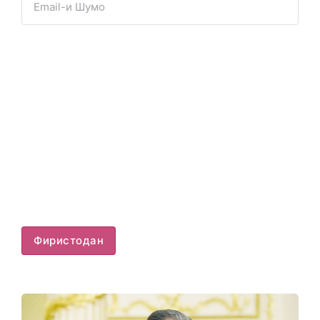
Фиристодан