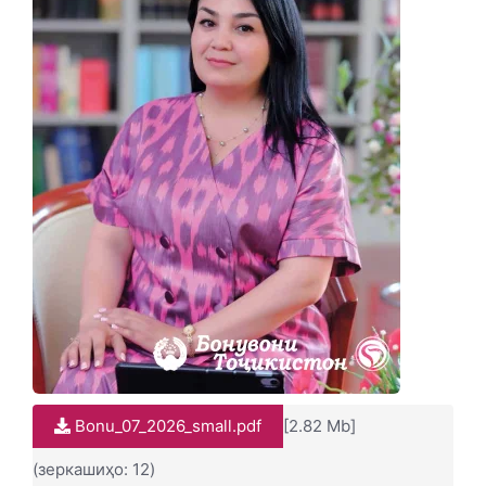
Bonu_07_2026_small.pdf
[2.82 Mb]
(зеркашиҳо: 12)