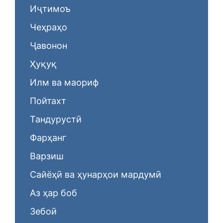
Иҷтимоъ
Чеҳраҳо
Ҷавонон
Ҳуқуқ
Илм ва маориф
Пойтахт
Тандурустӣ
Фарҳанг
Варзиш
Сайёҳӣ ва ҳунарҳои мардумӣ
Аз ҳар боб
Зебоӣ