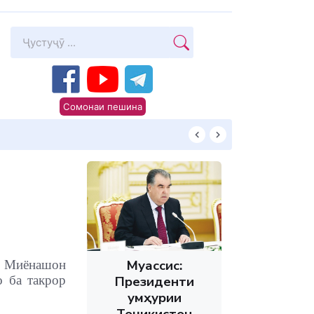
Сомонаи пешина
Суханони Пешво
Муассис:
д. Миёнашон
Президенти
 ба такрор
Ҷумҳурии
Тоҷикистон