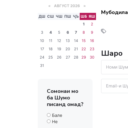
«
АВГУСТ 2026 »
Мубодила
ДШ
СШ
ЧШ
ПШ
ҶЪ
ШБ
ЯШ
1
2
3
4
5
6
7
8
9
10
11
12
13
14
15
16
17
18
19
20
21
22
23
Шарҳҳо
24
25
26
27
28
29
30
31
Сомонаи мо
ба Шумо
писанд омад?
Бале
Не