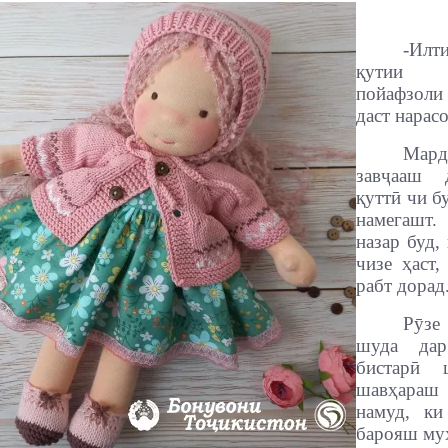
-Ил
қутии
пойафзоли
даст нарас
Мар
завҷааш 
қуттӣ чи б
намегашт
назар буд,
чизе ҳаст,
рабт дорад
Рӯзе
шуда дар
бистарӣ
шавҳар
намуд, ки
барояш муҳ