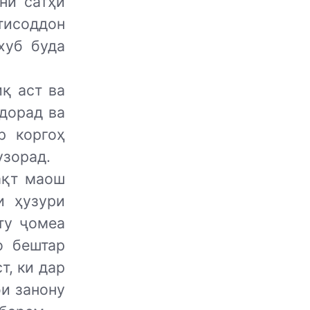
ни сатҳи
қтисоддон
хуб буда
иқ аст ва
дорад ва
р коргоҳ
узорад.
ақт маош
и ҳузури
ту ҷомеа
о бештар
т, ки дар
би занону