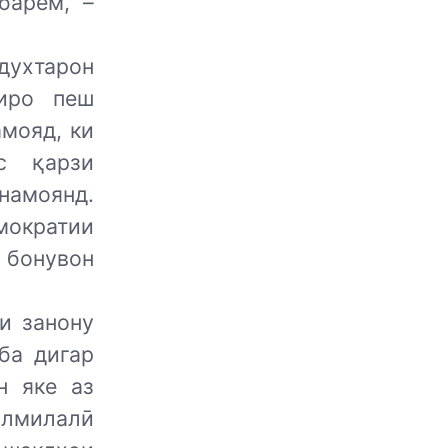
барем, –
духтарон
зиро пеш
мояд, ки
с қарзи
намоянд.
мократии
 бонувон
и занону
ба дигар
н яке аз
алмилалӣ