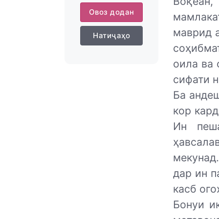
Воқеан,
Овоз додан
мамлака
маврид а
Натиҷаҳо
соҳибма
оила ва 
сифати н
Ба анде
кор кард
Ин пеш
ҳавсала
мекунад
дар ин 
касб ого
Бонуи и