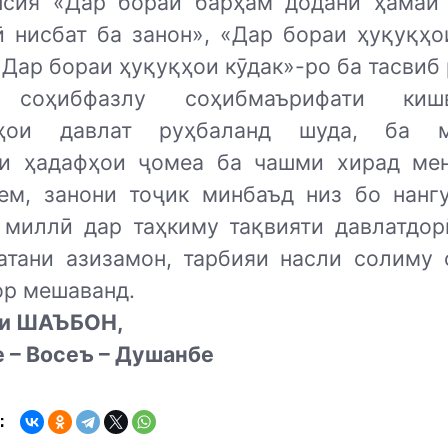
нсия «Дар бораи барҳам додани ҳамаи
ӣ нисбат ба занон», «Дар бораи ҳуқуқҳо
«Дар бораи ҳуқуқҳои кӯдак»-ро ба тасвиб 
 соҳибфазлу соҳибмаърифати ки
иҳои давлат руҳбаланд шуда, ба м
и ҳадафҳои ҷомеа ба чашми хирад мен
ем, занони тоҷик минбаъд низ бо нанг
 миллӣ дар таҳкиму тақвияти давлатдор
атани азизамон, тарбияи насли солиму 
ор мешаванд.
аи ШАЪБОН,
 – Восеъ – Душанбе
: