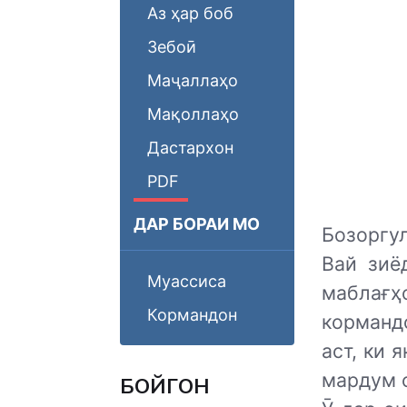
Аз ҳар боб
Зебоӣ
Маҷаллаҳо
Мақоллаҳо
Дастархон
PDF
ДАР БОРАИ МО
Бозоргу
Вай зиё
Муассиса
маблағҳ
Кормандон
корманд
аст, ки 
мардум 
БОЙГОНӢ