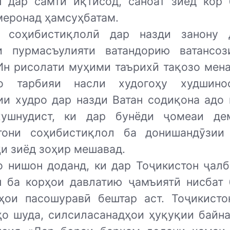
н дар самти иқтисод, саноат зиёд кор 
меронад ҳамсуҳбатам.
 соҳибистиқлолӣ дар назди занону 
и пурмасъулияти ватандорию ватансо
 Ин рисолати муҳими таърихӣ тақозо мена
о тарбияи насли худогоҳу худшино
ии худро дар назди Ватан содиқона адо 
ушнудист, ки дар бунёди ҷомеаи де
тони соҳибистиқлол ба донишандӯзии
и зиёд зоҳир мешавад.
о нишон доданд, ки дар Тоҷикистон ҷалб
н ба корҳои давлатию ҷамъиятӣ нисбат 
ҳои пасошуравӣ бештар аст. Тоҷикисто
ҳо шуда, силсиласанадҳои ҳуқуқии байн