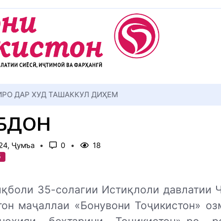
АККУЛ ДИҲЕМ
ОБДОН
24, Ҷумъа
0
18
б
иқболи 35-солагии Истиқлоли давлатии 
тон маҷаллаи «Бонувони Тоҷикистон» оз