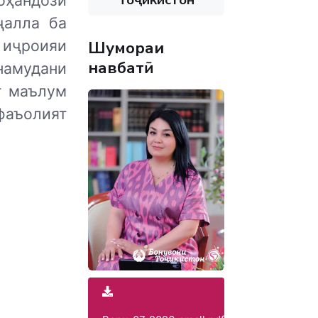
ҳандозӣ
ҷалла ба
 иҷроияи
Шумораи
навбатӣ
амудани
т маълум
фаъолият