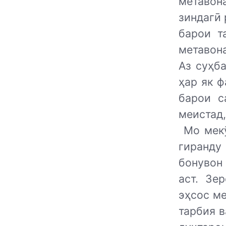
метавон
зиндагӣ 
барои т
метавон
Аз суҳба
ҳар як 
барои с
меистад,
Мо мек
гиранду
бонувон
аст. Зе
эҳсос ме
тарбия в