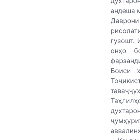
духтаро
андеша 
Даврони
рисолат
гузошт.
онҳо б
фарзанд
Боиси х
Тоҷикис
таваҷҷуҳ
Таҳлилҳ
духтаро
ҷумҳури
аввалин