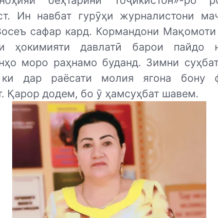
ноҳияи беҳтарини Тоҷикистон»-ро ро
ст. Ин навбат гурӯҳи журналистони ма
Восеъ сафар кард. Кормандони Мақомоти
ии ҳокимияти давлатӣ барои пайдо н
нҳо моро раҳнамо буданд. Зимни суҳба
 ки дар раёсати молия ягона бону 
. Қарор додем, бо ӯ ҳамсуҳбат шавем.