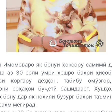
л Имомоваро як бонуи хоксору самимӣ д
да аз 30 соли умри хешро баҳри ҳисоб
ои коргару деҳқон, табибу омӯзгор
они соҳаҳои буҷетӣ башидааст. Хушҳо
як бону дар як ноҳияи бузург баҳри таъм
саҳм мегирад.