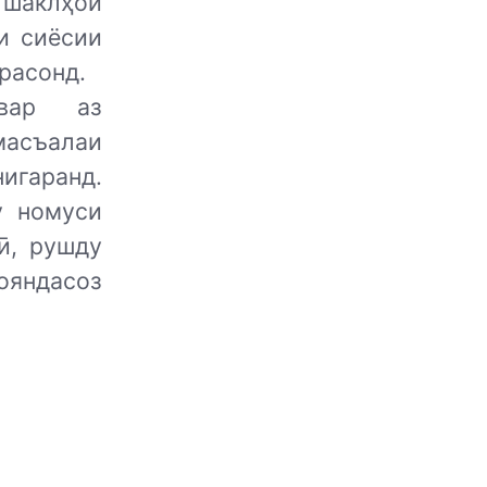
 шаклҳои
и сиёсии
расонд.
швар аз
асъалаи
игаранд.
у номуси
ӣ, рушду
ояндасоз