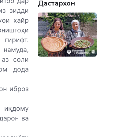
итоб дар
Дастархон
из зидди
уои хайр
нишгоҳи
гирифт.
 намуда,
 аз соли
ом дода
он иброз
 иқдому
дарон ва