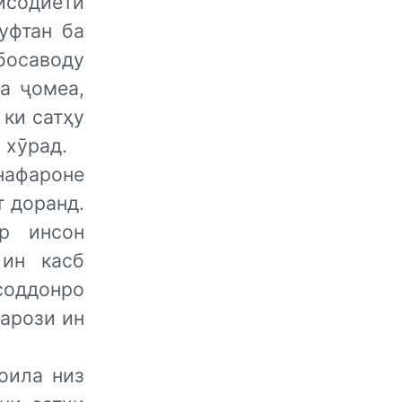
исодиёти
уфтан ба
 босаводу
а ҷомеа,
 ки сатҳу
 хӯрад.
нафароне
т доранд.
р инсон
 ин касб
соддонро
арози ин
оила низ