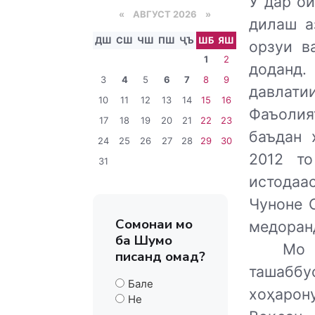
Ӯ дар о
«
АВГУСТ 2026 »
дилаш а
ДШ
СШ
ЧШ
ПШ
ҶЪ
ШБ
ЯШ
орзуи в
1
2
доданд
3
4
5
6
7
8
9
давлат
10
11
12
13
14
15
16
Фаъолия
17
18
19
20
21
22
23
баъдан 
24
25
26
27
28
29
30
2012 т
31
истодаас
Чуноне 
Сомонаи мо
медоран
ба Шумо
Мо 
писанд омад?
ташаббу
Бале
хоҳарону
Не