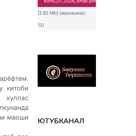
Bonu_07_2026_small.pdf
[2.82 Mb] (зеркашиҳо:
12)
арёфтем.
у китоби
, хуллас
лкунанда
ини маоши
ЮТУБКАНАЛ