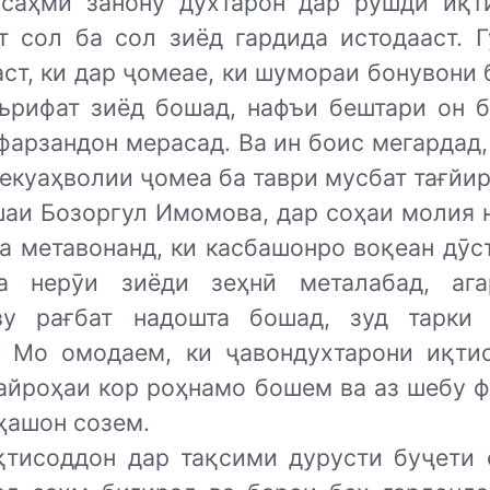
 саҳми занону духтарон дар рушди иқт
т сол ба сол зиёд гардида истодааст. Г
ст, ки дар ҷомеае, ки шумораи бонувони
ърифат зиёд бошад, нафъи бештари он б
фарзандон мерасад. Ва ин боис мегардад,
екуаҳволии ҷомеа ба таври мусбат тағйир
шаи Бозоргул Имомова, дар соҳаи молия 
а метавонанд, ки касбашонро воқеан дӯс
а нерӯи зиёди зеҳнӣ металабад, ага
ву рағбат надошта бошад, зуд тарки
. Мо омодаем, ки ҷавондухтарони иқти
пайроҳаи кор роҳнамо бошем ва аз шебу ф
ҳашон созем.
қтисоддон дар тақсими дурусти буҷети 