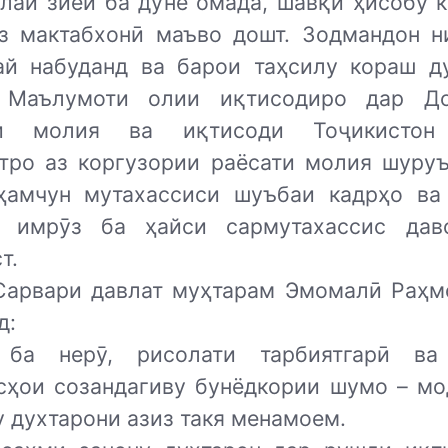
илаи зиёӣ ба дунё омада, шавқи ҳисобу к
з мактабхонӣ маъво дошт. Зодмандон н
ай набуданд ва барои таҳсилу кораш д
. Маълумоти олии иқтисодиро дар До
ии молия ва иқтисоди Тоҷикистон 
тро аз коргузории раёсати молия шуруъ
ҳамчун мутахассиси шуъбаи кадрҳо ва
о имрӯз ба ҳайси сармутахассис дав
т.
Сарвари давлат муҳтарам Эмомалӣ Раҳм
д:
ба нерӯ, рисолати тарбиятгарӣ ва
сҳои созандагиву бунёдкории шумо – мо
 духтарони азиз такя менамоем.