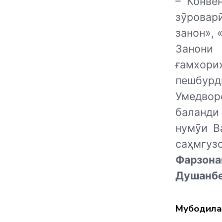
– Конве
зӯровар
занон», 
Занони
ғамхор
пешбурд
Умедвор
баланди
нумӯи В
саҳмгуз
Фарзон
Душанбе
Мубодила