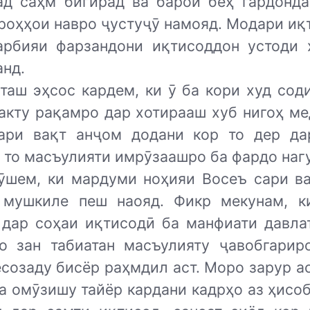
ад саҳм бигирад ва барои беҳ гардонда
роҳҳои нав­ро ҷустуҷӯ намояд. Модари и
арбияи фарзандони иқтисоддон устоди 
анд.
таш эҳсос кардем, ки ӯ ба кори худ сод
факту рақамро дар хотирааш хуб нигоҳ ме
ари вақт анҷом додани кор то дер да
 то масъулияти имрӯзаашро ба фардо наг
ӯшем, ки мардуми ноҳияи Восеъ сари в
 мушкиле пеш наояд. Фикр мекунам, к
 дар соҳаи иқтисодӣ ба манфиати давла
ро зан табиатан масъулияту ҷавобгарир
созаду бисёр раҳмдил аст. Моро зарур ас
а омӯзишу тайёр кардани кадрҳо аз ҳисо