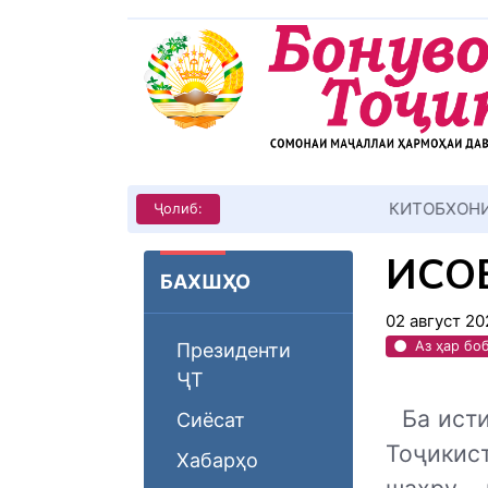
КИТОБХОНИРО ДАР ХУД ТАШ
Ҷолиб:
ҲИС
БАХШҲО
02 август 20
Аз ҳар бо
Президенти
ҶТ
Ба ист
Сиёсат
Тоҷикис
Хабарҳо