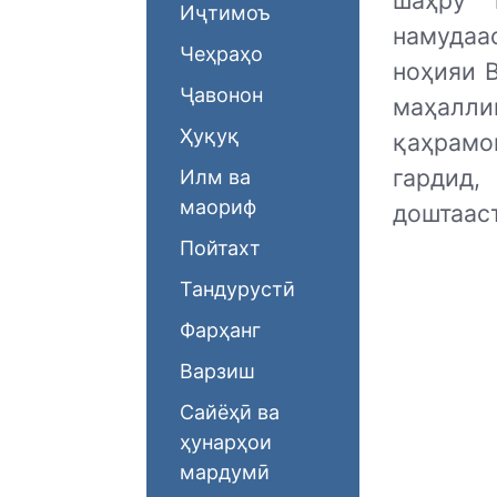
шаҳру 
Иҷтимоъ
намудаа
Чеҳраҳо
ноҳияи 
Ҷавонон
маҳалл
Ҳуқуқ
қаҳрамо
гардид,
Илм ва
маориф
доштааст
Пойтахт
Тандурустӣ
Фарҳанг
Варзиш
Сайёҳӣ ва
ҳунарҳои
мардумӣ