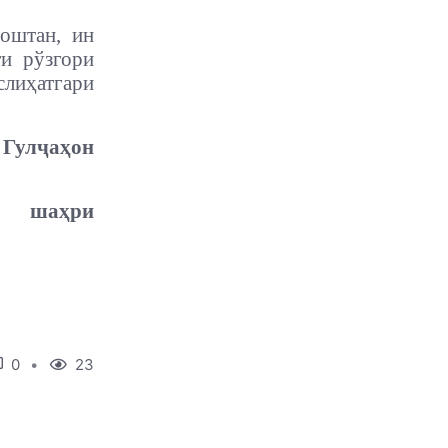
оштан, ин
и рўзгори
слиҳатгари
Гулҷаҳон
шаҳри
0
23