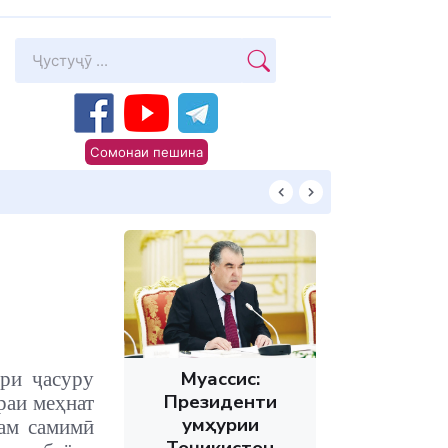
Сомонаи пешина
Суханони Пешво
Муассис:
ри ҷасуру
Президенти
раи меҳнат
Ҷумҳурии
ҳам самимӣ
Тоҷикистон