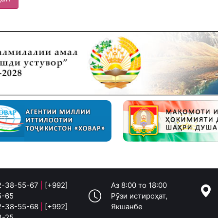
 2-38-55-67
|
[+992]
Аз 8:00 то 18:00
5-65
Рӯзи истироҳат,
 2-38-55-68
|
[+992]
Якшанбе
3-25