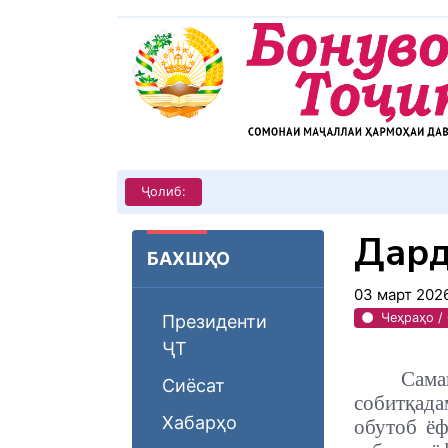
КИТОБХОНИРО ДАР ХУД ТАШ
Ҷолиб:
Дард
БАХШҲО
03 март 202
Чеҳраҳо /
Президенти
ҶТ
Сама
Сиёсат
собитқада
Хабарҳо
обутоб ёф