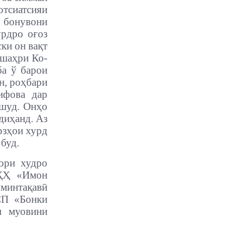
тсиатсияи
ӣ бонувони
урдро оғоз
ки он вақт
 шаҳри Ко-
ба ў барои
н, роҳбари
ифова дар
 шуд. Онҳо
диҳанд. Аз
рзҳои хурд
буд.
ори худро
АҚҲ «Имон
 минтақавӣ
СП «Бонки
н муовини