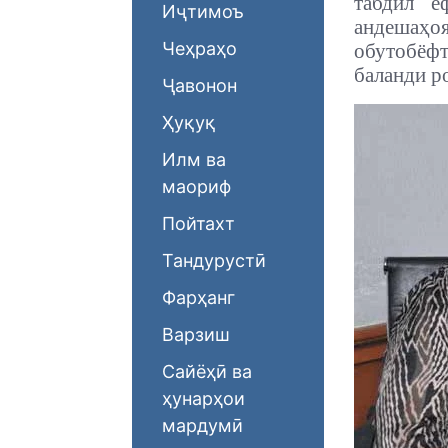
табдил ё
Иҷтимоъ
андешаҳоя
Чеҳраҳо
обутобёфт
баланди р
Ҷавонон
Ҳуқуқ
Илм ва
маориф
Пойтахт
Тандурустӣ
Фарҳанг
Варзиш
Сайёҳӣ ва
ҳунарҳои
мардумӣ