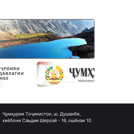
Ҷумҳурии Тоҷикистон, ш. Душанбе,
хиёбони Саъдии Шерозӣ - 16, ошёнаи 10.