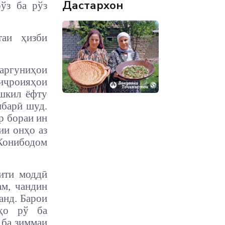
Дастархон
ўз ба рўз
таи ҳизби
аргуниҳои
миҷроияҳои
ашкил ёфту
шбарӣ шуд.
р бораи ин
ии онҳо аз
 Конибодом
ити моддӣ
ам, чандин
анд. Барои
аҳо рў ба
 ба зиммаи