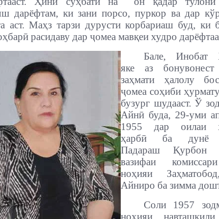
фтааст. Ҳини суҳбати на он қадар тулонӣ
ш дарёфтам, ки зани порсо, пуркор ва дар кў
а аст. Маҳз тарзи дурусти корбариаш буд, ки 
оҳбарӣ расидаву дар ҷомеа мавқеи худро дарёфтаа
Бале, Инобат 
яке аз бонувонест
заҳмати ҳалолу бо
ҷомеа соҳиби ҳурмат
бузург шудааст. Ў зо
Айнӣ буда, 29-уми а
1955 дар оилаи х
ҳарбӣ ба дунё о
Падараш Қурбон Ҳ
вазифаи комиссар
ноҳияи Заҳматобод
Айниро ба зимма дошт
Соли 1957 зод
ноҳияи навташкили