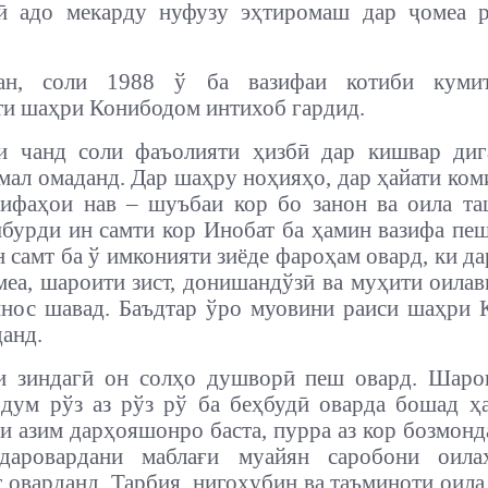
дӣ адо мекарду нуфузу эҳтиромаш дар ҷомеа р
ан, соли 1988 ў ба вазифаи котиби куми
и шаҳри Конибодом интихоб гардид.
и чанд соли фаъолияти ҳизбӣ дар кишвар диг
амал омаданд. Дар шаҳру ноҳияҳо, дар ҳайати ко
ифаҳои нав – шуъбаи кор бо занон ва оила т
бурди ин самти кор Инобат ба ҳамин вазифа пе
н самт ба ў имконияти зиёде фароҳам овард, ки да
еа, шароити зист, донишандўзӣ ва муҳити оилав
нос шавад. Баъдтар ўро муовини раиси шаҳри
данд.
и зиндагӣ он солҳо душворӣ пеш овард. Шаро
дум рўз аз рўз рў ба беҳбудӣ оварда бошад ҳ
и азим дарҳояшонро баста, пурра аз кор бозмонд
даровардани маблағи муайян саробони оил
 оварданд. Тарбия, нигоҳубин ва таъминоти оила