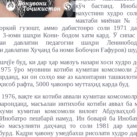
кўч бастанд. Иноб
нахустини худро сол
мактаби миёнаи № 
оркий гузошт, аммо дабистонро соли 1971 да
 3-юми шаҳри Кони- бодом хатм кард. Ӯ сипас
даи давлатии педагогии шаҳри Ленинобод
 давлатии Хуҷанд ба номи Бобоҷон Ғафуров) шу
шҷўе буд, ки дар ҳар мавзуъ назари хоси худро д
 1975 ўро муовини котиби кумитаи комсомоли 
арданд, ки он солҳо яке аз калонтарин ташкилот
 ҳисоб рафта, 5000 ҷавонро муттаҳид карда буд.
 1976, вақте ки котиби аввали кумитаи комсомолр
заронданд, масъалаи интихоби котиби аввал ба 
куми кумитаи комсомоли вилоят Абдуваҳҳоб
Инобатро пешбарӣ намуд. Ин боварӣ ба Иноба
Бо масъулияти даҳчанд то соли 1981 дар ҳам
бурд. Кадри ҷавону умедбахш рисолати худро да