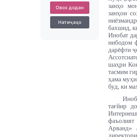
занҳо мо
Овоз додан
занҳои со
ниёзмандр
Натиҷаҳо
бахшид, к
Инобат да
нибодом ф
дарёфти ҷ
Ассотсиа
шаҳри Кон
тасмим ги
ҳама муҳи
буд, ки м
Иноб
тағйир д
Интернешн
фаъолият
Арванд» 
директори