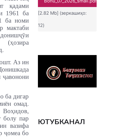
Bonu_07_2026_small.pdf
ат қадами
и 1961 ба
[2.82 Mb] (зеркашиҳо:
1 ба номи
12)
р мактаби
 донишҷӯи
 (ҳозира
д.
ошт. Аз ин
Донишкада
и ҷавонони
о ба дигар
миён омад.
 Воҳидов,
т болу пар
ЮТУБКАНАЛ
ин вазифа
р ҷомеа бо