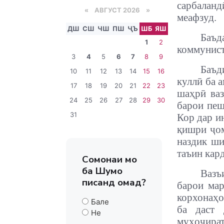
сарбалан
«
АВГУСТ 2026 »
меафзуд.
ДШ
СШ
ЧШ
ПШ
ҶЪ
ШБ
ЯШ
Баъд
1
2
коммунист
3
4
5
6
7
8
9
Баъд
10
11
12
13
14
15
16
куллӣ ба 
17
18
19
20
21
22
23
шаҳрӣ ваз
24
25
26
27
28
29
30
барои пеш
31
Кор дар и
қишри ҷом
наздик ши
таъин кар
Сомонаи мо
ба Шумо
Вазъ
писанд омад?
барои мар
корхонаҳо
Бале
ба даст 
Не
муҳоҷират