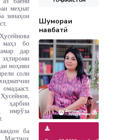
 аз баёни
раи меҳнат
ба зинаҳои
Шумораи
ст.
навбатӣ
Ҳусейнова
 маҳз бо
самар дар
у эҳтироми
даи ноҳияи
прели соли
идматчии
мадааст.
усейнов,
и ҳарбии
, имрўза
.
мандон ба
 Мастчоҳ