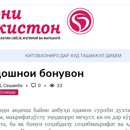
АККУЛ ДИҲЕМ
ошнои бонувон
6, Сешанбе
0
23
 Слайдер
нди андеша байни анбуҳи одамон суроби духта
м, маърифатдўсту эҷодкорро меҷуст, ки он дар кў
та, ба як бонуи соҳибдилу соҳибмаърифат ва 