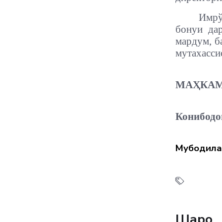
Имрў
бонуи да
мардум, б
мутахасси
МАҲКАМ
Конибод
Мубодила
Шарҳҳо