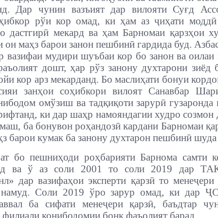
нд. Дар чунин вазъият дар вилояти Суғд Ассо
ҳибкор рўи кор омад, ки ҳам аз ҷиҳати модд
о дастгирӣ мекард ва ҳам Барномаи қарзҳои х
и он маҳз барои занон пешбинӣ гардида буд. Азбас
р вазифаи мудири шуъбаи кор бо занон ва оилаи
аъолият дошт, ҳар рўз занону духтарони зиёд 
ойи кор арз мекарданд. Бо маслиҳати бонуи кордо
тсияи занҳои соҳибкори вилоят Санавбар Шар
ибодом омўзиш ва тадқиқоти зарурӣ гузаронда
рифтанд, ки дар шаҳр намояндагии худро созмон 
маш, ба бонувон роҳандозӣ кардани Барномаи қа
аҳз барои кумак ба занону духтарон пешбинӣ шуда 
ат бо пешниҳоди роҳбарияти Барнома самти к
од ва ў аз соли 2001 то соли 2019 дар Т
л» дар вазифаҳои эксперти қарзӣ то менеҷери
 намуд. Соли 2019 ўро зарур омад, ки дар Ҷ
аввал ба сифати менеҷери қарзӣ, баъдтар чу
 филиали конибодомии бонк фаъолият барад.