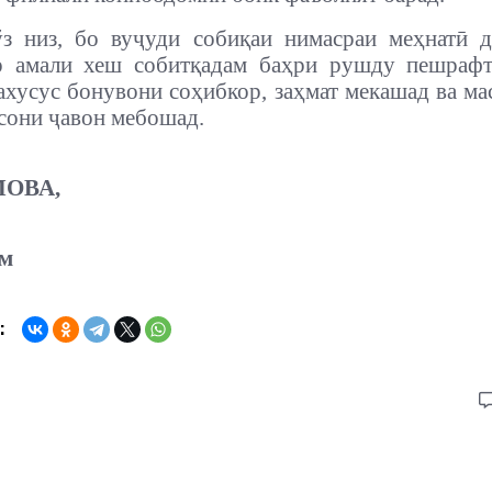
з низ, бо вуҷуди собиқаи нимасраи меҳнатӣ д
р амали хеш собитқадам баҳри рушду пешрафт
ахусус бонувони соҳибкор, заҳмат мекашад ва ма
сони ҷавон мебошад.
ОВА,
ом
: