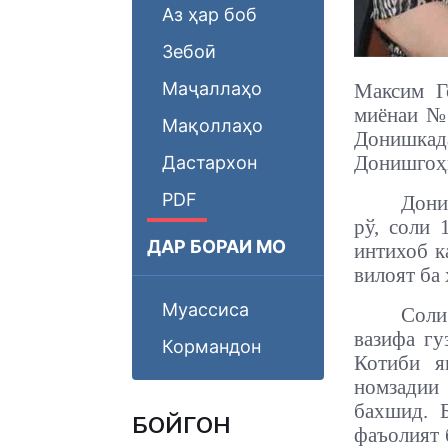
Аз ҳар боб
Зебоӣ
Маҷаллаҳо
Максим Г
миёнаи №
Мақоллаҳо
Донишка
Донишгоҳи
Дастархон
PDF
Дони
рў, соли
ДАР БОРАИ МО
интихоб к
вилоят ба
Муассиса
Соли
вазифа гу
Кормандон
Котиби я
номзадии 
бахшид. 
БОЙГОНӢ
фаъолият 