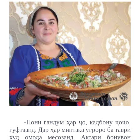
-
Нони гандум ҳар ҷо, кадбону ҷоҷо,
гуфтаанд. Дар ҳар минтақа угроро ба таври
худ омода месозанд. Аксари бонувон