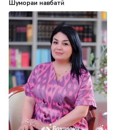
Шумораи навбатӣ