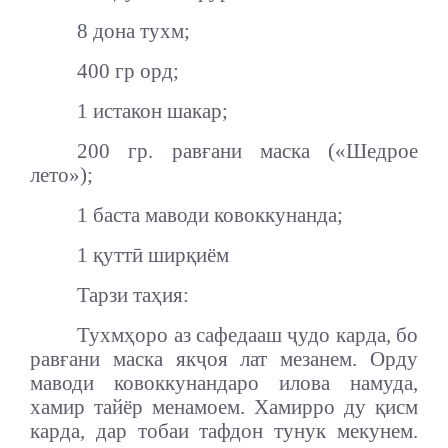
8 дона тухм;
400 гр орд;
1 истакон шакар;
200 гр. равғани маска («Шедрое
лето»);
1 баста маводи ковоккунанда;
1 қуттӣ ширқиём
Тарзи таҳия:
Тухмҳоро аз сафедааш ҷудо карда, бо
равғани маска якҷоя лат мезанем. Орду
маводи ковоккунандаро илова намуда,
хамир тайёр менамоем. Хамирро ду қисм
карда, дар тобаи тафдон тунук мекунем.