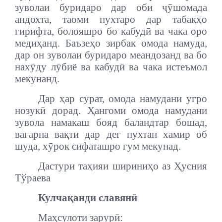
зуволаи буридаро дар оби ҷӯшомада
андохта, таоми пухтаро дар табақҳо
гирифта, болояшро бо кабудӣ ва чака оро
медиҳанд. Баъзеҳо зирбак омода намуда,
дар он зуволаи буридаро меандозанд ва бо
нахӯду лӯбиё ва кабудӣ ва чака истеъмол
мекунанд.
Дар ҳар сурат, омода намудани угро
нозукӣ дорад. Ҳангоми омода намудани
зувола намакаш бояд баландтар бошад,
вагарна вақти дар дег пухтан хамир об
шуда, хӯрок сифаташро гум мекунад.
Дастури таҳияи шириниҳо аз Ҳусния
Тўраева
Кулчақанди славянӣ
Маҳсулоти зарурӣ: