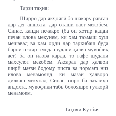
Тарзи таҳия:
Ширро дар якҷоягӣ бо шакару равған
дар дег андохта, дар оташи паст мекобем.
Сипас, қанди печакро (ба он хотир қанди
печак илова мекунем, ки ҳам таъмаш хуш
мешавад ва ҳам орди дар таркибаш буда
барои тезтар омода шудани ҳалво мувофиқ
аст) ба он илова карда, то ғафс шудани
маҳсулот мекобем. Аксаран дар ҳалвои
ширӣ мағзи бодому писта ва чормағз низ
илова менамоянд, ки мазаи ҳалворо
дилкаш мекунад. Сипас, онро ба лаълиҳо
андохта, мувофиқи табъ болояшро гулкорӣ
менамоем.
Таҳияи Қутбия