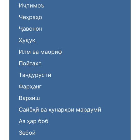
Иҷтимоъ
Чеҳраҳо
Ҷавонон
Ҳуқуқ
Илм ва маориф
Пойтахт
Тандурустӣ
Фарҳанг
Варзиш
Сайёҳӣ ва ҳунарҳои мардумӣ
Аз ҳар боб
Зебоӣ