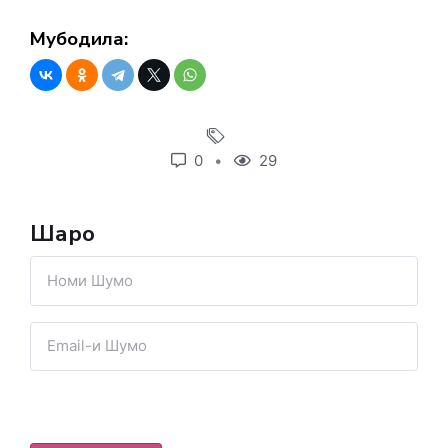
Мубодила:
0
29
Шарҳҳо