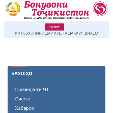
Ҷолиб:
КИТОБХОНИРО ДАР ХУД ТАШАККУЛ ДИҲЕМ
БАХШҲО
Президенти ҶТ
Сиёсат
Хабарҳо