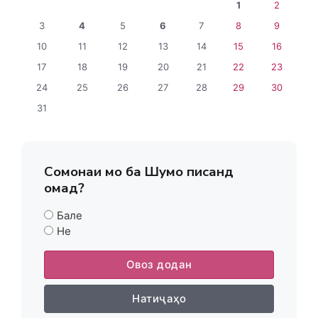
1
2
3
4
5
6
7
8
9
10
11
12
13
14
15
16
17
18
19
20
21
22
23
24
25
26
27
28
29
30
31
Сомонаи мо ба Шумо писанд
омад?
Бале
Не
Овоз додан
Натиҷаҳо