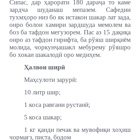
Сипас, дар ҳарорати 180 дараҷа то каме
зардча шуданаш мепазем. Сафедии
тухмҳоро низ бо як истакон шакар лат зада,
онро болои хамири зардшуда мемолем ва
боз ба тафдон мегузорем. Пас аз 15 дақиқа
онро аз тафдон гирифта, ба рўяш ширқиём
молида, чоркунҷашакл мебурему рўяшро
бо хокаи шакалодӣ оро медиҳем.
Ҳалвои ширӣ
Маҳсулоти зарурӣ:
10 литр шир;
1 коса равғани рустанӣ;
5 коса шакар;
1 кг қанди печак ва мувофиқи хоҳиш
чормағз, писта, бодом