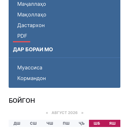
Маҷаллаҳо
Мақоллаҳо
Дастархон
PDF
ДАР БОРАИ МО
Муассиса
Кормандон
БОЙГОНӢ
«
АВГУСТ 2026 »
ДШ
СШ
ЧШ
ПШ
ҶЪ
ШБ
ЯШ