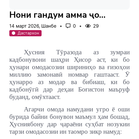
Нони гандум ҳамма ҷо…
14 март 2026, Шанбе
0
29
Дастархон
Ҳусния Тӯразода аз зумраи
кадбонувони шаҳри Ҳисор аст, ки бо
ҳунари омодасозии шириниҳо ва
ғ
изоҳои
миллию замонавӣ номвар гаштааст.
Ӯ
ҳунарро аз модар ва бибиаш, ки бо
кадбонӯгӣ дар деҳаи Боғистон маъруф
буданд, омӯхтааст.
Агарчи омода намудани угро ё оши
бурида байни бонувон маъмул ҳам бошад,
Ҳусниябону дар ҷараёни суҳбат нозукии
тарзи омодасозии ин таомро зикр намуд: