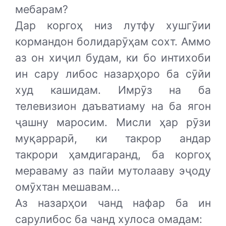
мебарам?
Дар коргоҳ низ лутфу хушгӯии
кормандон болидарӯҳам сохт. Аммо
аз он хиҷил будам, ки бо интихоби
ин сару либос назарҳоро ба сӯйи
худ кашидам. Имрӯз на ба
телевизион даъватиаму на ба ягон
ҷашну маросим. Мисли ҳар рӯзи
муқаррарӣ, ки такрор андар
такрори ҳамдигаранд, ба коргоҳ
мераваму аз пайи мутолааву эҷоду
омӯхтан мешавам...
Аз назарҳои чанд нафар ба ин
сарулибос ба чанд хулоса омадам: