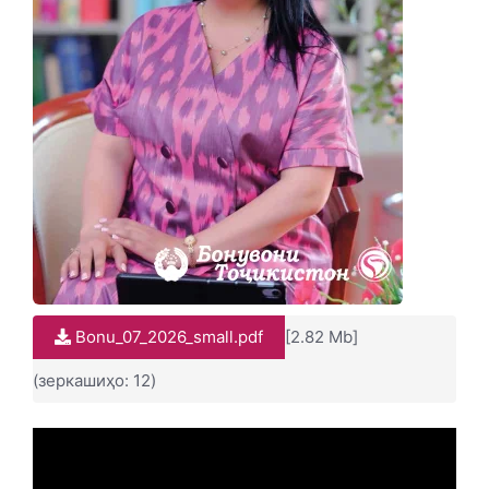
Bonu_07_2026_small.pdf
[2.82 Mb]
(зеркашиҳо: 12)