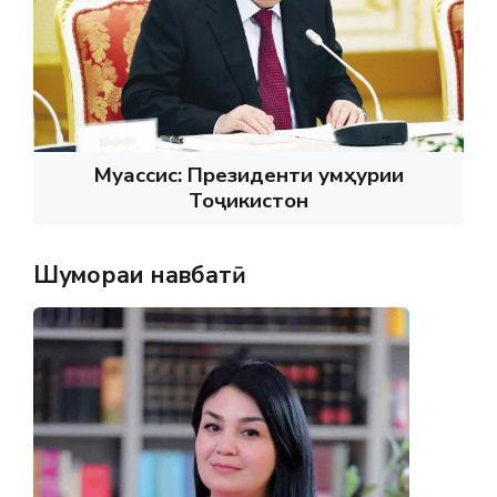
Муассис: Президенти Ҷумҳурии
Тоҷикистон
Шумораи навбатӣ