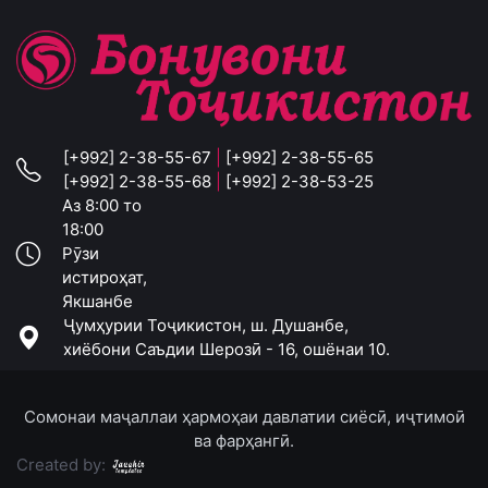
[+992] 2-38-55-67
|
[+992] 2-38-55-65
[+992] 2-38-55-68
|
[+992] 2-38-53-25
Аз 8:00 то
18:00
Рӯзи
истироҳат,
Якшанбе
Ҷумҳурии Тоҷикистон, ш. Душанбе,
хиёбони Саъдии Шерозӣ - 16, ошёнаи 10.
Сомонаи маҷаллаи ҳармоҳаи давлатии сиёсӣ, иҷтимоӣ
ва фарҳангӣ.
Created by: