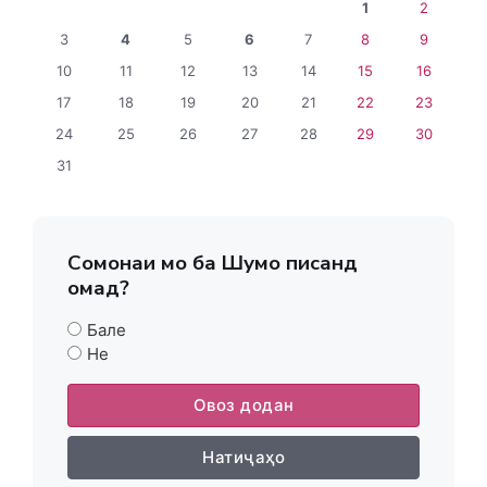
1
2
3
4
5
6
7
8
9
10
11
12
13
14
15
16
17
18
19
20
21
22
23
24
25
26
27
28
29
30
31
Сомонаи мо ба Шумо писанд
омад?
Бале
Не
Овоз додан
Натиҷаҳо