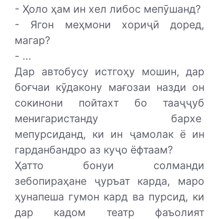
- Ҳоло ҳам ин хел либос мепӯшанд?
- Ягон меҳмони хориҷӣ доред,
магар?
- ...
Дар автобусу истгоҳу мошин, дар
боғчаи кӯдакону мағозаи назди он
сокинони пойтахт бо тааҷҷуб
менигаристанду бархе
мепурсиданд, ки ин ҷамолак ё ин
гарданбандро аз куҷо ёфтаам?
Ҳатто бонуи солманди
зебопираҳане ҷуръат карда, маро
ҳунапеша гумон кард ва пурсид, ки
дар кадом театр фаъолият