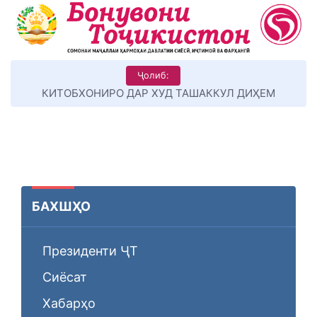
Ҷолиб:
КИТОБХОНИРО ДАР ХУД ТАШАККУЛ ДИҲЕМ
БАХШҲО
Президенти ҶТ
Сиёсат
Хабарҳо