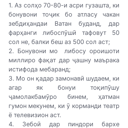
1. Аз солҳо 70-80-и асри гузашта, ки
бонувони тоҷик бо атласу чакан
зебдиҳандаи Ватан буданд, дар
фарҳанги либоспӯшӣ тафовут 50
сол не, балки беш аз 500 сол аст;
2. Бонувони мо
либосу ороишоти
миллиро фақат дар ҷашну маърака
истифода мебаранд;
3. Мо он қадар замонавӣ шудаем, ки
агар як бонуи тоқипӯшу
ҷамолакбамӯро бинем, ҳатман
гумон мекунем, ки ӯ корманди театр
ё телевизион аст.
4. Зебоӣ дар пиндори бархе