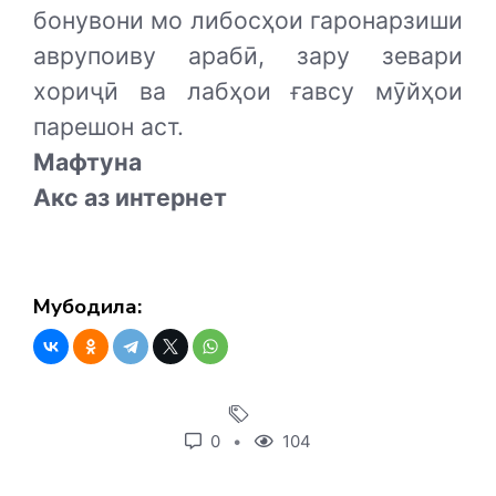
бонувони мо либосҳои гаронарзиши
аврупоиву арабӣ, зару зевари
хориҷӣ ва лабҳои ғавсу мӯйҳои
парешон аст.
Мафтуна
Акс аз интернет
Мубодила:
0
104