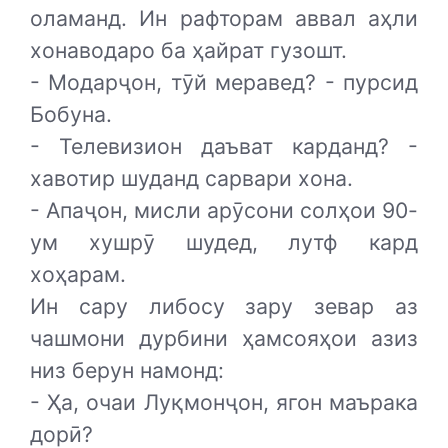
оламанд. Ин рафторам аввал аҳли
хонаводаро ба ҳайрат гузошт.
- Модарҷон, тӯй меравед? - пурсид
Бобуна.
- Телевизион даъват карданд? -
хавотир шуданд сарвари хона.
- Апаҷон, мисли арӯсони солҳои 90-
ум хушрӯ шудед, лутф кард
хоҳарам.
Ин сару либосу зару зевар аз
чашмони дурбини ҳамсояҳои азиз
низ берун намонд:
- Ҳа, очаи Луқмонҷон, ягон маърака
дорӣ?