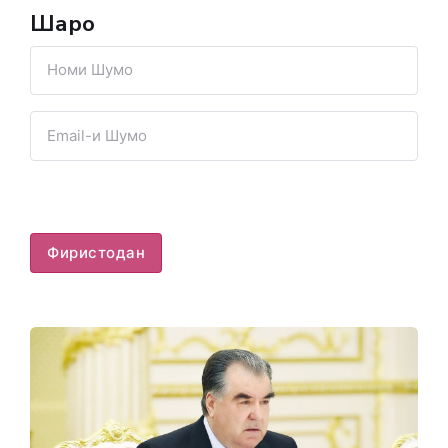
Шарҳҳо
Фиристодан