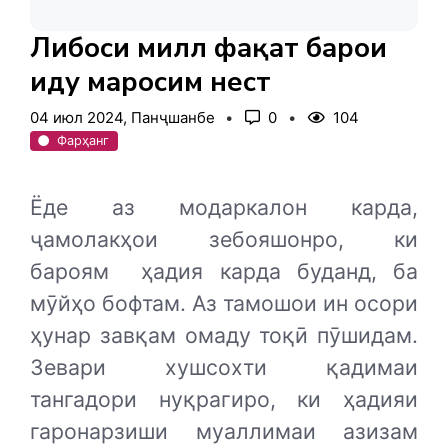
Либоси миллӣ фақат барои
иду маросим нест
04 июл 2024, Панҷшанбе
0
104
Фарҳанг
Ёде аз модаркалон карда,
ҷамолакҳои зебояшонро, ки
бароям
ҳадия карда буданд, ба
мӯйҳо бофтам. Аз тамошои ин осори
ҳунар завқам омаду тоқӣ пӯшидам.
Зевари хушсохти қадимаи
тангадори нуқрагиро, ки ҳадияи
гаронарзиши муаллимаи азизам