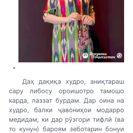
Даҳ дақиқа худро, аниқтараш
сару либосу ороишотро тамошо
карда, лаззат бурдам. Дар оина на
худро, балки ҷавониҳои модарро
медидам, ки дар рӯзгори тифлӣ (ва
то кунун) бароям зеботарин бонуи