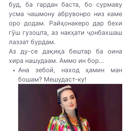
буд, ба гардан баста, бо сурмаву
усма чашмону абрувонро низ каме
оро додам. Райҳонакеро дар бехи
гӯш гузошта, аз накҳати ҷонбахшаш
лаззат бурдам.
Аз ду-се дақиқа бештар ба оина
хира нашудаам. Аммо ин бор...
Ана зебоӣ, наход ҳамин ман
бошам? Мешудаст-ку!