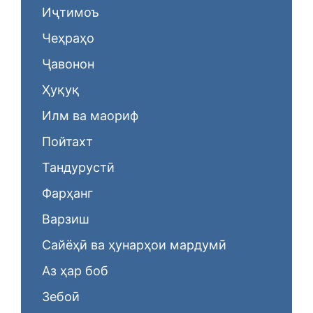
Иҷтимоъ
Чеҳраҳо
Ҷавонон
Ҳуқуқ
Илм ва маориф
Пойтахт
Тандурустӣ
Фарҳанг
Варзиш
Сайёҳӣ ва ҳунарҳои мардумӣ
Аз ҳар боб
Зебоӣ