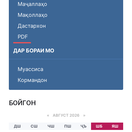
Маҷаллаҳо
Мақоллаҳо
Дастархон
PDF
ДАР БОРАИ МО
Муассиса
Кормандон
БОЙГОНӢ
«
АВГУСТ 2026 »
ДШ
СШ
ЧШ
ПШ
ҶЪ
ШБ
ЯШ