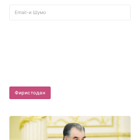
Фиристодан