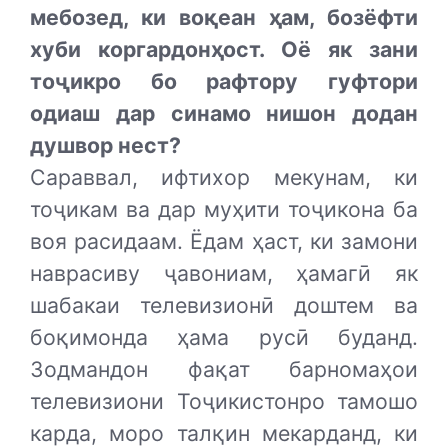
мебозед, ки воқеан ҳам, бозёфти
хуби коргардонҳост. Оё як зани
тоҷикро бо рафтору гуфтори
одиаш дар синамо нишон додан
душвор нест?
Сараввал, ифтихор мекунам, ки
тоҷикам ва дар муҳити тоҷикона ба
воя расидаам. Ёдам ҳаст, ки замони
наврасиву ҷавониам, ҳамагӣ як
шабакаи телевизионӣ доштем ва
боқимонда ҳама русӣ буданд.
Зодмандон фақат барномаҳои
телевизиони Тоҷикистонро тамошо
карда, моро талқин мекарданд, ки