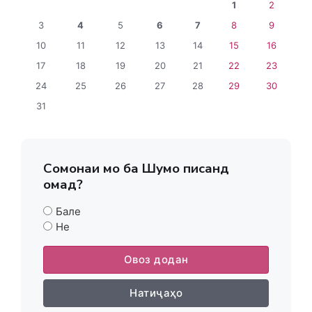
1
2
3
4
5
6
7
8
9
10
11
12
13
14
15
16
17
18
19
20
21
22
23
24
25
26
27
28
29
30
31
Сомонаи мо ба Шумо писанд
омад?
Бале
Не
Овоз додан
Натиҷаҳо