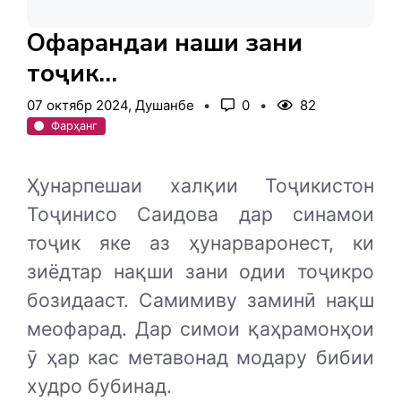
Офарандаи нақши зани
тоҷик…
07 октябр 2024, Душанбе
0
82
Фарҳанг
Ҳунарпешаи халқии Тоҷикистон
Тоҷинисо Саидова дар синамои
тоҷик яке аз ҳунарваронест, ки
зиёдтар нақши зани одии тоҷикро
бозидааст. Самимиву заминӣ нақш
меофарад. Дар симои қаҳрамонҳои
ӯ ҳар кас метавонад модару бибии
худро бубинад.