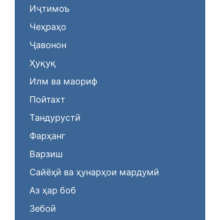
Иҷтимоъ
Чеҳраҳо
Ҷавонон
Ҳуқуқ
Илм ва маориф
Пойтахт
Тандурустӣ
Фарҳанг
Варзиш
Сайёҳӣ ва ҳунарҳои мардумӣ
Аз ҳар боб
Зебоӣ