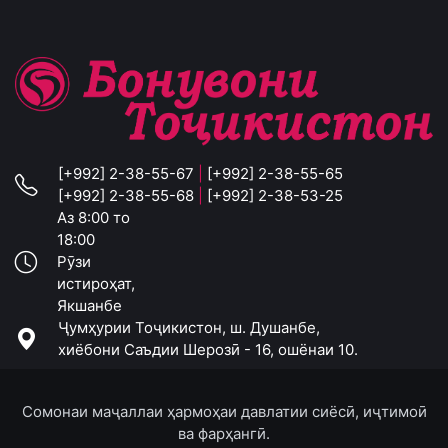
[+992] 2-38-55-67
|
[+992] 2-38-55-65
[+992] 2-38-55-68
|
[+992] 2-38-53-25
Аз 8:00 то
18:00
Рӯзи
истироҳат,
Якшанбе
Ҷумҳурии Тоҷикистон, ш. Душанбе,
хиёбони Саъдии Шерозӣ - 16, ошёнаи 10.
Сомонаи маҷаллаи ҳармоҳаи давлатии сиёсӣ, иҷтимоӣ
ва фарҳангӣ.