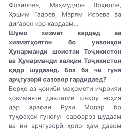
Фозилова, Маҳмудҷон Воҳидов,
Ҳошим Гадоев, Марям Исоева ва
дигарон кор кардаам…
Шумо хизмат кардед ва
хизматҳоятон бо унвонҳои
Ҳунарманди шоистаи Тоҷикистон
ва Ҳунарманди халқии Тоҷикистон
қадр шудаанд. Боз ба чӣ гуна
арҷгузорӣ сазовор гардидаед?
Борҳо аз ҷониби мақомоти иҷроияи
ҳокимияти давлатии шаҳру ноҳия
дар арафаи Рӯзи Модар бо
туҳфаҳои гуногун сарфароз шудаам
ва ин арҷгузорӣ ҳоло ҳам давом