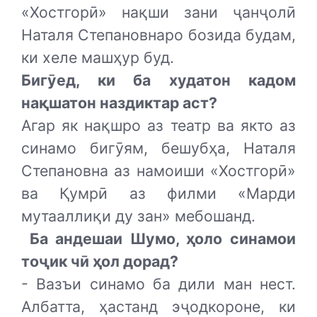
«Хостгорӣ» нақши зани ҷанҷолӣ
Наталя Степановнаро бозида будам,
ки хеле машҳур буд.
Бигӯед, ки ба худатон кадом
нақшатон наздиктар аст?
Агар як нақшро аз театр ва якто аз
синамо бигӯям, бешубҳа, Наталя
Степановна аз намоиши «Хостгорӣ»
ва Қумрӣ аз филми «Марди
мутааллиқи ду зан» мебошанд.
Ба андешаи Шумо, ҳоло синамои
тоҷик чӣ ҳол дорад?
- Вазъи синамо ба дили ман нест.
Албатта, ҳастанд эҷодкороне, ки