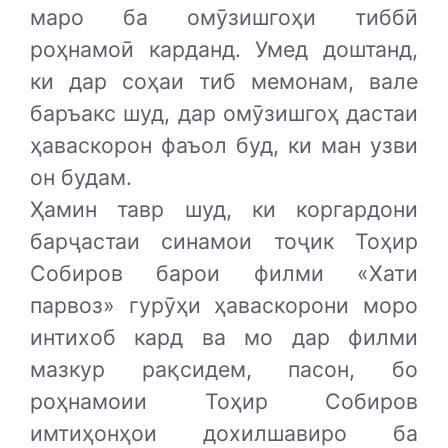
маро ба омӯзишгоҳи тиббӣ
роҳнамоӣ карданд. Умед доштанд,
ки дар соҳаи тиб мемонам, вале
баръакс шуд, дар омӯзишгоҳ дастаи
ҳаваскорон фаъол буд, ки ман узви
он будам.
Ҳамин тавр шуд, ки коргардони
барҷастаи синамои тоҷик Тоҳир
Собиров барои филми «Хати
парвоз» гурӯҳи ҳаваскорони моро
интихоб кард ва мо дар филми
мазкур рақсидем, пасон, бо
роҳнамоии Тоҳир Собиров
имтиҳонҳои дохилшавиро ба