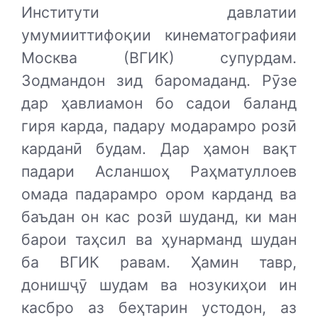
Институти давлатии
умумииттифоқии кинематографияи
Москва (ВГИК) супурдам.
Зодмандон зид баромаданд. Рӯзе
дар ҳавлиамон бо садои баланд
гиря карда, падару модарамро розӣ
карданӣ будам. Дар ҳамон вақт
падари Асланшоҳ Раҳматуллоев
омада падарамро ором карданд ва
баъдан он кас розӣ шуданд, ки ман
барои таҳсил ва ҳунарманд шудан
ба ВГИК равам. Ҳамин тавр,
донишҷӯ шудам ва нозукиҳои ин
касбро аз беҳтарин устодон, аз