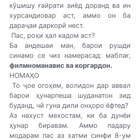
кӯшишу ғайрати зиёд доранд ва ин
хурсандиовар аст, аммо он ба
дараҷаи даркорӣ нест.
Пас, роҳи ҳал кадом аст?
Ба андешаи ман, барои рушди
синамо се чиз намерасад: маблағ,
филмноманавис ва коргардон.
НОМАҲО
То ҷое огоҳем, волидон дар аввал
барои ҳунарпеша шуданатон зид
буданд, чӣ гуна дили онҳоро ёфтед?
Аз нахуст мехостам, ки ба дунёи
ҳунар биравам. Аммо падару
модарам пас аз хатми синфи 8-ум