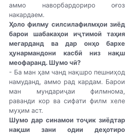
аммо наворбардориро оғоз
накардаем.
Ҳоло филму силсилафилмҳои зиёд
барои шабакаҳои иҷтимоӣ таҳия
мегарданд ва дар онҳо бархе
ҳунармандони касбӣ низ нақш
меофаранд. Шумо чӣ?
- Ба ман ҳам чанд нақшро пешниҳод
намуданд, аммо рад кардам. Барои
ман мундариҷаи филмнома,
раванди кор ва сифати филм хеле
муҳим аст.
Шумо дар синамои тоҷик зиёдтар
нақши зани одии деҳотиро