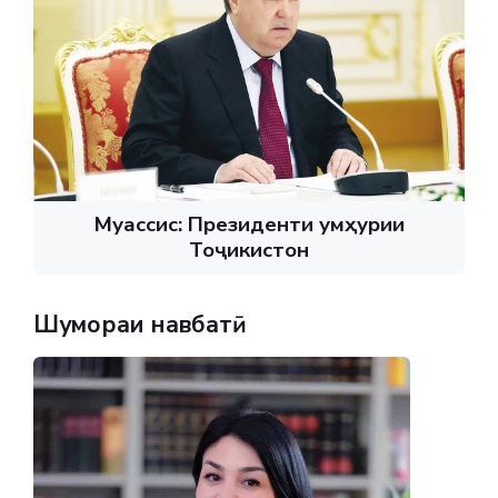
Муассис: Президенти Ҷумҳурии
Тоҷикистон
Шумораи навбатӣ