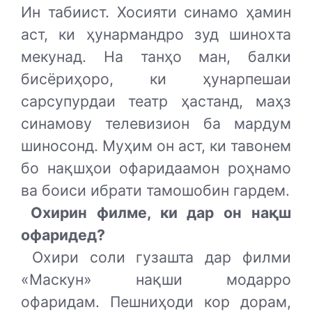
Ин табиист. Хосияти синамо ҳамин
аст, ки ҳунармандро зуд шинохта
мекунад. На танҳо ман, балки
бисёриҳоро, ки ҳунарпешаи
сарсупурдаи театр ҳастанд, маҳз
синамову телевизион ба мардум
шиносонд. Муҳим он аст, ки тавонем
бо нақшҳои офаридаамон роҳнамо
ва боиси ибрати тамошобин гардем.
Охирин филме, ки дар он нақш
офаридед?
Охири соли гузашта дар филми
«Маскун» нақши модарро
офаридам. Пешниҳоди кор дорам,