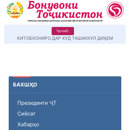
Ҷолиб:
КИТОБХОНИРО ДАР ХУД ТАШАККУЛ ДИҲЕМ
БАХШҲО
Президенти ҶТ
Сиёсат
Хабарҳо