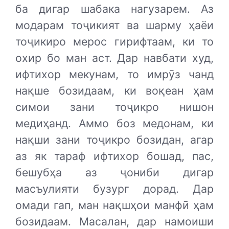
ба дигар шабака нагузарем. Аз
модарам тоҷикият ва шарму ҳаёи
тоҷикиро мерос гирифтаам, ки то
охир бо ман аст. Дар навбати худ,
ифтихор мекунам, то имрӯз чанд
нақше бозидаам, ки воқеан ҳам
симои зани тоҷикро нишон
медиҳанд. Аммо боз медонам, ки
нақши зани тоҷикро бозидан, агар
аз як тараф ифтихор бошад, пас,
бешубҳа аз ҷониби дигар
масъулияти бузург дорад. Дар
омади гап, ман нақшҳои манфӣ ҳам
бозидаам. Масалан, дар намоиши