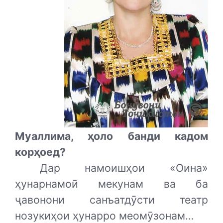
Муаллима, ҳоло банди кадом
корҳоед?
Дар намоишҳои «Оина»
ҳунарнамоӣ мекунам ва ба
ҷавонони санъатдӯсти театр
нозукиҳои ҳунарро меомӯзонам…