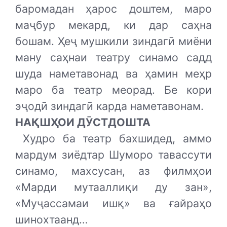
баромадан ҳарос доштем, маро
маҷбур мекард, ки дар саҳна
бошам. Ҳеҷ мушкили зиндагӣ миёни
ману саҳнаи театру синамо садд
шуда наметавонад ва ҳамин меҳр
маро ба театр меорад. Бе кори
эҷодӣ зиндагӣ карда наметавонам.
НАҚШҲОИ ДӮСТДОШТА
Худро ба театр бахшидед, аммо
мардум зиёдтар Шуморо тавассути
синамо, махсусан, аз филмҳои
«Марди мутааллиқи ду зан»,
«Муҷассамаи ишқ» ва ғайраҳо
шинохтаанд…