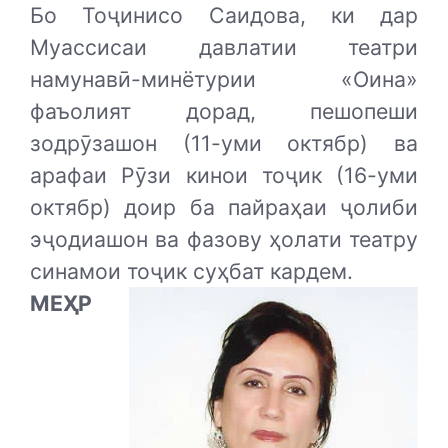
Бо Тоҷинисо Саидова, ки дар
Муассисаи давлатии театри
намунавӣ-минётурии «Оина»
фаъолият дорад, пешопеши
зодрӯзашон (11-уми октябр) ва
арафаи Рӯзи кинои тоҷик (16-уми
октябр) доир ба пайраҳаи ҷолиби
эҷодиашон ва фазову ҳолати театру
синамои тоҷик суҳбат кардем.
МЕҲР