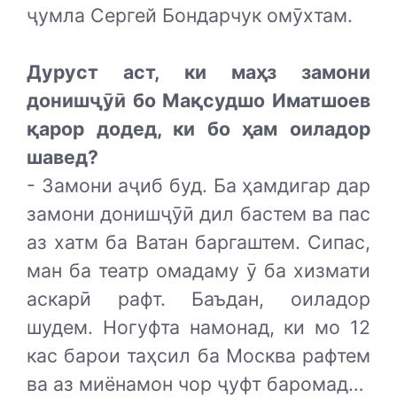
ҷумла Сергей Бондарчук омӯхтам.
Дуруст аст, ки маҳз замони
донишҷӯӣ бо Мақсудшо Иматшоев
қарор додед, ки бо ҳам оиладор
шавед?
- Замони аҷиб буд. Ба ҳамдигар дар
замони донишҷӯӣ дил бастем ва пас
аз хатм ба Ватан баргаштем. Сипас,
ман ба театр омадаму ӯ ба хизмати
аскарӣ рафт. Баъдан, оиладор
шудем. Ногуфта намонад, ки мо 12
кас барои таҳсил ба Москва рафтем
ва аз миёнамон чор ҷуфт баромад…