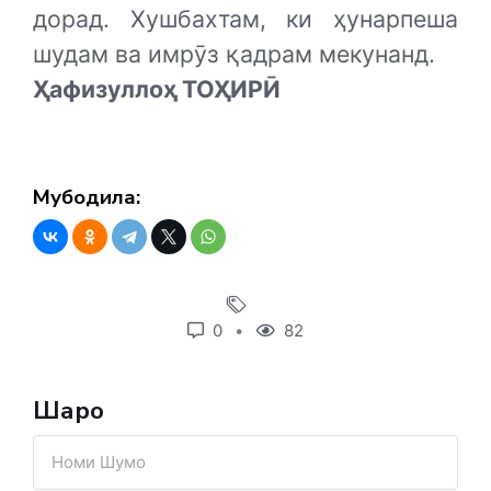
дорад. Хушбахтам, ки ҳунарпеша
шудам ва имрӯз қадрам мекунанд.
Ҳафизуллоҳ ТОҲИРӢ
Мубодила:
0
82
Шарҳҳо