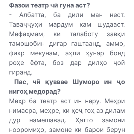
Фазои театр чӣ гуна аст?
- Албатта, ба дили ман нест.
Таваҷҷуҳи мардум кам шудааст.
Мефаҳмам, ки талаботу завқи
тамошобин дигар гаштаанд, аммо,
фикр мекунам, аҳли ҳунар бояд
роҳе ёфта, боз дар дилҳо ҷой
гиранд.
Пас, чӣ қуввае Шуморо ин ҷо
нигоҳ медорад?
Меҳр ба театр аст ин неру. Меҳри
нимасра, меҳре, ки ҳеҷ гоҳ аз дилам
дур намешавад. Ҳатто замони
нооромиҳо, замоне ки барои берун