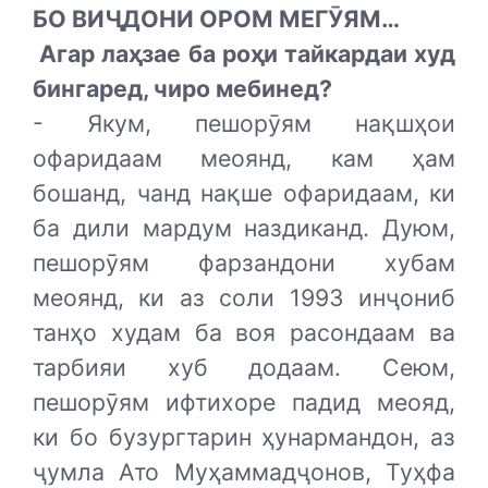
БО ВИҶДОНИ ОРОМ МЕГӮЯМ…
Агар лаҳзае ба роҳи тайкардаи худ
бингаред, чиро мебинед?
- Якум, пешорӯям нақшҳои
офаридаам меоянд, кам ҳам
бошанд, чанд нақше офаридаам, ки
ба дили мардум наздиканд. Дуюм,
пешорӯям фарзандони хубам
меоянд, ки аз соли 1993 инҷониб
танҳо худам ба воя расондаам ва
тарбияи хуб додаам. Сеюм,
пешорӯям ифтихоре падид меояд,
ки бо бузургтарин ҳунармандон, аз
ҷумла Ато Муҳаммадҷонов, Туҳфа