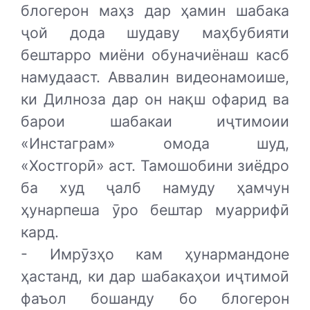
блогерон маҳз дар ҳамин шабака
ҷой дода шудаву маҳбубияти
бештарро миёни обуначиёнаш касб
намудааст. Аввалин видеонамоише,
ки Дилноза дар он нақш офарид ва
барои шабакаи иҷтимоии
«Инстаграм» омода шуд,
«Хостгорӣ» аст. Тамошобини зиёдро
ба худ ҷалб намуду ҳамчун
ҳунарпеша ӯро бештар муаррифӣ
кард.
- Имрӯзҳо кам ҳунармандоне
ҳастанд, ки дар шабакаҳои иҷтимоӣ
фаъол бошанду бо блогерон