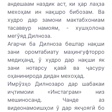
андешаам наздик аст, ки ҳар лаҳза
мехоҳам ин нақшро бибозам. Ва
худро дар замони мактабхониам
тасаввур намоям, - хушҳолона
мегӯяд Дилноза.
Агарчи ба Дилноза бештар нақши
зани оромтабиату маҳингуфторро
медиҳанд, ӯ худро дар нақши як
зани нотарсу қавӣ ва ҷасуру
оҳанинирода дидан мехоҳад.
Имрӯзҳо Дилнозаро дар шабакаи
иҷтимоии «Инстаграм» низ
мешиносанд. Чанде аз
видеонамоишҳои ӯ дар якҷоягӣ бо