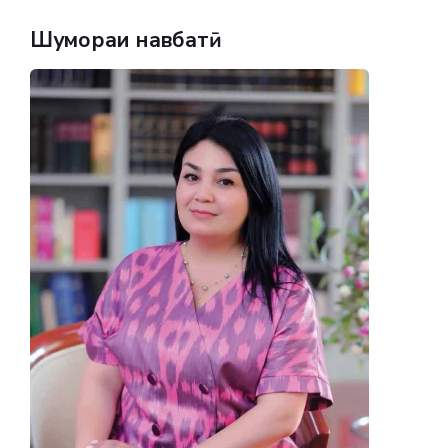
Шумораи навбатӣ