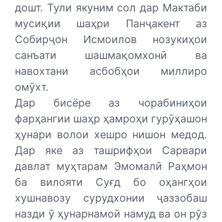
дошт. Тули якуним сол дар Мактаби
мусиқии шаҳри Панҷакент аз
Собирҷон Исмоилов нозукиҳои
санъати шашмақомхонӣ ва
навохтани асбобҳои миллиро
омӯхт.
Дар бисёре аз чорабиниҳои
фарҳангии шаҳр ҳамроҳи гурӯҳашон
ҳунари волои хешро нишон медод.
Дар яке аз ташрифҳои Сарвари
давлат муҳтарам Эмомалӣ Раҳмон
ба вилояти Суғд бо оҳангҳои
хушнавозу сурудхонии ҷаззобаш
назди ӯ ҳунарнамоӣ намуд ва он рӯз