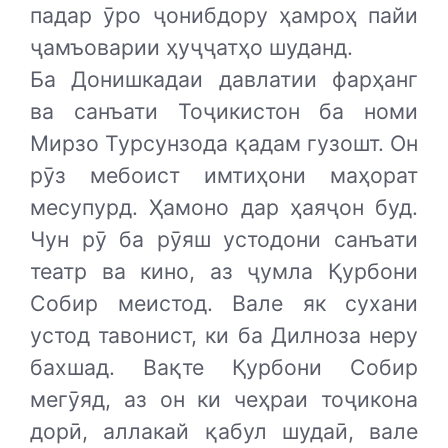
падар ӯро ҷонибдору ҳамроҳ пайи
ҷамъоварии ҳуҷҷатҳо шуданд.
Ба Донишкадаи давлатии фарҳанг
ва санъати Тоҷикистон ба номи
Мирзо Турсунзода қадам гузошт. Он
рӯз мебоист имтиҳони маҳорат
месупурд. Ҳамоно дар ҳаяҷон буд.
Чун рӯ ба рӯяш устодони санъати
театр ва кино, аз ҷумла Қурбони
Собир меистод. Вале як сухани
устод тавонист, ки ба Дилноза неру
бахшад. Вақте Қурбони Собир
мегӯяд, аз он ки чеҳраи тоҷикона
дорӣ, аллакай қабул шудаӣ, вале