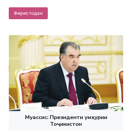
Фиристодан
Муассис: Президенти Ҷумҳурии
Тоҷикистон