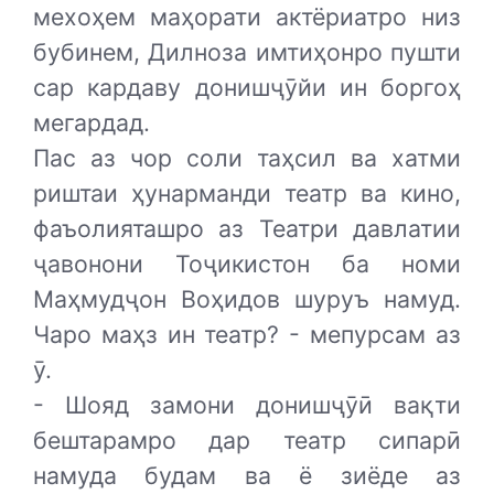
мехоҳем маҳорати актёриатро низ
бубинем, Дилноза имтиҳонро пушти
сар кардаву донишҷӯйи ин боргоҳ
мегардад.
Пас аз чор соли таҳсил ва хатми
риштаи ҳунарманди театр ва кино,
фаъолияташро аз Театри давлатии
ҷавонони Тоҷикистон ба номи
Маҳмудҷон Воҳидов шуруъ намуд.
Чаро маҳз ин театр? - мепурсам аз
ӯ.
- Шояд замони донишҷӯӣ вақти
бештарамро дар театр сипарӣ
намуда будам ва ё зиёде аз