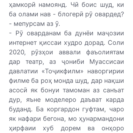
ҳамкорӣ намоянд. Чӣ боис шуд, ки
ба олами нав - блогерӣ рӯ овардед?
- мепурсам аз ӯ.
- Рӯ оварданам ба дунёи маҷозии
интернет қиссаи худро дорад. Соли
2020, рӯзҳои аввали фаъолиятам
дар театр, аз ҷониби Муассисаи
давлатии «Тоҷикфилм» наворгирии
филме ба роҳ монда шуд, дар нақши
асосӣ як бонуи тамоман аз санъат
дур, яъне моделеро даъват карда
буданд. Ба коргардон гуфтам, чаро
як нафари бегона, мо ҳунармандони
ҳирфаии хуб дорем ва онҳоро