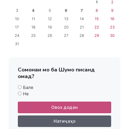
1
2
3
4
5
6
7
8
9
10
11
12
13
14
15
16
17
18
19
20
21
22
23
24
25
26
27
28
29
30
31
Сомонаи мо ба Шумо писанд
омад?
Бале
Не
Овоз додан
Натиҷаҳо