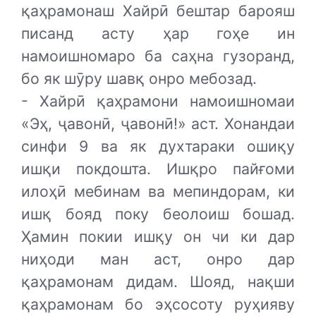
қаҳрамонаш Хайрӣ бештар барояш
писанд асту ҳар гоҳе ин
намоишномаро ба саҳна гузоранд,
бо як шӯру шавқ онро мебозад.
- Хайрӣ қаҳрамони намоишномаи
«Эҳ, ҷавонӣ, ҷавонӣ!» аст. Хонандаи
синфи 9 ва як духтараки ошиқу
ишқи покдошта. Ишқро пайғоми
илоҳӣ мебинам ва мепиндорам, ки
ишқ бояд поку беолоиш бошад.
Ҳамин покии ишқу он чи ки дар
ниҳоди ман аст, онро дар
қаҳрамонам дидам. Шояд, нақши
қаҳрамонам бо эҳсосоту руҳияву