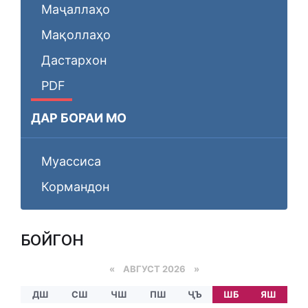
Маҷаллаҳо
Мақоллаҳо
Дастархон
PDF
ДАР БОРАИ МО
Муассиса
Кормандон
БОЙГОНӢ
«
АВГУСТ 2026 »
ДШ
СШ
ЧШ
ПШ
ҶЪ
ШБ
ЯШ