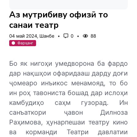
Аз мутрибиву ҳофизӣ то
саҳнаи театр
04 май 2024, Шанбе
0
88
Фарҳанг
Бо як нигоҳи умедворона ба фардо
дар нақшҳои офаридааш дарду доғи
ҷомеаро инъикос менамояд, то бо
ин роҳ тавониста бошад дар ислоҳи
камбудиҳо саҳм гузорад. Ин
санъаткори ҷавон Дилноза
Раҳимова, ҳунарпешаи театру кино
ва корманди Театри давлатии