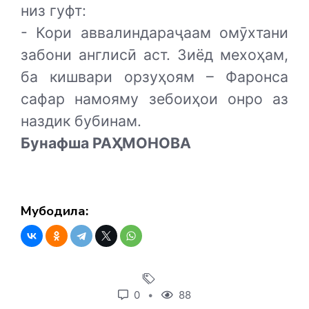
низ гуфт:
- Кори аввалиндараҷаам омӯхтани
забони англисӣ аст. Зиёд мехоҳам,
ба кишвари орзуҳоям – Фаронса
сафар намояму зебоиҳои онро аз
наздик бубинам.
Бунафша РАҲМОНОВА
Мубодила:
0
88