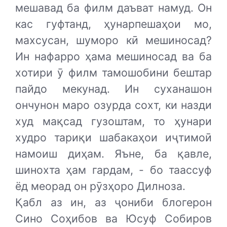
мешавад ба филм даъват намуд. Он
кас гуфтанд, ҳунарпешаҳои мо,
махсусан, шуморо кӣ мешиносад?
Ин нафарро ҳама мешиносад ва ба
хотири ӯ филм тамошобини бештар
пайдо мекунад. Ин суханашон
ончунон маро озурда сохт, ки назди
худ мақсад гузоштам, то ҳунари
худро тариқи шабакаҳои иҷтимоӣ
намоиш диҳам. Яъне, ба қавле,
шинохта ҳам гардам, - бо таассуф
ёд меорад он рӯзҳоро Дилноза.
Қабл аз ин, аз ҷониби блогерон
Сино Соҳибов ва Юсуф Собиров