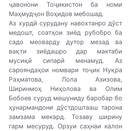
ҷавонони Тоҷикистон ба номи
Маҳмудҷон Воҳидов мебошад.
Аз хурдӣ сурудану навохтанро дӯст
медошт, соатҳои зиёд рубобро ба
садо меоварду дутор мезад ва
вақти зиёдашро дар мактаби
мусиқӣ сипарӣ менамуд. Аз
сарояндаҳои номвари тоҷик Нуқра
Раҳматова, Лола Азизова,
Ширинмоҳ Ниҳолова ва Олим
Бобоев суруд мешуниду баробар бо
ҳунармандони дӯстдоштааш тарона
замзама мекард. Тозаву ширину
гарм месуруд. Орзуи саҳнаи калон