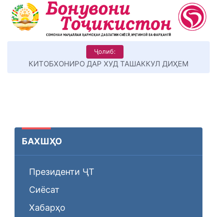
Ҷолиб:
КИТОБХОНИРО ДАР ХУД ТАШАККУЛ ДИҲЕМ
БАХШҲО
Президенти ҶТ
Сиёсат
Хабарҳо