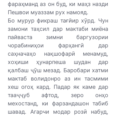
фараҳманд аз он буд, ки маҳз назди
Пешвои муаззам рух намояд.
Бо мурур фикраш тағйир хӯрд. Чун
замони таҳсил дар мактаби миёна
пайваста зимни баргузории
чорабиниҳои фарҳангӣ дар
саҳначаҳо нақшофарӣ менамуд,
хоҳиши ҳунарпеша шудан дар
қалбаш ҷӯш мезад. Баробари хатми
мактаб волидонро аз ин тасмими
хеш огоҳ кард. Падар як каме дар
тааҷҷуб афтод, зеро онҳо
мехостанд, ки фарзандашон табиб
шавад. Агарчи модар розӣ набуд,