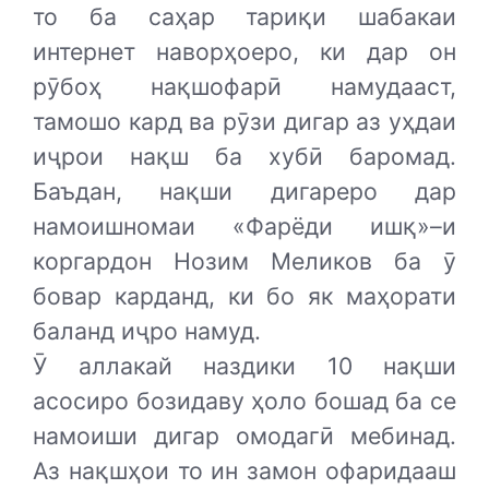
то ба саҳар тариқи шабакаи
интернет наворҳоеро, ки дар он
рӯбоҳ нақшофарӣ намудааст,
тамошо кард ва рӯзи дигар аз уҳдаи
иҷрои нақш ба хубӣ баромад.
Баъдан, нақши дигареро дар
намоишномаи «Фарёди ишқ»–и
коргардон Нозим Меликов ба ӯ
бовар карданд, ки бо як маҳорати
баланд иҷро намуд.
Ӯ аллакай наздики 10 нақши
асосиро бозидаву ҳоло бошад ба се
намоиши дигар омодагӣ мебинад.
Аз нақшҳои то ин замон офаридааш