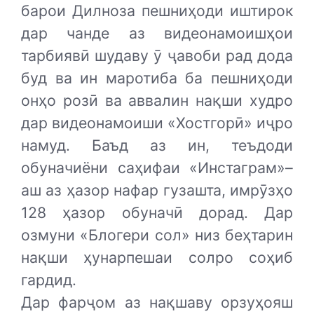
барои Дилноза пешниҳоди иштирок
дар чанде аз видеонамоишҳои
тарбиявӣ шудаву ӯ ҷавоби рад дода
буд ва ин маротиба ба пешниҳоди
онҳо розӣ ва аввалин нақши худро
дар видеонамоиши «Хостгорӣ» иҷро
намуд. Баъд аз ин, теъдоди
обуначиёни саҳифаи «Инстаграм»–
аш аз ҳазор нафар гузашта, имрӯзҳо
128 ҳазор обуначӣ дорад. Дар
озмуни «Блогери сол» низ беҳтарин
нақши ҳунарпешаи солро соҳиб
гардид.
Дар фарҷом аз нақшаву орзуҳояш