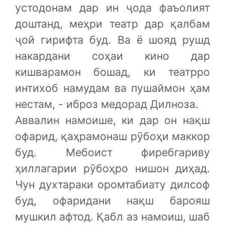
устодонам дар ин ҷода фаъолият
доштанд, меҳри театр дар қалбам
ҷой гирифта буд. Ва ё шояд рушд
накардани соҳаи кино дар
кишварамон бошад, ки театрро
интихоб намудам ва пушаймон ҳам
нестам, - иброз медорад Дилноза.
Аввалин намоише, ки дар он нақш
офарид, қаҳрамонаш рӯбоҳи маккор
буд. Мебоист фиребгариву
ҳиллагарии рӯбоҳро нишон диҳад.
Чун духтараки оромтабиату дилсоф
буд, офаридани нақш барояш
мушкил афтод. Қабл аз намоиш, шаб