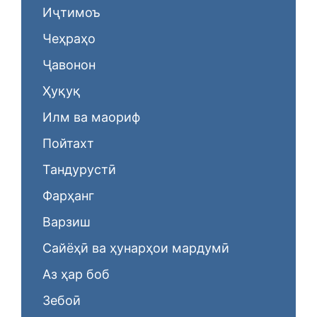
Иҷтимоъ
Чеҳраҳо
Ҷавонон
Ҳуқуқ
Илм ва маориф
Пойтахт
Тандурустӣ
Фарҳанг
Варзиш
Сайёҳӣ ва ҳунарҳои мардумӣ
Аз ҳар боб
Зебоӣ