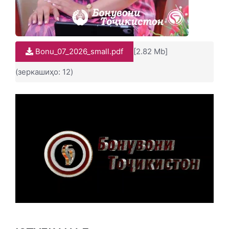
Bonu_07_2026_small.pdf
[2.82 Mb]
(зеркашиҳо: 12)