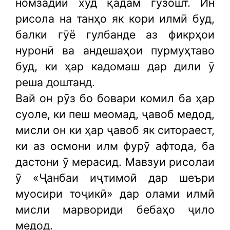
номзадии худ қадам гузошт. Ин
рисола на танҳо як кори илмӣ буд,
балки гӯё гулбанде аз фикрҳои
нуронӣ ва андешаҳои пурмуҳтаво
буд, ки ҳар кадомаш дар дили ӯ
реша доштанд.
Вай он рӯз бо бовари комил ба ҳар
суоле, ки пеш меомад, ҷавоб медод,
мисли он ки ҳар ҷавоб як ситораест,
ки аз осмони илм фурӯ афтода, ба
дастони ӯ мерасид. Мавзуи рисолаи
ӯ «Ҷанбаи иҷтимоӣ дар шеъри
муосири тоҷикӣ» дар олами илмӣ
мисли марвориди бебаҳо ҷило
медод.