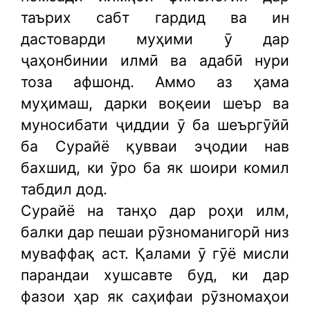
таърих сабт гардид ва ин
дастоварди муҳими ӯ дар
ҷаҳонбинии илмӣ ва адабӣ нури
тоза афшонд. Аммо аз ҳама
муҳимаш, дарки воқеии шеър ва
муносибати ҷиддии ӯ ба шеъргӯйӣ
ба Сурайё қувваи эҷодии нав
бахшид, ки ӯро ба як шоири комил
табдил дод.
Сурайё на танҳо дар роҳи илм,
балки дар пешаи рӯзноманигорӣ низ
муваффақ аст. Қалами ӯ гӯё мисли
парандаи хушсавте буд, ки дар
фазои ҳар як саҳифаи рӯзномаҳои