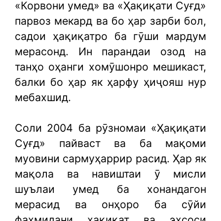
«Корвони умед» ва «Ҳақиқати Суғд»
парвоз мекард ва бо ҳар зарби бол,
садои ҳақиқатро ба гӯши мардум
мерасонд. Ин парандаи озод на
танҳо оҳанги хомӯшонро мешикаст,
балки бо ҳар як ҳарфу ҳиҷояш нур
мебахшид.
Соли 2004 ба рӯзномаи «Ҳақиқати
Суғд» пайваст ва ба мақоми
муовини сармуҳаррир расид. Ҳар як
мақола ва навиштаи ӯ мисли
шуълаи умед ба хонандагон
мерасид ва онҳоро ба сӯйи
фаҳмидани ҳақиқат ва эҳсоси