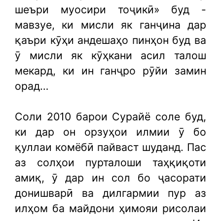
шеъри муосири тоҷикӣ» буд -
мавзуе, ки мисли як ганҷина дар
қаъри кӯҳи андешаҳо пинҳон буд ва
ӯ мисли як кӯҳкани асил талош
мекард, ки ин ганҷро рӯйи замин
орад…
Соли 2010 барои Сурайё соле буд,
ки дар он орзуҳои илмии ӯ бо
қуллаи комёбӣ пайваст шуданд. Пас
аз солҳои пурталоши таҳқиқоти
амиқ, ӯ дар ин сол бо ҷасорати
донишварӣ ва дилгармии пур аз
илҳом ба майдони ҳимояи рисолаи