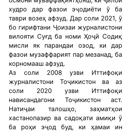
осмони муваффақиятҳояш, ки ҷилои
худро дар фазои эҷодиёти ӯ ба
таври возеҳ афзуд. Дар соли 2021, ӯ
бо гирифтани Ҷоизаи журналистони
вилояти Суғд ба номи Ҳоҷӣ Содиқ
мисли як парандаи озод, ки дар
фазои музаффарият пар мезанад, ба
корномааш афзуд.
Аз соли 2008 узви Иттифоқи
журналистони Тоҷикистон ва аз
соли 2020 узви Иттифоқи
нависандагони Тоҷикистон аст.
Натиҷаи талошҳо, заҳматҳои
хастанопазир ва садоқати амиқи ӯ
ба роҳи эҷод буд, ки ҳамаи ин