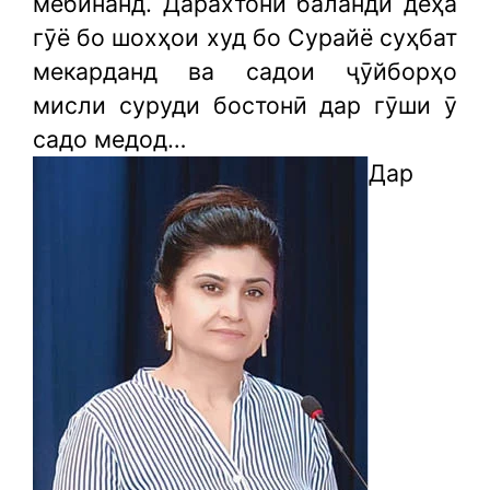
мебинанд. Дарахтони баланди деҳа
гӯё бо шохҳои худ бо Сурайё суҳбат
мекарданд ва садои ҷӯйборҳо
мисли суруди бостонӣ дар гӯши ӯ
садо медод…
Дар