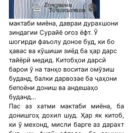
мактаби миёна, давраи дурахшони
зиндагии Сурайё оғоз ёфт. Ӯ
шогирди фаъолу доное буд, ки бо
ҳавас ва кӯшиши зиёд ба ҳар дарс
тайёрӣ медид. Китобҳои дарсӣ
барои ӯ на танҳо воситаи омӯзиш
буданд, балки дарвозае ба ҷаҳони
бепоёни дониш ва андешаҳо
буданд…
Пас аз хатми мактаби миёна, ба
донишгоҳ дохил шуд. Ҳар як китоб,
ки ӯ мехонд, мисли барге аз дарахт