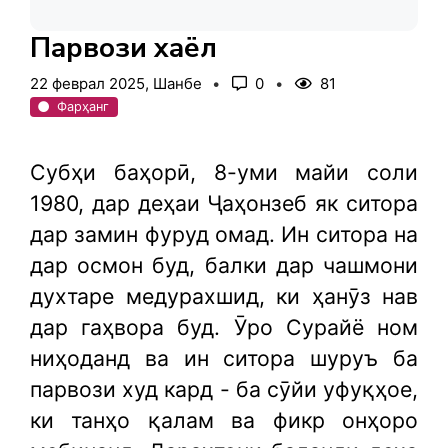
Парвози хаёл
22 феврал 2025, Шанбе
0
81
Фарҳанг
Субҳи баҳорӣ, 8-уми майи соли
1980, дар деҳаи Ҷаҳонзеб як ситора
дар замин фуруд омад. Ин ситора на
дар осмон буд, балки дар чашмони
духтаре медурахшид, ки ҳанӯз нав
дар гаҳвора буд. Ӯро Сурайё ном
ниҳоданд ва ин ситора шуруъ ба
парвози худ кард - ба сӯйи уфуқҳое,
ки танҳо қалам ва фикр онҳоро