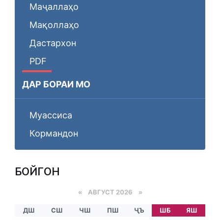
Маҷаллаҳо
Мақоллаҳо
Дастархон
PDF
ДАР БОРАИ МО
Муассиса
Кормандон
БОЙГОНӢ
«
АВГУСТ 2026 »
ДШ
СШ
ЧШ
ПШ
ҶЪ
ШБ
ЯШ