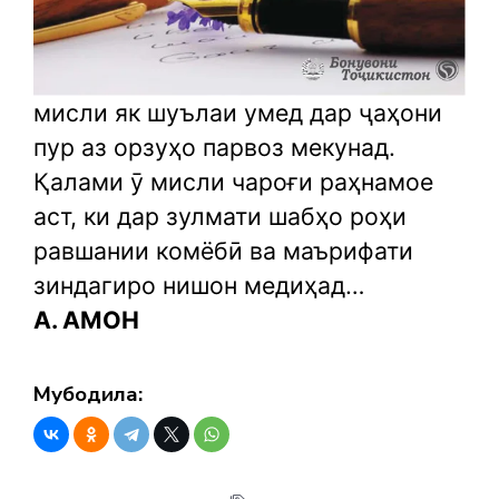
мисли як шуълаи умед дар ҷаҳони
пур аз орзуҳо парвоз мекунад.
Қалами ӯ мисли чароғи раҳнамое
аст, ки дар зулмати шабҳо роҳи
равшании комёбӣ ва маърифати
зиндагиро нишон медиҳад…
А. АМОН
Мубодила: