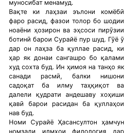
муносибат менамуд.
Вақте ки лаҳзаи эълони комёбӣ
фаро расид, фазои толор бо шодии
ноаёни ҳозирон ва эҳсоси пирӯзии
ботинӣ барои Сурайё пур шуд. Гӯё ӯ
дар он лаҳза ба қуллае расид, ки
ҳар як донаи сангашро бо қалами
худ сохта буд. Ин ҳимоя на танҳо як
санади расмӣ, балки нишони
садоқат ба илму таҳқиқот ва
далели қудрати андешаву хоҳиши
қавӣ барои расидан ба қуллаҳои
нав буд.
Номи Сурайё Ҳасансултон ҳамчун
номзади илмҳои филология дар