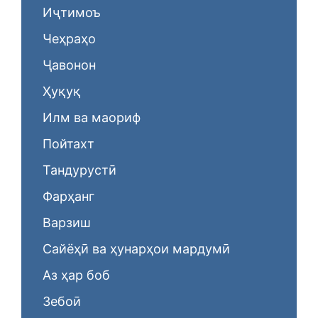
Иҷтимоъ
Чеҳраҳо
Ҷавонон
Ҳуқуқ
Илм ва маориф
Пойтахт
Тандурустӣ
Фарҳанг
Варзиш
Сайёҳӣ ва ҳунарҳои мардумӣ
Аз ҳар боб
Зебоӣ