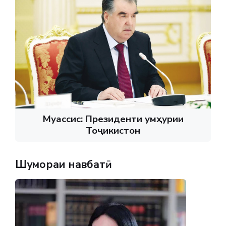
Муассис: Президенти Ҷумҳурии
Тоҷикистон
Шумораи навбатӣ