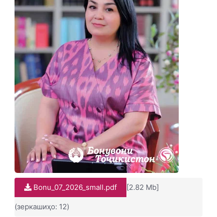
Bonu_07_2026_small.pdf
[2.82 Mb]
(зеркашиҳо: 12)