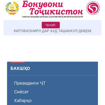
Ҷолиб:
КИТОБХОНИРО ДАР ХУД ТАШАККУЛ ДИҲЕМ
БАХШҲО
Президенти ҶТ
Сиёсат
Хабарҳо