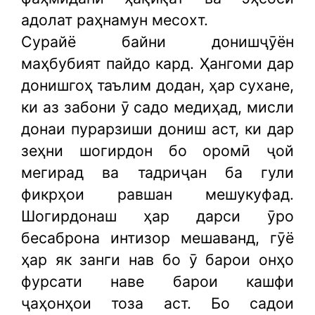
адолат раҳнамун месохт.
Сурайё байни донишҷӯён
маҳбубият пайдо кард. Ҳангоми дар
донишгоҳ таълим додан, ҳар сухане,
ки аз забони ӯ садо медиҳад, мисли
донаи пурарзиши дониш аст, ки дар
зеҳни шогирдон бо оромӣ ҷой
мегирад ва тадриҷан ба гули
фикрҳои равшан мешукуфад.
Шогирдонаш ҳар дарси ӯро
бесаброна интизор мешаванд, гӯё
ҳар як занги нав бо ӯ барои онҳо
фурсати наве барои кашфи
ҷаҳонҳои тоза аст. Бо садои