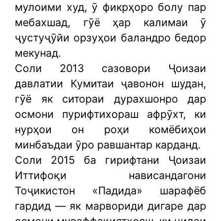
мулоими худ, ӯ фикрҳоро болу пар
мебахшад, гӯё ҳар калимаи ӯ
ҷустуҷӯйи орзуҳои баландро бедор
мекунад.
Соли 2013 сазовори Ҷоизаи
давлатии Кумитаи ҷавонон шудан,
гӯё як ситораи дурахшонро дар
осмони пурифтихораш афрӯхт, ки
нурҳои он роҳи комёбиҳои
минбаъдаи ӯро равшантар карданд.
Соли 2015 ба гирифтани Ҷоизаи
Иттифоқи нависандагони
Тоҷикистон «Падида» шарафёб
гардид — як марвориди дигаре дар