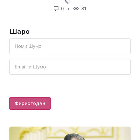
0
81
Шарҳҳо
Фиристодан