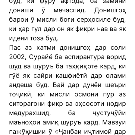
буд, ки фурӯ афтода, ба замини
дониши ӯ мечаспид. Донишгоҳ
барои ӯ мисли боғи серҳосиле буд,
ки ҳар гул дар он як фикри нав ва як
идеяи тоза буд.
Пас аз хатми донишгоҳ дар соли
2002, Сурайё ба аспирантура ворид
шуд ва шуруъ ба таҳқиқоте кард, ки
гӯё як сайри кашфиётӣ дар олами
андеша буд. Вай дар дунёи шеъри
тоҷикӣ, ки мисли осмони пур аз
ситорагони фикр ва эҳсосоти нодир
медурахшид, ба ҷустуҷӯйи
маъноҳои амиқ шуруъ кард. Мавзуи
пажӯҳишии ӯ «Ҷанбаи иҷтимоӣ дар