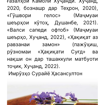
ғазалҳои Камоли Хуҷандӣ. Хуҷанд,
2020, бознашр дар Теҳрон, 2020),
«Гӯшвори гелос» (Маҷмуаи
шеърҳои кӯтоҳ, Душанбе, 2021).
«Валси сапеди офтоб» (Маҷмуаи
шеърҳо, Хуҷанд, 2022), «Ҳақиқат аз
равзанаи замон» (пажӯҳиш,
рӯзномаи «Ҳақиқати Суғд» ва
нақши он дар ташаккули матбуоти
тоҷик, Хуҷанд, 2022).
Имрӯзҳо Сурайё Ҳасансултон