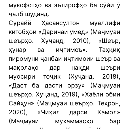
мукофотҳо ва эътирофҳо ба сӯйи ӯ
ҷалб шуданд.
Сурайё Ҳасансултон муаллифи
китобҳои «Даричаи умед» (Маҷмуаи
шеърҳо. Хуҷанд, 2010), «Шеър,
ҳунар ва иҷтимоъ». Таҳқиқ
пиромуни ҷанбаи иҷтимоии шеър ва
мақолаҳо дар нақди шеъри
муосири тоҷик (Хуҷанд, 2018),
«Даст ба дасти орзу» (Маҷмуаи
шеърҳо. Хуҷанд, 2019), «Хаёли обии
Сайҳун» (Маҷмуаи шеърҳо. Теҳрон,
2020), «Чиҳил дарси Камол»
(Маҷмуаи мухаммасҳо бар