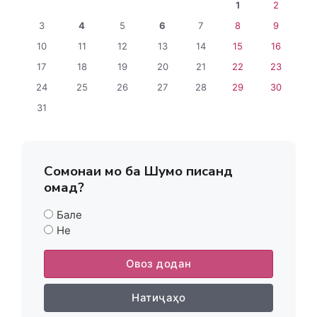
1
2
3
4
5
6
7
8
9
10
11
12
13
14
15
16
17
18
19
20
21
22
23
24
25
26
27
28
29
30
31
Сомонаи мо ба Шумо писанд
омад?
Бале
Не
Овоз додан
Натиҷаҳо