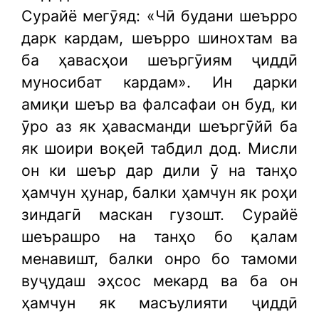
Сурайё мегӯяд: «Чӣ будани шеърро
дарк кардам, шеърро шинохтам ва
ба ҳавасҳои шеъргӯиям ҷиддӣ
муносибат кардам». Ин дарки
амиқи шеър ва фалсафаи он буд, ки
ӯро аз як ҳавасманди шеъргӯйӣ ба
як шоири воқеӣ табдил дод. Мисли
он ки шеър дар дили ӯ на танҳо
ҳамчун ҳунар, балки ҳамчун як роҳи
зиндагӣ маскан гузошт. Сурайё
шеърашро на танҳо бо қалам
менавишт, балки онро бо тамоми
вуҷудаш эҳсос мекард ва ба он
ҳамчун як масъулияти ҷиддӣ