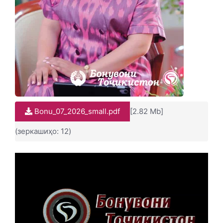
Bonu_07_2026_small.pdf
[2.82 Mb]
(зеркашиҳо: 12)