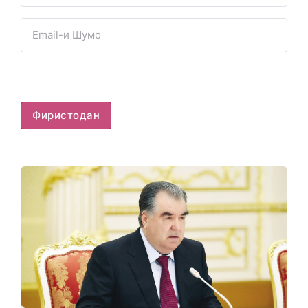
Фиристодан