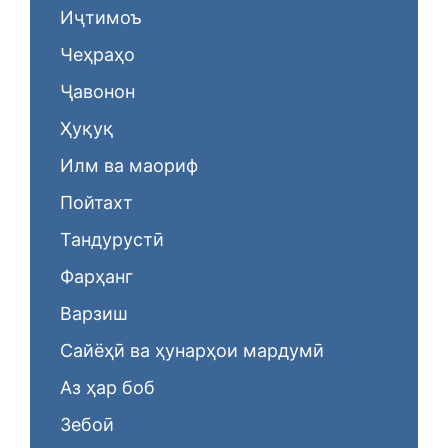
Иҷтимоъ
Чеҳраҳо
Ҷавонон
Ҳуқуқ
Илм ва маориф
Пойтахт
Тандурустӣ
Фарҳанг
Варзиш
Сайёҳӣ ва ҳунарҳои мардумӣ
Аз ҳар боб
Зебоӣ