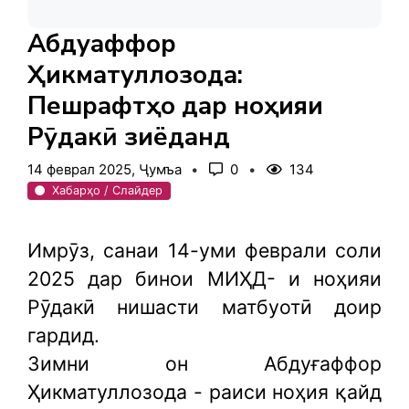
Абдуғаффор
Ҳикматуллозода:
Пешрафтҳо дар ноҳияи
Рӯдакӣ зиёданд
14 феврал 2025, Ҷумъа
0
134
Хабарҳо / Слайдер
Имрӯз, санаи 14-уми феврали соли
2025 дар бинои МИҲД- и ноҳияи
Рӯдакӣ нишасти матбуотӣ доир
гардид.
Зимни он Абдуғаффор
Ҳикматуллозода - раиси ноҳия қайд