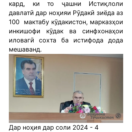
кард, ки то ҷашни Истиқлоли
давлатӣ дар ноҳияи Рӯдакӣ зиёда аз
100
мактабу кӯдакистон, марказҳои
инкишофи кӯдак ва синфхонаҳои
иловагӣ сохта ба истифода дода
мешаванд.
Дар ноҳия дар соли 2024 - 4