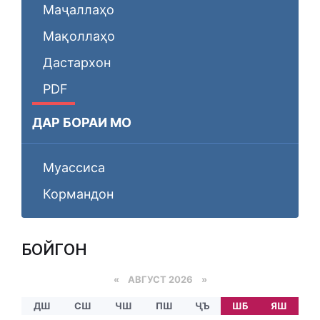
Маҷаллаҳо
Мақоллаҳо
Дастархон
PDF
ДАР БОРАИ МО
Муассиса
Кормандон
БОЙГОНӢ
«
АВГУСТ 2026 »
ДШ
СШ
ЧШ
ПШ
ҶЪ
ШБ
ЯШ