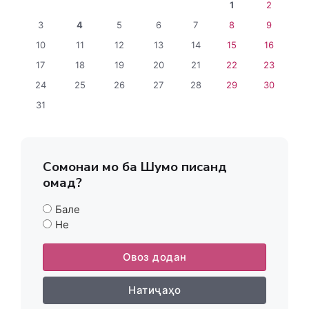
1
2
3
4
5
6
7
8
9
10
11
12
13
14
15
16
17
18
19
20
21
22
23
24
25
26
27
28
29
30
31
Сомонаи мо ба Шумо писанд
омад?
Бале
Не
Овоз додан
Натиҷаҳо