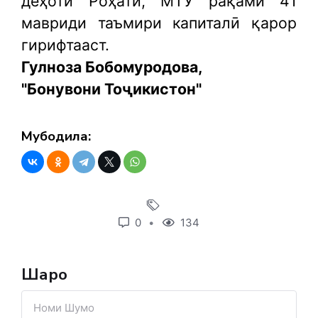
деҳоти Роҳатӣ, МТУ рақами 41
мавриди таъмири капиталӣ қарор
гирифтааст.
Гулноза Бобомуродова,
"Бонувони Тоҷикистон"
Мубодила:
0
134
Шарҳҳо