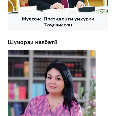
Муассис: Президенти Ҷумҳурии
Тоҷикистон
Шумораи навбатӣ