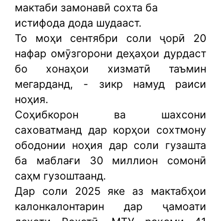
мактаби замонавӣ сохта ба
истифода дода шудааст.
То моҳи сентябри соли ҷорӣ 20
нафар омӯзгорони деҳаҳои дурдаст
бо хонаҳои хизматӣ таъмин
мегарданд, - зикр намуд раиси
ноҳия.
Соҳибкорон ва шахсони
саховатманд дар корҳои сохтмону
ободонии ноҳия дар соли гузашта
ба маблағи 30 миллион сомонӣ
саҳм гузоштаанд.
Дар соли 2025 яке аз мактабҳои
калонкалонтарин дар ҷамоати