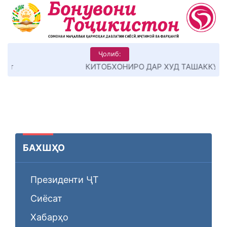
Ҷолиб:
КИТОБХОНИРО ДАР ХУД ТАШАККУЛ ДИҲЕМ
БАХШҲО
Президенти ҶТ
Сиёсат
Хабарҳо