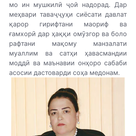
мо ин мушкилӣ ҷой надорад. Дар
меҳвари таваҷҷуҳи сиёсати давлат
қарор гирифтани маориф ва
ғамхорӣ дар ҳаққи омӯзгор ва боло
рафтани мақому манзалати
муаллим ва сатҳи ҳавасмандии
моддӣ ва маънавии онҳоро сабаби
асосии дастоварди соҳа медонам.