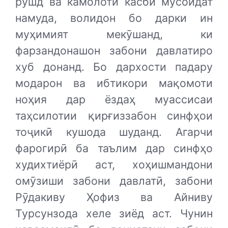
рушд ва камолоти касбӣ мусоидат
намуда, волидон бо дарки ин
муҳимият мекӯшанд, ки
фарзандонашон забони давлатиро
хуб донанд. Бо дархости падару
модарон ва ибтикори мақомоти
ноҳия дар ёздаҳ муассисаи
таҳсилотии қирғиззабон синфҳои
тоҷикӣ кушода шуданд. Агарчи
фарогирӣ ба таълим дар синфҳо
худихтиёрӣ аст, хоҳишмандони
омӯзиши забони давлатӣ, забони
Рӯдакиву Ҳофиз ва Айниву
Турсунзода хеле зиёд аст. Чунин