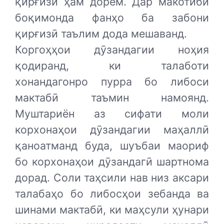
қирғизӣ ҳам дорем. Дар макотиби
боқимонда фанҳо ба забони
қирғизӣ таълим дода мешаванд.
Коргоҳҳои дӯзандагии ноҳия
қодиранд, ки талаботи
хонандагонро пурра бо либоси
мактабӣ таъмин намоянд.
Муштариён аз сифати моли
корхонаҳои дӯзандагии маҳаллӣ
қаноатманд буда, шуъбаи маориф
бо корхонаҳои дӯзандагӣ шартнома
дорад. Соли таҳсили нав низ аксари
талабаҳо бо либосҳои зебанда ва
шинами мактабӣ, ки маҳсули ҳунари