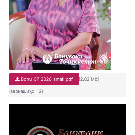
Bonu_07_2026_small.pdf
[2.82 Mb]
(зеркашиҳо: 12)