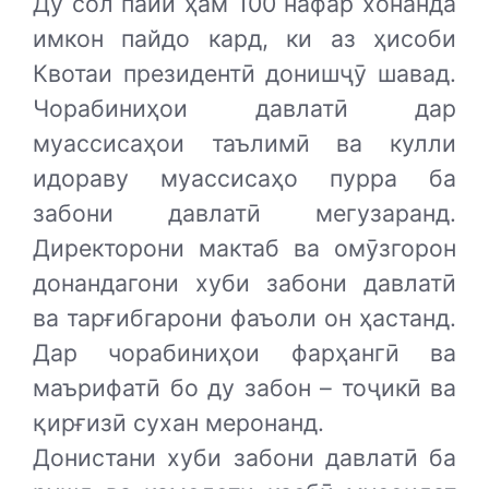
Ду сол пайи ҳам 100 нафар хонанда
имкон пайдо кард, ки аз ҳисоби
Квотаи президентӣ донишҷӯ шавад.
Чорабиниҳои давлатӣ дар
муассисаҳои таълимӣ ва кулли
идораву муассисаҳо пурра ба
забони давлатӣ мегузаранд.
Директорони мактаб ва омӯзгорон
донандагони хуби забони давлатӣ
ва тарғибгарони фаъоли он ҳастанд.
Дар чорабиниҳои фарҳангӣ ва
маърифатӣ бо ду забон – тоҷикӣ ва
қирғизӣ сухан меронанд.
Донистани хуби забони давлатӣ ба