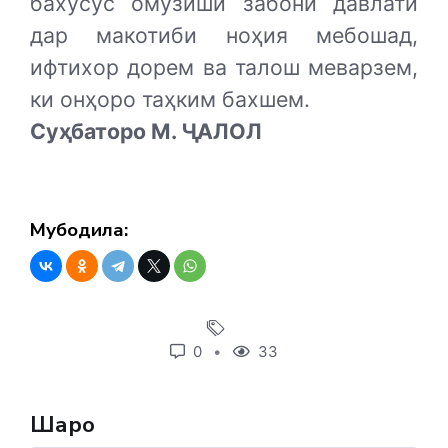
бахусус омӯзиши забони давлатӣ
дар макотиби ноҳия мебошад,
ифтихор дорем ва талош меварзем,
ки онҳоро таҳким бахшем.
Суҳбаторо М. ҶАЛОЛ
Мубодила:
0
33
Шарҳҳо