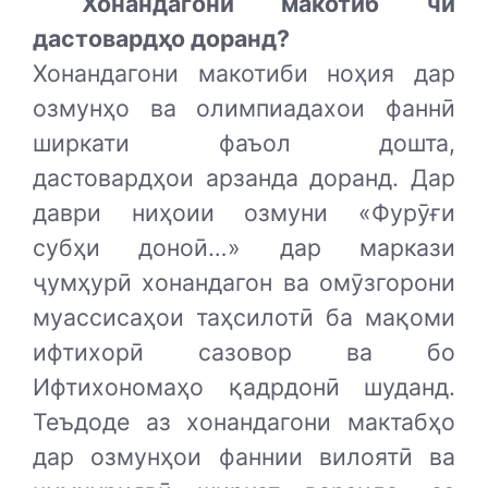
Хонандагони макотиб чӣ
дастовардҳо доранд?
Хонандагони макотиби ноҳия дар
озмунҳо ва олимпиадахои фаннӣ
ширкати фаъол дошта,
дастовардҳои арзанда доранд. Дар
даври ниҳоии озмуни «Фурӯғи
субҳи доноӣ…» дар маркази
ҷумҳурӣ хонандагон ва омӯзгорони
муассисаҳои таҳсилотӣ ба мақоми
ифтихорӣ сазовор ва бо
Ифтихономаҳо қадрдонӣ шуданд.
Теъдоде аз хонандагони мактабҳо
дар озмунҳои фаннии вилоятӣ ва