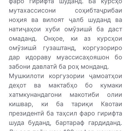
фаро гирифта шуданд. Ба курсҳо
мутахассисони соҳибтаҷрибаи
ноҳия ва вилоят ҷалб шуданд ва
натиҷаҳои хуби омӯзишӣ ба даст
омаданд. Онҳое, ки аз курсҳои
омӯзишӣ гузаштанд, коргузориро
дар идораву муассисаҳояшон бо
забони давлатӣ ба роҳ монданд.
Мушкилоти коргузории ҷамоатҳои
деҳот ва мактабҳо бо кумаки
хатмкунандагони макотиби олии
кишвар, ки ба тариқи Квотаи
президентӣ ба таҳсил фаро гирифта
шуда буданд, бартараф гардиданд.