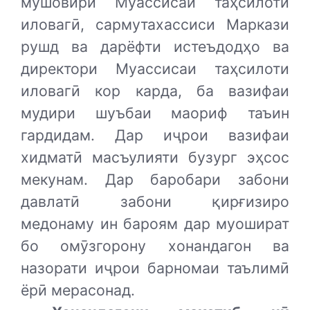
мушовири Муассисаи таҳсилоти
иловагӣ, сармутахассиси Маркази
рушд ва дарёфти истеъдодҳо ва
директори Муассисаи таҳсилоти
иловагӣ кор карда, ба вазифаи
мудири шуъбаи маориф таъин
гардидам. Дар иҷрои вазифаи
хидматӣ масъулияти бузург эҳсос
мекунам. Дар баробари забони
давлатӣ забони қирғизиро
медонаму ин бароям дар муошират
бо омӯзгорону хонандагон ва
назорати иҷрои барномаи таълимӣ
ёрӣ мерасонад.