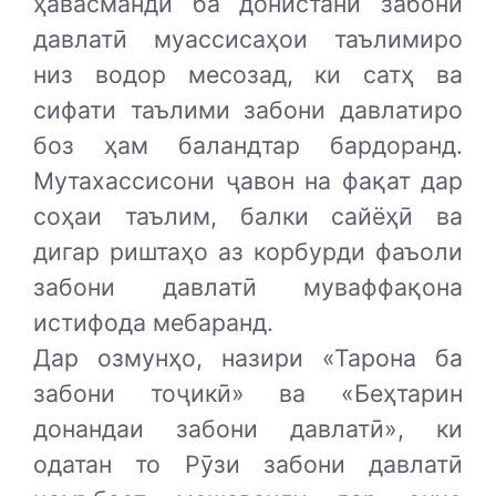
ҳавасмандӣ ба донистани забони
давлатӣ муассисаҳои таълимиро
низ водор месозад, ки сатҳ ва
сифати таълими забони давлатиро
боз ҳам баландтар бардоранд.
Мутахассисони ҷавон на фақат дар
соҳаи таълим, балки сайёҳӣ ва
дигар риштаҳо аз корбурди фаъоли
забони давлатӣ муваффақона
истифода мебаранд.
Дар озмунҳо, назири «Тарона ба
забони тоҷикӣ» ва «Беҳтарин
донандаи забони давлатӣ», ки
одатан то Рӯзи забони давлатӣ