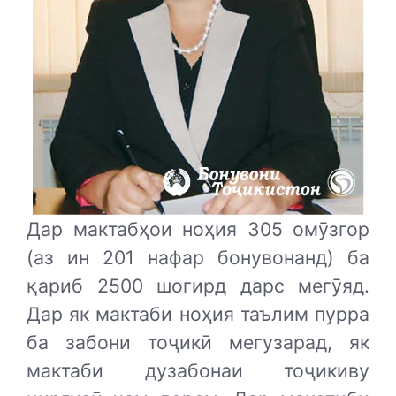
Дар мактабҳои ноҳия 305 омӯзгор
(аз ин 201 нафар бонувонанд) ба
қариб 2500 шогирд дарс мегӯяд.
Дар як мактаби ноҳия таълим пурра
ба забони тоҷикӣ мегузарад, як
мактаби дузабонаи тоҷикиву