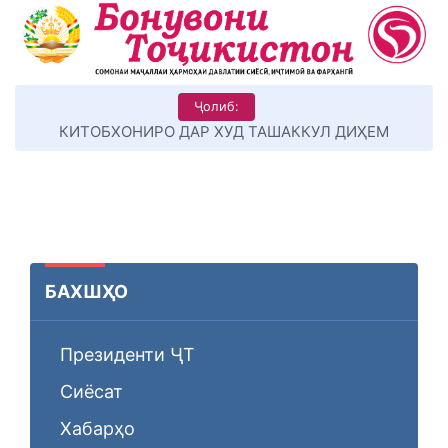
Ҷолиб:
КИТОБХОНИРО ДАР ХУД ТАШАККУЛ ДИҲЕМ
БАХШҲО
Президенти ҶТ
Сиёсат
Хабарҳо