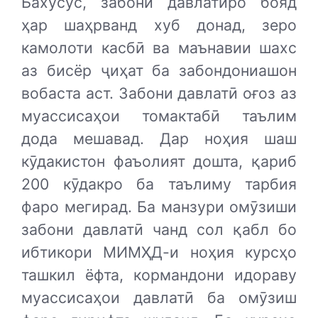
Бахусус, забони давлатиро бояд
ҳар шаҳрванд хуб донад, зеро
камолоти касбӣ ва маънавии шахс
аз бисёр ҷиҳат ба забондониашон
вобаста аст. Забони давлатӣ оғоз аз
муассисаҳои томактабӣ таълим
дода мешавад. Дар ноҳия шаш
кӯдакистон фаъолият дошта, қариб
200 кӯдакро ба таълиму тарбия
фаро мегирад. Ба манзури омӯзиши
забони давлатӣ чанд сол қабл бо
ибтикори МИМҲД-и ноҳия курсҳо
ташкил ёфта, кормандони идораву
муассисаҳои давлатӣ ба омӯзиш