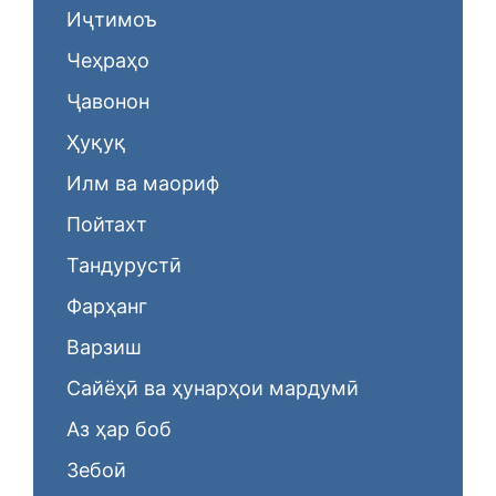
Иҷтимоъ
Чеҳраҳо
Ҷавонон
Ҳуқуқ
Илм ва маориф
Пойтахт
Тандурустӣ
Фарҳанг
Варзиш
Сайёҳӣ ва ҳунарҳои мардумӣ
Аз ҳар боб
Зебоӣ