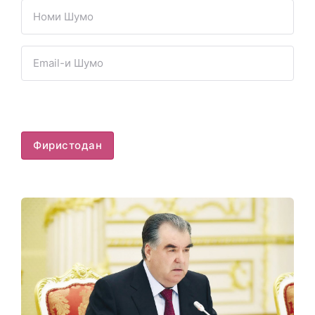
Фиристодан