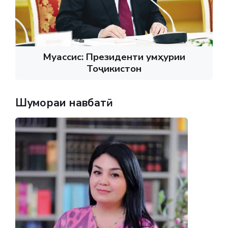
Муассис: Президенти Ҷумҳурии
Тоҷикистон
Шумораи навбатӣ