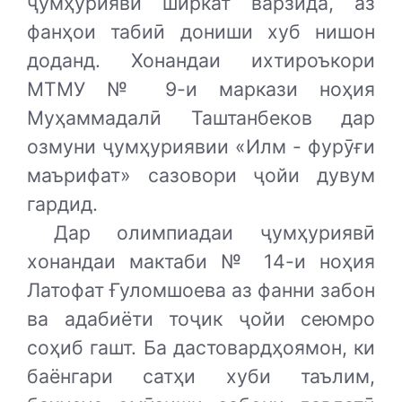
ҷумҳуриявӣ ширкат варзида, аз
фанҳои табиӣ дониши хуб нишон
доданд. Хонандаи ихтироъкори
МТМУ № 9-и маркази ноҳия
Муҳаммадалӣ Таштанбеков дар
озмуни ҷумҳуриявии «Илм - фурӯғи
маърифат» сазовори ҷойи дувум
гардид.
Дар олимпиадаи ҷумҳуриявӣ
хонандаи мактаби № 14-и ноҳия
Латофат Ғуломшоева аз фанни забон
ва адабиёти тоҷик ҷойи сеюмро
соҳиб гашт. Ба дастовардҳоямон, ки
баёнгари сатҳи хуби таълим,