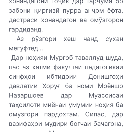
хонандагони тоҷик дар тарҷума бо
забони қирғизӣ пурра анҷом ёфта,
дастраси хонандагон ва омӯзгорон
гардиданд.
Аз рӯзгори хеш чанд сухан
мегуфтед…
Дар ноҳияи Мурғоб таваллуд шуда,
пас аз хатми факултаи педагогикаи
синфҳои ибтидоии Донишгоҳи
давлатии Хоруғ ба номи Моёншо
Назаршоев дар Муассисаи
таҳсилоти миёнаи умумии ноҳия ба
омӯзгорӣ пардохтам. Сипас, дар
вазифаҳои мудири боғчаи бачагона,