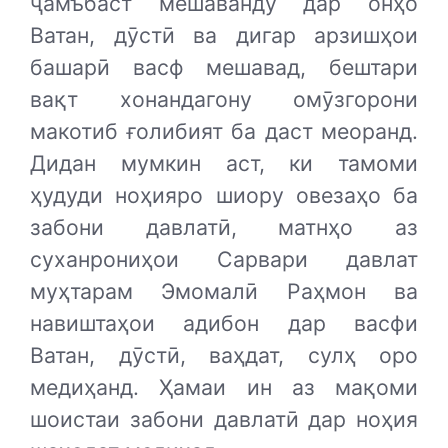
ҷамъбаст мешаванду дар онҳо
Ватан, дӯстӣ ва дигар арзишҳои
башарӣ васф мешавад, бештари
вақт хонандагону омӯзгорони
макотиб ғолибият ба даст меоранд.
Дидан мумкин аст, ки тамоми
ҳудуди ноҳияро шиору овезаҳо ба
забони давлатӣ, матнҳо аз
суханрониҳои Сарвари давлат
муҳтарам Эмомалӣ Раҳмон ва
навиштаҳои адибон дар васфи
Ватан, дӯстӣ, ваҳдат, сулҳ оро
медиҳанд. Ҳамаи ин аз мақоми
шоистаи забони давлатӣ дар ноҳия