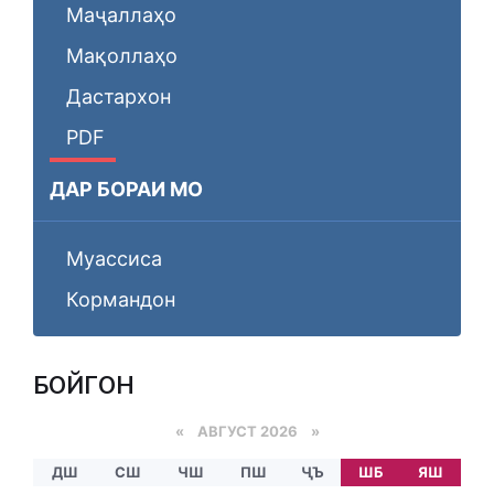
Маҷаллаҳо
Мақоллаҳо
Дастархон
PDF
ДАР БОРАИ МО
Муассиса
Кормандон
БОЙГОНӢ
«
АВГУСТ 2026 »
ДШ
СШ
ЧШ
ПШ
ҶЪ
ШБ
ЯШ