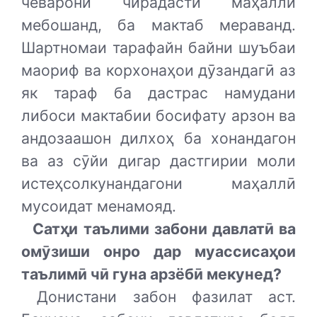
чеварони чирадасти маҳаллӣ
мебошанд, ба мактаб мераванд.
Шартномаи тарафайн байни шуъбаи
маориф ва корхонаҳои дӯзандагӣ аз
як тараф ба дастрас намудани
либоси мактабии босифату арзон ва
андозаашон дилхоҳ ба хонандагон
ва аз сӯйи дигар дастгирии моли
истеҳсолкунандагони маҳаллӣ
мусоидат менамояд.
Сатҳи таълими забони давлатӣ ва
омӯзиши онро дар муассисаҳои
таълимӣ чӣ гуна арзёбӣ мекунед?
Донистани забон фазилат аст.