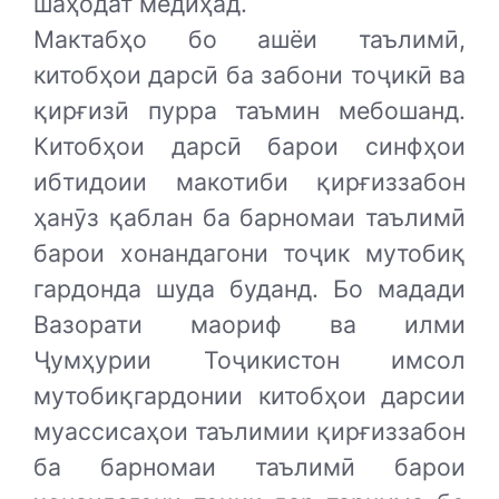
шаҳодат медиҳад.
Мактабҳо бо ашёи таълимӣ,
китобҳои дарсӣ ба забони тоҷикӣ ва
қирғизӣ пурра таъмин мебошанд.
Китобҳои дарсӣ барои синфҳои
ибтидоии макотиби қирғиззабон
ҳанӯз қаблан ба барномаи таълимӣ
барои хонандагони тоҷик мутобиқ
гардонда шуда буданд. Бо мадади
Вазорати маориф ва илми
Ҷумҳурии Тоҷикистон имсол
мутобиқгардонии китобҳои дарсии
муассисаҳои таълимии қирғиззабон
ба барномаи таълимӣ барои