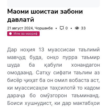
Мақоми шоистаи забони
давлатӣ
21 август 2024, Чоршанбе
0
33
Илм ва маориф
Дар ноҳия 13 муассисаи таълимӣ
мавҷуд буда, онҳо пурра таъмир
шуда ба қабули хонандагон
омодаанд. Сатҳу сифати таълим аз
бисёр ҷиҳат ба он омил вобаста аст,
ки муассисаҳои таҳсилотӣ то кадом
дараҷа бо омӯзгорон таъминанд.
Боиси хушнудист, ки дар мактабҳои