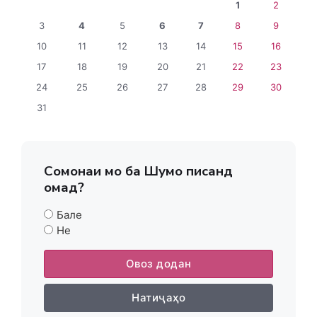
1
2
3
4
5
6
7
8
9
10
11
12
13
14
15
16
17
18
19
20
21
22
23
24
25
26
27
28
29
30
31
Сомонаи мо ба Шумо писанд
омад?
Бале
Не
Овоз додан
Натиҷаҳо