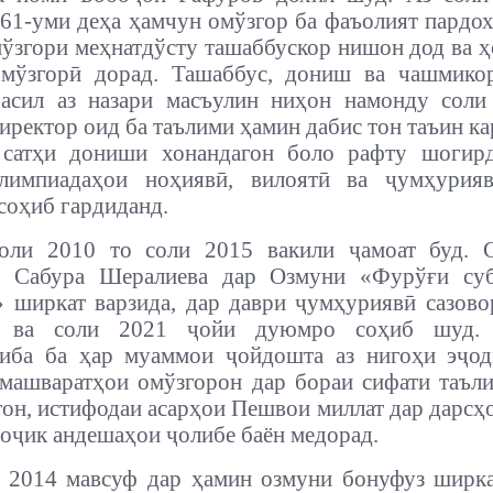
уми деҳа ҳамчун омўзгор ба фаъолият пардох
ўзгори меҳнатдўсту ташаббускор нишон дод ва ҳ
омўзгорӣ дорад. Ташаббус, дониш ва чашмико
 асил аз назари масъулин ниҳон намонду соли
иректор оид ба таълими ҳамин дабис­ тон таъин ка
 сатҳи дониши хонандагон боло рафту шогир
лимпиадаҳои ноҳиявӣ, вилоятӣ ва ҷумҳурия
соҳиб гардиданд.
оли 2010 то соли 2015 вакили ҷамоат буд. 
 Сабура Шералиева дар Озмуни «Фурўғи су
» ширкат варзида, дар даври ҷумҳуриявӣ сазов
ӣ ва соли 2021 ҷойи дуюмро соҳиб шуд. 
риба ба ҳар муаммои ҷойдошта аз нигоҳи эҷод
 машваратҳои омўзгорон дар бораи сифати таъл
тон, истифодаи асарҳои Пешвои миллат дар дарсҳо
тоҷик андешаҳои ҷолибе баён медорад.
 2014 мавсуф дар ҳамин озмуни бонуфуз ширка