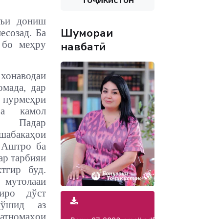
мъи дониш
Шумораи
есозад. Ба
 бо меҳру
навбатӣ
онаводаи
омада, дар
рмеҳри
ба камол
. Падар
абакаҳои
 Аштро ба
ар тарбияи
тгир буд.
утолааи
еиро дўст
кўшид аз
атномаҳои