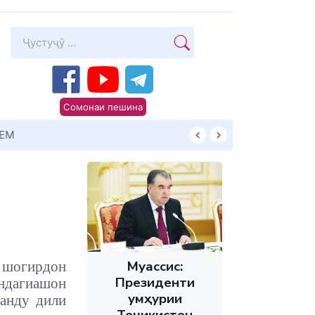
Сомонаи пешина
Суханони Пешво
Муассис:
 шогирдон
Президенти
индагиашон
Ҷумҳурии
ланду дили
Тоҷикистон