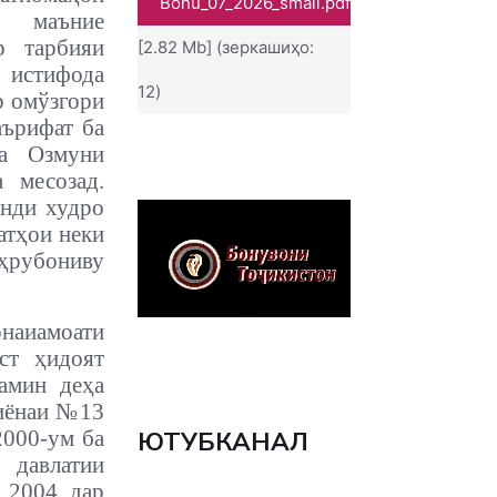
Bonu_07_2026_small.pdf
 маъние
р тарбияи
[2.82 Mb] (зеркашиҳо:
истифода
12)
р омўзгори
аърифат ба
ба Озмуни
 месозад.
анди худро
атҳои неки
рубониву
аиамоати
ст ҳидоят
амин деҳа
миёнаи №13
ЮТУБКАНАЛ
2000-ум ба
 давлатии
 2004 дар