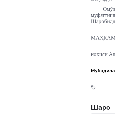
Омўз
муфатти
Шаробидди
МАҲКАМ
ноҳияи А
Мубодила
Шарҳҳо