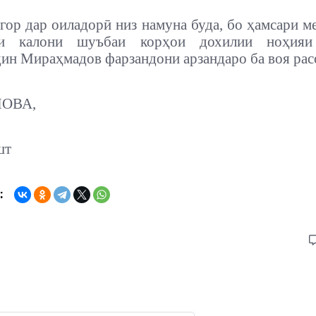
гор дар оиладорӣ низ намуна буда, бо ҳамсари 
ши калони шуъбаи корҳои дохилии ноҳияи
н Мираҳмадов фарзандони арзандаро ба воя рас
ОВА,
шт
: