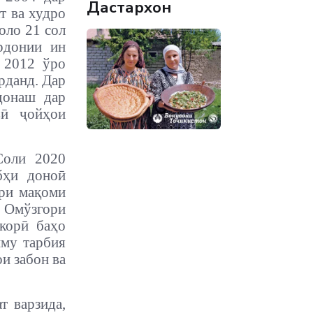
Дастархон
т ва худро
оло 21 сол
рдонии ин
 2012 ўро
рданд. Дар
донаш дар
вӣ ҷойҳои
Соли 2020
бҳи доноӣ
ори мақоми
Омўзгори
корӣ баҳо
иму тарбия
и забон ва
т варзида,