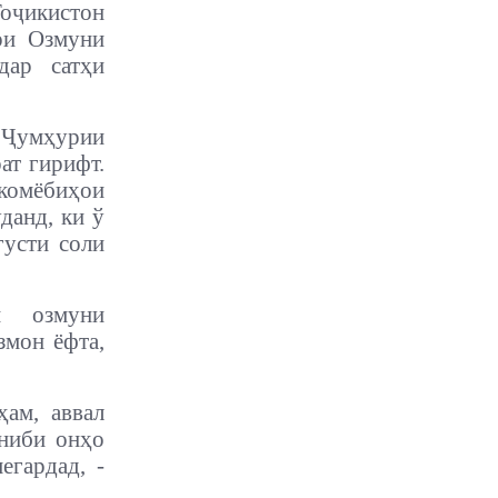
оҷикистон
ри Озмуни
дар сатҳи
и Ҷумҳурии
ат гирифт.
комёбиҳои
данд, ки ў
густи соли
и озмуни
змон ёфта,
ам, аввал
ониби онҳо
егардад, -