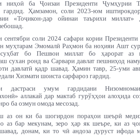
и ниҳоӣ ба Ҷоизаи Президенти Ҷумҳурии Т
 гардид. Ҳамзамон, соли 2023-юм иштирокдо
вии «Тоҷикон
-
дар ойинаи таърихи миллат» 
мебошад.
и сентябри соли 2024 сафари кории Президент
н муҳтарам Эмомалӣ Раҳмон ба ноҳияи Ашт сур
суҳбат бо Пешвои миллат бо ҳарорат аз 
ш сухан ронд ва Сарвари давлат пешниҳод наму
ти давлатӣ қадр шавад. Ҳамин тавр, 25-уми ав
едали Хизмати шоиста сарфароз гардид.
ди дастраси умум гардидани Низомнома
онӣ» аллакай дар мактаб гурўҳҳои алоҳида со
нро ба озмун омода месозад.
ш аз он ки ба шогирдон пораҳои шеърӣ медиҳ
о аз бар мекунам, зеро ҳар як шеъре, ки аз ҷ
шавад, донам, ки то чӣ андоза дуруст ифода м