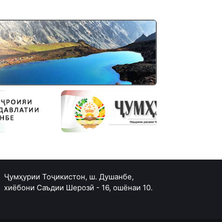
Ҷумҳурии Тоҷикистон, ш. Душанбе,
хиёбони Саъдии Шерозӣ - 16, ошёнаи 10.