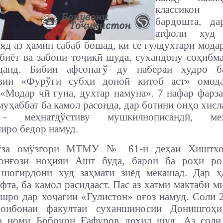
классикон
бардошта, да
атфоли худ 
яд аз ҳамин сабаб бошад, ки се гулдухтари мода
биёт ва забони тоҷикӣ шуда, сухандону соҳибм
данд. Бибии афсонагў ду набераи худро 
вии «Фурўғи субҳи доноӣ китоб аст» омода
«Модар чӣ гуна, духтар намуна». 7 нафар фарз
муҳаббат ба камол расонда, дар ботини онҳо хисл
- меҳнатдўстиву мушкилнописандӣ, меҳ
иро бедор намуд.
ўза омўзгори МТМУ № 61-и деҳаи Хиштхон
онғози ноҳияи Ашт буда, барои ба роҳи ро
 шогирдони худ заҳмати зиёд мекашад. Дар ҳ
ёфта, ба камол расидааст. Пас аз хатми мактаби 
шро дар хоҷагии «Гулистон» оғоз намуд. Соли 
оибонаи факултаи суханшиносии Донишгоҳи
а номи Бобоҷон Ғафуров дохил шуд. Аз соли