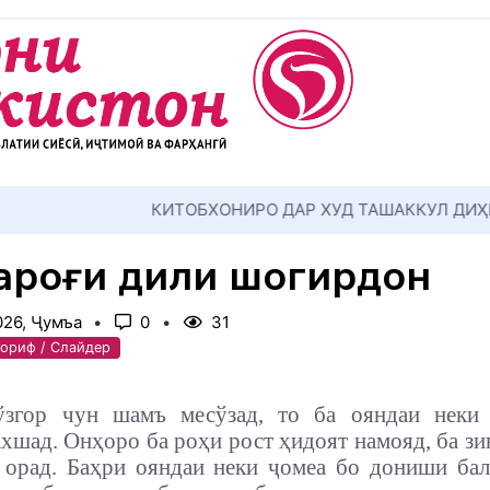
АККУЛ ДИҲЕМ
ароғи дили шогирдон
026, Ҷумъа
0
31
ориф / Слайдер
згор чун шамъ месўзад, то ба ояндаи неки
хшад. Онҳоро ба роҳи рост ҳидоят намояд, ба з
 орад. Баҳри ояндаи неки ҷомеа бо дониши ба