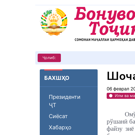
КИТОБХОНИРО ДАР ХУД ТАШ
Ҷолиб:
Шоҳч
БАХШҲО
06 феврал 2
Илм ва ма
Президенти
ҶТ
Омў
Сиёсат
рўшанӣ ба
Хабарҳо
файзу зиё