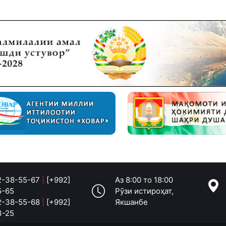
 2-38-55-67
|
[+992]
Аз 8:00 то 18:00
5-65
Рӯзи истироҳат,
 2-38-55-68
|
[+992]
Якшанбе
3-25