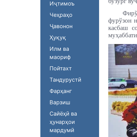
бузург ву
Иҷтимоъ
Фирў
Чеҳраҳо
фурўзон н
Ҷавонон
касбаш с
муҳаббати
Ҳуқуқ
Илм ва
маориф
Пойтахт
Тандурустӣ
Фарҳанг
Варзиш
Сайёҳӣ ва
ҳунарҳои
мардумӣ