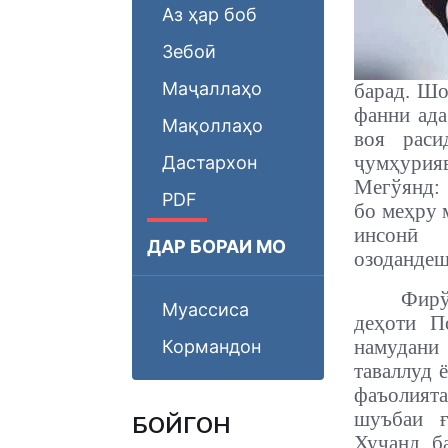
Аз ҳар боб
Зебоӣ
Маҷаллаҳо
барад. Шо
фанни ада
Мақоллаҳо
воя раси
ҷумҳурия
Дастархон
Мегўянд: 
PDF
бо меҳру 
инсонӣ 
ДАР БОРАИ МО
озодандеш
Фир
Муассиса
деҳоти П
намудани
Кормандон
таваллуд 
фаъолията
шуъбаи ғ
БОЙГОНӢ
Хуҷанд б