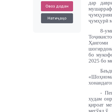
дар давр
Овоз додан
мушарраф
ҷумҳурия
Натиҷаҳо
ҷумҳурӣ 
8-ум
Тоҷикисто
Ҳангоми 
шогирдона
бо мукофо
2025 бо м
Баъ
«Шоҳномах
хонандаго
- Пе
худам онр
қироат ме
мегўяд ў.