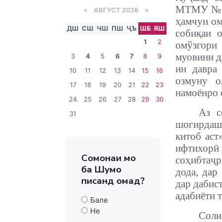
МТМУ №61-
«
АВГУСТ 2026 »
ҳамчун ом
ДШ
СШ
ЧШ
ПШ
ҶЪ
ШБ
ЯШ
собиқаи 
1
2
омўзгори
муовини д
3
4
5
6
7
8
9
ин давра
10
11
12
13
14
15
16
озмуну о
17
18
19
20
21
22
23
намоёнро 
24
25
26
27
28
29
30
Аз с
31
шогирдаш
китоб аст
ифтихор
Сомонаи мо
соҳибтаҷ
ба Шумо
дода, дар
писанд омад?
дар дабис
адабиёти 
Бале
Не
Соли