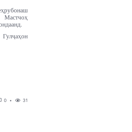
меҳрубонаш
 Мастчоҳ
ондаанд.
Гулҷаҳон
0
31