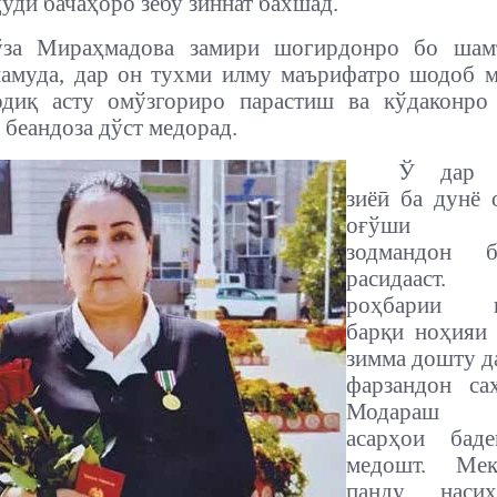
ҷуди бачаҳоро зебу зиннат бахшад.
за Мираҳмадова замири шогирдонро бо ша
амуда, дар он тухми илму маърифатро шодоб м
одиқ асту омўзгориро парастиш ва кўдаконро
 беандоза дўст медорад.
Ў дар х
зиёӣ ба дунё 
оғўши пу
зодмандон 
расидааст
роҳбарии ш
барқи ноҳияи
зимма дошту д
фарзандон сах
Модараш м
асарҳои бад
медошт. Ме
панду насиҳ