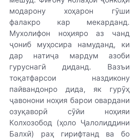
модарону хоҳарон гӯши
фалакро кар мекарданд.
Мухолифон ноҳияро аз чанд
ҷониб муҳосира намуданд, ки
дар натиҷа мардум азоби
гуруснагӣ диданд. Вазъи
тоқатфарсои наздикону
пайвандонро дида, як гурӯҳ
ҷавонони ноҳия барои овардани
озуқаворӣ сӯйи ноҳияи
Колхозобод (ҳоло Ҷалолиддини
Балхӣ) раҳ гирифтанд ва бо