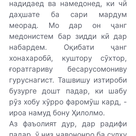
надидаед ва намедонед, ки чӣ
даҳшате ба сари мардум
меорад. Мо дар он ҷанг
медонистем бар зидди кӣ дар
набардем. Оқибати ҷанг
хонахаробӣ, куштору сӯхтор,
ғоратгариву бесарусомониву
гуруснагист. Ташвишу изтироби
бузурге дошт падар, ки шабу
рӯз хобу хӯрро фаромӯш кард, -
ироа намуд бону Ҳилолмо.
Аз фаъолият дур, дар радифи
падар, ӯ низ ҷавононро ба сулҳу