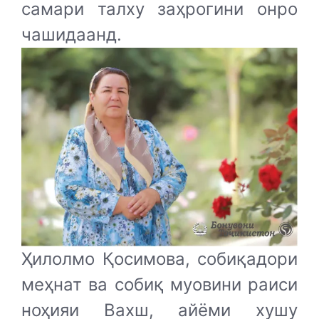
самари талху заҳрогини онро
чашидаанд.
Ҳилолмо Қосимова, собиқадори
меҳнат ва собиқ муовини раиси
ноҳияи Вахш, айёми хушу