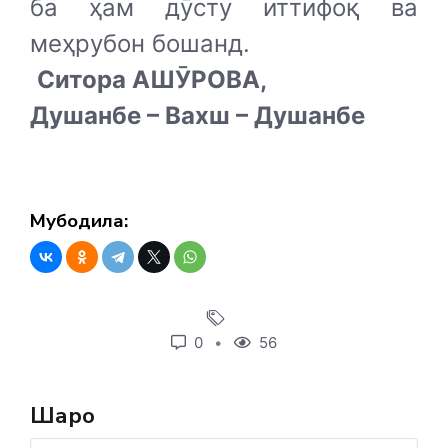
ба ҳам дӯсту иттифоқ ва
меҳрубон бошанд.
Ситора АШӮРОВА,
Душанбе – Вахш – Душанбе
Мубодила:
0
56
Шарҳҳо