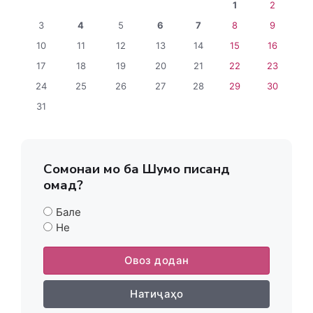
1
2
3
4
5
6
7
8
9
10
11
12
13
14
15
16
17
18
19
20
21
22
23
24
25
26
27
28
29
30
31
Сомонаи мо ба Шумо писанд
омад?
Бале
Не
Овоз додан
Натиҷаҳо