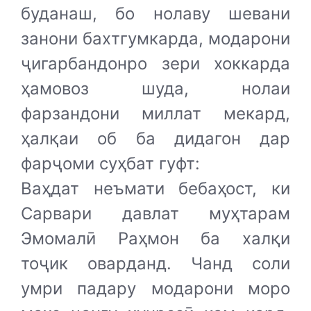
буданаш, бо нолаву шевани
занони бахтгумкарда, модарони
ҷигарбандонро зери хоккарда
ҳамовоз шуда, нолаи
фарзандони миллат мекард,
ҳалқаи об ба дидагон дар
фарҷоми суҳбат гуфт:
Ваҳдат неъмати бебаҳост, ки
Сарвари давлат муҳтарам
Эмомалӣ Раҳмон ба халқи
тоҷик оварданд. Чанд соли
умри падару модарони моро