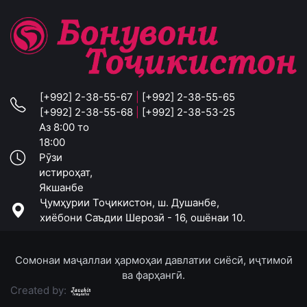
[+992] 2-38-55-67
|
[+992] 2-38-55-65
[+992] 2-38-55-68
|
[+992] 2-38-53-25
Аз 8:00 то
18:00
Рӯзи
истироҳат,
Якшанбе
Ҷумҳурии Тоҷикистон, ш. Душанбе,
хиёбони Саъдии Шерозӣ - 16, ошёнаи 10.
Сомонаи маҷаллаи ҳармоҳаи давлатии сиёсӣ, иҷтимоӣ
ва фарҳангӣ.
Created by: