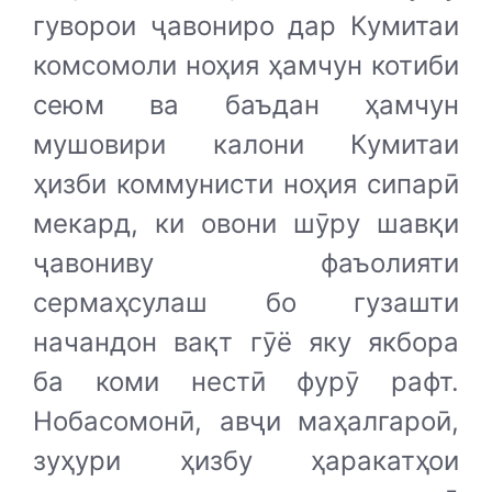
гуворои ҷавониро дар Кумитаи
комсомоли ноҳия ҳамчун котиби
сеюм ва баъдан ҳамчун
мушовири калони Кумитаи
ҳизби коммунисти ноҳия сипарӣ
мекард, ки овони шӯру шавқи
ҷавониву фаъолияти
сермаҳсулаш бо гузашти
начандон вақт гӯё яку якбора
ба коми нестӣ фурӯ рафт.
Нобасомонӣ, авҷи маҳалгароӣ,
зуҳури ҳизбу ҳаракатҳои