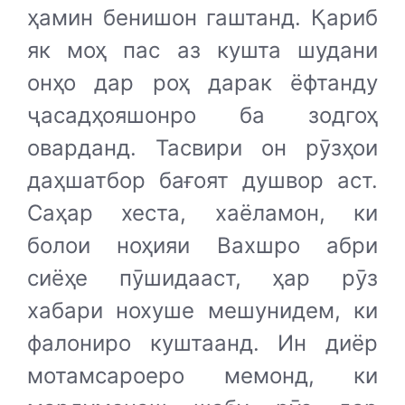
ҳамин бенишон гаштанд. Қариб
як моҳ пас аз кушта шудани
онҳо дар роҳ дарак ёфтанду
ҷасадҳояшонро ба зодгоҳ
оварданд. Тасвири он рӯзҳои
даҳшатбор бағоят душвор аст.
Саҳар хеста, хаёламон, ки
болои ноҳияи Вахшро абри
сиёҳе пӯшидааст, ҳар рӯз
хабари нохуше мешунидем, ки
фалониро куштаанд. Ин диёр
мотамсароеро мемонд, ки