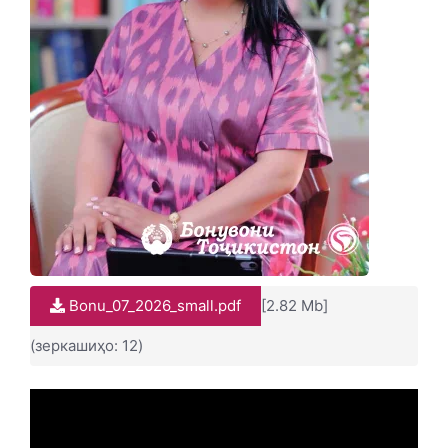
Bonu_07_2026_small.pdf
[2.82 Mb]
(зеркашиҳо: 12)