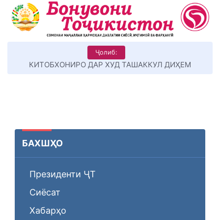
Ҷолиб:
КИТОБХОНИРО ДАР ХУД ТАШАККУЛ ДИҲЕМ
БАХШҲО
Президенти ҶТ
Сиёсат
Хабарҳо