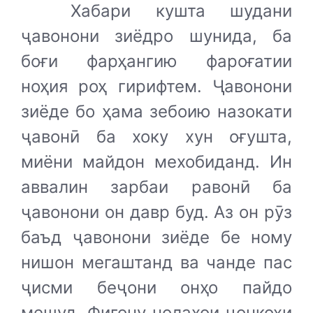
Хабари кушта шудани
ҷавонони зиёдро шунида, ба
боғи фарҳангию фароғатии
ноҳия роҳ гирифтем. Ҷавонони
зиёде бо ҳама зебоию назокати
ҷавонӣ ба хоку хун оғушта,
миёни майдон мехобиданд. Ин
аввалин зарбаи равонӣ ба
ҷавонони он давр буд. Аз он рӯз
баъд ҷавонони зиёде бе ному
нишон мегаштанд ва чанде пас
ҷисми беҷони онҳо пайдо
мешуд. Фиғону нолаҳои ҷонкоҳи