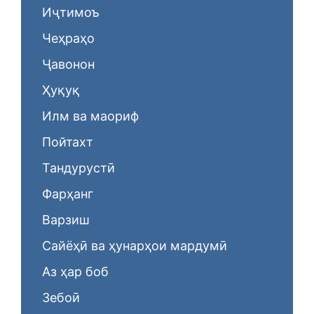
Иҷтимоъ
Чеҳраҳо
Ҷавонон
Ҳуқуқ
Илм ва маориф
Пойтахт
Тандурустӣ
Фарҳанг
Варзиш
Сайёҳӣ ва ҳунарҳои мардумӣ
Аз ҳар боб
Зебоӣ