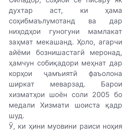
духтар аст, ки ҳама
соҳибмаълумотанд ва дар
ниҳодҳои гуногуни мамлакат
заҳмат мекашанд. Ҳоло, агарчи
айёми бознишастагӣ меронад,
ҳамчун собиқадори меҳнат дар
корҳои ҷамъиятӣ фаъолона
ширкат меварзад. Барои
хизматҳои шоён соли 2005 бо
медали Хизмати шоиста қадр
шуд.
Ӯ, ки ҳини муовини раиси ноҳия