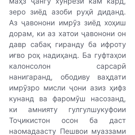
маҳз ҷангу хунрезӣ кам кард,
зеро зиёд азоби руҳӣ диданд.
Аз ҷавонони имрӯз зиёд хоҳиш
дорам, ки аз хатои ҷавонони он
давр сабақ гиранду ба ифроту
иғво роҳ надиҳанд. Ба гуфтаҳои
калонсолон сарсарӣ
нанигаранд, ободиву ваҳдати
имрӯзро мисли ҷони азиз ҳифз
кунанд ва фаромӯш насозанд,
ки амнияту гулгулшукуфоии
Тоҷикистон осон ба даст
наомадаасту Пешвои муаззами