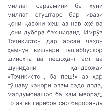
миллат сарзамини ба хуни
миллат оғуштаро бар ивази
ҷони ҷавони хеш аз нав эҳё ва
ҷони дубора бахшиданд. Имрӯз
Тоҷикистон дар арсаи ҷаҳон
ҳамчун кишвари ташаббускор
шинохта ва пешоҳанг аст ва
шунидани қандвожаи
«Тоҷикистон, ба пеш!» аз ҳар
гӯшаву канори олам садо дода,
мардумонашро ба ҳам меорад,
то аз як гиребон сар бароранду