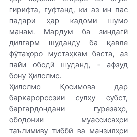
гирифта, гуфтанд, ки аз ин пас
падари ҳар кадоми шумо
манам. Мардум ба зиндагӣ
дилгарм шуданду ба қавле
фӯтаҳоро мустаҳкам баста, аз
пайи ободӣ шуданд, - афзуд
бону Ҳилолмо.
Ҳилолмо Қосимова дар
барқарорсозии сулҳу субот,
баргардондани гурезаҳо,
ободонии муассисаҳои
таълимиву тиббӣ ва манзилҳои