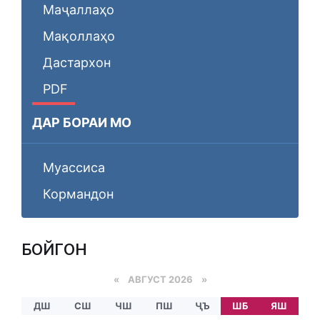
Маҷаллаҳо
Мақоллаҳо
Дастархон
PDF
ДАР БОРАИ МО
Муассиса
Кормандон
БОЙГОНӢ
«
АВГУСТ 2026 »
ДШ
СШ
ЧШ
ПШ
ҶЪ
ШБ
ЯШ