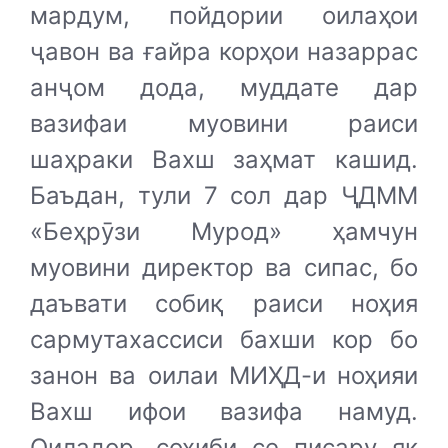
мардум, пойдории оилаҳои
ҷавон ва ғайра корҳои назаррас
анҷом дода, муддате дар
вазифаи муовини раиси
шаҳраки Вахш заҳмат кашид.
Баъдан, тули 7 сол дар ҶДММ
«Беҳрӯзи Мурод» ҳамчун
муовини директор ва сипас, бо
даъвати собиқ раиси ноҳия
сармутахассиси бахши кор бо
занон ва оилаи МИҲД-и ноҳияи
Вахш ифои вазифа намуд.
Оиладор, соҳиби се писару як