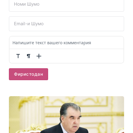
Фиристодан