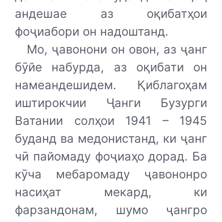
андешае аз оқибатҳои
фоҷиабори он надоштанд.
Мо, ҷавонони он овон, аз ҷанг
бӯйе набурда, аз оқибати он
намеандешидем. Қиблагоҳам
иштирокчии Ҷанги Бузурги
Ватании солҳои 1941 – 1945
буданд ва медонистанд, ки ҷанг
чӣ пайомаду фоҷиаҳо дорад. Ба
кӯча мебаромаду ҷавононро
насиҳат мекард, ки
фарзандонам, шумо ҷангро