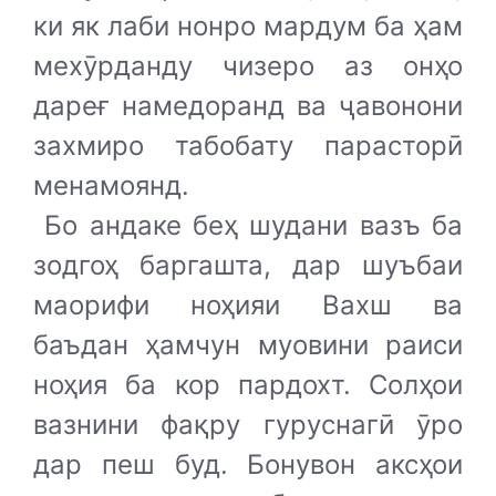
ки як лаби нонро мардум ба ҳам
мехӯрданду чизеро аз онҳо
дареғ намедоранд ва ҷавонони
захмиро табобату парасторӣ
менамоянд.
Бо андаке беҳ шудани вазъ ба
зодгоҳ баргашта, дар шуъбаи
маорифи ноҳияи Вахш ва
баъдан ҳамчун муовини раиси
ноҳия ба кор пардохт. Солҳои
вазнини фақру гуруснагӣ ӯро
дар пеш буд. Бонувон аксҳои