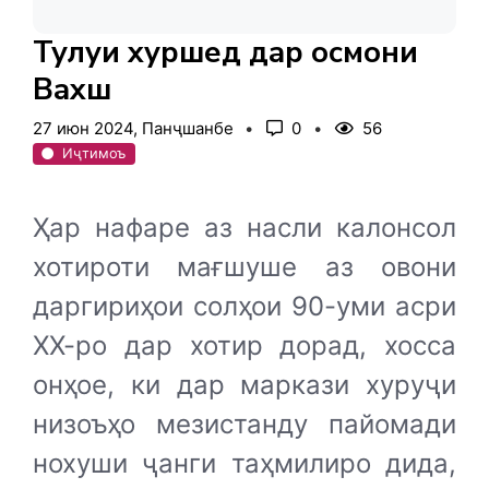
Тулуи хуршед дар осмони
Вахш
27 июн 2024, Панҷшанбе
0
56
Иҷтимоъ
Ҳар нафаре аз насли калонсол
хотироти мағшуше аз овони
даргириҳои солҳои 90-уми асри
ХХ-ро дар хотир дорад, хосса
онҳое, ки дар маркази хуруҷи
низоъҳо мезистанду пайомади
нохуши ҷанги таҳмилиро дида,