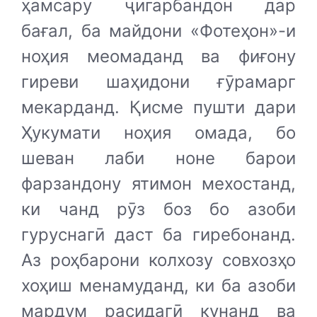
ҳамсару ҷигарбандон дар
бағал, ба майдони «Фотеҳон»-и
ноҳия меомаданд ва фиғону
гиреви шаҳидони ғӯрамарг
мекарданд. Қисме пушти дари
Ҳукумати ноҳия омада, бо
шеван лаби ноне барои
фарзандону ятимон мехостанд,
ки чанд рӯз боз бо азоби
гуруснагӣ даст ба гиребонанд.
Аз роҳбарони колхозу совхозҳо
хоҳиш менамуданд, ки ба азоби
мардум расидагӣ кунанд ва