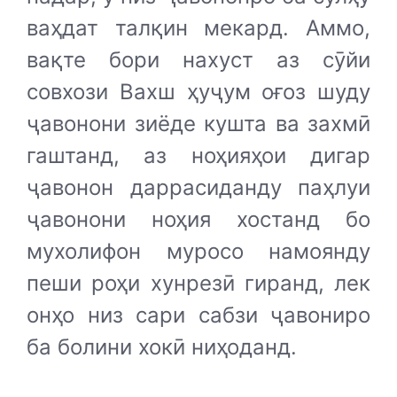
ваҳдат талқин мекард. Аммо,
вақте бори нахуст аз сӯйи
совхози Вахш ҳуҷум оғоз шуду
ҷавонони зиёде кушта ва захмӣ
гаштанд, аз ноҳияҳои дигар
ҷавонон даррасиданду паҳлуи
ҷавонони ноҳия хостанд бо
мухолифон муросо намоянду
пеши роҳи хунрезӣ гиранд, лек
онҳо низ сари сабзи ҷавониро
ба болини хокӣ ниҳоданд.