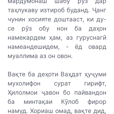
мардумонаш шабу рӯз дар
таҳлукаву изтироб буданд. Ҷанг
чунин хосияте доштааст, ки ду-
се рӯз обу нон ба даҳон
намекардем ҳам, аз гуруснагӣ
намеандешидем, - ёд овард
муаллима аз он овон.
Вақте ба деҳоти Ваҳдат ҳуҷуми
мухолифон сурат гирифт,
Ҳилолмои ҷавон бо пайвандон
ба минтақаи Кӯлоб фирор
намуд. Хориаш омад, вақте дид,