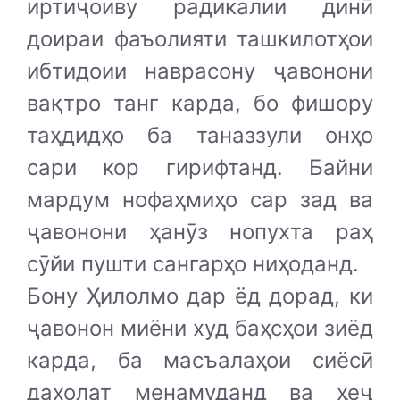
иртиҷоиву радикалии динӣ
доираи фаъолияти ташкилотҳои
ибтидоии наврасону ҷавонони
вақтро танг карда, бо фишору
таҳдидҳо ба таназзули онҳо
сари кор гирифтанд. Байни
мардум нофаҳмиҳо сар зад ва
ҷавонони ҳанӯз нопухта раҳ
сӯйи пушти сангарҳо ниҳоданд.
Бону Ҳилолмо дар ёд дорад, ки
ҷавонон миёни худ баҳсҳои зиёд
карда, ба масъалаҳои сиёсӣ
дахолат менамуданд ва ҳеҷ