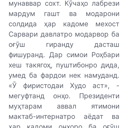
мунаввар сохт. Кӯчаҳо лабрези
мардум гашт ва модарони
солдида ҳар кадоме мехост
Сарвари давлатро модарвор ба
оғӯш гиранду дасташ
фишуранд. Дар симои Роҳбари
хеш такягоҳ, пуштибонро дида,
умед ба фардои нек намуданд.
«Ӯ фиристодаи Худо аст», -
мегуфтанд онҳо. Президенти
муҳтарам аввал ятимони
мактаб-интернатро аёдат ва
ҳар кадоми онҳоро ба оғӯш