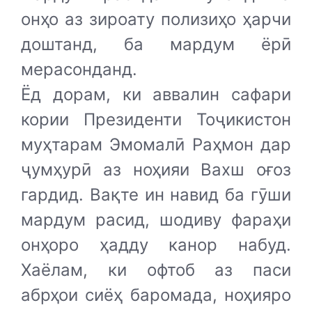
онҳо аз зироату полизиҳо ҳарчи
доштанд, ба мардум ёрӣ
мерасонданд.
Ёд дорам, ки аввалин сафари
кории Президенти Тоҷикистон
муҳтарам Эмомалӣ Раҳмон дар
ҷумҳурӣ аз ноҳияи Вахш оғоз
гардид. Вақте ин навид ба гӯши
мардум расид, шодиву фараҳи
онҳоро ҳадду канор набуд.
Хаёлам, ки офтоб аз паси
абрҳои сиёҳ баромада, ноҳияро