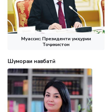
Муассис: Президенти Ҷумҳурии
Тоҷикистон
Шумораи навбатӣ