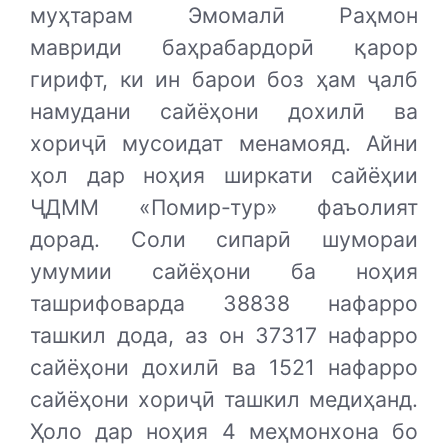
муҳтарам Эмомалӣ Раҳмон
мавриди баҳрабардорӣ қарор
гирифт, ки ин барои боз ҳам ҷалб
намудани сайёҳони дохилӣ ва
хориҷӣ мусоидат менамояд. Айни
ҳол дар ноҳия ширкати сайёҳии
ҶДММ «Помир-тур» фаъолият
дорад. Соли сипарӣ шумораи
умумии сайёҳони ба ноҳия
ташрифоварда 38838 нафарро
ташкил дода, аз он 37317 нафарро
сайёҳони дохилӣ ва 1521 нафарро
сайёҳони хориҷӣ ташкил медиҳанд.
Ҳоло дар ноҳия 4 меҳмонхона бо