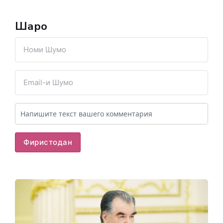
Шарҳҳо
Фиристодан