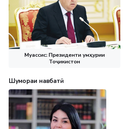
Муассис: Президенти Ҷумҳурии
Тоҷикистон
Шумораи навбатӣ