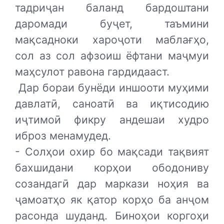
тадриҷан баланд бардоштани
даромади буҷет, таъмини
мақсадноки хароҷоти маблағҳо,
сол аз сол афзоиш ёфтани маҷмуи
маҳсулот равона гардидааст.
Дар бораи бунёди иншооти муҳими
давлатӣ, саноатӣ ва иқтисодию
иҷтимоӣ фикру андешаи худро
иброз менамудед.
- Солҳои охир бо мақсади тақвият
бахшидани корҳои ободониву
созандагӣ дар маркази ноҳия ва
ҷамоатҳо як қатор корҳо ба анҷом
расонда шуданд. Биноҳои коргоҳи