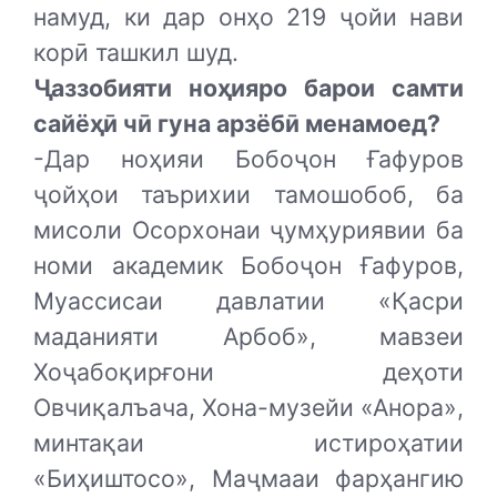
намуд, ки дар онҳо 219 ҷойи нави
корӣ ташкил шуд.
Ҷаззобияти ноҳияро барои самти
сайёҳӣ чӣ гуна арзёбӣ менамоед?
-Дар ноҳияи Бобоҷон Ғафуров
ҷойҳои таърихии тамошобоб, ба
мисоли Осорхонаи ҷумҳуриявии ба
номи академик Бобоҷон Ғафуров,
Муассисаи давлатии «Қасри
маданияти Арбоб», мавзеи
Хоҷабоқирғони деҳоти
Овчиқалъача, Хона-музейи «Анора»,
минтақаи истироҳатии
«Биҳиштосо», Маҷмааи фарҳангию