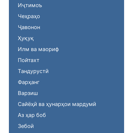
Иҷтимоъ
Чеҳраҳо
Ҷавонон
Ҳуқуқ
Илм ва маориф
Пойтахт
Тандурустӣ
Фарҳанг
Варзиш
Сайёҳӣ ва ҳунарҳои мардумӣ
Аз ҳар боб
Зебоӣ