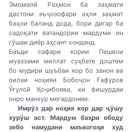
Эмомалӣ Раҳмон ба заҳмати
дастони эъҷозофари аҳли заҳмат
баҳои баланд дода, бори дигар ба
садоқати ватандории мардуми ин
гӯшаи диёр аҳсант хонданд.
Баъди сафари кории Пешвои
муаззами миллат суҳбате доштем
бо мудири шуъбаи кор бо занон ва
оилаи ноҳияи Бобоҷон Fафуров
Ӯғулой Ҳоҷибоева, ки фишурдаи
онро манзур мегардонем.
Имрӯз дар ноҳия кор дар ҷӯшу
хурӯш аст. Мардум баҳри ободу
зебо намудани маъвогоҳи худ