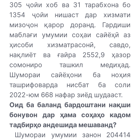
305 ҷойи хоб ва 31 тарабхона бо
1354 ҷойи нишаст дар хизмати
мизоҷон қарор доранд. Гардиши
маблағи умумии соҳаи сайёҳӣ аз
ҳисоби хизматрасонӣ, савдо,
нақлиёт ва ғайра 2552,9 ҳазор
сомониро ташкил медиҳад.
Шумораи сайёҳони ба ноҳия
ташрифоварда нисбат ба соли
2022-юм 668 нафар зиёд шудааст.
Оид ба баланд бардоштани нақши
бонувон дар ҳама соҳаҳо кадом
тадбирҳо андешида мешаванд?
Шумораи умумии занон 204414