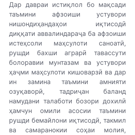
Дар давраи истиқлол бо мақсади
таъмини афзоиши устувори
нишондиҳандаҳои иқтисодӣ
диққати аввалиндараҷа ба афзоиши
истеҳсоли маҳсулоти саноатӣ,
рушди бахши аграрӣ тавассути
болоравии мунтазам ва устувори
ҳаҷми маҳсулоти кишоварзӣ ва дар
ин замина таъмини амнияти
озуқаворӣ, тадриҷан баланд
намудани талаботи бозори дохилӣ
ҳамчун омили асосии таъмини
рушди бемайлони иқтисодӣ, такмил
ва самаранокии соҳаи молия,