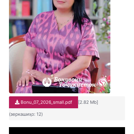
Bonu_07_2026_small.pdf
[2.82 Mb]
(зеркашиҳо: 12)