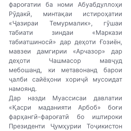
фароғатии ба номи Абуабдуллоҳи
Рӯдакӣ, минтақаи истироҳатии
«Ҷазираи Темурмалик», гӯшаи
табиати зиндаи «Маркази
табиатшиносӣ» дар деҳоти Ғозиён,
мавзеи дамгирии «Арчазор» дар
деҳоти Чашмасор мавҷуд
мебошанд, ки метавонанд барои
ҷалби сайёҳони хориҷӣ мусоидат
намоянд.
Дар назди Муассисаи давлатии
«Қасри маданияти Арбоб» боғи
фарҳангӣ-фароғатӣ бо иштироки
Президенти Ҷумҳурии Тоҷикистон