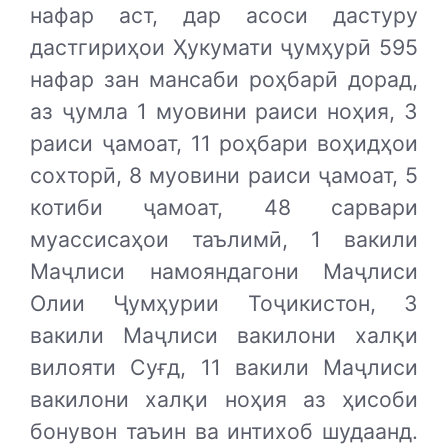
нафар аст, дар асоси дастуру
дастгириҳои Ҳукумати ҷумҳурӣ 595
нафар зан мансаби роҳбарӣ дорад,
аз ҷумла 1 муовини раиси ноҳия, 3
раиси ҷамоат, 11 роҳбари воҳидҳои
сохторӣ, 8 муовини раиси ҷамоат, 5
котиби ҷамоат, 48 сарвари
муассисаҳои таълимӣ, 1 вакили
Маҷлиси намояндагони Маҷлиси
Олии Ҷумҳурии Тоҷикистон, 3
вакили Маҷлиси вакилони халқи
вилояти Суғд, 11 вакили Маҷлиси
вакилони халқи ноҳия аз ҳисоби
бонувон таъин ва интихоб шудаанд.