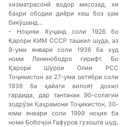
хизматрасонӣ водор месозад, ки
баҳри ободии диёри хеш боз ҳам
бикӯшанд…
- Ноҳияи Хуҷанд соли 1926 бо
Қарори КИМ СССР ташкил шуда, аз
9-уми январи соли 1936 ба худ
номи Ленинободро гирифт. Бо
Қарори Шурои Олии РСС
Тоҷикистон аз 27-уми октябри соли
1939 ба ҳайати вилоят дохил
гардида, дар тантанаи 90-солагии
зодрӯзи Қаҳрамони Тоҷикистон, 30-
юми январи соли 1999 ноҳия ба
номи Бобоҷон Ғафуров гузошта шуд.