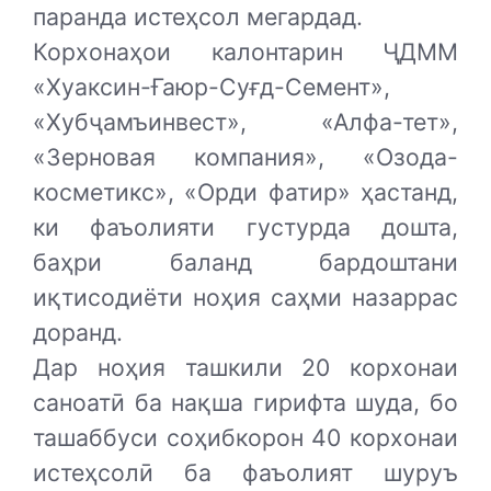
паранда истеҳсол мегардад.
Корхонаҳои калонтарин ҶДММ
«Хуаксин-Ғаюр-Суғд-Семент»,
«Хубҷамъинвест», «Алфа-тет»,
«Зерновая компания», «Озода-
косметикс», «Орди фатир» ҳастанд,
ки фаъолияти густурда дошта,
баҳри баланд бардоштани
иқтисодиёти ноҳия саҳми назаррас
доранд.
Дар ноҳия ташкили 20 корхонаи
саноатӣ ба нақша гирифта шуда, бо
ташаббуси соҳибкорон 40 корхонаи
истеҳсолӣ ба фаъолият шуруъ