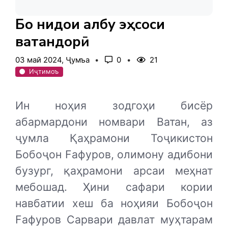
Бо нидои қалбу эҳсоси
ватандорӣ
03 май 2024, Ҷумъа
0
21
Иҷтимоъ
Ин ноҳия зодгоҳи бисёр
абармардони номвари Ватан, аз
ҷумла Қаҳрамони Тоҷикистон
Бобоҷон Fафуров, олимону адибони
бузург, қаҳрамони арсаи меҳнат
мебошад. Ҳини сафари кории
навбатии хеш ба ноҳияи Бобоҷон
Fафуров Сарвари давлат муҳтарам