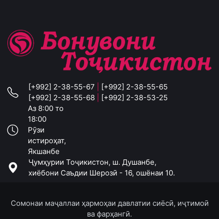
[+992] 2-38-55-67
|
[+992] 2-38-55-65
[+992] 2-38-55-68
|
[+992] 2-38-53-25
Аз 8:00 то
18:00
Рӯзи
истироҳат,
Якшанбе
Ҷумҳурии Тоҷикистон, ш. Душанбе,
хиёбони Саъдии Шерозӣ - 16, ошёнаи 10.
Сомонаи маҷаллаи ҳармоҳаи давлатии сиёсӣ, иҷтимоӣ
ва фарҳангӣ.