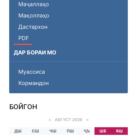
Маҷаллаҳо
Мақоллаҳо
Дастархон
PDF
ДАР БОРАИ МО
Муассиса
Кормандон
БОЙГОНӢ
«
АВГУСТ 2026 »
ДШ
СШ
ЧШ
ПШ
ҶЪ
ШБ
ЯШ