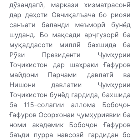
дӯзандагӣ, маркази хизматрасонӣ
дар деҳоти Овчиқалъача бо риояи
санъати баланди меъморӣ бунёд
шуданд. Бо мақсади арҷгузорӣ ба
муқаддасоти миллӣ бахшида ба
Рӯзи Президенти Ҷумҳурии
Тоҷикистон дар шаҳраки Ғафуров
майдони Парчами давлатӣ ва
Нишони давлатии Ҷумҳурии
Тоҷикистон бунёд гардида, бахшида
ба 115-солагии аллома Бобоҷон
Ғафуров Осорхонаи ҷумҳуриявии ба
номи академик Бобоҷон Ғафуров
баъди пурра навсозӣ гардидан бо