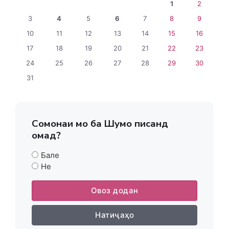
1
2
3
4
5
6
7
8
9
10
11
12
13
14
15
16
17
18
19
20
21
22
23
24
25
26
27
28
29
30
31
Сомонаи мо ба Шумо писанд
омад?
Бале
Не
Овоз додан
Натиҷаҳо