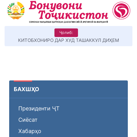
Ҷолиб:
КИТОБХОНИРО ДАР ХУД ТАШАККУЛ ДИҲЕМ
БАХШҲО
Президенти ҶТ
Сиёсат
Хабарҳо