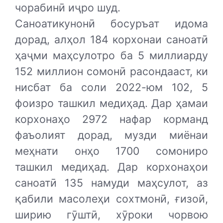
чорабинӣ иҷро шуд.
Саноатикунонӣ босуръат идома
дорад, алҳол 184 корхонаи саноатӣ
ҳаҷми маҳсулотро ба 5 миллиарду
152 миллион сомонӣ расондааст, ки
нисбат ба соли 2022-юм 102, 5
фоизро ташкил медиҳад. Дар ҳамаи
корхонаҳо 2972 нафар корманд
фаъолият дорад, музди миёнаи
меҳнати онҳо 1700 сомониро
ташкил медиҳад. Дар корхонаҳои
саноатӣ 135 намуди маҳсулот, аз
қабили масолеҳи сохтмонӣ, ғизоӣ,
ширию гӯштӣ, хӯроки чорвою