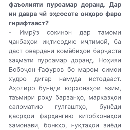
фаъолияти пурсамар доранд. Дар
ин давра чӣ эҳсосоте онҳоро фаро
гирифтааст?
- Имрӯз сокинон дар тамоми
ҷанбаҳои иқтисодию иҷтимоӣ, ба
даст овардани комёбиҳои барҷаста
заҳмати пурсамар доранд. Ноҳияи
Бобоҷон Ғафуров бо маром симои
худро дигар намуда истодааст.
Аҳолиро бунёди корхонаҳои азим,
таъмири роҳу барзанҳо, марказҳои
саломатию гулгаштҳо, бунёди
қасрҳои фарҳангию китобхонаҳои
замонавӣ, бонкҳо, нуқтаҳои зиёди