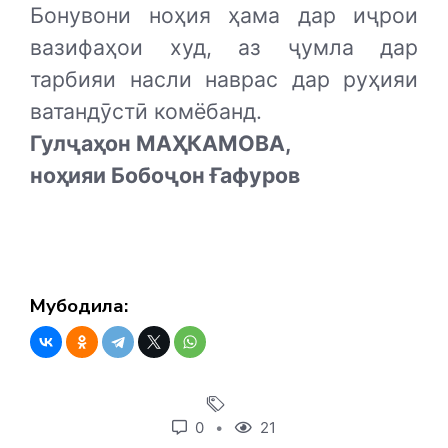
Бонувони ноҳия ҳама дар иҷрои
вазифаҳои худ, аз ҷумла дар
тарбияи насли наврас дар руҳияи
ватандӯстӣ комёбанд.
Гулҷаҳон МАҲКАМОВА,
ноҳияи Бобоҷон Ғафуров
Мубодила:
0
21