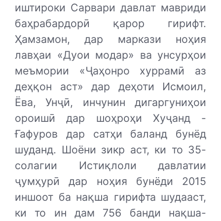
иштироки Сарвари давлат мавриди
баҳрабардорӣ қарор гирифт.
Ҳамзамон, дар маркази ноҳия
лавҳаи «Дуои модар» ва унсурҳои
меъмории «Ҷаҳонро хуррамӣ аз
деҳқон аст» дар деҳоти Исмоил,
Ёва, Унҷӣ, инчунин дигаргуниҳои
ороишӣ дар шоҳроҳи Хуҷанд -
Ғафуров дар сатҳи баланд бунёд
шуданд. Шоёни зикр аст, ки то 35-
солагии Истиқлоли давлатии
ҷумҳурӣ дар ноҳия бунёди 2015
иншоот ба нақша гирифта шудааст,
ки то ин дам 756 банди нақша-