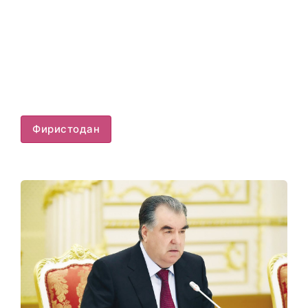
Фиристодан