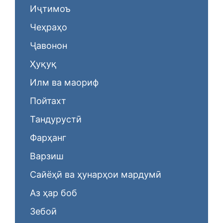
Иҷтимоъ
Чеҳраҳо
Ҷавонон
Ҳуқуқ
Илм ва маориф
Пойтахт
Тандурустӣ
Фарҳанг
Варзиш
Сайёҳӣ ва ҳунарҳои мардумӣ
Аз ҳар боб
Зебоӣ