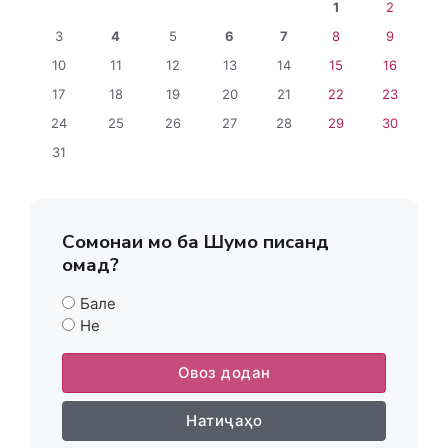
1
2
3
4
5
6
7
8
9
10
11
12
13
14
15
16
17
18
19
20
21
22
23
24
25
26
27
28
29
30
31
Сомонаи мо ба Шумо писанд
омад?
Бале
Не
Овоз додан
Натиҷаҳо