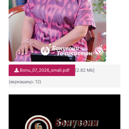
Bonu_07_2026_small.pdf
[2.82 Mb]
(зеркашиҳо: 12)