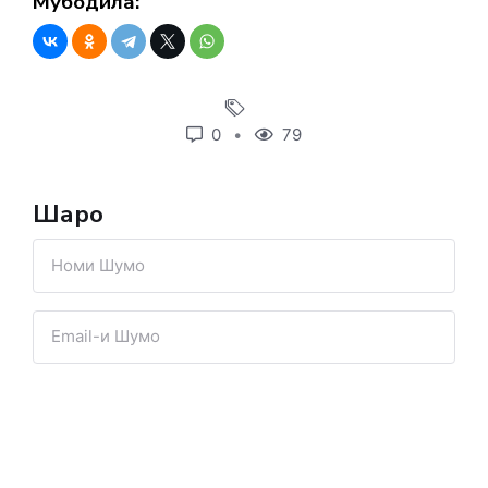
Мубодила:
0
79
Шарҳҳо