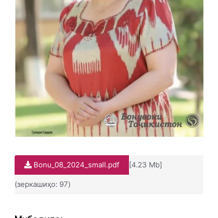
Bonu_08_2024_small.pdf
[4.23 Mb]
(зеркашиҳо: 97)