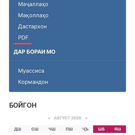
Маҷаллаҳо
Мақоллаҳо
Дастархон
PDF
ДАР БОРАИ МО
Муассиса
Кормандон
БОЙГОНӢ
«
АВГУСТ 2026 »
ДШ
СШ
ЧШ
ПШ
ҶЪ
ШБ
ЯШ