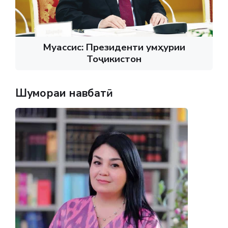
Муассис: Президенти Ҷумҳурии
Тоҷикистон
Шумораи навбатӣ