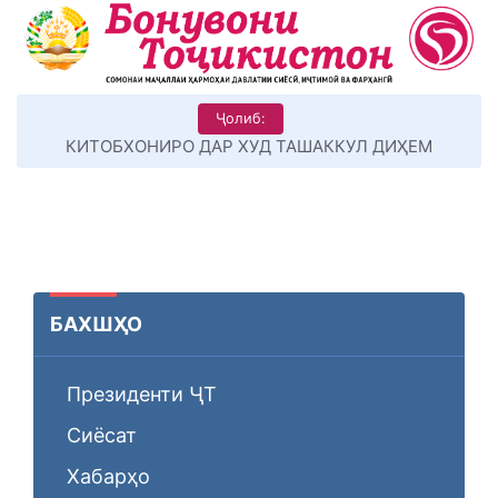
Ҷолиб:
КИТОБХОНИРО ДАР ХУД ТАШАККУЛ ДИҲЕМ
БАХШҲО
Президенти ҶТ
Сиёсат
Хабарҳо