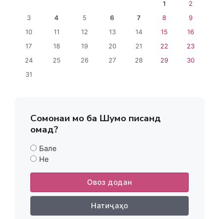
1
2
3
4
5
6
7
8
9
10
11
12
13
14
15
16
17
18
19
20
21
22
23
24
25
26
27
28
29
30
31
Сомонаи мо ба Шумо писанд
омад?
Бале
Не
Овоз додан
Натиҷаҳо