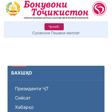
Ҷолиб:
КИТОБХОНИРО ДАР ХУД ТАШАККУЛ ДИҲЕМ
БАХШҲО
Президенти ҶТ
Сиёсат
Хабарҳо