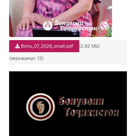
Bonu_07_2026_small.pdf
[2.82 Mb]
(зеркашиҳо: 12)