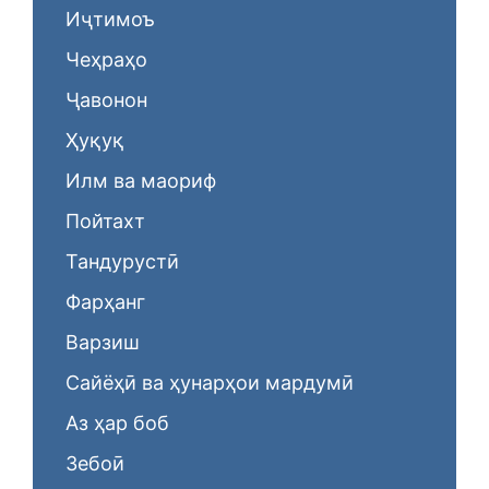
Иҷтимоъ
Чеҳраҳо
Ҷавонон
Ҳуқуқ
Илм ва маориф
Пойтахт
Тандурустӣ
Фарҳанг
Варзиш
Сайёҳӣ ва ҳунарҳои мардумӣ
Аз ҳар боб
Зебоӣ