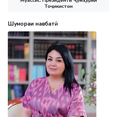
Муассис: Президенти Ҷумҳурии
Тоҷикистон
Шумораи навбатӣ