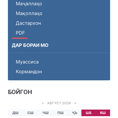
Маҷаллаҳо
Мақоллаҳо
Дастархон
PDF
ДАР БОРАИ МО
Муассиса
Кормандон
БОЙГОНӢ
«
АВГУСТ 2026 »
ДШ
СШ
ЧШ
ПШ
ҶЪ
ШБ
ЯШ