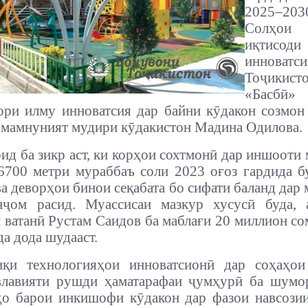
2025–20
Солҳо
иқтисоди
иннова
Тоҷикист
«Басб
ори илму инноватсия дар байни кӯдакон созмон 
 мамнуният мудири кӯдакистон Мадина Одилова.
ид ба зикр аст, ки корҳои сохтмонӣ дар иншооти 
6700 метри мураббаъ соли 2023 оғоз гардида б
ва деворҳои бинои сеқабата бо сифати баланд дар 
нҷом расид. Муассисаи мазкур хусусӣ буда, 
 ватанӣ Рустам Саидов ба маблағи 20 миллион со
да дода шудааст.
иқи технологияҳои инноватсионӣ дар соҳаҳои
влавияти рушди ҳаматарафаи ҷумҳурӣ ба шумор
о барои инкишофи кӯдакон дар фазои навсозии