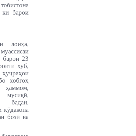
 тобистона
, ки барои
қи лоиҳа,
муассисаи
ӣ барои 23
роити хуб,
 ҳуҷраҳои
бо хобгоҳ
аммом,
и мусиқӣ,
и бадан,
и кӯдакона
аи бозӣ ва