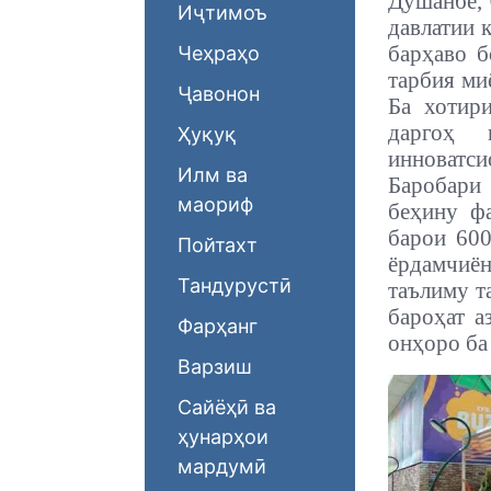
Душанбе, 
Иҷтимоъ
давлатии 
барҳаво 
Чеҳраҳо
тарбия ми
Ҷавонон
Ба хотир
даргоҳ 
Ҳуқуқ
инноватс
Илм ва
Баробари
маориф
беҳину фа
барои 600
Пойтахт
ёрдамчиён
Тандурустӣ
таълиму т
бароҳат а
Фарҳанг
онҳоро ба
Варзиш
Сайёҳӣ ва
ҳунарҳои
мардумӣ