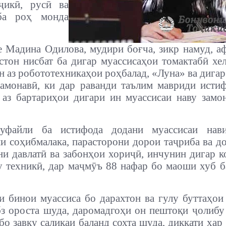
оҷикӣ, русӣ ва
ба роҳ монда
е Мадина Одилова, мудири боғча, зикр намуд, а
стон нисбат ба дигар муассисаҳои томактабӣ хел
н аз робототехникаҳои роҳбалад, «Луна» ва дигар
амонавӣ, ки дар раванди таълим мавриди исти
 аз бартариҳои дигари ин муассисаи наву замо
уфайли ба истифода додани муассисаи нав
и соҳибмалака, парасторони дорои таҷриба ва д
ни давлатӣ ва забонҳои хориҷӣ, инчунин дигар 
 техникӣ, дар маҷмӯъ 88 нафар бо маоши хуб б
и бинои муассиса бо дарахтон ва гулу буттаҳо
з ороста шуда, даромадгоҳи он пештоқи ҷолибу
 бо завқу салиқаи баланд сохта шуда, диққати ҳар