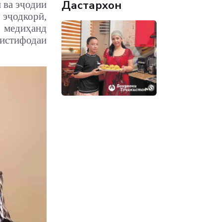
Дастархон
 ва эҷодии
 эҷодкорӣ,
ф медиҳанд
истифодаи