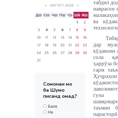
табдил до
«
АВГУСТ 2026 »
наврасон 
малакаҳои
ДШ
СШ
ЧШ
ПШ
ҶЪ
ШБ
ЯШ
ва кӯдак
1
2
технологи
3
4
5
6
7
8
9
Тиб
10
11
12
13
14
15
16
дар муас
17
18
19
20
21
22
23
кӯдакони а
24
25
26
27
28
29
30
сола қа
31
ҳаррӯза б
гарм таъ
Ҳуҷраҳ
кӯдак
Сомонаи мо
лавозимот
ба Шумо
гуна 
писанд омад?
шавқова
Бале
таъмин б
Не
парастор