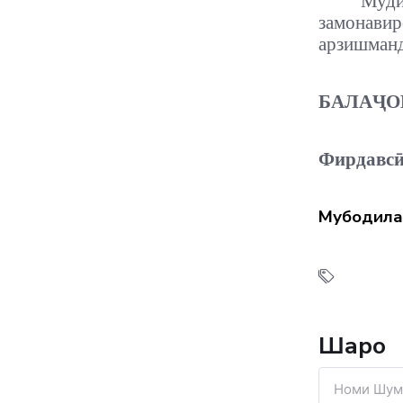
Муди
замонави
арзишман
БАЛАҶО
Фирдавс
Мубодила
Шарҳҳо