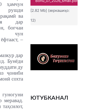
Bonu_07_2026_small.pdf
30 ҳамчун
и рушди
[2.82 Mb] (зеркашиҳо:
 рақамӣ ва
12)
тсия дар
он, боғчаи
ӣ» чун
ёфтааст, –
мазкур дар
уд. Бунёди
муддати ду
аз ҷониби
монӣ сохта
 гуногуни
ЮТУБКАНАЛ
 меравад.
 таҳсилот,