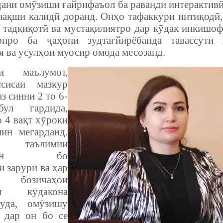
дани омӯзиши ғайрифаъол ба раванди интерактивӣ
нақши калидӣ доранд. Онҳо тафаккури интиқодӣ,
 тадқиқотӣ ва мустақилиятро дар кӯдак инкишо
онро ба ҷаҳони зудтағйирёбанда тавассути 
я ва усулҳои муосир омода месозанд.
қи маълумот,
сисаи мазкур
з синни 2 то 6-
бул гардида,
о 4 вақт хӯроки
мин мегарданд.
ои таълимии
истон бо
и зарурӣ ва ҳар
бозичаҳои
ри кӯдакона
уда, омӯзишу
ӣ дар он бо се