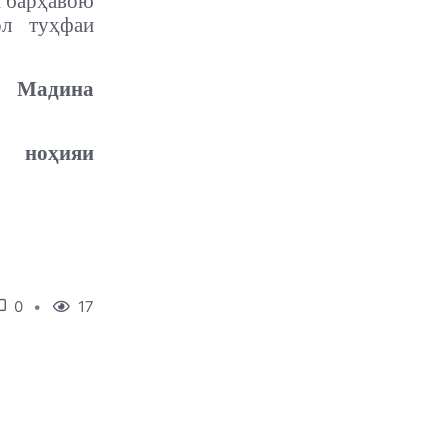
и барҳавою
ол туҳфаи
Мадина
ноҳияи
0
17