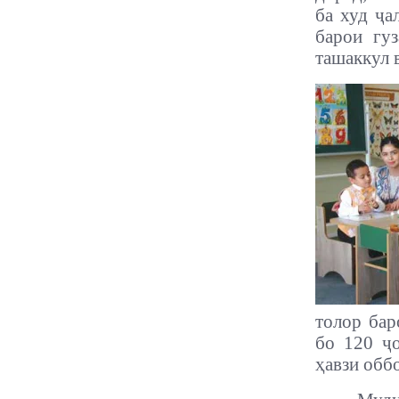
ба худ ҷа
барои гуз
ташаккул 
толор бар
бо 120 ҷо
ҳавзи обб