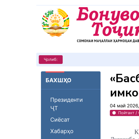
КИТОБХОНИРО ДАР ХУД ТАШ
Ҷолиб:
«Басб
БАХШҲО
имко
Президенти
04 май 2026
ҶТ
Пойтахт /
Сиёсат
Хабарҳо
К