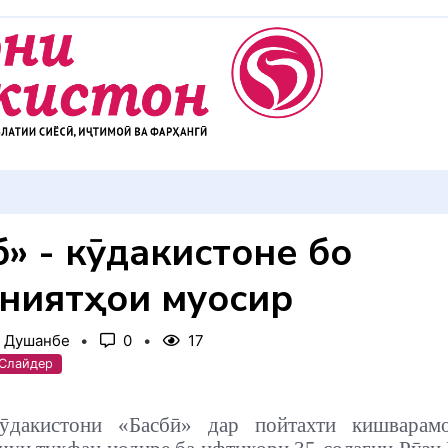
АККУЛ ДИҲЕМ
ӣ» - кӯдакистоне бо
ниятҳои муосир
, Душанбе
0
17
 Слайдер
ӯдакистони «Басбӣ» дар пойтахти кишварам