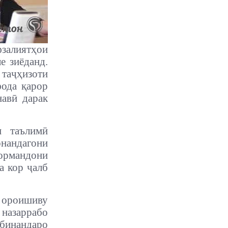
фзалиятҳои
е зиёданд.
 таҷҳизоти
фода қарор
навӣ дарак
и таълимӣ
онандагони
кормандони
а кор ҷалб
и ороишиву
 назаррабо
 бинандаро