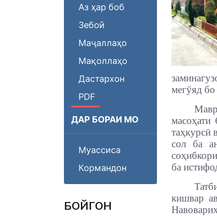
Аз ҳар боб
Зебоӣ
Маҷаллаҳо
Мақоллаҳо
заминагуз
Дастархон
мегӯяд бо
PDF
Мавр
ДАР БОРАИ МО
масоҳати 
таҳкурсӣ 
сол ба а
Муассиса
соҳибкори
ба истифо
Кормандон
Татб
кишвар а
БОЙГОНӢ
Навовариҳ