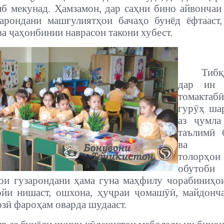
лб мекунад. Ҳамзамон, дар саҳни бино айвончаи
арондани машғулиятҳои бачаҳо бунёд ёфтааст
ва ҷаҳонбинии наврасон такони хубест.
Тиб
дар ин 
томактаб
гурӯҳ ша
аз ҷумла
таълимӣ 
ва ҳ
толорҳо
обутоб
ои гузарондани ҳама гуна маҳфилу чорабиниҳо
йи нишаст, ошхона, ҳуҷраи ҷомашӯӣ, майдонч
озӣ фароҳам оварда шудааст.