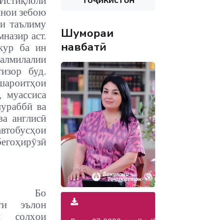
 Истиқлоли
инои зебою
и таълиму
Шумораи
назир аст.
навбатӣ
кур ба ин
лмилалии
изор буд.
шароитҳои
, муассиса
мураббӣ ва
ва англисӣ
автобусҳои
бегоҳирӯзӣ
 Бо
шти эълон
ни солҳои