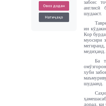
забон: т
Овоз додан
англисӣ 
шудааст.
Натиҷаҳо
Тавр
ин кӯдаки
Кор бурда
муосири з
мегиранд,
медиҳанд.
Ба т
омӯзгорон
хуби забо
маъмуриву
шудаанд.
Саҳн
ҳамешасаб
дорад, ки