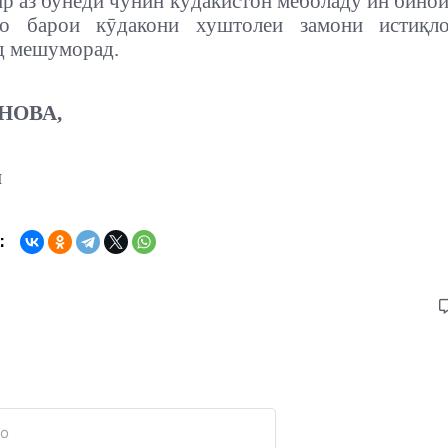
р аз бунёди чунин кӯдакистон меболаду ин бино
ро барои кӯдакони хуштолеи замони истиқл
д мешуморад.
НОВА,
ӣ
: