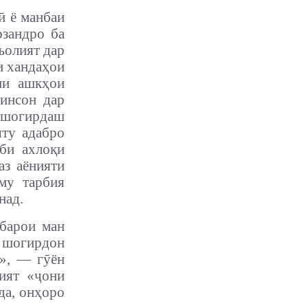
ӣ ё манбаи
рзандро ба
ъолият дар
и хандаҳои
ни ашкҳои
 инсон дар
к шогирдаш
яту адабро
иби ахлоқи
аз аёнияти
му тарбия
над.
 барои ман
 шогирдон
н», — гӯён
ият «ҷони
да, онҳоро