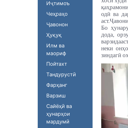
хоси худи
Иҷтимоъ
қаҳрамони
одӣ ва д
Чеҳраҳо
аст.
Ҷавони
Ҷавонон
Бо ҳунар
дода, орз
Ҳуқуқ
варзидааст
Илм ва
неки онҳо
маориф
зиндагӣ оҳ
Пойтахт
Тандурустӣ
Фарҳанг
Варзиш
Сайёҳӣ ва
ҳунарҳои
мардумӣ