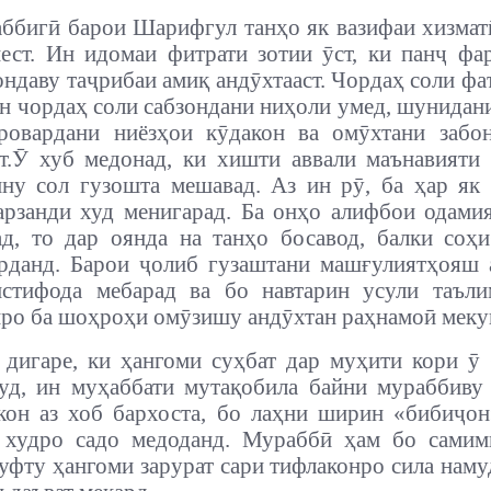
ббигӣ барои Шарифгул танҳо як вазифаи хизмат
нест.
Ин идомаи фитрати зотии ӯст, ки панҷ фа
ондаву таҷрибаи амиқ андӯхтааст. Чордаҳ соли фа
н чордаҳ соли сабзондани ниҳоли умед, шунидан
аровардани ниёзҳои кӯдакон ва омӯхтани забо
т.
Ӯ хуб медонад, ки хишти аввали маънавияти
ну сол гузошта мешавад. Аз ин рӯ, ба ҳар я
рзанди худ менигарад. Ба онҳо алифбои одами
д, то дар оянда на танҳо босавод, балки соҳ
рданд. Барои ҷолиб гузаштани машғулиятҳояш 
истифода мебарад ва бо навтарин усули таъли
ро ба шоҳроҳи омӯзишу андӯхтан раҳнамоӣ меку
 дигаре, ки ҳангоми суҳбат дар муҳити кори ӯ
уд, ин муҳаббати мутақобила байни мураббиву
кон аз хоб бархоста, бо лаҳни ширин «бибиҷо
 худро садо медоданд. Мураббӣ ҳам бо самим
уфту ҳангоми зарурат сари тифлаконро сила наму