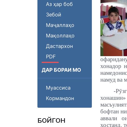
Аз ҳар боб
Зебоӣ
Маҷаллаҳо
Мақоллаҳо
Дастархон
PDF
офаридан
хонадор н
ДАР БОРАИ МО
намедони
намуд ва 
Муассиса
-
Рӯз
хонашин» 
Кормандон
масъулият
бофтан ни
аввали о
БОЙГОНӢ
хостанд, 