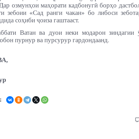
Дар озмунҳои маҳорати кадбонугӣ борҳо дастбо
ти зебоии «Сад ранги чакан» бо либоси зебот
лдида соҳиби ҷоиза гаштааст.
ббати Ватан ва дуои неки модарон зиндагии 
обон пурнур ва пурсурур гардондаанд.
А,
ур
: