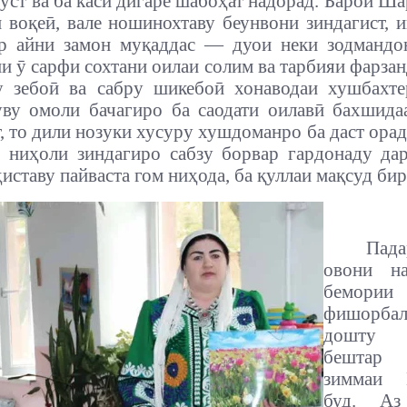
 ӯст ва ба каси дигаре шабоҳат надорад. Барои Ша
 воқеӣ, вале ношинохтаву беунвони зиндагист, и
ар айни замон муқаддас — дуои неки зодмандо
и ӯ сарфи сохтани оилаи солим ва тарбияи фарзан
у зебоӣ ва сабру шикебоӣ хонаводаи хушбахте
уву омоли бачагиро ба саодати оилавӣ бахшида
, то дили нозуки хусуру хушдоманро ба даст орад
 ниҳоли зиндагиро сабзу борвар гардонаду д
иставу пайваста гом ниҳода, ба қуллаи мақсуд би
Пад
овони н
бемории
фишорбал
дошту п
бештар
зиммаи 
буд. А