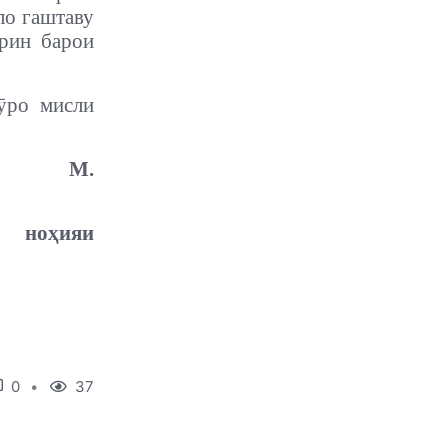
ло гаштаву
арин барои
ӯро мисли
М.
ноҳияи
0
37