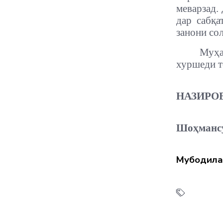
меварзад.
дар сабқа
занони со
Муҳа
хуршеди т
НАЗИРОВ
Шоҳманс
Мубодила