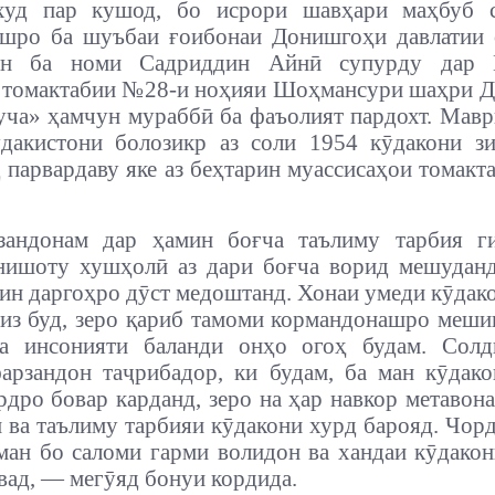
худ пар кушод, бо исрори шавҳари маҳбуб 
яшро ба шуъбаи ғоибонаи Донишгоҳи давлатии 
он ба номи Садриддин Айнӣ супурду дар 
 томактабии №28-и ноҳияи Шоҳмансури шаҳри 
ча» ҳамчун мураббӣ ба фаъолият пардохт. Мавр
ӯдакистони болозикр аз соли 1954 кӯдакони з
 парвардаву яке аз беҳтарин муассисаҳои томакт
зандонам дар ҳамин боғча таълиму тарбия ги
нишоту хушҳолӣ аз дари боғча ворид мешуданд
 ин даргоҳро дӯст медоштанд. Хонаи умеди кӯдак
зиз буд, зеро қариб тамоми кормандонашро меши
ва инсонияти баланди онҳо огоҳ будам. Солд
арзандон таҷрибадор, ки будам, ба ман кӯдак
дро бовар карданд, зеро на ҳар навкор метавона
 ва таълиму тарбияи кӯдакони хурд барояд. Чорда
ман бо саломи гарми волидон ва хандаи кӯдако
вад, — мегӯяд бонуи кордида.