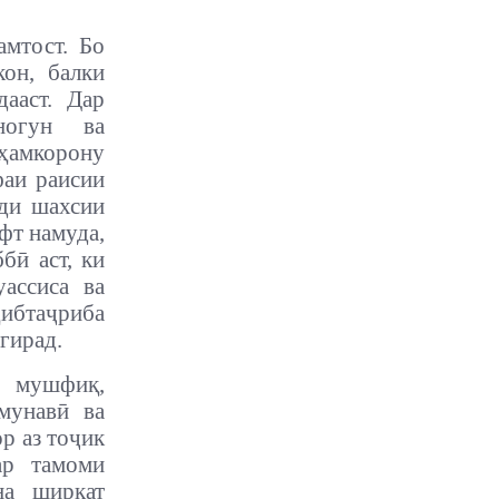
мтост. Бо
он, балки
ааст. Дар
ногун ва
ҳамкорону
фаи раисии
шди шахсии
фт намуда,
бӣ аст, ки
ассиса ва
ибтаҷриба
гирад.
и мушфиқ,
мунавӣ ва
р аз тоҷик
ар тамоми
на ширкат