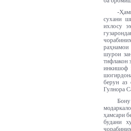
ба оромиш
-
Ҳам
сухани ш
ихлосу э
гузарон
чорабини
раҳнамои 
шурои зан
тифлакон 
инкишоф м
шогирдон
берун аз
Гулнора Са
Бону
модаркал
ҳамсари б
будани х
чорабини