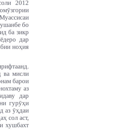
соли 2012
омӯзгории
Муассисаи
Душанбе бо
ид ба зикр
иёдеро дар
абии ноҳия
рифтаанд.
 ва мисли
онам барои
нохтаму аз
идаву дар
они гурӯҳи
д аз ӯҳдаи
ҳ сол аст,
ни хушбахт