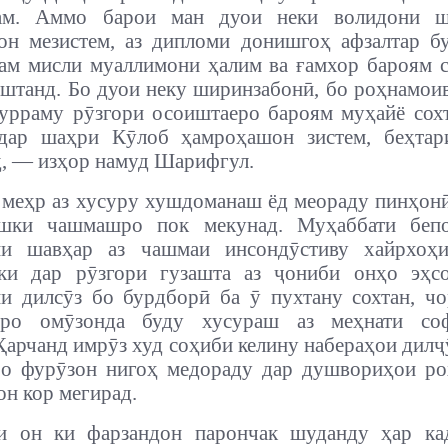
ам. Аммо барои ман дуои неки волидони ш
н мезистем, аз дипломи донишгоҳ афзалтар б
м мисли муаллимони ҳалим ва ғамхор бароям 
аштанд. Бо дуои неку ширинзабонӣ, бо роҳнамои
урраму рӯзгори осоиштаеро бароям муҳайё сох
 дар шаҳри Кӯлоб ҳамроҳашон зистем, беҳтар
д, — изҳор намуд Шарифгул.
 меҳр аз хусуру хушдоманаш ёд меораду пинҳон
шки чашмашро пок мекунад. Муҳаббати беп
ни шавҳар аз чашмаи инсондӯстиву хайрхоҳ
 ки дар рӯзгори гузашта аз ҷониби онҳо эҳсо
 дилсӯз бо бурдборӣ ба ӯ пухтану сохтан, ч
иро омӯзонда буду хусураш аз меҳнати со
 Ҳарчанд имрӯз худ соҳиби келину набераҳои дилҷ
о фурӯзон нигоҳ медораду дар душвориҳои ро
н кор мегирад.
и он ки фарзандон парончак шуданду ҳар ка