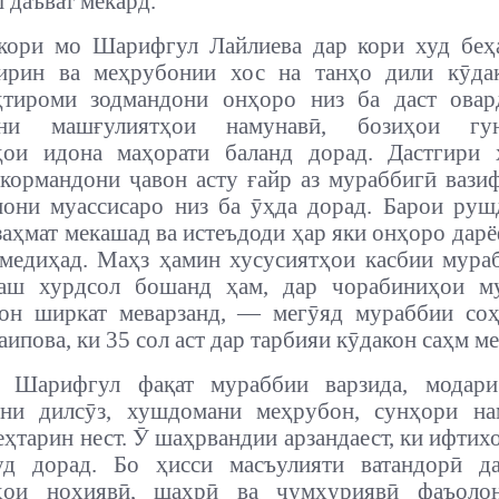
 даъват мекард.
кори мо Шарифгул Лайлиева дар кори худ беҳа
ирин ва меҳрубонии хос на танҳо дили кӯдак
ҳтироми зодмандони онҳоро низ ба даст овард
дани машғулиятҳои намунавӣ, бозиҳои гу
ҳои идона маҳорати баланд дорад. Дастгири 
кормандони ҷавон асту ғайр аз мураббигӣ вази
они муассисаро низ ба ӯҳда дорад. Барои ру
заҳмат мекашад ва истеъдоди ҳар яки онҳоро дарё
едиҳад. Маҳз ҳамин хусусиятҳои касбии мураб
аш хурдсол бошанд ҳам, дар чорабиниҳои му
 он ширкат меварзанд, — мегӯяд мураббии соҳ
ипова, ки 35 сол аст дар тарбияи кӯдакон саҳм ме
 Шарифгул фақат мураббии варзида, модар
они дилсӯз, хушдомани меҳрубон, сунҳори на
еҳтарин нест.
Ӯ шаҳрвандии арзандаест, ки ифтихо
уд дорад. Бо ҳисси масъулияти ватандорӣ д
ҳои ноҳиявӣ, шаҳрӣ ва ҷумҳуриявӣ фаъоло