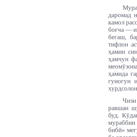
Мура
даромад 
камол рас
боғча — и
бегаш, б
тифлон ас
ҳамин син
ҳамчун фа
меомӯзона
ҳамида га
гуногун 
хурдсолон
Чизи
равшан ш
буд.
Кӯда
мураббии
бибӣ» мег