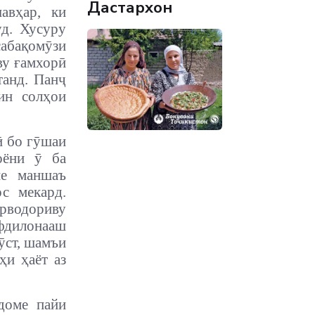
Дастархон
авҳар, ки
уд. Хусуру
сабақомӯзи
ву ғамхорӣ
танд. Панҷ
ин солҳои
ӣ бо гӯшаи
оёни ӯ ба
ие маншаъ
с мекард.
орводориву
фдилонааш
ӯст, шамъи
ҳи ҳаёт аз
доме пайи