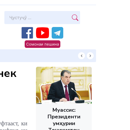
Сомонаи пешина
КИТОБХОНИРО 
нек
Муассис:
Президенти
Ҷумҳурии
фтааст, ки
Тоҷикистон