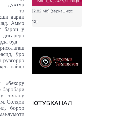
Bonu_07_2026_small.pdf
 духтур
д, то
[2.82 Mb] (зеркашиҳо:
хши дарди
12)
шад. Аммо
т барои ӯ
игареро
арда буд —
 рисолаташ
асид, ӯро
и рӯзгорро
қеъ пайдо
н «бекору
р баробари
ну сохтану
ам. Солҳои
ЮТУБКАНАЛ
нд, борҳо
 маълумоти