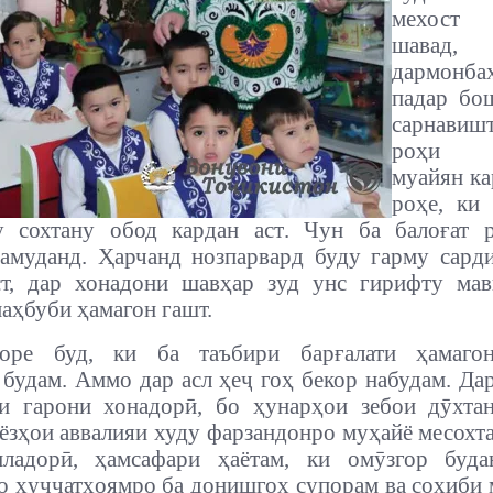
мехост
шава
дармонба
падар бо
сарнавиш
роҳи д
муайян к
роҳе, ки
у сохтану обод кардан аст
. Чун ба балоғат р
амуданд. Ҳарчанд нозпарвард буду гарму сард
ст, дар хонадони шавҳар зуд унс гирифту мав
маҳбуби ҳамагон гашт.
горе буд, ки ба таъбири барғалати ҳамаго
будам. Аммо дар асл ҳеҷ гоҳ бекор набудам. Да
и гарони хонадорӣ, бо ҳунарҳои зебои дӯхта
ёзҳои аввалияи худу фарзандонро муҳайё месохт
иладорӣ, ҳамсафари ҳаётам, ки омӯзгор буда
то ҳуҷҷатҳоямро ба донишгоҳ супорам ва соҳиби