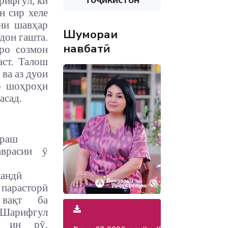
рифгул, ки
н сир хеле
ни шавҳар
Шумораи
дон гашта.
навбатӣ
ро созмон
аст. Талош
 ва аз дуои
ар шоҳроҳи
расад
.
араш
аврасии ӯ
андӣ
арасторӣ
 вақт ба
Шарифгул
з ин рӯ,