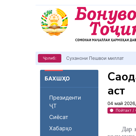
Суханони Пешвои миллат
Ҷолиб:
Саода
БАХШҲО
аст
Президенти
04 май 2026
ҶТ
Пойтахт /
Сиёсат
Хабарҳо
Дар 