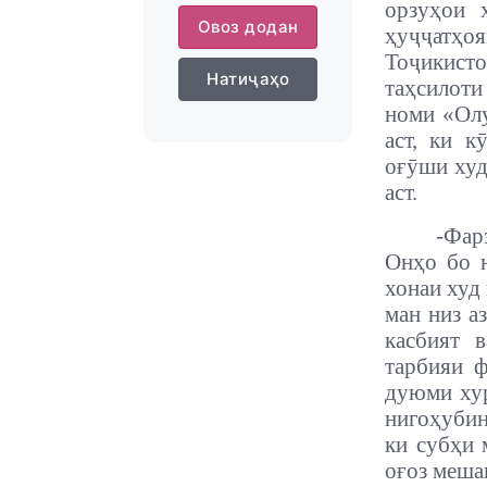
орзуҳои 
Овоз додан
ҳуҷҷатҳо
Тоҷикист
Натиҷаҳо
таҳсилоти
номи «Олу
аст, ки к
оғӯши худ
аст.
-
Фар
Онҳо бо 
хонаи худ
ман низ а
касбият 
тарбияи ф
дуюми хур
нигоҳубин
ки субҳи 
оғоз меша