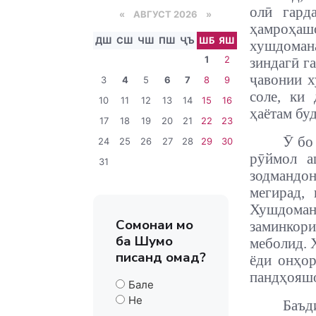
олӣ гард
«
АВГУСТ 2026 »
ҳамроҳашо
ДШ
СШ
ЧШ
ПШ
ҶЪ
ШБ
ЯШ
хушдомана
1
2
зиндагӣ г
ҷавонии х
3
4
5
6
7
8
9
соле, ки
10
11
12
13
14
15
16
ҳаётам бу
17
18
19
20
21
22
23
Ӯ бо
24
25
26
27
28
29
30
рӯймол а
31
зодмандо
мегирад,
Хушдомани
Сомонаи мо
заминкор
ба Шумо
меболид
.
писанд омад?
ёди онҳор
пандҳояшо
Бале
Не
Баъд