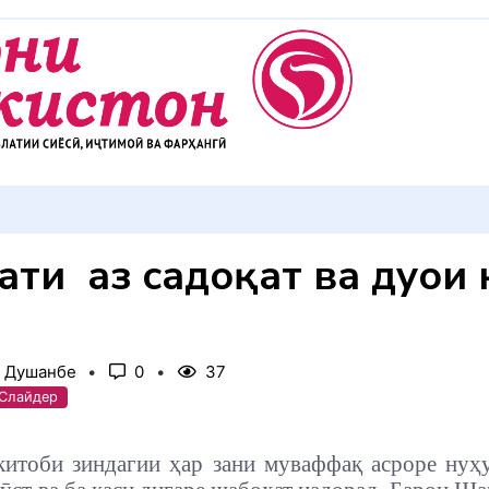
ти ӯ аз садоқат ва дуои 
, Душанбе
0
37
 Слайдер
китоби зиндагии ҳар зани муваффақ асроре нуҳу