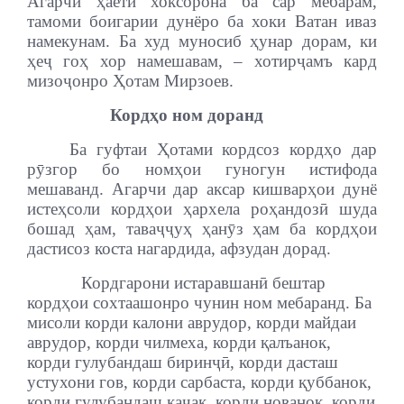
Агарчи ҳаёти хоксорона ба сар мебарам,
тамоми боигарии дунёро ба хоки Ватан иваз
намекунам. Ба худ муносиб ҳунар дорам, ки
ҳеҷ гоҳ хор намешавам, – хотирҷамъ кард
мизоҷонро Ҳотам Мирзоев.
Кордҳо ном доранд
Ба гуфтаи Ҳотами кордсоз кордҳо дар
рӯзгор бо номҳои гуногун истифода
мешаванд. Агарчи дар аксар кишварҳои дунё
истеҳсоли кордҳои ҳархела роҳандозӣ шуда
бошад ҳам, таваҷҷуҳ ҳанӯз ҳам ба кордҳои
дастисоз коста нагардида, афзудан дорад.
Кордгарони истаравшанӣ бештар
кордҳои сохтаашонро чунин ном мебаранд. Ба
мисоли корди калони аврудор, корди майдаи
аврудор, корди чилмеха, корди қалъанок,
корди гулубандаш биринҷӣ, корди дасташ
устухони гов, корди сарбаста, корди қуббанок,
корди гулубандаш каҷак, корди нованок, корди