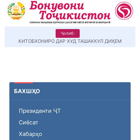
Ҷолиб:
КИТОБХОНИРО ДАР ХУД ТАШАККУЛ ДИҲЕМ
БАХШҲО
Президенти ҶТ
Сиёсат
Хабарҳо