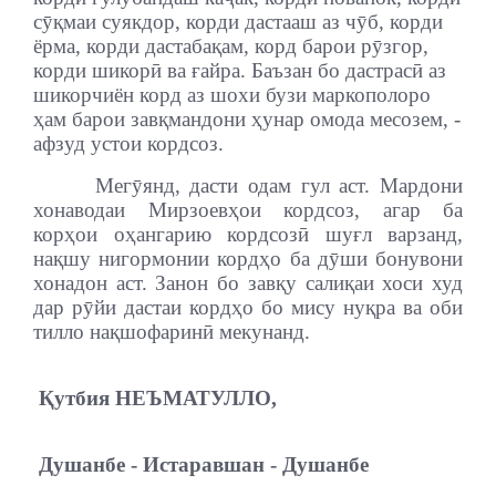
сӯқмаи суякдор, корди дастааш аз чӯб, корди
ёрма, корди дастабақам, корд барои рӯзгор,
корди шикорӣ ва ғайра. Баъзан бо дастрасӣ аз
шикорчиён корд аз шохи бузи маркополоро
ҳам барои завқмандони ҳунар омода месозем, -
афзуд устои кордсоз.
Мегӯянд, дасти одам гул аст. Мардони
хонаводаи Мирзоевҳои кордсоз, агар ба
корҳои оҳангарию кордсозӣ шуғл варзанд,
нақшу нигормонии кордҳо ба дӯши бонувони
хонадон аст. Занон бо завқу салиқаи хоси худ
дар рӯйи дастаи кордҳо бо мису нуқра ва оби
тилло нақшофаринӣ мекунанд.
Қутбия НЕЪМАТУЛЛО,
Душанбе - Истаравшан - Душанбе