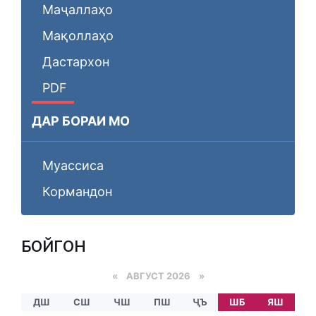
Маҷаллаҳо
Мақоллаҳо
Дастархон
PDF
ДАР БОРАИ МО
Муассиса
Кормандон
БОЙГОНӢ
«
АВГУСТ 2026 »
ДШ
СШ
ЧШ
ПШ
ҶЪ
ШБ
ЯШ