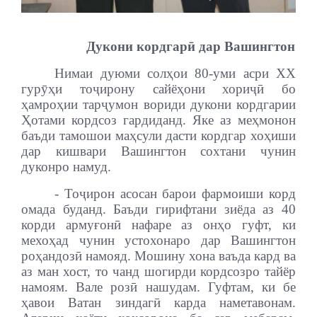
Дукони кордгарӣ дар Вашингтон
Нимаи дуюми солҳои 80-уми асри ХХ
гурӯҳи тоҷирону сайёҳони хориҷӣ бо
ҳамроҳии тарҷумон вориди дукони кордгарии
Ҳотами кордсоз гардиданд. Яке аз меҳмонон
баъди тамошои маҳсули дасти кордгар хоҳиши
дар кишвари Вашингтон сохтани чунин
дуконро намуд.
- Тоҷирон асосан барои фармоиши корд
омада буданд. Баъди гирифтани зиёда аз 40
корди армуғонӣ нафаре аз онҳо гуфт, ки
мехоҳад чунин устохонаро дар Вашингтон
роҳандозӣ намояд. Мошину хона ваъда кард ва
аз ман хост, то чанд шогирди кордсозро тайёр
намоям. Вале розӣ нашудам. Гуфтам, ки бе
ҳавои Ватан зиндагӣ карда наметавонам.