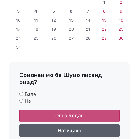
1
2
3
4
5
6
7
8
9
10
11
12
13
14
15
16
17
18
19
20
21
22
23
24
25
26
27
28
29
30
31
Сомонаи мо ба Шумо писанд
омад?
Бале
Не
Овоз додан
Натиҷаҳо