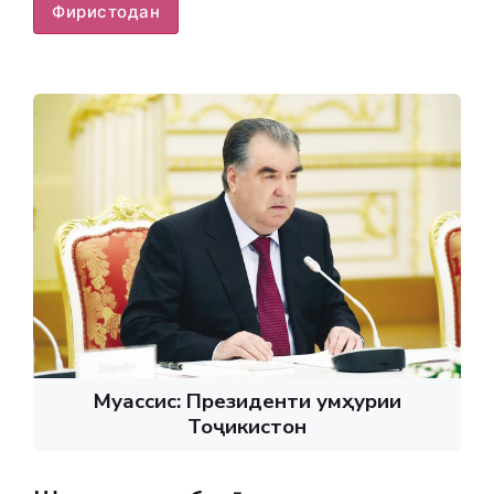
Фиристодан
Муассис: Президенти Ҷумҳурии
Тоҷикистон