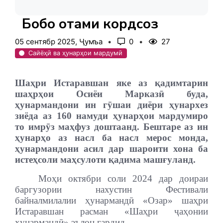
Бобо Ҳотами кордсоз
05 сентябр 2025, Ҷумъа
0
27
Сайёҳӣ ва ҳунарҳои мардумӣ
Шаҳри Истаравшан яке аз
қ
адимтарин
шаҳрҳои Осиёи Марказӣ буда,
ҳунармандони ин гӯшаи диёри ҳунархез
зиёда аз 160 намуди ҳунарҳои мардумиро
то имрӯз маҳфуз доштаанд. Бештаре аз ин
ҳунарҳо аз насл ба насл мерос монда,
ҳунармандони асил дар шароити хона ба
истеҳсоли маҳсулоти қадима машғуланд.
Моҳи октябри соли 2024 дар доираи
баргузории нахустин Фестивали
байналмилалии ҳунармандӣ «Озар» шаҳри
Истаравшан расман «Шаҳри ҷаҳонии
ҳунармандӣ» эълон гардид.