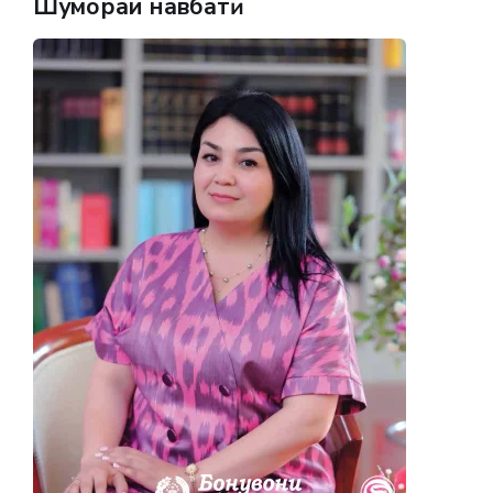
Шумораи навбатӣ