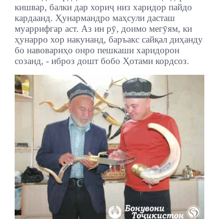
кишвар, балки дар хориҷ низ харидор пайдо
кардаанд. Ҳунармандро маҳсули дасташ
муаррифгар аст. Аз ин рӯ, доимо мегӯям, ки
ҳунарро хор накунанд, баръакс сайқал диҳанду
бо навовариҳо онро пешкаши харидорон
созанд, - иброз дошт бобо Ҳотами кордсоз.