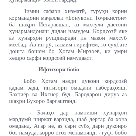
Зимни сафари хизматӣ, гурӯҳи кории
кормандони маҷаллаи «Бонувони Тоҷикистон»
ба шаҳри Истаравшан, аз маҳсули дастони
ҳунармандонаш дидан намудем. Кордсозӣ яке
аз ҳунарҳои рушдкардаи ин макон маҳсуб
меёбад. Аз ин рӯ, тасмим гирифтем, то суҳбате
дошта бошем бо Ҳотам Мирзоев, ки умри
хешро сарфи кордсозӣ намудааст
.
Ифтихори бобо
Бобо Ҳотам назди дукони кордсозӣ
қадам зада, интизори омадани набераҳояш,
Бахтиёр ва Ихтиёр буд. Бародарон дирӯз аз
шаҳри Бухоро баргаштанд.
- Бачаҳо дар намоиши ҳунарҳои
мардумӣ ширкат варзида, шаб дертар ба хона
омаданд. Агар не, аз сари субҳ дари дуконро
боз намуда, корро оғоз менамоянд, - гуфт бобо