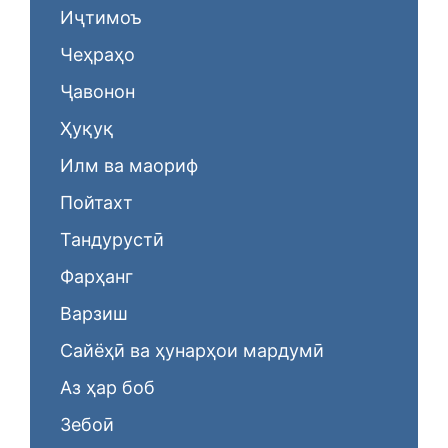
Иҷтимоъ
Чеҳраҳо
Ҷавонон
Ҳуқуқ
Илм ва маориф
Пойтахт
Тандурустӣ
Фарҳанг
Варзиш
Сайёҳӣ ва ҳунарҳои мардумӣ
Аз ҳар боб
Зебоӣ