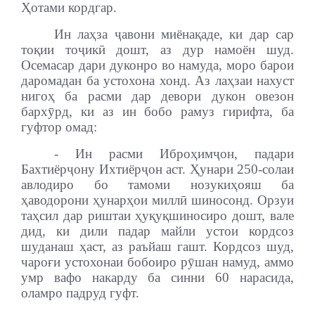
Ҳотами кордгар.
Ин лаҳза ҷавони миёнақаде, ки дар сар
тоқии тоҷикӣ дошт, аз дур намоён шуд.
Осемасар дари дуконро во намуда, моро барои
даромадан ба устохона хонд. Аз лаҳзаи нахуст
нигоҳ ба расми дар девори дукон овезон
бархӯрд, ки аз ин бобо рамуз гирифта, ба
гуфтор омад:
- Ин расми Иброҳимҷон, падари
Бахтиёрҷону Ихтиёрҷон аст. Ҳунари 250-солаи
авлодиро бо тамоми нозукиҳояш ба
ҳаводорони ҳунарҳои миллӣ шиносонд. Орзуи
таҳсил дар риштаи ҳуқуқшиносиро дошт, вале
дид, ки дили падар майли устои кордсоз
шуданаш ҳаст, аз раъйаш гашт. Кордсоз шуд,
чароғи устохонаи бобоиро рӯшан намуд, аммо
умр вафо накарду ба синни 60 нарасида,
оламро падруд гуфт.