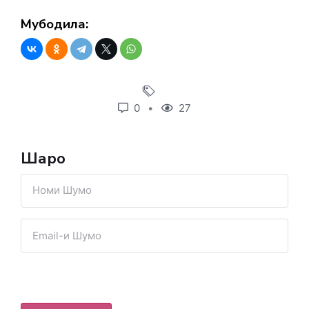
Мубодила:
0
27
Шарҳҳо