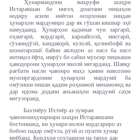
Ҳунармандони маъруфи шаҳри
Истаравшан бо нигоҳ доштани пешаҳои
нодиру асили ниёгон осорхонаи зиндаи
ҳунарҳои мардумиро дар як гӯшаи кишвар эҳё
намудаанд. Ҳунарҳои қадимае чун заргарӣ,
оҳангарӣ, кордгарӣ, карнайсозӣ, мисгарӣ,
сӯзанидӯзӣ, кандакорӣ, кулолӣ, қолинбофӣ ва
шонатарошӣ байни авлодон аз насл ба насл
интиқол ёфта, имрӯз бо сабки муосир пешкаши
ҳаводорони ҳунарҳои миллӣ мегарданд. Шавқу
рағбати насли ҷавонро маҳз ҳамин навсозию
муосиргардонии ҳунарҳои мардумӣ ба
омӯзиши пешаи қадим роҳнамоӣ менамоянд ва
дар идома додани анъанаҳои мардумӣ саҳм
мегузоранд.
Бахтиёру Ихтиёр аз зумраи
ҷавонони
ҳунарвари шаҳри Истаравшани
бостонианд, ки ҳунари волои кордгариро аз
бобою падар омӯхта, рӯзӣ аз пушти ҳунар
меёбанд. Кордҳои сохтаашон на танҳо дар