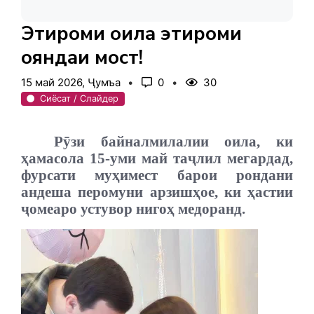
Эҳтироми оила эҳтироми
ояндаи мост!
15 май 2026, Ҷумъа
0
30
Сиёсат / Слайдер
Рӯзи байналмилалии оила, ки
ҳамасола 15-уми май таҷлил мегардад,
фурсати муҳимест барои рондани
андеша перомуни арзишҳое, ки ҳастии
ҷомеаро устувор нигоҳ медоранд.