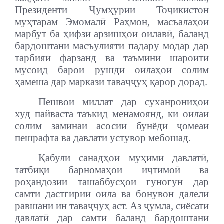
Президенти Ҷумҳурии Тоҷикистон
муҳтарам Эмомалӣ Раҳмон, масъалаҳои
марбут ба ҳифзи арзишҳои оилавӣ, баланд
бардоштани масъулияти падару модар дар
тарбияи фарзанд ва таъмини шароити
мусоид барои рушди оилаҳои солим
ҳамеша дар маркази таваҷҷуҳ қарор дорад.
Пешвои миллат дар суханрониҳои
худ пайваста таъкид менамоянд, ки оилаи
солим заминаи асосии бунёди ҷомеаи
пешрафта ва давлати устувор мебошад.
Қабули санадҳои муҳими давлатӣ,
татбиқи барномаҳои иҷтимоӣ ва
роҳандозии ташаббусҳои гуногун дар
самти дастгирии оила ва бонувон далели
равшани ин таваҷҷуҳ аст. Аз ҷумла, сиёсати
давлатӣ дар самти баланд бардоштани