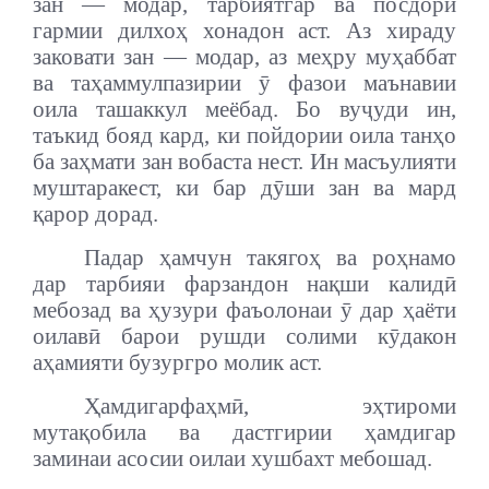
зан — модар, тарбиятгар ва посдори
гармии дилхоҳ хонадон аст. Аз хираду
заковати зан — модар, аз меҳру муҳаббат
ва таҳаммулпазирии ӯ фазои маънавии
оила ташаккул меёбад. Бо вуҷуди ин,
таъкид бояд кард, ки пойдории оила танҳо
ба заҳмати зан вобаста нест. Ин масъулияти
муштаракест, ки бар дӯши зан ва мард
қарор дорад.
Падар ҳамчун такягоҳ ва роҳнамо
дар тарбияи фарзандон нақши калидӣ
мебозад ва ҳузури фаъолонаи ӯ дар ҳаёти
оилавӣ барои рушди солими кӯдакон
аҳамияти бузургро молик аст.
Ҳамдигарфаҳмӣ, эҳтироми
мутақобила ва дастгирии ҳамдигар
заминаи асосии оилаи хушбахт мебошад.