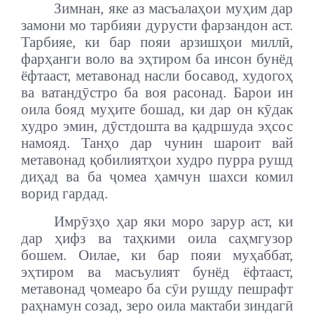
Зимнан, яке аз масъалаҳои муҳим дар
замони мо тарбияи дурусти фарзандон аст.
Тарбияе, ки бар пояи арзишҳои миллӣ,
фарҳанги воло ва эҳтиром ба инсон бунёд
ёфтааст, метавонад насли босавод, худогоҳ
ва ватандӯстро ба воя расонад. Барои ин
оила бояд муҳите бошад, ки дар он кӯдак
худро эмин, дӯстдошта ва қадршуда эҳсос
намояд. Танҳо дар чунин шароит вай
метавонад қобилиятҳои худро пурра рушд
диҳад ва ба ҷомеа ҳамчун шахси комил
ворид гардад.
Имрӯзҳо ҳар яки моро зарур аст, ки
дар ҳифз ва таҳкими оила саҳмгузор
бошем. Оилае, ки бар пояи муҳаббат,
эҳтиром ва масъулият бунёд ёфтааст,
метавонад ҷомеаро ба сӯи рушду пешрафт
раҳнамун созад, зеро оила мактаби зиндагӣ