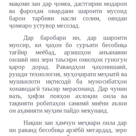
мақоми зан дар ҷомеа, дастгирии модарон
ва фароҳам овардани шароити мусоид
барои тарбияи насли солим, ояндаи
ҷомеаро устувор месозад.
Дар баробари ин, дар шароити
муосир, ки ҷаҳон бо суръати бесобиқа
тағйир меёбад, арзишҳои анъанавии
оилавӣ низ зери таъсири омилҳои гуногун
қарор дорад. Равандҳои ҷаҳонишавӣ,
рушди технология, муҳоҷирати меҳнатӣ ва
мушкилоти иқтисодӣ ба муносибатҳои
хонаводагӣ таъсир мерасонанд. Дар чунин
вазъ, ҳифзи пояҳои ахлоқии оила ва
тақвияти робитаҳои самимӣ миёни аъзои
он аҳамияти муҳим пайдо мекунанд.
Нақши зан ҳамчун меҳвари оила дар
ин раванд бесобиқа арзёбӣ мегардад, зеро