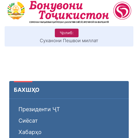
Ҷолиб:
КИТОБХОНИРО ДАР ХУД ТАШАККУЛ ДИҲЕМ
БАХШҲО
Президенти ҶТ
Сиёсат
Хабарҳо