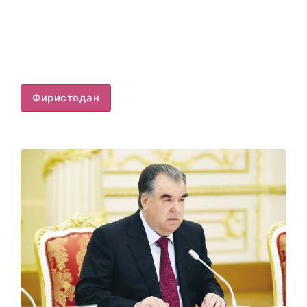
Фиристодан