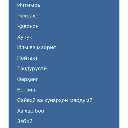
Иҷтимоъ
Чеҳраҳо
Ҷавонон
Ҳуқуқ
Илм ва маориф
Пойтахт
Тандурустӣ
Фарҳанг
Варзиш
Сайёҳӣ ва ҳунарҳои мардумӣ
Аз ҳар боб
Зебоӣ