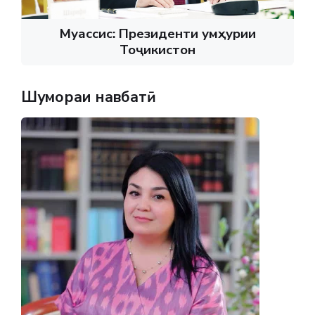
Муассис: Президенти Ҷумҳурии
Тоҷикистон
Шумораи навбатӣ