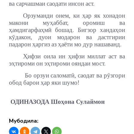
ва сарчашмаи саодати инсон аст.
Орзуманди онем, ки ҳар як хонадон
макони муҳаббат, оромиш ва
ҳамдигарфаҳмӣ бошад. Бигзор хандаҳои
кӯдакон, дуои модарон ва дастгирии
падарон ҳаргиз аз ҳаёти мо дур нашаванд.
Ҳифзи оила ин ҳифзи миллат аст ва
эҳтироми он эҳтироми ояндаи мост.
Бо орзуи саломатӣ, саодат ва рӯзгори
обод барои ҳар яки шумо!
ОДИНАЗОДА Шоҳона Сулаймон
Мубодила: