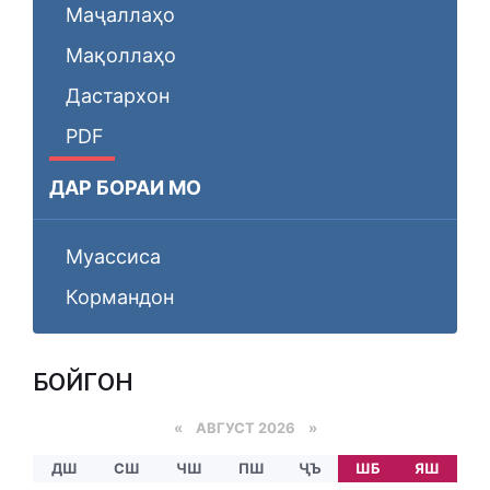
Маҷаллаҳо
Мақоллаҳо
Дастархон
PDF
ДАР БОРАИ МО
Муассиса
Кормандон
БОЙГОНӢ
«
АВГУСТ 2026 »
ДШ
СШ
ЧШ
ПШ
ҶЪ
ШБ
ЯШ