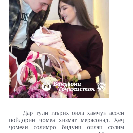
Дар тӯли таърих оила ҳамчун асоси
пойдории ҷомеа хизмат мерасонад. Ҳеҷ
ҷомеаи солимро бидуни оилаи солим