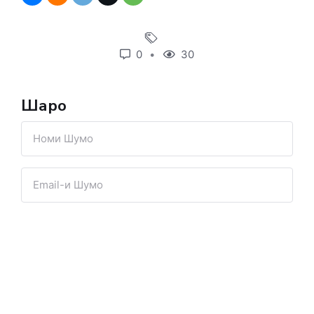
0
30
Шарҳҳо