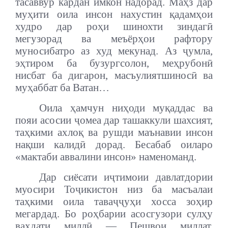
тасаввур кардан имкон надорад. Маҳз дар
муҳити оила инсон нахустин қадамҳои
худро дар роҳи шинохти зиндагӣ
мегузорад ва меъёрҳои рафтору
муносибатро аз худ мекунад. Аз ҷумла,
эҳтиром ба бузургсолон, меҳрубонӣ
нисбат ба дигарон, масъулиятшиносӣ ва
муҳаббат ба Ватан…
Оила ҳамчун ниҳоди муқаддас ва
пояи асосии ҷомеа дар ташаккули шахсият,
таҳкими ахлоқ ва рушди маънавии инсон
нақши калидӣ дорад. Бесабаб оиларо
«мактаби аввалини инсон» наменоманд.
Дар сиёсати иҷтимоии давлатдории
муосири Тоҷикистон низ ба масъалаи
таҳкими оила таваҷҷуҳи хосса зоҳир
мегардад. Бо роҳбарии асосгузори сулҳу
ваҳдати миллӣ — Пешвои миллат,