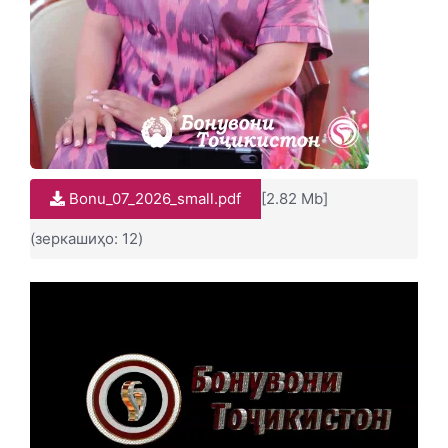
Bonu_07_2026_small.pdf
[2.82 Mb]
(зеркашиҳо: 12)