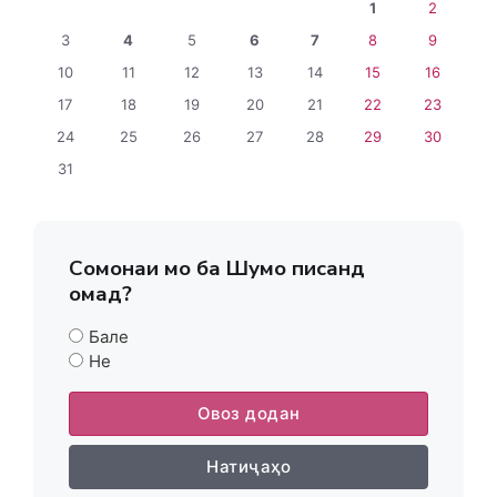
1
2
3
4
5
6
7
8
9
10
11
12
13
14
15
16
17
18
19
20
21
22
23
24
25
26
27
28
29
30
31
Сомонаи мо ба Шумо писанд
омад?
Бале
Не
Овоз додан
Натиҷаҳо