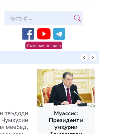
Сомонаи пешина
Суханони Пешво
Муассис:
ни теъдоди
Президенти
 Ҷумҳурии
Ҷумҳурии
ом меёбад,
Тоҷикистон
оршиносон,