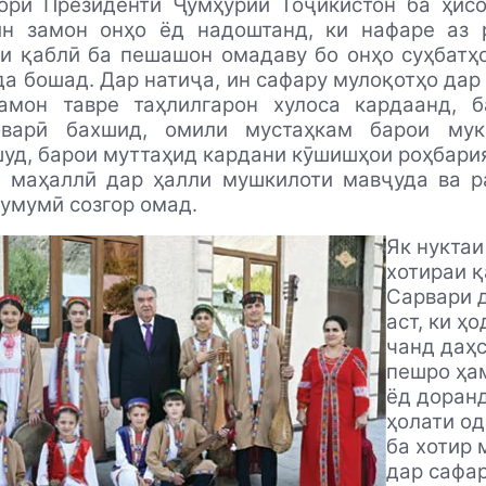
ори Президенти Ҷумҳурии Тоҷикистон ба ҳисо
ин замон онҳо ёд надоштанд, ки нафаре аз 
и қаблӣ ба пешашон омадаву бо онҳо суҳбатҳ
а бошад. Дар натиҷа, ин сафару мулоқотҳо дар
ҳамон тавре таҳлилгарон хулоса кардаанд, 
оварӣ бахшид, омили мустаҳкам барои мук
уд, барои муттаҳид кардани кӯшишҳои роҳбари
и маҳаллӣ дар ҳалли мушкилоти мавҷуда ва р
умумӣ созгор омад.
Як нуктаи
хотираи 
Сарвари 
аст, ки ҳ
чанд даҳ
пешро ҳа
ёд доранд
ҳолати о
ба хотир
дар сафа