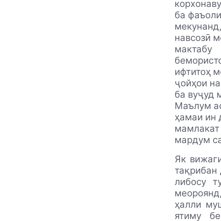
корхонаву
ба фаъоли
мекунанд,
навсозӣ 
мактабу
беморист
ифтитоҳ м
ҷойҳои на
ба вуҷуд 
Маълум ас
ҳамаи ин 
мамлакат 
мардум с
Як вижаги
тақрибан 
либосу т
меороянд,
ҳалли му
ятиму бе