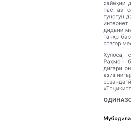
сайёҳии 
пас аз с
гуногун д
интернет
дидани ма
танҳо бар
созгор ме
Хулоса, 
Раҳмон б
дигари он
азиз нига
созанда
«Тоҷикист
ОДИНАЗО
Мубодила