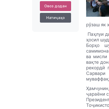
Овоз додан
Натиҷаҳо
рӯзаш як
Паҳлуи д
ҳосил шуд
Борҳо ш
самимона 
ва мисли 
вақте дон
рекордӣ 
Сарвари 
муваффақ
Ҳамчунин,
ҷараёни 
Президен
Тоҷикист