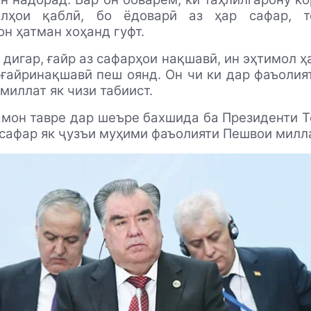
олҳои қаблӣ, бо ёдоварӣ аз ҳар сафар, т
н ҳатман хоҳанд гуфт.
 дигар, ғайр аз сафарҳои нақшавӣ, ин эҳтимол ҳа
ғайринақшавӣ пеш оянд. Он чи ки дар фаъоли
миллат як чизи табиист.
амон тавре дар шеъре бахшида ба Президенти 
сафар як ҷузъи муҳими фаъолияти Пешвои милла