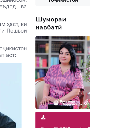
еъдод ва
Шумораи
м ҳаст, ки
навбатӣ
яти Пешвои
Тоҷикистон
т аст: