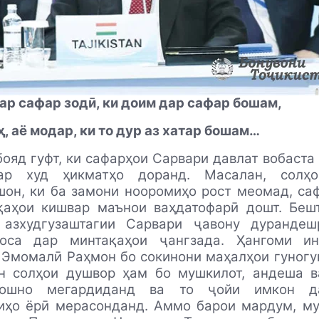
ар сафар зодӣ, ки доим дар сафар бошам,
, аё модар, ки то дур аз хатар бошам…
бояд гуфт, ки сафарҳои Сарвари давлат вобаста
ар худ ҳикматҳо доранд. Масалан, солҳо
шон, ки ба замони нооромиҳо рост меомад, са
қаҳои кишвар маънои ваҳдатофарӣ дошт. Бешт
 азхудгузаштагии Сарвари ҷавону дуранде
оса дар минтақаҳои ҷангзада. Ҳангоми и
Эмомалӣ Раҳмон бо сокинони маҳалҳои гуногу
н солҳои душвор ҳам бо мушкилот, андеша в
ошно мегардиданд ва то ҷойи имкон д
иҳо ёрӣ мерасонданд. Аммо барои мардум, му