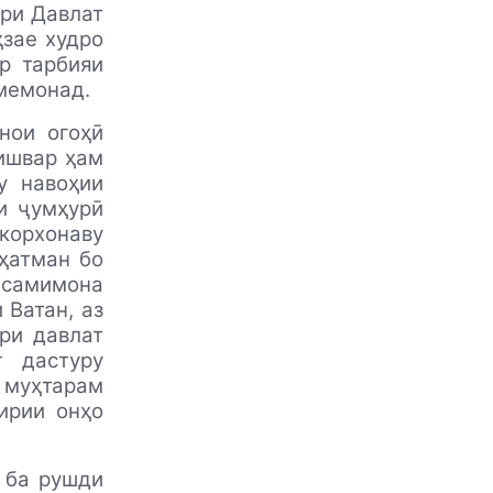
ари Давлат
ҳзае худро
р тарбияи
амемонад.
нои огоҳӣ
ишвар ҳам
у навоҳии
и ҷумҳурӣ
орхонаву
 ҳатман бо
 самимона
 Ватан, аз
ри давлат
 дастуру
 муҳтарам
ирии онҳо
 ба рушди