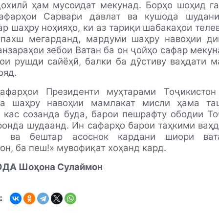
дохилӣ ҳам мусоидат мекунад. Борҳо шоҳид га
афарҳои Сарвари давлат ва кушода шудан
ар шаҳру ноҳияҳо, ки аз тариқи шабакаҳои теле
 пахш мегарданд, мардуми шаҳру навоҳии ди
нзараҳои зебои Ватан ба он ҷойҳо сафар мекун
ои рушди сайёҳӣ, балки ба дӯстиву ваҳдати 
ояд.
сафарҳои Президенти муҳтарами Тоҷикисто
а шаҳру навоҳии мамлакат мисли ҳама та
 кас созанда буда, барои пешрафту ободии Т
ронда шудаанд. Ин сафарҳо барои таҳкими ваҳд
гӣ ва бештар асоснок кардани шиори вата
он, ба пеш!» мувофиқат хоҳанд кард.
ДА Шоҳона Сулаймон
: