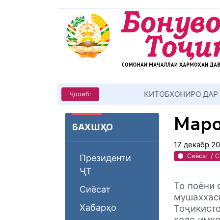
КИТОБХОНИРО ДАР ХУД ТАШ
Ҷолиб:
Маро
БАХШҲО
17 декабр 2
Сиёсат / 
Президенти
ҶТ
То поёни 
Сиёсат
мушаххас
Хабарҳо
Тоҷикисто
ҳоло имко