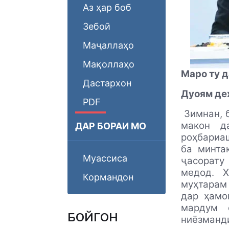
Аз ҳар боб
Зебоӣ
Маҷаллаҳо
Мақоллаҳо
Маро ту д
Дастархон
Дуоям деҳ
PDF
Зимнан, 
макон д
ДАР БОРАИ МО
роҳбариа
ба минта
Муассиса
ҷасорату
медод. Х
Кормандон
муҳтарам 
дар ҳамо
мардум 
БОЙГОНӢ
ниёзманд