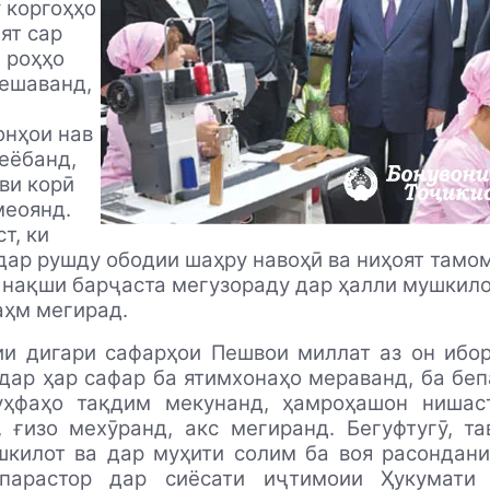
 коргоҳҳо
ят сар
 роҳҳо
мешаванд,
онҳои нав
еёбанд,
ви корӣ
меоянд.
т, ки
дар рушду ободии шаҳру навоҳӣ ва ниҳоят тамо
нақши барҷаста мегузораду дар ҳалли мушкил
аҳм мегирад.
и дигари сафарҳои Пешвои миллат аз он ибор
дар ҳар сафар ба ятимхонаҳо мераванд, ба бе
уҳфаҳо тақдим мекунанд, ҳамроҳашон нишаст
 ғизо мехӯранд, акс мегиранд. Бегуфтугӯ, т
шкилот ва дар муҳити солим ба воя расондани
парастор дар сиёсати иҷтимоии Ҳукумати