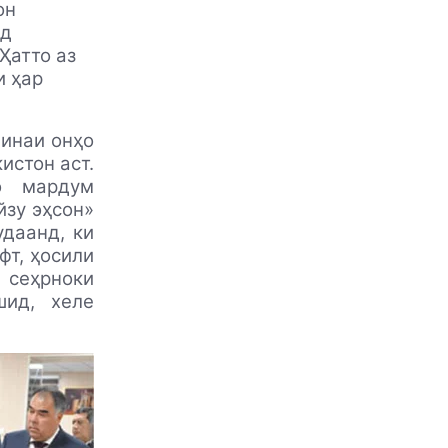
он
ёд
Ҳатто аз
и ҳар
минаи онҳо
истон аст.
о мардум
йзу эҳсон»
удаанд, ки
фт, ҳосили
 сеҳрноки
шид, хеле