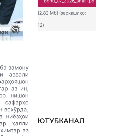
Bonu_07_2026_small.pdf
[2.82 Mb] (зеркашиҳо:
12)
 ба замону
и аввали
фарҳояшон
ар аз ин,
шро нишон
н сафарҳо
н вохӯрда,
а ниёзҳои
ЮТУБКАНАЛ
ар ҳалли
ҳимтар аз