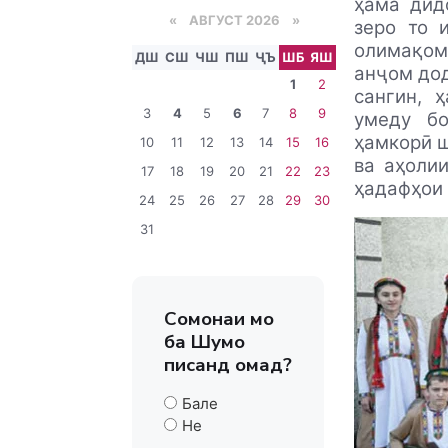
ҳама дид
«
АВГУСТ 2026 »
зеро то 
олимақом
ДШ
СШ
ЧШ
ПШ
ҶЪ
ШБ
ЯШ
анҷом дод
1
2
сангин, 
3
4
5
6
7
8
9
умеду б
ҳамкорӣ ш
10
11
12
13
14
15
16
ва аҳоли
17
18
19
20
21
22
23
ҳадафҳои 
24
25
26
27
28
29
30
31
Сомонаи мо
ба Шумо
писанд омад?
Бале
Не