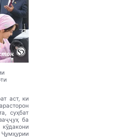
ми
оти
ат аст, ки
парасторон
а, суҳбат
аваҷҷуҳ ба
 кӯдакони
 Ҷумҳурии