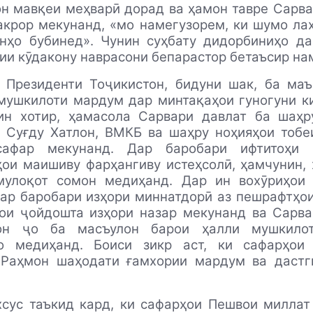
н мавқеи меҳварӣ дорад ва ҳамон тавре Сарв
крор мекунанд, «мо намегузорем, ки шумо ла
анҳо бубинед». Чунин суҳбату дидорбиниҳо да
ии кӯдакону наврасони бепарастор бетаъсир н
 Президенти Тоҷикистон, бидуни шак, ба маъ
 мушкилоти мардум дар минтақаҳои гуногуни к
 ин хотир, ҳамасола Сарвари давлат ба шаҳр
и Суғду Хатлон, ВМКБ ва шаҳру ноҳияҳои тобе
сафар мекунанд. Дар баробари ифтитоҳи к
ои маишиву фарҳангиву истеҳсолӣ, ҳамчунин,
мулоқот сомон медиҳанд. Дар ин вохӯриҳои
ар баробари изҳори миннатдорӣ аз пешрафтҳои
ои ҷойдошта изҳори назар мекунанд ва Сарва
он ҷо ба масъулон барои ҳалли мушкилот
о медиҳанд. Боиси зикр аст, ки сафарҳои
Раҳмон шаҳодати ғамхории мардум ва дастг
сус таъкид кард, ки сафарҳои Пешвои миллат