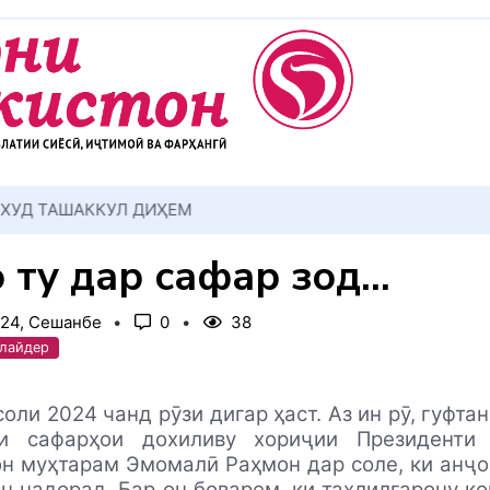
АККУЛ ДИҲЕМ
 ту дар сафар зодӣ…
024, Сешанбе
0
38
Слайдер
соли 2024 чанд рӯзи дигар ҳаст. Аз ин рӯ, гуфта
и сафарҳои дохиливу хориҷии Президенти
н муҳтарам Эмомалӣ Раҳмон дар соле, ки анҷ
н надорад. Бар он боварем, ки таҳлилгарону к