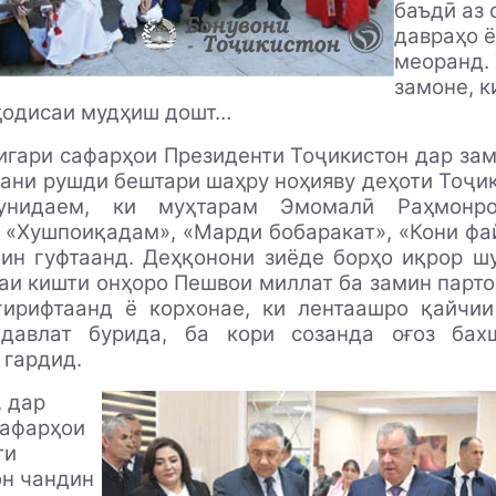
баъдӣ аз 
давраҳо 
меоранд. 
замоне, к
 ҳодисаи мудҳиш дошт…
игари сафарҳои Президенти Тоҷикистон дар за
ани рушди бештари шаҳру ноҳияву деҳоти Тоҷик
унидаем, ки муҳтарам Эмомалӣ Раҳмонр
«Хушпоиқадам», «Марди бобаракат», «Кони фа
ин гуфтаанд. Деҳқонони зиёде борҳо иқрор ш
аи кишти онҳоро Пешвои миллат ба замин парто
гирифтаанд ё корхонае, ки лентаашро қайчии
давлат бурида, ба кори созанда оғоз бах
 гардид.
 дар
сафарҳои
ти
он чандин