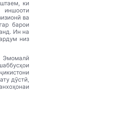
штаем, ки
и иншооти
визионӣ ва
гар барои
анд. Ин на
мардум низ
н Эмомалӣ
шаббусҳои
оҷикистони
ату дӯстӣ,
нхоҳонаи