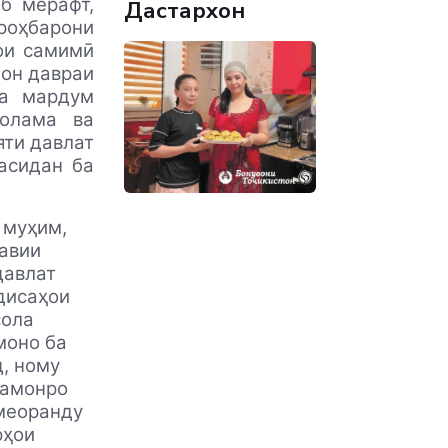
б мерафт,
Дастархон
роҳбарони
ои самимӣ
 он давраи
ба мардум
олама ва
яти давлат
асидан ба
 муҳим,
қавии
давлат
одисаҳои
сола
моно ба
, ному
дамонро
 меоранду
рҳои