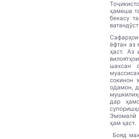
Тоҷикисто
ҳамеша та
бекасу т
ватандӯст
Сафарҳои
ёфтан аз
ҳаст. Аз
вилоятҳо
шахсан 
муассисаҳ
сокинон 
одамон, д
мушкилиҳ
дар ҳам
супоришҳ
Эмомалӣ 
ҳам ҳаст.
Бояд мах