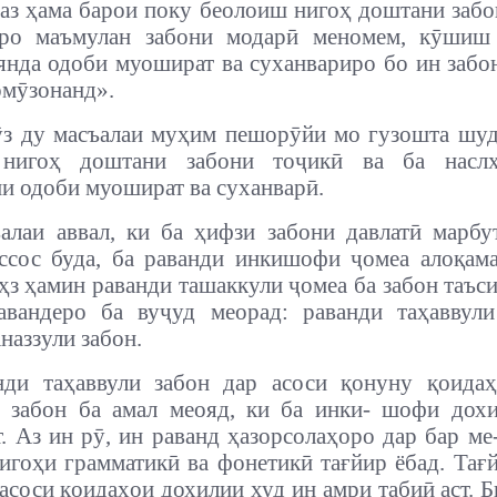
аз ҳама барои поку беолоиш нигоҳ доштани забо
ро маъмулан забони модарӣ меномем, кӯшиш 
янда одоби муошират ва суханвариро бо ин заб
мӯзонанд».
з ду масъалаи муҳим пешорӯйи мо гузошта шуд
нигоҳ доштани забони тоҷикӣ ва ба насл
и одоби муошират ва суханварӣ.
алаи аввал, ки ба ҳифзи забони давлатӣ марбут
ссос буда, ба раванди инкишофи ҷомеа алоқам
ҳз ҳамин раванди ташаккули ҷомеа ба забон таъси
авандеро ба вуҷуд меорад: раванди таҳаввули
наззули забон.
нди таҳаввули забон дар асоси қонуну қоида
 забон ба амал меояд, ки ба инки- шофи дох
т. Аз ин рӯ, ин раванд ҳазорсолаҳоро дар бар ме-
нигоҳи грамматикӣ ва фонетикӣ тағйир ёбад. Тағ
 асоси қоидаҳои дохилии худ ин амри табиӣ аст. Б