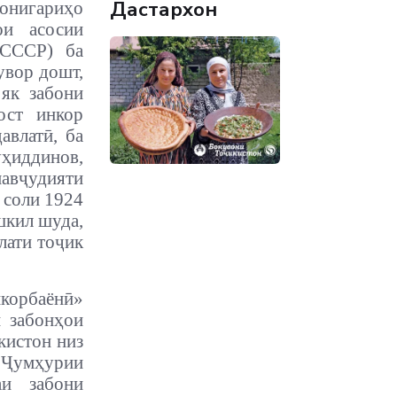
Дастархон
онигариҳо
ои асосии
(СССР) ба
увор дошт,
 як забони
ост инкор
авлатӣ, ба
иддинов,
авҷудияти
 соли 1924
шкил шуда,
лати тоҷик
шкорбаёнӣ»
 забонҳои
кистон низ
 Ҷумҳурии
и забони