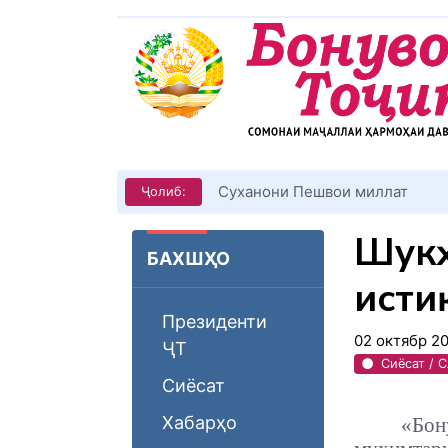
КИТОБХОНИРО ДАР ХУД ТАШ
Ҷолиб:
Шукӯ
БАХШҲО
исти
Президенти
02 октябр 2
ҶТ
Сиёсат / 
Сиёсат
Хабарҳо
«Бон