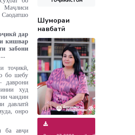
суҳбат бо
 Маҷлиси
Саодатшо
Шумораи
навбатӣ
тоҷикӣ дар
ни кишвар
ти забони
д…
и тоҷикӣ,
ро бо шебу
– даврони
инии худ
гии чандин
ли давлатӣ
муда, онро
н ба авҷи