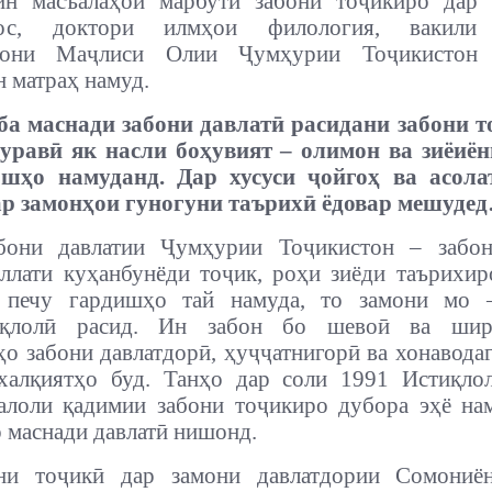
ин масъалаҳои марбути забони тоҷикиро дар 
нос, доктори илмҳои филология, вакили
агони Маҷлиси Олии Ҷумҳурии Тоҷикистон 
 матраҳ намуд.
 ба маснади забони давлатӣ расидани забони 
уравӣ як насли боҳувият – олимон ва зиёиё
ошҳо намуданд. Дар хусуси ҷойгоҳ ва асола
ар замонҳои гуногуни таърихӣ ёдовар мешуде
бони давлатии Ҷумҳурии Тоҷикистон – забон
ллати куҳанбунёди тоҷик, роҳи зиёди таърихи
 печу гардишҳо тай намуда, то замони мо 
тиқлолӣ расид. Ин забон бо шевоӣ ва шир
ҳо забони давлатдорӣ, ҳуҷҷатнигорӣ ва хонавода
халқиятҳо буд. Танҳо дар соли 1991 Истиқло
лоли қадимии забони тоҷикиро дубора эҳё на
р маснади давлатӣ нишонд.
ни тоҷикӣ дар замони давлатдории Сомониё