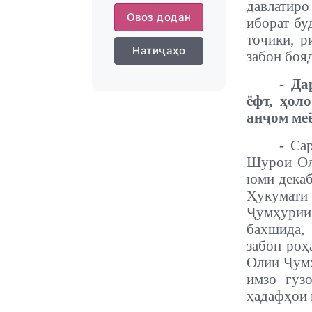
давлатиро
Овоз додан
иборат бу
тоҷикӣ, р
Натиҷаҳо
забон боя
- Да
ёфт, ҳол
анҷом ме
- Са
Шурои Оли
юми декаб
Ҳукумати
Ҷумҳурии 
бахшида,
забон роҳ
Олии Ҷумҳ
имзо гуз
ҳадафҳои 