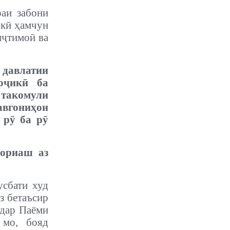
аи забони
- кӣ ҳамчун
иҷтимоӣ ва
давлатии
оҷикӣ ба
такомули
авгониҳои
 рӯ ба рӯ
дориаш аз
усбати худ
з бетаъсир
 дар Паёми
 мо, бояд