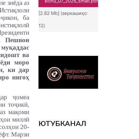
Bonu_07_2026_small.pdf
ле зиёда аз
 Истиқлоли
[2.82 Mb] (зеркашиҳо:
ҷикон, ба
бистиқлолӣ
12)
Президенти
т.
Пешвои
 муқаддас
мидошт ва
нёди моро
н, ки дар
нро нигоҳ
дар ҷомеа
ни тоҷикӣ,
аз мақоми
нҳои миллӣ
ЮТУБКАНАЛ
солҳои 20-
ёфт. Марзи