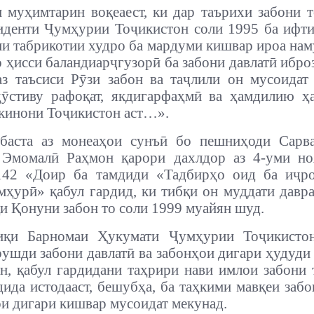
н муҳимтарин воқеаест, ки дар таърихи забони 
иденти Ҷумҳурии Тоҷикистон соли 1995 ба ифт
ми табрикотии худро ба мардуми кишвар ироа нам
о ҳисси баланди
арҷгузорӣ ба забони давлатӣ ибро
з таъсиси Рӯзи забон ва таҷлили он мусоидат
ӯстиву рафоқат, якдигарфаҳмӣ ва ҳамдилию ҳ
кинони Тоҷикистон аст…».
баста аз монеаҳои сунъӣ бо пешниҳоди Сарва
 Эмомалӣ Раҳмон қарори дахлдор аз 4-уми но
42 «Доир ба тамдиди «Тадбирҳо оид ба иҷр
мҳурӣ» қабул гардид, ки тибқи он муддати давр
қи Қонуни забон то соли 1999 муайян шуд.
иқи Барномаи Ҳукумати Ҷумҳурии Тоҷикисто
 рушди забони давлатӣ ва забонҳои дигари ҳудуд
н, қабул гардидани таҳрири нави имлои забони 
дида истодааст, бешубҳа, ба таҳкими мавқеи забо
ои дигари кишвар мусоидат мекунад.