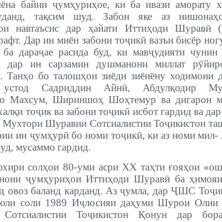
ёна байни ҷумҳуриҳое, ки ба ивази аморату х
данд, тақсим шуд. Забон яке аз нишонаҳ
ои навтаъсис дар ҳайати Иттиҳоди Шуравӣ 
афт. Дар ин миён забони тоҷикӣ вазъи бисёр ног
 ба дараҷае расида буд, ки мавҷудияти чунин
о дар ин сарзамин душманони миллат рӯйир
. Танҳо бо талошҳои зиёди зиёиёну ходимони д
 устод Садриддин Айнӣ, Абдулқодир Муҳ
ло Махсум, Шириншоҳ Шоҳтемур ва дигарон м
халқи тоҷик ва забони тоҷикӣ исбот гардид ва дар
Мухтори Шуравии Сотсиалистии Тоҷикистон та
рии ин ҷумҳурӣ бо номи тоҷикӣ, ки аз номи мил- 
уд, мусаммо гардид.
охири солҳои 80-уми асри ХХ таҳти ғояҳои «о
онони ҷумҳуриҳои Иттиҳоди Шуравӣ ба ҳимояи
д овоз баланд карданд. Аз ҷумла, дар ҶШС Тоҷи
юли соли 1989 Иҷлосияи даҳуми Шурои Олии
 Сотсиалистии Тоҷикистон Қонун дар бора