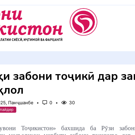
АККУЛ ДИҲЕМ
ҳи забони тоҷикӣ дар з
қлол
025, Панҷшанбе
0
30
Слайдер
увони Тоҷикистон» бахшида ба Рӯзи забон