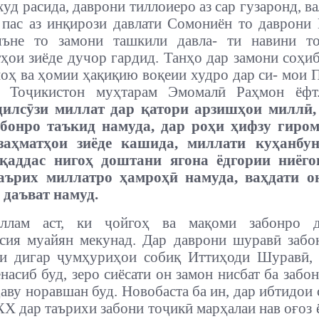
уд расида, даврони тиллоиеро аз сар гузаронд, ва
 пас аз инқирози давлати Сомониён то даврони
 яъне то замони ташкили давла- ти навини то
ҳои зиёде дучор гардид. Танҳо дар замони соҳи
оҳ ва ҳомии ҳақиқию воқеии худро дар си- мои 
 Тоҷикистон муҳтарам Эмомалӣ Раҳмон ёф
дилсӯзи миллат дар қатори арзишҳои миллӣ,
абонро таъкид намуда, дар роҳи ҳифзу гиро
заҳматҳои зиёде кашида, миллати куҳанбу
қаддас нигоҳ доштани ягона ёдгории ниёго
аърих миллатро ҳамроҳӣ намуда, ваҳдати о
 даъват намуд.
ллам аст, ки ҷойгоҳ ва мақоми забонро 
сия муайян мекунад. Дар даврони шуравӣ забо
ни дигар ҷумҳуриҳои собиқ Иттиҳоди Шуравӣ, 
енасиб буд, зеро сиёсати он замон нисбат ба забо
даву норавшан буд. Новобаста ба ин, дар ибтидои 
ХХ дар таърихи забони тоҷикӣ марҳалаи нав оғоз 