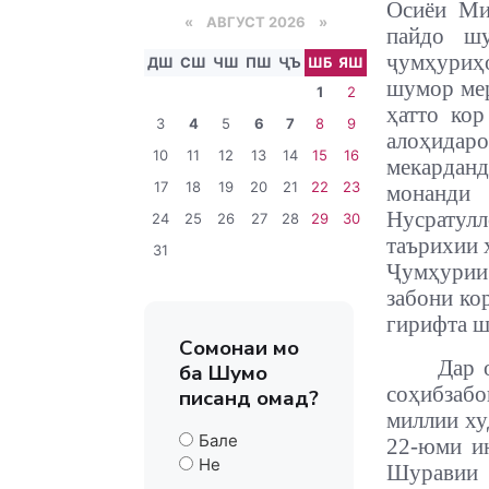
Осиёи Ми
«
АВГУСТ 2026 »
пайдо шу
ҷумҳуриҳ
ДШ
СШ
ЧШ
ПШ
ҶЪ
ШБ
ЯШ
шумор мер
1
2
ҳатто кор
3
4
5
6
7
8
9
алоҳидар
10
11
12
13
14
15
16
мекарданд
17
18
19
20
21
22
23
монанди
Нусратул
24
25
26
27
28
29
30
таърихии 
31
Ҷумҳурии 
забони ко
гирифта ш
Сомонаи мо
Дар 
ба Шумо
соҳибзаб
писанд омад?
миллии ху
Бале
22-юми и
Не
Шуравии