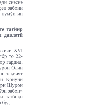
ёди сиёсие
фзи забони
у нумӯи ин
те тағйир
и давлатӣ
лосияи XVI
ябр то 22-
ор гардид,
урои Олии
он тақвият
ни Қонуни
рори Шурои
ӯзи забон»
и татбиқи
 буд.