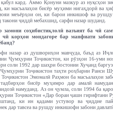
 қабул кард. Аммо Қонуни мазкур аз нуқсҳои зи
д, ки масъалаҳои бисёр муҳими нигаҳдорӣ ва ҳи
иояи меъёрҳои он, ки барои инкишоф ва рушд
д такони ҷиддӣ мебахшид, сарфи назар шуданд.
р замони соҳибистиқлолӣ вазъият ба чӣ сам
о чӣ корҳои мондагоре бар манфиати забон
ёбанд?
рфи назар аз душвориҳои мавҷуда, баъд аз Иҷ
и Ҷумҳурии Тоҷикистон, ки рӯзҳои 16-уми но
ри соли 1992 дар шаҳри бостонии Хуҷанд баргуз
 Ҷумҳурии Тоҷикистон таҳти роҳбарии Раиси Ш
Тоҷикистон Эмомалӣ Раҳмон ба масъалаҳои заб
 тадбирҳои бисёр муҳимро дар амалӣ намуда
андозӣ намуданд. Аз он ҷумла, соли 1994 ба қа
урии Тоҷикистон «Дар бораи ҷашн гирифтани Р
оштанд, ки ин қадами устувор ва ҷиддие пай
нек дар тавсеа ва рушду инкишофи забони давлатӣ