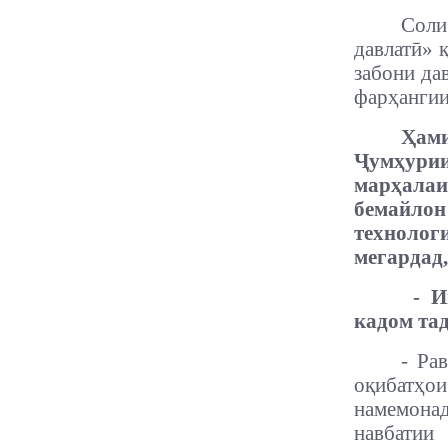
Соли
давлатӣ» қ
забони да
фарҳангии
Ҳам
Ҷумҳури
марҳала
бемайлон
технолог
мегардад,
- И
кадом та
- Ра
оқибатҳои
намемонад
навбатии