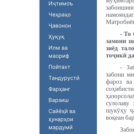
муҳимтар
Иҷтимоъ
забонши
намоянд
Чеҳраҳо
Матробиён
Ҷавонон
- То
Ҳуқуқ
замони ш
Илм ва
зиёд тал
тоҷикӣ д
маориф
Пойтахт
- За
забони ми
Тандурустӣ
фароз ва
соҳибис
Фарҳанг
ҳазорсола
Варзиш
сулолаву 
шукӯҳу ҷа
Сайёҳӣ ва
воқеан ба
ҳунарҳои
мардумӣ
Забо