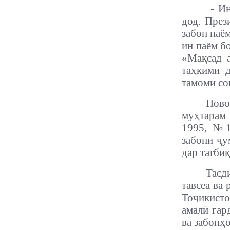
- И
дод. През
забон паё
ин паём б
«Мақсад а
таҳкими д
тамоми со
Ново
муҳтарам
1995, №1
забони ҷу
дар татби
Тасд
тавсеа ва
Тоҷикисто
амалӣ гар
ва забонҳ