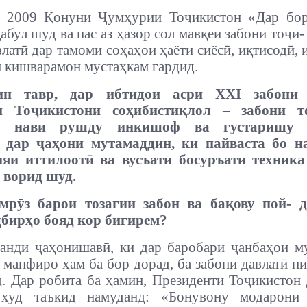
 2009 Қонуни Ҷумҳурии Тоҷикистон «Дар бор
абул шуд ва пас аз ҳазор сол мавқеи забони тоҷи
влатӣ дар тамоми соҳаҳои ҳаёти сиёсӣ, иқтисодӣ, 
 кишварамон мустаҳкам гардид.
ин тавр, дар ибтидои асри ХХI забони 
и Тоҷикистони соҳибистиқлол – забони т
и нави рушду инкишоф ва густаришу 
 дар ҷаҳони мутамаддин, ки пайваста бо н
ияи иттилоотӣ ва вусъати босуръати техника
 ворид шуд.
мрӯз барои тозагии забон ва бақову пой- 
дбирҳо бояд кор бигирем?
ванди ҷаҳонишавӣ, ки дар баробари ҷанбаҳои м
 манфиро ҳам ба бор дорад, ба забони давлатӣ ни
. Дар робита ба ҳамин, Президенти Тоҷикистон
 худ таъкид намуданд: «Бонувону модарони