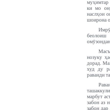
муҳимтар 
ки мо он
наслҳои о
шоирона о
Имрӯ
беолоиш 
омӯзондан
Масъ
нозуку ҳа
дорад. Ма
худ ду р
раванди та
Рава
ташаккули
марбут ас
забон аз 
забон дар