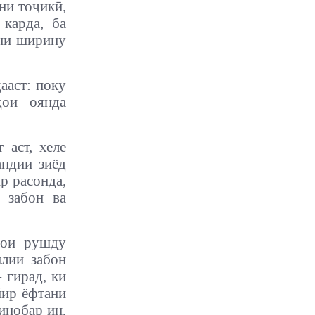
ни тоҷикӣ,
карда, ба
они ширину
ааст: поку
ҳои оянда
 аст, хеле
андии зиёд
р расонда,
 забон ва
ҳои рушду
илии забон
 гирад, ки
йир ёфтани
инобар ин,