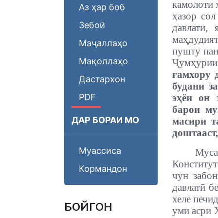
камолоти х
Аз ҳар боб
ҳазор сол
Зебоӣ
давлатӣ,
маҳдудият
Маҷаллаҳо
пушту пан
Мақоллаҳо
Ҷумҳурии
ғамхору 
Дастархон
будани з
PDF
эҳёи он 
барои му
ДАР БОРАИ МО
масири т
доштааст,
Муассиса
Муса
Конститут
Кормандон
чун забо
давлатӣ б
хеле печи
БОЙГОНӢ
уми асри 