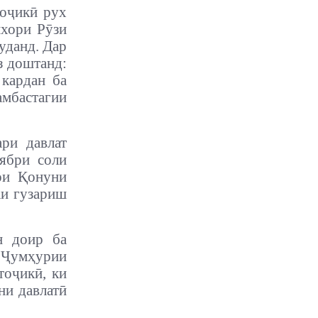
тоҷикӣ рух
ихори Рӯзи
уданд. Дар
з доштанд:
 кардан ба
амбастагии
ри давлат
ябри соли
ои Қонуни
аи гузариш
н доир ба
и Ҷумҳурии
тоҷикӣ, ки
ни давлатӣ