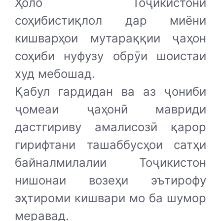
Ҳоло Тоҷикистони
соҳибистиқлол дар миёни
кишварҳои мутараққии ҷаҳон
соҳиби нуфузу обрӯи шоистаи
худ мебошад.
Қабул гардидан ва аз ҷониби
ҷомеаи ҷаҳонӣ мавриди
дастгириву амалисозӣ қарор
гирифтани ташаббусҳои сатҳи
байналмилалии Тоҷикистон
нишонаи возеҳи эътирофу
эҳтироми кишвари мо ба шумор
меравад.