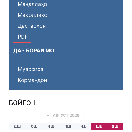
Маҷаллаҳо
Мақоллаҳо
Дастархон
PDF
ДАР БОРАИ МО
Муассиса
Кормандон
БОЙГОНӢ
«
АВГУСТ 2026 »
ДШ
СШ
ЧШ
ПШ
ҶЪ
ШБ
ЯШ