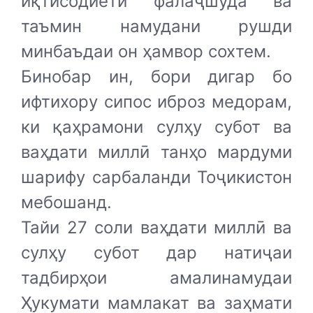
иқтисодиёти фалаҷшуда ва
таъмин намудани рушди
минбаъдаи он ҳамвор сохтем.
Бинобар ин, бори дигар бо
ифтихору сипос иброз медорам,
ки қаҳрамони сулҳу субот ва
ваҳдати миллӣ танҳо мардуми
шарифу сарбаланди Тоҷикистон
мебошанд.
Тайи 27 соли ваҳдати миллӣ ва
сулҳу субот дар натиҷаи
тадбирҳои амалинамудаи
Ҳукумати мамлакат ва заҳмати