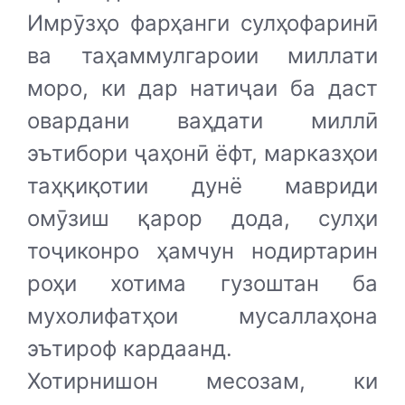
Имрӯзҳо фарҳанги сулҳофаринӣ
ва таҳаммулгароии миллати
моро, ки дар натиҷаи ба даст
овардани ваҳдати миллӣ
эътибори ҷаҳонӣ ёфт, марказҳои
таҳқиқотии дунё мавриди
омӯзиш қарор дода, сулҳи
тоҷиконро ҳамчун нодиртарин
роҳи хотима гузоштан ба
мухолифатҳои мусаллаҳона
эътироф кардаанд.
Хотирнишон месозам, ки