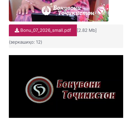
Bonu_07_2026_small.pdf
[2.82 Mb]
(зеркашиҳо: 12)