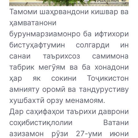
Тамоми шаҳрвандони кишвар ва
ҳамватанони
бурунмарзиамонро ба ифтихори
бистуҳафтумин солгарди ин
санаи таърихсоз самимона
табрик мегӯям ва ба хонадони
ҳар як сокини Тоҷикистон
амнияту оромӣ ва тандурустиву
хушбахтӣ орзу менамоям.
Дар саҳифаҳои таърихи даврони
соҳибистиқлолии Ватани
азизамон рӯзи 27-уми июни