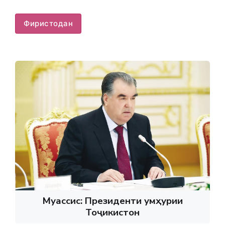
Фиристодан
Муассис: Президенти Ҷумҳурии
Тоҷикистон