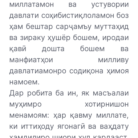
миллатамон ва устувории
давлати соҳибистиқлоламон боз
ҳам бештар сарҷамъу муттаҳид
ва зираку ҳушёр бошем, иродаи
қавӣ дошта бошем ва
манфиатҳои милливу
давлатиамонро содиқона ҳимоя
намоем.
Дар робита ба ин, як масъалаи
муҳимро хотирнишон
менамоям: ҳар қавму миллате,
ки иттиҳоду ягонагӣ ва ваҳдату
ҳамдилиро шиори худ кардааст,