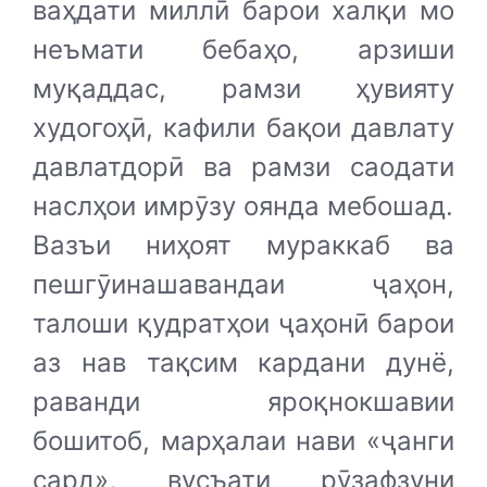
ваҳдати миллӣ барои халқи мо
неъмати бебаҳо, арзиши
муқаддас, рамзи ҳувияту
худогоҳӣ, кафили бақои давлату
давлатдорӣ ва рамзи саодати
наслҳои имрӯзу оянда мебошад.
Вазъи ниҳоят мураккаб ва
пешгӯинашавандаи ҷаҳон,
талоши қудратҳои ҷаҳонӣ барои
аз нав тақсим кардани дунё,
раванди яроқнокшавии
бошитоб, марҳалаи нави «ҷанги
сард», вусъати рӯзафзуни