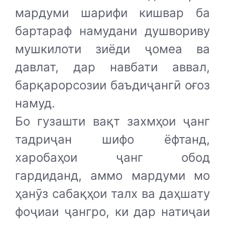
мардуми шарифи кишвар ба
бартараф намудани душвориву
мушкилоти зиёди ҷомеа ва
давлат, дар навбати аввал,
барқарорсозии баъдиҷангӣ оғоз
намуд.
Бо гузашти вақт захмҳои ҷанг
тадриҷан шифо ёфтанд,
харобаҳои ҷанг обод
гардиданд, аммо мардуми мо
ҳанӯз сабақҳои талх ва даҳшату
фоҷиаи ҷангро, ки дар натиҷаи