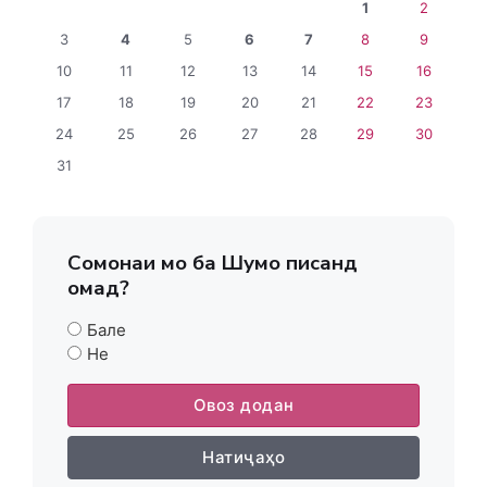
1
2
3
4
5
6
7
8
9
10
11
12
13
14
15
16
17
18
19
20
21
22
23
24
25
26
27
28
29
30
31
Сомонаи мо ба Шумо писанд
омад?
Бале
Не
Овоз додан
Натиҷаҳо