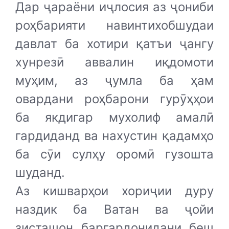
Дар ҷараёни иҷлосия аз ҷониби
роҳбарияти навинтихобшудаи
давлат ба хотири қатъи ҷангу
хунрезӣ аввалин иқдомоти
муҳим, аз ҷумла ба ҳам
овардани роҳбарони гурӯҳҳои
ба якдигар мухолиф амалӣ
гардиданд ва нахустин қадамҳо
ба сӯи сулҳу оромӣ гузошта
шуданд.
Аз кишварҳои хориҷии дуру
наздик ба Ватан ва ҷойи
зисташон баргардонидани беш