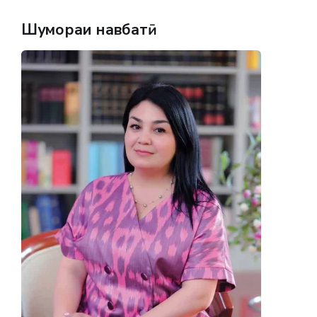
Шумораи навбатӣ