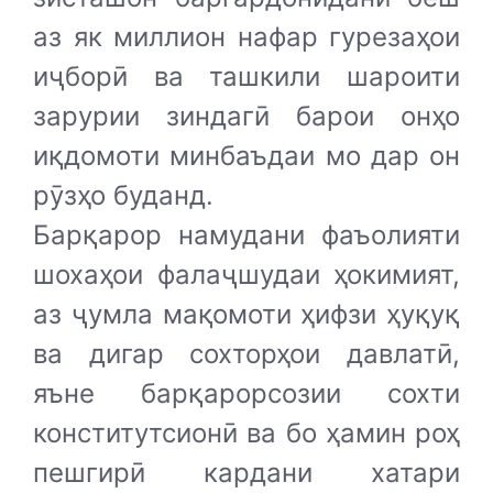
аз як миллион нафар гурезаҳои
иҷборӣ ва ташкили шароити
зарурии зиндагӣ барои онҳо
иқдомоти минбаъдаи мо дар он
рӯзҳо буданд.
Барқарор намудани фаъолияти
шохаҳои фалаҷшудаи ҳокимият,
аз ҷумла мақомоти ҳифзи ҳуқуқ
ва дигар сохторҳои давлатӣ,
яъне барқарорсозии сохти
конститутсионӣ ва бо ҳамин роҳ
пешгирӣ кардани хатари