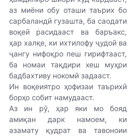
аз миёни обу оташи таърих бо
сарбаландӣ гузашта, ба саодати
воқеӣ расидааст ва баръакс,
ҳар халқе, ки ихтилофу ҷудоӣ ва
ҷангу нифоқро пеш гирифтааст,
ба номаи тақдири хеш муҳри
бадбахтиву нокомӣ задааст.
Ин воқеиятро ҳофизаи таърихӣ
борҳо собит намудааст.
Аз ин рӯ, ҳар яки мо бояд
амиқан дарк намоем, ки
азамату қудрат ва тавоноии