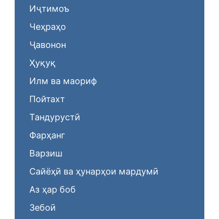
Иҷтимоъ
Чеҳраҳо
Ҷавонон
Ҳуқуқ
Илм ва маориф
Пойтахт
Тандурустӣ
Фарҳанг
Варзиш
Сайёҳӣ ва ҳунарҳои мардумӣ
Аз ҳар боб
Зебоӣ