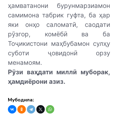
ҳамватанони бурунмарзиамон
самимона табрик гуфта, ба ҳар
яки онҳо саломатӣ, саодати
рӯзгор, комёбӣ ва ба
Тоҷикистони маҳбубамон сулҳу
суботи ҷовидонӣ орзу
менамоям.
Рӯзи ваҳдати миллӣ муборак,
ҳамдиёрони азиз.
Мубодила: