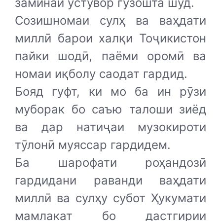
заминаи устувор гузошта шуд.
Созишномаи сулҳ ва ваҳдати
миллӣ барои халқи Тоҷикистон
пайки шодӣ, паёми оромӣ ва
номаи иқболу саодат гардид.
Бояд гуфт, ки мо ба ин рӯзи
муборак бо саъю талоши зиёд
ва дар натиҷаи музокироти
тӯлонӣ муяссар гардидем.
Ба шарофати роҳандозӣ
гардидани раванди ваҳдати
миллӣ ва сулҳу субот Ҳукумати
мамлакат бо дастгирии