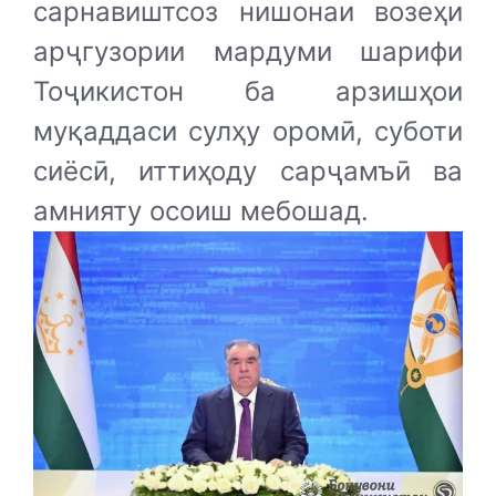
сарнавиштсоз нишонаи возеҳи
арҷгузории мардуми шарифи
Тоҷикистон ба арзишҳои
муқаддаси сулҳу оромӣ, суботи
сиёсӣ, иттиҳоду сарҷамъӣ ва
амнияту осоиш мебошад.