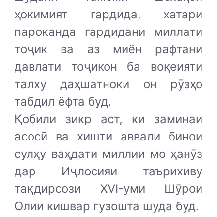
ҳокимият гардида, хатари
пароканда гардидани миллати
тоҷик ва аз миён рафтани
давлати тоҷикон ба воқеияти
талху даҳшатноки он рӯзҳо
табдил ёфта буд.
Қобили зикр аст, ки заминаи
асосӣ ва хишти аввали бинои
сулҳу ваҳдати миллии мо ҳанӯз
дар Иҷлосияи таърихиву
тақдирсози XVI-уми Шӯрои
Олии кишвар гузошта шуда буд.