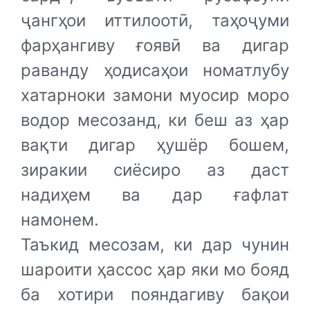
ҷангҳои иттилоотӣ, таҳоҷуми
фарҳангиву ғоявӣ ва дигар
раванду ҳодисаҳои номатлубу
хатарноки замони муосир моро
водор месозанд, ки беш аз ҳар
вақти дигар ҳушёр бошем,
зиракии сиёсиро аз даст
надиҳем ва дар ғафлат
намонем.
Таъкид месозам, ки дар чунин
шароити ҳассос ҳар яки мо бояд
ба хотири пояндагиву бақои