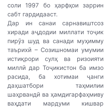
соли 1997 бо ҳарфҳои заррин
сабт гардидааст.
Дар ин санаи сарнавиштсоз
хиради аҷдодии миллати тоҷик
пирӯз шуд ва санади муҳимму
таърихӣ – Созишномаи умумии
истиқрори сулҳ ва ризоияти
миллӣ дар Тоҷикистон ба имзо
расида, ба хотимаи ҷанги
даҳшатбори таҳмилии
шаҳрвандӣ ва ҳамдигарфаҳмиву
ваҳдати мардуми кишвар