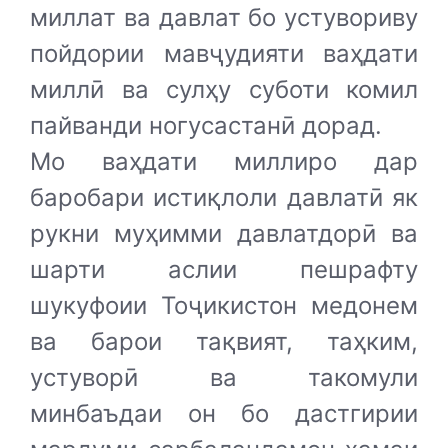
миллат ва давлат бо устувориву
пойдории мавҷудияти ваҳдати
миллӣ ва сулҳу суботи комил
пайванди ногусастанӣ дорад.
Мо ваҳдати миллиро дар
баробари истиқлоли давлатӣ як
рукни муҳимми давлатдорӣ ва
шарти аслии пешрафту
шукуфоии Тоҷикистон медонем
ва барои тақвият, таҳким,
устуворӣ ва такомули
минбаъдаи он бо дастгирии