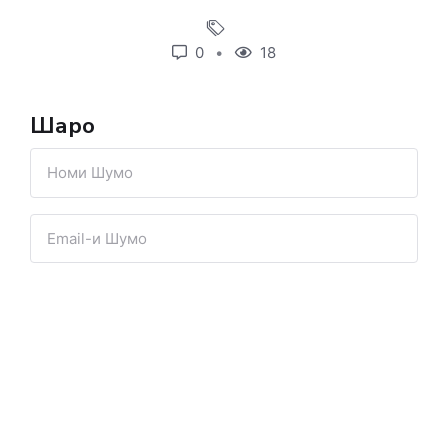
0
18
Шарҳҳо