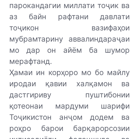
парокандагии миллати тоҷик ва
аз байн рафтани давлати
тоҷикон вазифаҳои
мубрамтарину аввалиндараҷаи
мо дар он айём ба шумор
мерафтанд.
Ҳамаи ин корҳоро мо бо майлу
иродаи қавии халқамон ва
дастгириву пуштибонии
қотеонаи мардуми шарифи
Тоҷикистон анҷом додем ва
роҳро барои барқарорсозии