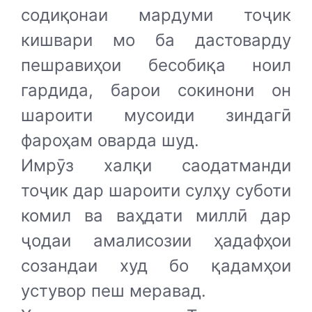
содиқонаи мардуми тоҷик
кишвари мо ба дастоварду
пешравиҳои бесобиқа ноил
гардида, барои сокинони он
шароити мусоиди зиндагӣ
фароҳам оварда шуд.
Имрӯз халқи саодатманди
тоҷик дар шароити сулҳу суботи
комил ва ваҳдати миллӣ дар
ҷодаи амалисозии ҳадафҳои
созандаи худ бо қадамҳои
устувор пеш меравад.