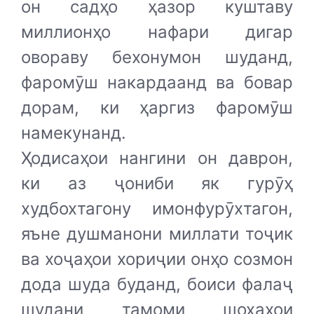
он садҳо ҳазор куштаву
миллионҳо нафари дигар
овораву бехонумон шуданд,
фаромӯш накардаанд ва бовар
дорам, ки ҳаргиз фаромӯш
намекунанд.
Ҳодисаҳои нангини он даврон,
ки аз ҷониби як гурӯҳ
худбохтагону имонфурӯхтагон,
яъне душманони миллати тоҷик
ва хоҷаҳои хориҷии онҳо созмон
дода шуда буданд, боиси фалаҷ
шудани тамоми шохаҳои