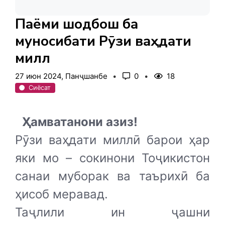
Паёми шодбошӣ ба
муносибати Рӯзи ваҳдати
миллӣ
27 июн 2024, Панҷшанбе
0
18
Сиёсат
Ҳамватанони азиз!
Рӯзи ваҳдати миллӣ барои ҳар
яки мо – сокинони Тоҷикистон
санаи муборак ва таърихӣ ба
ҳисоб меравад.
Таҷлили ин ҷашни