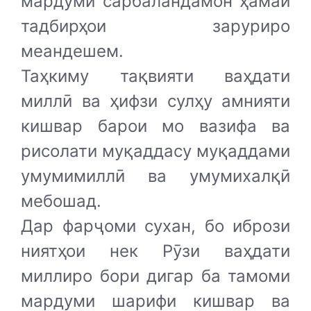
мардуми сарбаландамон ҳамаи
тадбирҳои заруриро
меандешем.
Таҳкиму тақвияти ваҳдати
миллӣ ва ҳифзи сулҳу амнияти
кишвар барои мо вазифа ва
рисолати муқаддасу муқаддами
умумимиллӣ ва умумихалқӣ
мебошад.
Дар фарҷоми сухан, бо ибрози
ниятҳои нек Рӯзи ваҳдати
миллиро бори дигар ба тамоми
мардуми шарифи кишвар ва