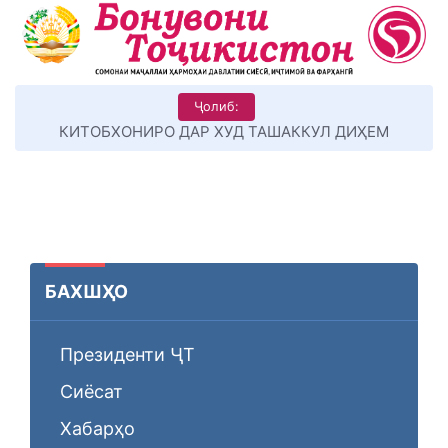
Ҷолиб:
КИТОБХОНИРО ДАР ХУД ТАШАККУЛ ДИҲЕМ
БАХШҲО
Президенти ҶТ
Сиёсат
Хабарҳо