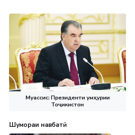
Муассис: Президенти Ҷумҳурии
Тоҷикистон
Шумораи навбатӣ