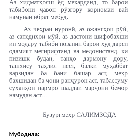
Аз хидматҳояш ёд мекарданд, то барои
табибони ҷавон рӯзгору корномаи вай
намунаи ибрат мебуд.
Аз чеҳраи нуронӣ, аз ожангҳои рӯй,
аз сапедиҳои мӯй, аз дастони шифобахши
ин модару табиби нозанин барои худ дарси
одамият мегирифтанд ва медонистанд, ки
пизишк будан, танҳо дармону дору,
ташхису таҳлил нест, балки муҳаббат
варзидан ба бани башар аст, меҳр
бахшидан ба ҷони ранҷурон аст, табассуму
суханҳои нармро шаддаи марҷони бемор
намудан аст…
Бузургмеҳр САЛИМЗОДА
Мубодила: