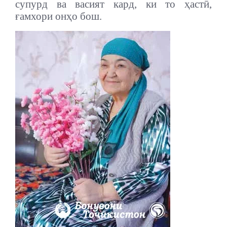
супурд ва васият кард, ки то ҳастӣ,
ғамхори онҳо бош.