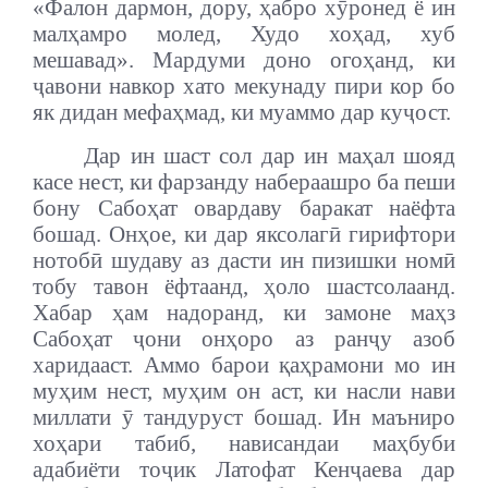
«Фалон дармон, дору, ҳабро хӯронед ё ин
малҳамро молед, Худо хоҳад, хуб
мешавад». Мардуми доно огоҳанд, ки
ҷавони навкор хато мекунаду пири кор бо
як дидан мефаҳмад, ки муаммо дар куҷост.
Дар ин шаст сол дар ин маҳал шояд
касе нест, ки фарзанду набераашро ба пеши
бону Сабоҳат овардаву баракат наёфта
бошад.
Онҳое, ки дар яксолагӣ гирифтори
нотобӣ шудаву аз дасти ин пизишки номӣ
тобу тавон ёфтаанд, ҳоло шастсолаанд.
Хабар ҳам надоранд, ки замоне маҳз
Сабоҳат ҷони онҳоро аз ранҷу азоб
харидааст.
Аммо барои қаҳрамони мо ин
муҳим нест, муҳим он аст, ки насли нави
миллати ӯ тандуруст бошад. Ин маъниро
хоҳари табиб, нависандаи маҳбуби
адабиёти тоҷик Латофат Кенҷаева дар