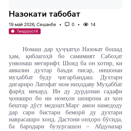
Назокати табобат
19 май 2026, Сешанбе
0
14
Тандурустӣ
Номаш дар ҳуҷҷатҳо Назокат бошад
ҳам, қиблагоҳӣ бо самимият Сабоҳат
унвонаш мегирифт. Шояд ба он хотир, ки
аввалин духтар баъди писар, нишонаи
муҳаббат буду ҷигарбандаш. Духтари
дигариро Латофат ном ниҳодаву Муҳаббат
фарёд мекард. Ин ду дурдонаи садафи
ҷонашро бо ин номҳои шоирона аз ҷон
бештар дӯст медошт.
Марг амон намедоду
дар сари бистари беморӣ ду духтари
наврасашро хонд. Дастони онҳоро бӯсида,
ба бародари бузургашон – Абдуназар