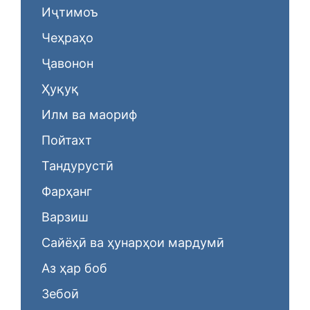
Иҷтимоъ
Чеҳраҳо
Ҷавонон
Ҳуқуқ
Илм ва маориф
Пойтахт
Тандурустӣ
Фарҳанг
Варзиш
Сайёҳӣ ва ҳунарҳои мардумӣ
Аз ҳар боб
Зебоӣ