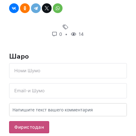
0
14
Шарҳҳо
Фиристодан