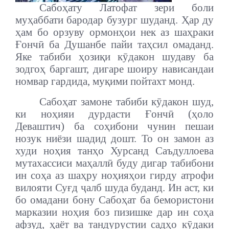
Сабоҳату Латофат зери боли
муҳаббати бародар бузург шуданд. Ҳар ду
ҳам бо орзуву ормонҳои нек аз шаҳраки
Ғончӣ ба Душанбе пайи таҳсил омаданд.
Яке табиби ҳозиқи кӯдакон шудаву ба
зодгоҳ баргашт, дигаре шоиру нависандаи
номвар гардида, муқими пойтахт монд.
Сабоҳат замоне табиби кӯдакон шуд,
ки ноҳияи дурдасти Ғончӣ (ҳоло
Деваштич) ба соҳибони чунин пешаи
нозук ниёзи шадид дошт. То он замон аз
худи ноҳия танҳо Хурсанд Саъдуллоева
мутахассиси маҳаллӣ буду дигар табибони
ин соҳа аз шаҳру ноҳияҳои гирду атрофи
вилояти Суғд ҷалб шуда буданд.
Ин аст, ки
бо омадани бону Сабоҳат ба бемористони
марказии ноҳия боз пизишке дар ин соҳа
афзуд, ҳаёт ва тандурустии садҳо кӯдаки