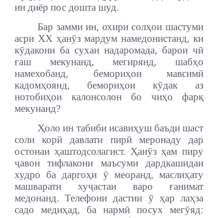
ин диёр пос дошта шуд.
Бар замми ин, охири солҳои шастуми
асри ХХ ҳанӯз мардум намедонистанд, ки
кӯдакони ба сухан надаромада, барои чӣ
ғаш мекунанд, мегирянд, шабҳо
намехобанд, бемориҳои мавсимӣ
кадомҳоянд, бемориҳои кӯдак аз
нотобиҳои калонсолон бо чиҳо фарқ
мекунанд?
Ҳоло ин табиби исавиҳуш баъди шаст
соли корӣ давлати пирӣ меронаду дар
остонаи ҳаштодсолагист. Ҳанӯз ҳам пиру
ҷавон тифлакони маъсуми дардкашидаи
худро ба даргоҳи ӯ меоранд, маслиҳату
машварати хуҷастаи варо ғанимат
медонанд. Телефони дастии ӯ ҳар лаҳза
садо медиҳад, ба нармӣ посух мегӯяд: