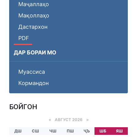
Маҷаллаҳо
Мақоллаҳо
Дастархон
PDF
ДАР БОРАИ МО
Муассиса
Кормандон
БОЙГОНӢ
«
АВГУСТ 2026 »
ДШ
СШ
ЧШ
ПШ
ҶЪ
ШБ
ЯШ