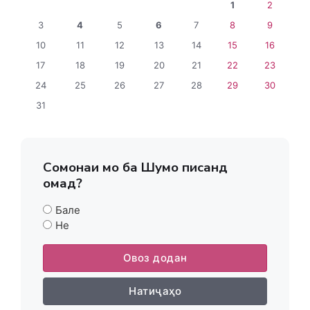
1
2
3
4
5
6
7
8
9
10
11
12
13
14
15
16
17
18
19
20
21
22
23
24
25
26
27
28
29
30
31
Сомонаи мо ба Шумо писанд
омад?
Бале
Не
Овоз додан
Натиҷаҳо