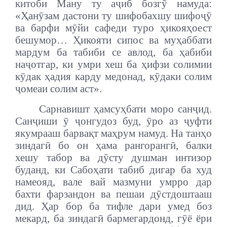
китоби Ману ту аҷиб бозгӯ намуда:
«Ҳанӯзам дастони ту шифобахшу шифоҷӯ
ва барфи мӯйи сафеди туро ҳикояҳоест
бешумор… Ҳикояти сипос ва муҳаббати
мардум ба табиби се авлод, ба ҳабиби
наҷотгар, ки умри хеш ба ҳифзи солимии
кӯдак ҳадия карду медонад, кӯдаки солим
ҷомеаи солим аст».
Сарнавишт ҳамсуҳбати моро санҷид.
Санҷиши ӯ ҷонгудоз буд, ӯро аз ҷуфти
якумрааш барвақт маҳрум намуд. На танҳо
зиндагӣ бо он ҳама рангорангӣ, балки
хешу табор ва дӯсту душман интизор
буданд, ки Сабоҳати табиб дигар ба худ
намеояд, вале вай мазмуни умрро дар
бахти фарзандон ва пешаи дӯстдоштааш
дид. Ҳар бор ба тифле дари умед боз
мекард, ба зиндагӣ бармегардонд, гӯё ёри