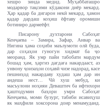
хешро зинда медид.
Муҳаббаташро
модарвор тақсими кӯдакони диёр мекард.
Ҳар қадар ба дигарон некӣ мекард, ҳамон
қадар дардаш коҳиш ёфтаву оромиши
ботиниро дармеёфт.
Писарону духтарони Сабоҳат
Кенҷаева – Замира, Зафар, Анвар ва
Нигина ҳама соҳиби маълумоти олӣ буда,
дар соҳаҳои гуногун хидмат ба ҷо
меоранд.
Як умр пайи табобати мардум
бошад ҳам, ҳаргиз дағдаға накардааст, аз
унвону ҷоизаҳои соҳавӣ чизе надорад, касе
пешниҳод накардаву худаш ҳам дар ин
андеша нест… Чӣ хуш мебуд, ки
масъулони ноҳияи Деваштич ба ифтихори
ҳаштодумин баҳори умри Сабоҳат
Кенҷаева, моми бузург, табиби исавиҳуш
як маҳфили хоксорона доир менамуданд.