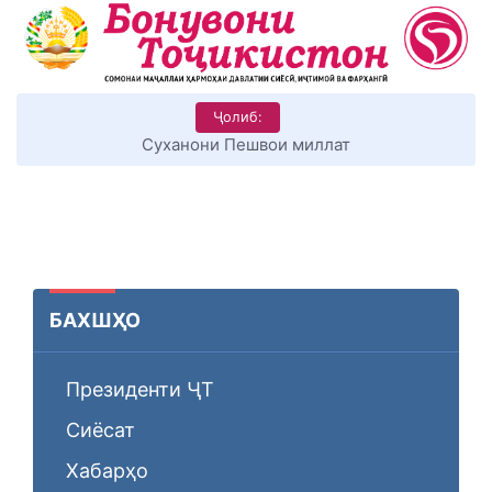
Ҷолиб:
КИТОБХОНИРО ДАР ХУД ТАШАККУЛ ДИҲЕМ
БАХШҲО
Президенти ҶТ
Сиёсат
Хабарҳо