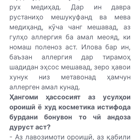
рух медиҳад. Дар ин давра
рустаниҳо мешукуфанд ва мева
медиҳанд, кӯча чанг мешавад, аз
гулҳо аллергия ба амал меояд, ки
номаш поленоз аст. Илова бар ин,
баъзан аллергия дар тирамоҳ
шадидан эҳсос мешавад, зеро ҳавои
хунук низ метавонад ҳамчун
аллерген амал кунад.
Ҳангоми ҳассосият аз усулҳои
ороишӣ ё худ косметика истифода
бурдани бонувон то чӣ андоза
дуруст аст?
- Аз лавозимоти ороишӣ, аз қабили