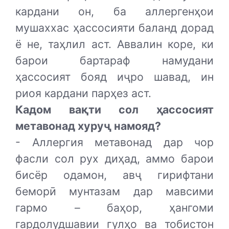
кардани он, ба аллергенҳои
мушаххас ҳассосияти баланд дорад
ё не, таҳлил аст. Аввалин коре, ки
барои бартараф намудани
ҳассосият бояд иҷро шавад, ин
риоя кардани парҳез аст.
Кадом вақти сол ҳассосият
метавонад хуруҷ намояд?
- Аллергия метавонад дар чор
фасли сол рух диҳад, аммо барои
бисёр одамон, авҷ гирифтани
беморӣ мунтазам дар мавсими
гармо – баҳор, ҳангоми
гардолудшавии гулҳо ва тобистон