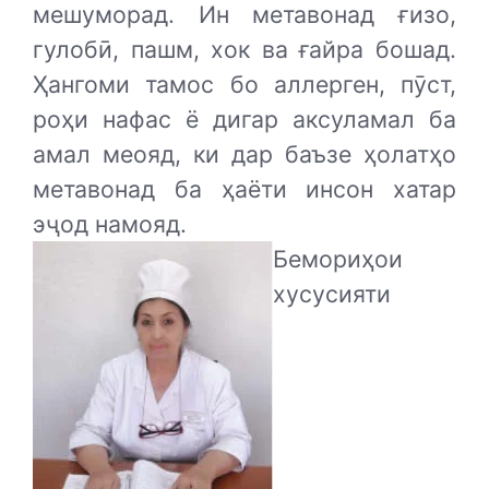
мешуморад. Ин метавонад ғизо,
гулобӣ, пашм, хок ва ғайра бошад.
Ҳангоми тамос бо аллерген, пӯст,
роҳи нафас ё дигар аксуламал ба
амал меояд, ки дар баъзе ҳолатҳо
метавонад ба ҳаёти инсон хатар
эҷод намояд.
Бемориҳои
хусусияти