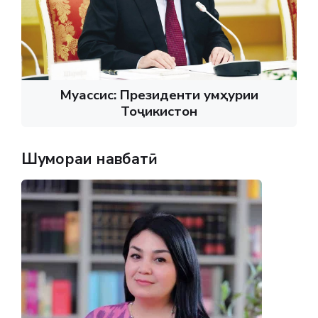
Муассис: Президенти Ҷумҳурии
Тоҷикистон
Шумораи навбатӣ