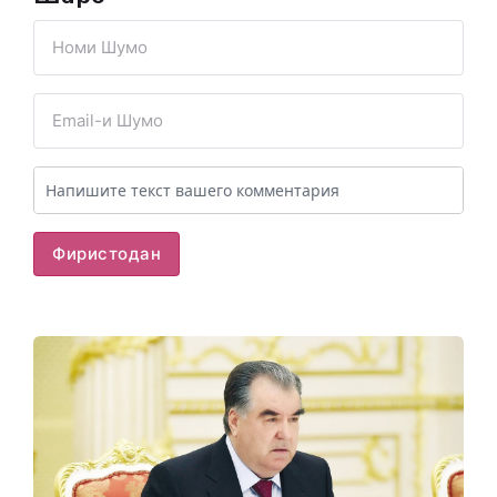
Фиристодан