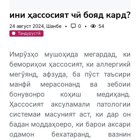
Ҳини ҳассосият чӣ бояд кард?
24 август 2024, Шанбе
0
54
Тандурустӣ
Имрӯзҳо мушоҳида мегардад, ки
бемориҳои ҳассосият, ки аллергикӣ
мегӯянд, афзуда, ба пӯст таъсири
манфӣ мерасонанд ва зебоии
бонувонро коҳиш медиҳанд.
Ҳассосият аксуламали патологии
системаи масуният аст, ки дар он
бадан моддаҳоеро, ки барои аксари
одамон бехатаранд, вазнин