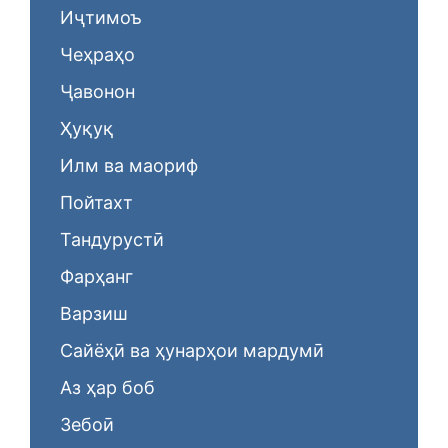
Иҷтимоъ
Чеҳраҳо
Ҷавонон
Ҳуқуқ
Илм ва маориф
Пойтахт
Тандурустӣ
Фарҳанг
Варзиш
Сайёҳӣ ва ҳунарҳои мардумӣ
Аз ҳар боб
Зебоӣ