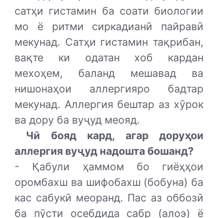
сатҳи гистамин ба соати биологии
мо ё ритми сиркадианӣ пайравӣ
мекунад. Сатҳи гистамин тақрибан,
вақте ки одатан хоб кардан
мехоҳем, баланд мешавад ва
нишонаҳои аллергияро бадтар
мекунад. Аллергия бештар аз хӯрок
ва дору ба вуҷуд меояд.
Чӣ бояд кард, агар доруҳои
аллергия вуҷуд надошта бошанд?
- Қабули ҳаммом бо гиёҳҳои
оромбахш ва шифобахш (бобуна) ба
кас сабукӣ меоранд. Пас аз оббозӣ
ба пӯсти осебдида сабр (алоэ) ё