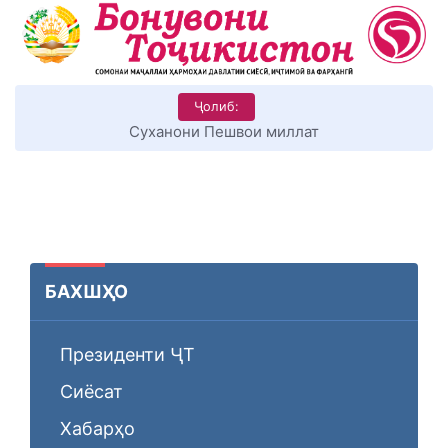
Ҷолиб:
КИТОБХОНИРО ДАР ХУД ТАШАККУЛ ДИҲЕМ
БАХШҲО
Президенти ҶТ
Сиёсат
Хабарҳо