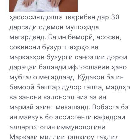
ҳассосиятдошта тақрибан дар 30
дарсади одамон мушоҳида
мегарданд. Ба ин беморӣ, асосан,
сокинони бузургшаҳрҳо ва
марказҳои бузурги саноатии дорои
дараҷаи баланди ифлосшавии ҳаво
мубтало мегарданд. Кӯдакон ба ин
беморӣ бештар дучор гашта, мардҳо
ва занони калонсол низ аз ин
маризӣ азият мекашанд. Вобаста ба
ин мавзуъ бо ассистенти кафедраи
аллергология иммунологияи
Маркази миллии ташхису таҳлил