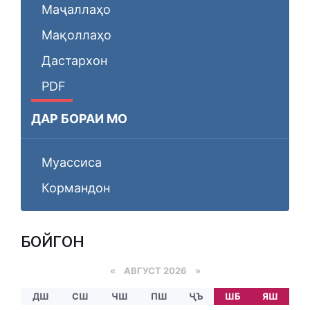
Маҷаллаҳо
Мақоллаҳо
Дастархон
PDF
ДАР БОРАИ МО
Муассиса
Кормандон
БОЙГОНӢ
«
АВГУСТ 2026 »
ДШ
СШ
ЧШ
ПШ
ҶЪ
ШБ
ЯШ