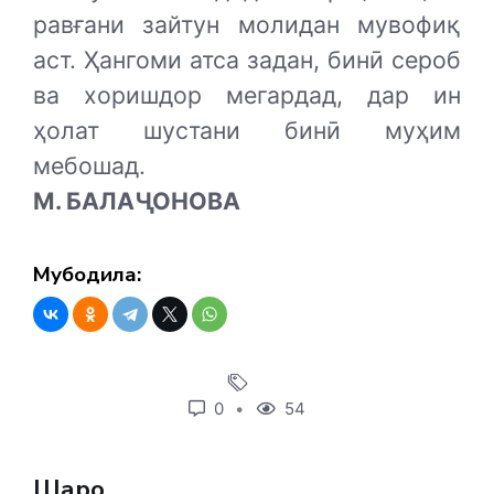
равғани зайтун молидан мувофиқ
аст. Ҳангоми атса задан, бинӣ сероб
ва хоришдор мегардад, дар ин
ҳолат шустани бинӣ муҳим
мебошад.
М. БАЛАҶОНОВА
Мубодила:
0
54
Шарҳҳо