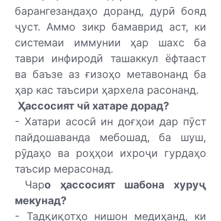
барангезандаҳо доранд, дурӣ бояд
ҷуст. Аммо зикр бамаврид аст, ки
системаи иммунии ҳар шахс ба
таври инфиродӣ ташаккул ёфтааст
ва баъзе аз ғизоҳо метавонанд ба
ҳар кас таъсири ҳархела расонанд.
Ҳассосият чӣ хатаре дорад?
- Хатари асосӣ ин доғҳои дар пӯст
пайдошаванда мебошад, ба шуш,
рӯдаҳо ва роҳҳои ихроҷи гурдаҳо
таъсир мерасонад.
Чар
о ҳассосият шабона хуруҷ
мекунад?
- Тадқиқотҳо нишон медиҳанд, ки