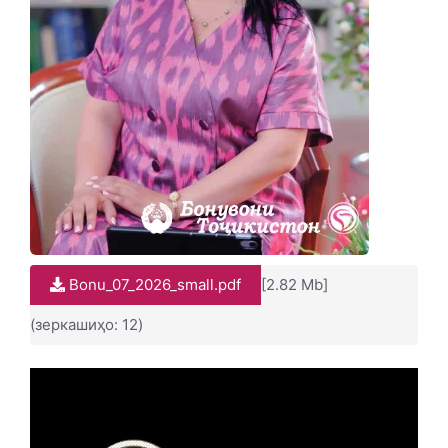
Bonu_07_2026_small.pdf
[2.82 Mb]
(зеркашиҳо: 12)