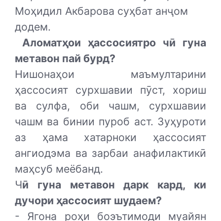
Моҳидил Акбарова суҳбат анҷом
додем.
Аломатҳои ҳассосиятро чӣ гуна
метавон пай бурд?
Нишонаҳои маъмултарини
ҳассосият сурхшавии пӯст, хориш
ва сулфа, оби чашм, сурхшавии
чашм ва бинии пуроб аст. Зуҳуроти
аз ҳама хатарноки ҳассосият
ангиодэма ва зарбаи анафилактикӣ
маҳсуб меёбанд.
Ч
ӣ гуна метавон дарк кард, ки
дучори ҳассосият шудаем?
- Ягона роҳи боэътимоди муайян