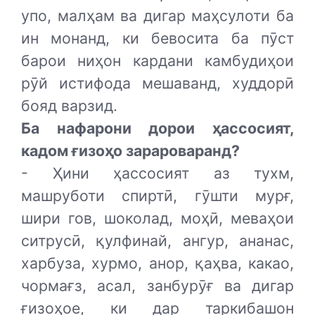
упо, малҳам ва дигар маҳсулоти ба
ин монанд, ки бевосита ба пӯст
барои ниҳон кардани камбудиҳои
рӯй истифода мешаванд, худдорӣ
бояд варзид.
Ба нафарони дорои ҳассосият,
кадом ғизоҳо зарароваранд?
- Ҳини ҳассосият аз тухм,
машруботи спиртӣ, гӯшти мурғ,
шири гов, шоколад, моҳӣ, меваҳои
ситрусӣ, қулфинай, ангур, ананас,
харбуза, хурмо, анор, қаҳва, какао,
чормағз, асал, занбурӯғ ва дигар
ғизоҳое, ки дар таркибашон