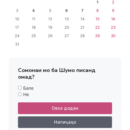
1
2
3
4
5
6
7
8
9
10
11
12
13
14
15
16
17
18
19
20
21
22
23
24
25
26
27
28
29
30
31
Сомонаи мо ба Шумо писанд
омад?
Бале
Не
Овоз додан
Натиҷаҳо