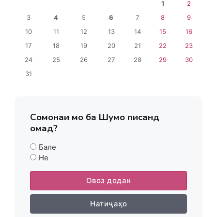
1
2
3
4
5
6
7
8
9
10
11
12
13
14
15
16
17
18
19
20
21
22
23
24
25
26
27
28
29
30
31
Сомонаи мо ба Шумо писанд
омад?
Бале
Не
Овоз додан
Натиҷаҳо