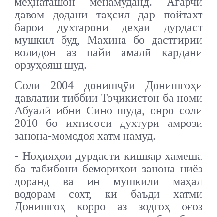
меҳнаташон менамуданд. Агарчи
давом додани таҳсил дар пойтахт
барои духтарони деҳаи дурдаст
мушкил буд, Маҳина бо дастгирии
волидон аз пайи амалӣ кардани
орзуҳояш шуд.
Соли 2004 донишҷӯи Донишгоҳи
давлатии тиббии Тоҷикистон ба номи
Абуалӣ ибни Сино шуда, онро соли
2010 бо ихтисоси духтури амрози
занона-момодоя хатм намуд.
- Ноҳияҳои дурдасти кишвар ҳамеша
ба табибони бемориҳои занона ниёз
доранд ва ин мушкили маҳал
водорам сохт, ки баъди хатми
Донишгоҳ корро аз зодгоҳ оғоз