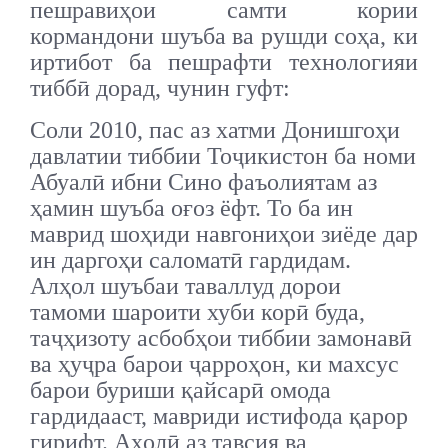
пешравиҳои самти кории
кормандони шуъба ва рушди соҳа, ки
иртибот ба пешрафти технологияи
тиббӣ дорад, чунин гуфт:
Соли 2010, пас аз хатми Донишгоҳи
давлатии тиббии Тоҷикистон ба номи
Абуалӣ ибни Сино фаъолиятам аз
ҳамин шуъба оғоз ёфт. То ба ин
маврид шоҳиди навгониҳои зиёде дар
ин даргоҳи саломатӣ гардидам.
Алҳол шуъбаи таваллуд дорои
тамоми шароити хуби корӣ буда,
таҷҳизоту асбобҳои тиббии замонавӣ
ва ҳуҷра барои ҷарроҳон, ки махсус
барои буриши қайсарӣ омода
гардидааст, мавриди истифода қарор
гирифт. Аҳолӣ аз тавсия ва