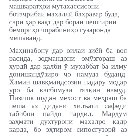
машваратҳои мутахассисони
ботаҷрибаи маҳаллӣ баҳравар буда,
сари ҳар вақт дар бораи пешгирии
бемориҳо чорабиниҳо гузаронда
мешаванд.
Маҳинабону дар оилаи зиёӣ ба воя
расида, зодмандони омӯзгораш аз
хурдӣ дар қалби ӯ муҳаббат ба илму
донишандӯзиро ҷо намуда буданд.
Ҳамин шавқмандсозии падару модар
ӯро ба касбомӯзӣ талқин намуд.
Пизишк шудан мехост ва меҳраш ба
пеша аз дидани хилъати сафеди
табибон пайдо гардид. Мардум
заҳмати духтурони маҳалро қадр
карда, бо эҳтиром сипосгузорӣ аз