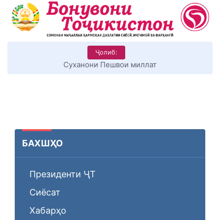
Ҷолиб:
Суханони Пешвои миллат
БАХШҲО
Президенти ҶТ
Сиёсат
Хабарҳо