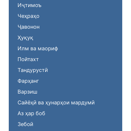
Иҷтимоъ
Чеҳраҳо
Ҷавонон
Ҳуқуқ
Илм ва маориф
Пойтахт
Тандурустӣ
Фарҳанг
Варзиш
Сайёҳӣ ва ҳунарҳои мардумӣ
Аз ҳар боб
Зебоӣ