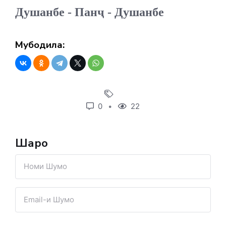
Душанбе - Панҷ - Душанбе
Мубодила:
0
22
Шарҳҳо