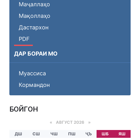
Маҷаллаҳо
Мақоллаҳо
Дастархон
PDF
ДАР БОРАИ МО
Муассиса
Кормандон
БОЙГОНӢ
«
АВГУСТ 2026 »
ДШ
СШ
ЧШ
ПШ
ҶЪ
ШБ
ЯШ