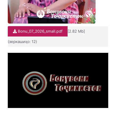
Bonu_07_2026_small.pdf
[2.82 Mb]
(зеркашиҳо: 12)