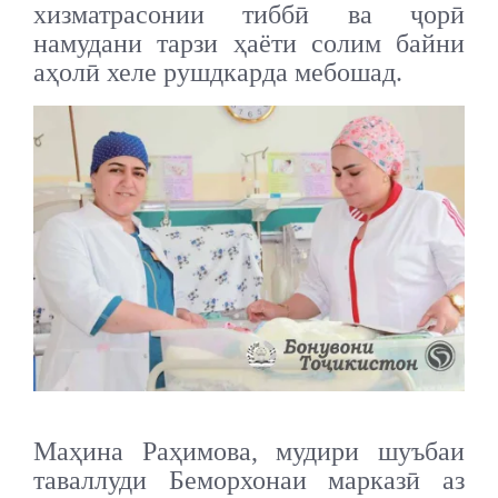
хизматрасонии тиббӣ ва ҷорӣ
намудани тарзи ҳаёти солим байни
аҳолӣ хеле рушдкарда мебошад.
Маҳина Раҳимова, мудири шуъбаи
таваллуди Беморхонаи марказӣ аз