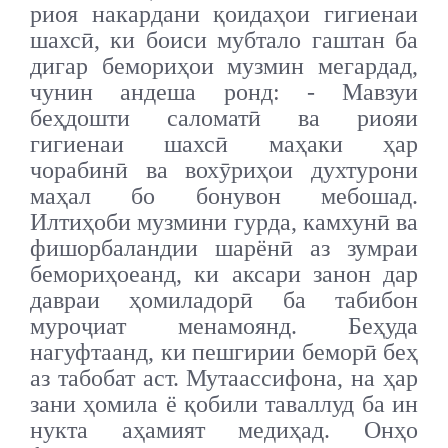
риоя накардани қоидаҳои гигиенаи
шахсӣ, ки боиси мубтало гаштан ба
дигар бемориҳои музмин мегардад,
чунин андеша ронд: - Мавзуи
беҳдошти саломатӣ ва риояи
гигиенаи шахсӣ маҳаки ҳар
чорабинӣ ва вохӯриҳои духтурони
маҳал бо бонувон мебошад.
Илтиҳоби музмини гурда, камхунӣ ва
фишорбаландии шарёнӣ аз зумраи
бемориҳоеанд, ки аксари занон дар
давраи ҳомиладорӣ ба табибон
муроҷиат менамоянд. Беҳуда
нагуфтаанд, ки пешгирии беморӣ беҳ
аз табобат аст. Мутаассифона, на ҳар
зани ҳомила ё қобили таваллуд ба ин
нукта аҳамият медиҳад. Онҳо