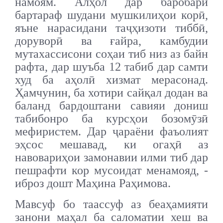
намоям. Алҳол дар баробари
бартараф шудани мушкилиҳои корӣ,
яъне нарасидани таҷҳизоти тиббӣ,
доруворӣ ва ғайра, камбудии
мутахассисони соҳаи тиб низ аз байн
рафта, дар шуъба 12 табиб дар самти
худ ба аҳолӣ хизмат мерасонад.
Ҳамчунин, ба хотири сайқал додан ва
баланд бардоштани савияи дониш
табибонро ба курсҳои бозомӯзӣ
мефиристем. Дар ҷараёни фаъолият
эҳсос мешавад, ки огаҳӣ аз
навовариҳои замонавии илми тиб дар
пешрафти кор мусоидат менамояд, -
иброз дошт Маҳина Раҳимова.
Мавсуф бо таассуф аз беаҳамияти
занони маҳал ба саломатии хеш ва