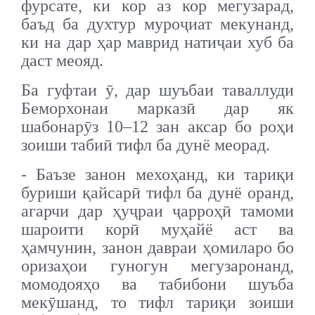
фурсате, ки кор аз кор мегузарад,
баъд ба духтур муроҷиат мекунанд,
ки на дар ҳар маврид натиҷаи хуб ба
даст меояд.
Ба гуфтаи ӯ, дар шуъбаи таваллуди
Беморхонаи марказӣ дар як
шабонарӯз 10–12 зан аксар бо роҳи
зоиши табиӣ тифл ба дунё меорад.
- Баъзе занон мехоҳанд, ки тариқи
буриши қайсарӣ тифл ба дунё оранд,
агарчи дар ҳуҷраи ҷарроҳӣ тамоми
шароити корӣ муҳайё аст ва
ҳамчунин, занон давраи ҳомиларо бо
оризаҳои гуногун мегузаронанд,
момодояҳо ва табибони шуъба
мекӯшанд, то тифл тариқи зоиши