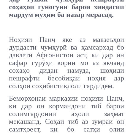
соҳаҳои гуногуни барои зиндагии
мардум муҳим ба назар мерасад.
Ноҳияи Панҷ яке аз мавзеъҳои
дурдасти ҷумҳурӣ ва ҳамсарҳад бо
давлати Афғонистон аст, ки дар ин
сафар гурӯҳи кории мо аз якчанд
соҳаҳо дидан намуда, шоҳиди
пешрафти бесобиқаи ноҳия дар
солҳои соҳибистиқлолӣ гардидем.
Беморхонаи марказии ноҳияи Панҷ,
ки дар он кормандони тиб барои
солимгардонии аҳолӣ заҳмат
мекашанд. Соҳаи тиб аз зумраи он
самтҳоест, ки бо сатҳи олии