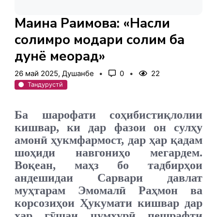
Маҳина Раҳимова: «Насли
солимро модари солим ба
дунё меорад»
26 май 2025, Душанбе
0
22
Тандурустӣ
Ба шарофати соҳибистиқлолии
кишвар, ки дар фазои он сулҳу
амонӣ ҳукмфармост, дар ҳар қадам
шоҳиди навгониҳо мегардем.
Воқеан, маҳз бо тадбирҳои
андешидаи Сарвари давлат
муҳтарам Эмомалӣ Раҳмон ва
корсозиҳои Ҳукумати кишвар дар
ҳар гӯшаи ҷумҳурӣ пешрафти