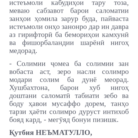
истеъмоли кабудиҳои тару тоза,
меваю сабзавот барои саломатии
занҳои ҳомила зарур буда, пайваста
истеъмоли онҳо занонро дар ин давра
аз гирифторӣ ба бемориҳои камхунӣ
ва фишорбаландии шарёнӣ нигоҳ
медорад.
- Солимии ҷомеа ба солимии зан
вобаста аст, зеро насли солимро
модари солим ба дунё меорад.
Хушбахтона, барои хуб нигоҳ
доштани саломатӣ табиати зебо ва
боду ҳавои мусаффо дорем, танҳо
тарзи ҳаёти солимро дуруст интихоб
бояд кард, - мегӯяд бонуи пизишк.
Қутбия НЕЪМАТУЛЛО,