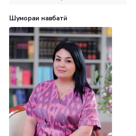
Шумораи навбатӣ