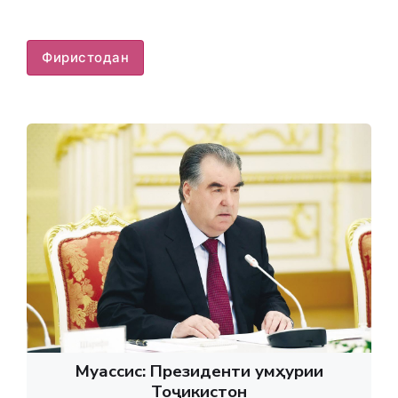
Фиристодан
Муассис: Президенти Ҷумҳурии
Тоҷикистон