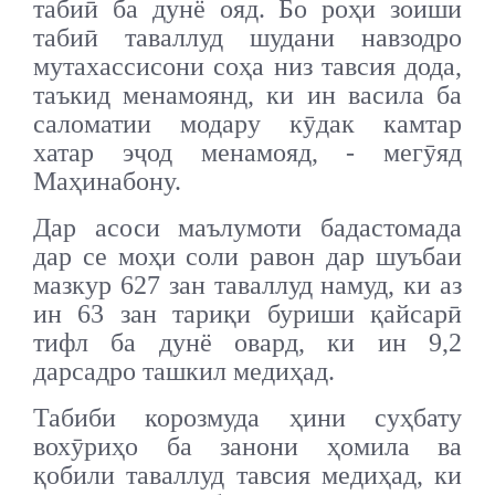
табиӣ ба дунё ояд. Бо роҳи зоиши
табиӣ таваллуд шудани навзодро
мутахассисони соҳа низ тавсия дода,
таъкид менамоянд, ки ин васила ба
саломатии модару кӯдак камтар
хатар эҷод менамояд, - мегӯяд
Маҳинабону.
Дар асоси маълумоти бадастомада
дар се моҳи соли равон дар шуъбаи
мазкур 627 зан таваллуд намуд, ки аз
ин 63 зан тариқи буриши қайсарӣ
тифл ба дунё овард, ки ин 9,2
дарсадро ташкил медиҳад.
Табиби корозмуда ҳини суҳбату
вохӯриҳо ба занони ҳомила ва
қобили таваллуд тавсия медиҳад, ки