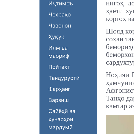
нигоҳ д
Иҷтимоъ
ҳаёти ху
Чеҳраҳо
коргоҳ в
Ҷавонон
Шояд кор
Ҳуқуқ
соҳаи та
бемориҳо
Илм ва
беморхон
маориф
сардухту
Пойтахт
Ноҳияи П
Тандурустӣ
ҳамчунин
Фарҳанг
Афғонис
Танҳо да
Варзиш
камтар а
Сайёҳӣ ва
ҳунарҳои
мардумӣ