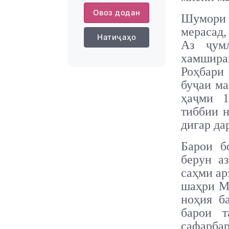
Овоз додан
Шумори 
мерасад,
Натиҷаҳо
Аз ҷум
хамшира
Роҳбари
буҷаи ма
ҳаҷми 1
тиббии н
дигар да
Барои б
берун а
саҳми ар
шаҳри Мо
ноҳия б
барои 
сафарба