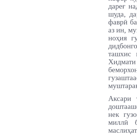
дареғ на
шуда, д
фаврӣ ба
аз ин, м
ноҳия г
дидбонг
ташхис 
Хидмати 
беморхо
гузашта
муштарак
Аксари 
доштааш
нек гуз
миллӣ б
маслиҳат