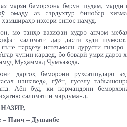
 аз марзи беморхона берун шудем, марди
ӯ омаду аз сардухтур бинобар хизма
 ҳамшираҳо изҳори сипос намуд.
ҷон, мо танҳо вазифаи худро анҷом меба
ҳифзи саломатӣ дар дасти худи шумост.
, яъне парҳезу истеъмоли дурусти ғизоро
 Агар чунин кардед, бо боварӣ умри дароз х
намуд Муҳаммад Ҷумъазода.
они даргоҳ беморони рухсатшударо эҳ
касал нашавед», гӯён, гуселу табъашонр
анд. Аён буд, ки кормандони беморхон
иҳатию саломатии мардуманд.
 НАЗИР,
 – Панҷ – Душанбе