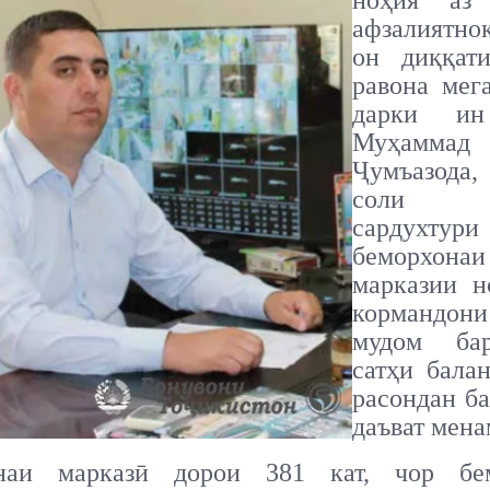
ноҳия аз 
афзалиятнок
он диққат
равона мег
дарки ин
Муҳаммад
Ҷумъазода
соли 
сардухтури
беморхонаи
марказии н
кормандон
мудом ба
сатҳи бала
расондан б
даъват мена
наи марказӣ дорои 381 кат, чор бе