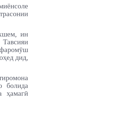
 миёнсоле
трасонии
хшем, ин
 Тавсияи
 фаромӯш
оҳед дид,
тиромона
о болида
а ҳамагӣ