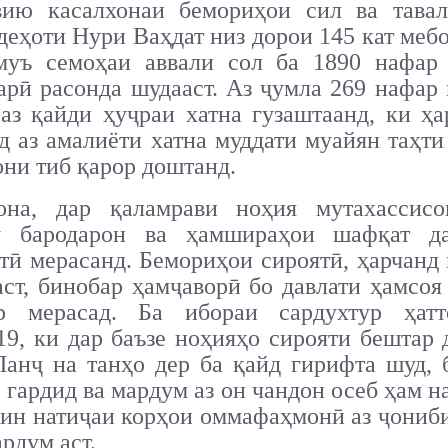
вию касалхонаи бемориҳои сил ва тавал
деҳоти Нури Ваҳдат низ дорои 145 кат меб
муъ семоҳаи аввали сол ба 1890 нафар 
арӣ расонда шудааст. Аз ҷумла 269 нафар
аз қайди ҳуҷраи хатна гузаштаанд, ки ҳ
д аз амалиёти хатна муддати муайян таҳти
ни тиб қарор доштанд.
она, дар қаламрави ноҳия мутахассисо
у бародарон ва ҳамшираҳои шафқат д
тӣ мерасанд. Бемориҳои сироятӣ, ҳарчанд
аст, бинобар ҳамҷаворӣ бо давлати ҳамсоя
р мерасад. Ба ибораи сардухтур ҳат
, ки дар баъзе ноҳияҳо сирояти бештар 
анҷ на танҳо дер ба қайд гирифта шуд, 
 гардид ва мардум аз он чандон осеб ҳам н
 ин натиҷаи корҳои оммафаҳмонӣ аз ҷониб
рдум аст.