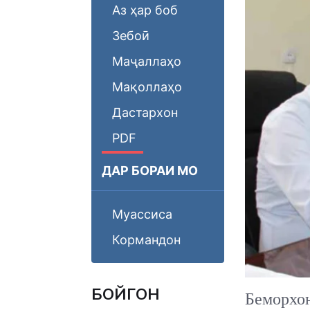
Аз ҳар боб
Зебоӣ
Маҷаллаҳо
Мақоллаҳо
Дастархон
PDF
ДАР БОРАИ МО
Муассиса
Кормандон
БОЙГОНӢ
Беморхо