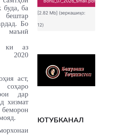
самтҳои
Bonu_07_2026_small.pdf
 буда, ба
[2.82 Mb] (зеркашиҳо:
и бештар
ардад. Бо
12)
 маънӣ
, ки аз
2020
оҳия аст,
и соҳаро
рои дар
нд хизмат
а беморон
мояд.
ЮТУБКАНАЛ
морхонаи