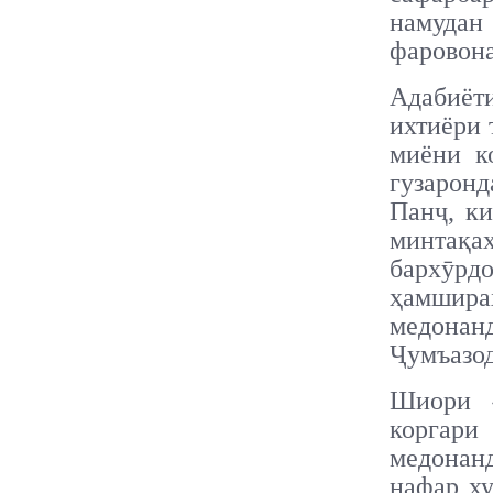
намудан
фаровона
Адабиёт
ихтиёри 
миёни к
гузарон
Панҷ, ки
минтақа
бархӯр
ҳамшира
медонан
Ҷумъазод
Шиори «
коргари
медонанд
нафар ху