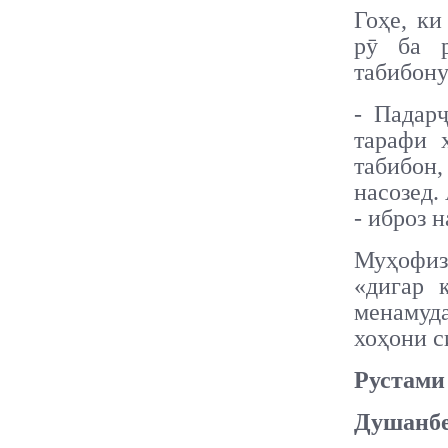
Гоҳе, ки
рӯ ба р
табибону
- Падар
тарафи 
табибон
насозед.
- иброз 
Муҳофиз
«дигар 
менамуд
хоҳони с
Рустами
Душанбе