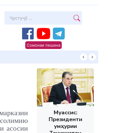
Сомонаи пешина
Суханони Пешво
Муассис:
марказии
Президенти
 солимию
Ҷумҳурии
ки асосии
Тоҷикистон