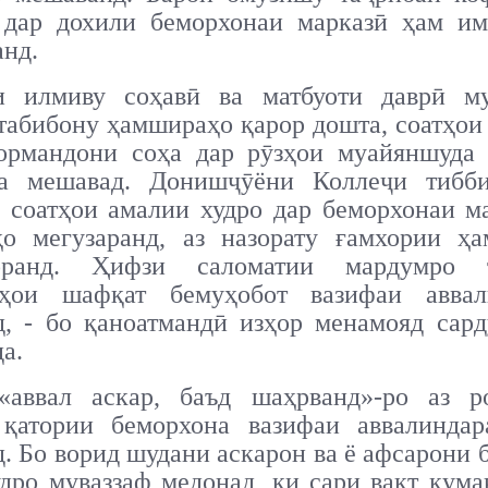
 дар дохили беморхонаи марказӣ ҳам им
нд.
и илмиву соҳавӣ ва матбуоти даврӣ м
табибону ҳамшираҳо қарор дошта, соатҳо
ормандони соҳа дар рӯзҳои муайяншуда 
да мешавад. Донишҷӯёни Коллеҷи тибб
 соатҳои амалии худро дар беморхонаи м
ҳо мегузаранд, аз назорату ғамхории ҳа
доранд. Ҳифзи саломатии мардумро т
ҳои шафқат бемуҳобот вазифаи аввал
д, - бо қаноатмандӣ изҳор менамояд сард
а.
аввал аскар, баъд шаҳрванд»-ро аз р
 қатории беморхона вазифаи аввалиндар
. Бо ворид шудани аскарон ва ё афсарони 
дро муваззаф медонад, ки сари вақт кум