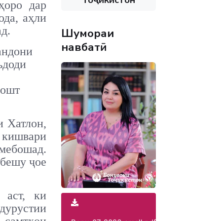
ҳоро дар
ода, аҳли
ад.
Шумораи
навбатӣ
андони
ъдоди
дошт
и Хатлон,
о кишвари
мебошад.
 бешу ҷое
аст, ки
дурустии