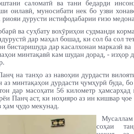
оштани саломатӣ ва тани бедарди инсон
ши оилавӣ, муносибати нек бо узви хонав
а риояи дурусти истифодабарии ғизо медон
барӣ ва суҳбату вохӯриҳои судманди корм
ндурустӣ дар маҳал бошад, ки сол ба сол те
и бистаришуда дар касалхонаи марказӣ ва
аҳои минтақавӣ кам шудан дорад, - изҳор 
р.
анҷ на танҳо аз навоҳии дурдасти вилоят
 аз минтақаҳои дурдасти ҷумҳурӣ буда, б
тон дар масоҳати 56 километр ҳамсарҳад 
рёи Панҷ аст, ки ноҳияро аз ин кишвар ҷое
з ҳам ҷудо мекунад.
Мусаллам 
соҳаи тан