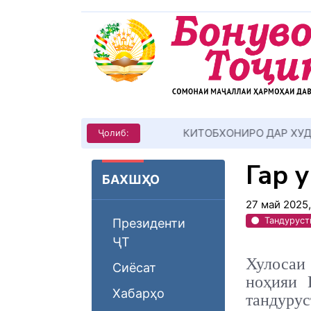
КИТОБХОНИРО ДАР ХУД ТАШ
Ҷолиб:
Гар 
БАХШҲО
27 май 2025
Тандуруст
Президенти
ҶТ
Хулосаи
Сиёсат
ноҳияи 
Хабарҳо
тандурус