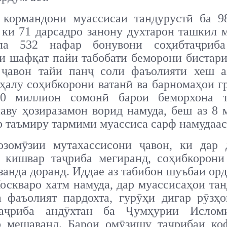
кормандони муассисаи тандурустӣ ба 9
 ки 71 дарсадро занону духтарон ташкил 
ла 532 нафар бонувони соҳибтаҷриба
и шафқат пайи табобати беморони бистари
 ҷавон тайи панҷ соли фаъолияти хеш а
ҳалу соҳибкорони ватанӣ ва барномаҳои г
0 миллион сомонӣ барои беморхона т
аву ҳозиразамон ворид намуда, беш аз 8
р таъмиру тармими муассиса сарф намудаас
озомӯзии мутахассисони ҷавон, ки дар 
з кишвар таҷриба мегиранд, соҳибкорони
занда доранд. Иддае аз табибон шуъбаи ор
скваро хатм намуда, дар муассисаҳои та
а фаъолият пардохта, гурӯҳи дигар рӯзҳо
таҷриба андӯхтан ба Ҷумҳурии Ислом
р мешаванд. Барои омӯзишу таҷрибаи ко