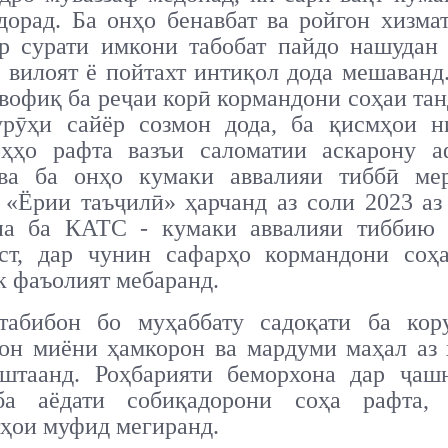
дорад. Ба онҳо бенавбат ва ройгон хизма
ар сурати имкони табобат пайдо нашудан 
 вилоят ё пойтахт интиқол дода мешаванд
увофиқ ба реҷаи корӣ кормандони соҳаи та
урӯҳи сайёр созмон дода, ба қисмҳои н
оҳҳо рафта вазъи саломатии аскарону а
ва ба онҳо кумаки аввалияи тиббӣ мер
«Ёрии таъҷилӣ» ҳарчанд аз соли 2023 аз
на ба КАТС - кумаки аввалияи тиббию 
аст, дар чунин сафарҳо кормандони соҳ
 фаъолият мебаранд.
табибон бо муҳаббату садоқати ба кор
он миёни ҳамкорон ва мардуми маҳал аз 
оштаанд. Роҳбарияти беморхона дар ҷаш
а аёдати собиқадорони соҳа рафта,
ҳои муфид мегиранд.