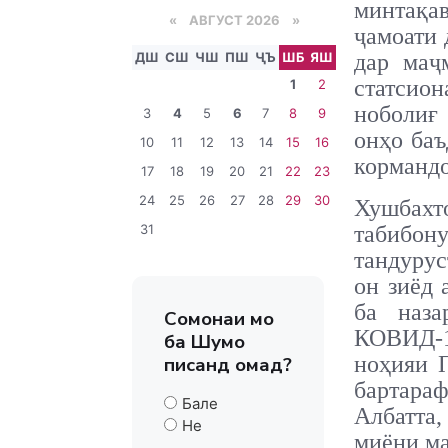
минтақа
«
АВГУСТ 2026 »
ҷамоати 
ДШ
СШ
ЧШ
ПШ
ҶЪ
ШБ
ЯШ
дар маҷ
статсион
1
2
ноболиғ 
3
4
5
6
7
8
9
онҳо баъ
10
11
12
13
14
15
16
кормандо
17
18
19
20
21
22
23
24
25
26
27
28
29
30
Хушбахт
31
табибон
тандурус
он зиёд 
ба наза
Сомонаи мо
КОВИД-19
ба Шумо
ноҳияи П
писанд омад?
бартараф
Бале
Албатта,
Не
миёни ма