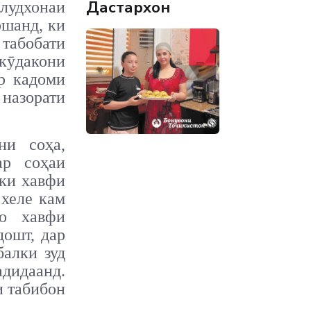
Дастархон
лудхонаи
ошанд, ки
табобати
 кӯдакони
ар кадоми
 назорати
ни соҳа,
ар соҳаи
 ки хавфи
 хеле кам
то хавфи
дошт, дар
балки зуд
адидаанд.
и табибон