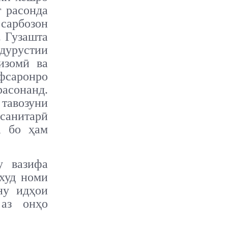
т расонда
сарбозон
. Гузашта
ндурустии
изомӣ ва
фсаронро
асонанд.
 тавозуни
санитарӣ
а бо ҳам
у вазифа
худ номи
ну идҳои
 аз онҳо