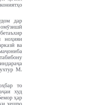
кониятҳо
удом дар
и омӯзишӣ
бетаъхир
и ноҳияи
арказӣ ва
маҷониба
абибону
индараҷа
ухтур М.
оҳбар то
аҷаи худ
бемор ҳар
аки хешро