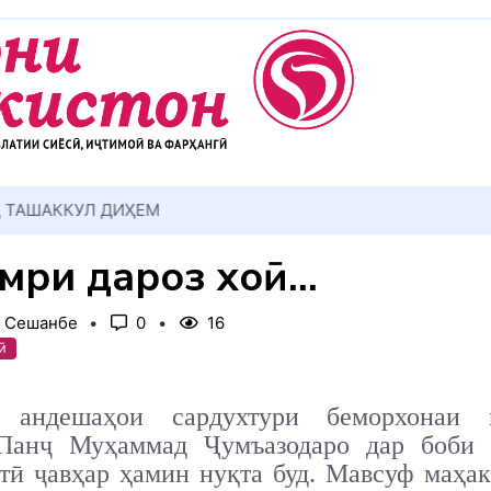
АККУЛ ДИҲЕМ
умри дароз хоҳӣ…
, Сешанбе
0
16
ӣ
 андешаҳои сардухтури беморхонаи 
Панҷ Муҳаммад Ҷумъазодаро дар боби
тӣ ҷавҳар ҳамин нуқта буд. Мавсуф маҳа