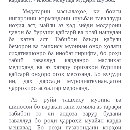
Умдатарин масъалаҳое, ки боиси
нигаронии кормандони шуъбаи таваллуди
ноҳия аст, майли аз ҳад зиёди модарони
ҷавон ба буруши қайсарӣ ва розӣ нашудан
ба хатна аст. Табибон баъди қабули
беморон ва ташхису муоинаи онҳо ҳолати
сиҳатиашонро ба инобат гирифта, бо роҳи
табиӣ таваллуд карданро маслиҳат
медиҳанд ва аз хатару оризаҳои буриши
қайсарӣ онҳоро огоҳ месозанд. Бо вуҷуди
ин, даҳ дарсади муроҷиаткунандагон
ҷарроҳиро афзалтар медонанд.
- Аз рӯйи ташхису муоина ва
шиносоӣ бо варақаи зани ҳомила аз тарафи
табибон то чӣ андоза зарур будани
таваллуд бо роҳи ҷарроҳӣ муайян карда
мешавад. Бо роҳи гузарондани корҳои