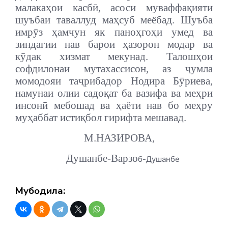
малакаҳои касбӣ, асоси муваффақияти
шуъбаи таваллуд маҳсуб меёбад. Шуъба
имрӯз ҳамчун як паноҳгоҳи умед ва
зиндагии нав барои ҳазорон модар ва
кӯдак хизмат мекунад. Талошҳои
софдилонаи мутахассисон, аз ҷумла
момодояи таҷрибадор Нодира Бӯриева,
намунаи олии садоқат ба вазифа ва меҳри
инсонӣ мебошад ва ҳаёти нав бо меҳру
муҳаббат истиқбол гирифта мешавад.
М.НАЗИРОВА,
Душанбе-Варзо
б-Душанбе
Мубодила: