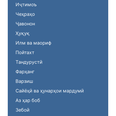
Иҷтимоъ
Чеҳраҳо
Ҷавонон
Ҳуқуқ
Илм ва маориф
Пойтахт
Тандурустӣ
Фарҳанг
Варзиш
Сайёҳӣ ва ҳунарҳои мардумӣ
Аз ҳар боб
Зебоӣ