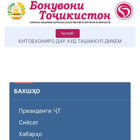
Ҷолиб:
КИТОБХОНИРО ДАР ХУД ТАШАККУЛ ДИҲЕМ
БАХШҲО
Президенти ҶТ
Сиёсат
Хабарҳо