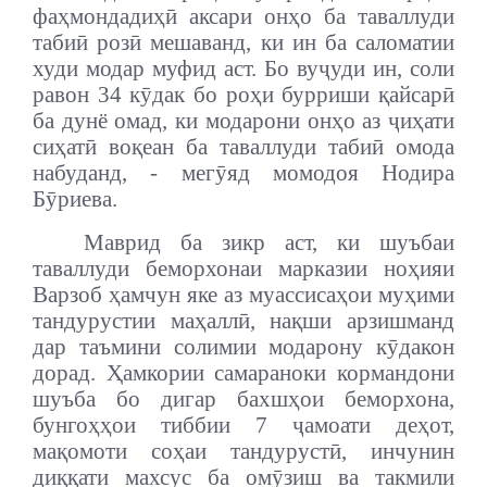
фаҳмондадиҳӣ аксари онҳо ба таваллуди
табиӣ розӣ мешаванд, ки ин ба саломатии
худи модар муфид аст. Бо вуҷуди ин, соли
равон 34 кӯдак бо роҳи бурриши қайсарӣ
ба дунё омад, ки модарони онҳо аз ҷиҳати
сиҳатӣ воқеан ба таваллуди табиӣ омода
набуданд, - мегӯяд момодоя Нодира
Бӯриева.
Маврид ба зикр аст, ки шуъбаи
таваллуди беморхонаи марказии ноҳияи
Варзоб ҳамчун яке аз муассисаҳои муҳими
тандурустии маҳаллӣ, нақши арзишманд
дар таъмини солимии модарону кӯдакон
дорад. Ҳамкории самараноки кормандони
шуъба бо дигар бахшҳои беморхона,
бунгоҳҳои тиббии 7 ҷамоати деҳот,
мақомоти соҳаи тандурустӣ, инчунин
диққати махсус ба омӯзиш ва такмили