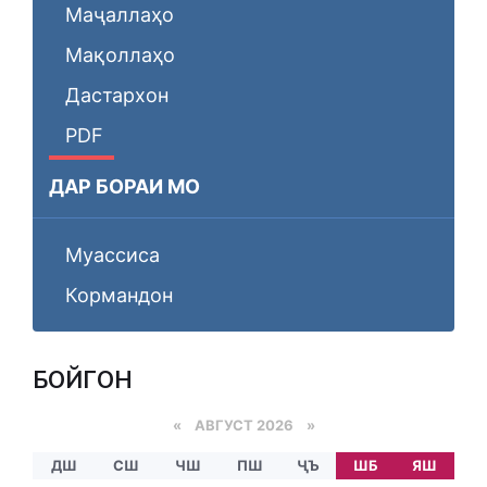
Маҷаллаҳо
Мақоллаҳо
Дастархон
PDF
ДАР БОРАИ МО
Муассиса
Кормандон
БОЙГОНӢ
«
АВГУСТ 2026 »
ДШ
СШ
ЧШ
ПШ
ҶЪ
ШБ
ЯШ