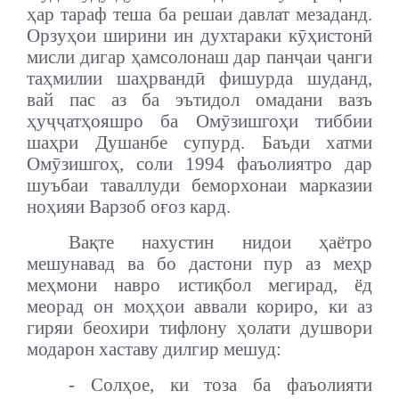
ҳар тараф теша ба решаи давлат мезаданд.
Орзуҳои ширини ин духтараки кӯҳистонӣ
мисли дигар ҳамсолонаш дар панҷаи ҷанги
таҳмилии шаҳрвандӣ фишурда шуданд,
вай пас аз ба эътидол омадани вазъ
ҳуҷҷатҳояшро ба Омӯзишгоҳи тиббии
шаҳри Душанбе супурд. Баъди хатми
Омӯзишгоҳ, соли 1994 фаъолиятро дар
шуъбаи таваллуди беморхонаи марказии
ноҳияи Варзоб оғоз кард.
Вақте нахустин нидои ҳаётро
мешунавад ва бо дастони пур аз меҳр
меҳмони навро истиқбол мегирад, ёд
меорад он моҳҳои аввали кориро, ки аз
гиряи беохири тифлону ҳолати душвори
модарон хаставу дилгир мешуд:
- Солҳое, ки тоза ба фаъолияти