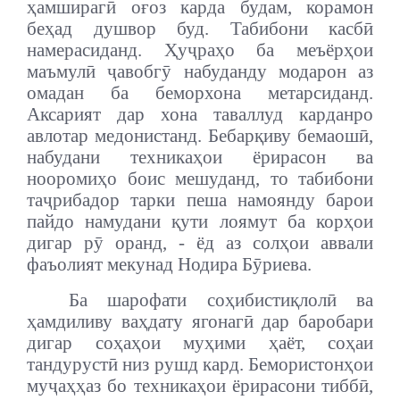
ҳамширагӣ оғоз карда будам, корамон
беҳад душвор буд. Табибони касбӣ
намерасиданд. Ҳуҷраҳо ба меъёрҳои
маъмулӣ ҷавобгӯ набуданду модарон аз
омадан ба беморхона метарсиданд.
Аксарият дар хона таваллуд карданро
авлотар медонистанд. Бебарқиву бемаошӣ,
набудани техникаҳои ёрирасон ва
нооромиҳо боис мешуданд, то табибони
таҷрибадор тарки пеша намоянду барои
пайдо намудани қути лоямут ба корҳои
дигар рӯ оранд, - ёд аз солҳои аввали
фаъолият мекунад Нодира Бӯриева.
Ба шарофати соҳибистиқлолӣ ва
ҳамдиливу ваҳдату ягонагӣ дар баробари
дигар соҳаҳои муҳими ҳаёт, соҳаи
тандурустӣ низ рушд кард. Бемористонҳои
муҷаҳҳаз бо техникаҳои ёрирасони тиббӣ,