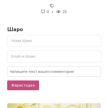
0
25
Шарҳҳо
Фиристодан