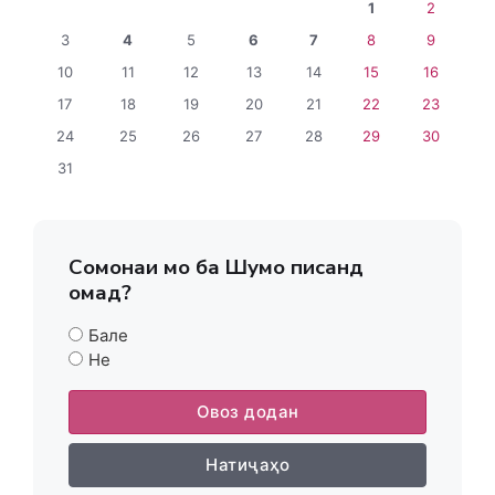
1
2
3
4
5
6
7
8
9
10
11
12
13
14
15
16
17
18
19
20
21
22
23
24
25
26
27
28
29
30
31
Сомонаи мо ба Шумо писанд
омад?
Бале
Не
Овоз додан
Натиҷаҳо