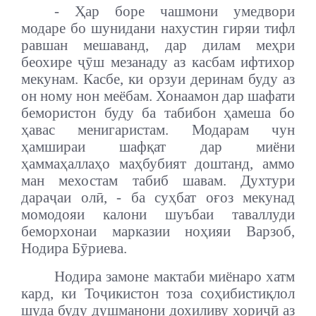
- Ҳар боре чашмони умедвори
модаре бо шунидани нахустин гиряи тифл
равшан мешаванд, дар дилам меҳри
беохире ҷӯш мезанаду аз касбам ифтихор
мекунам.
Касбе, ки орзуи деринам буду аз
он ному нон меёбам. Хонаамон дар шафати
бемористон буду ба табибон ҳамеша бо
ҳавас менигаристам. Модарам чун
ҳамшираи шафқат дар миёни
ҳаммаҳаллаҳо маҳбубият доштанд, аммо
ман мехостам табиб шавам. Духтури
дараҷаи олӣ, - ба суҳбат оғоз мекунад
момодояи калони шуъбаи таваллуди
беморхонаи марказии ноҳияи Варзоб,
Нодира Бӯриева.
Нодира замоне мактаби миёнаро хатм
кард, ки Тоҷикистон тоза соҳибистиқлол
шуда буду душманони дохиливу хориҷӣ аз