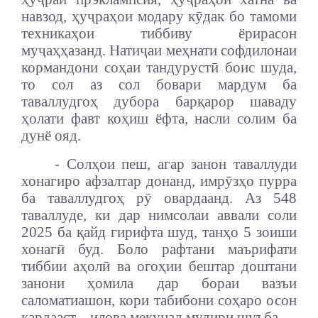
навзод, ҳуҷраҳои модару кӯдак бо тамоми
техникаҳои тиббиву ёрирасон
муҷаҳҳазанд. Натиҷаи меҳнати софдилонаи
кормандони соҳаи тандурустӣ боис шуда,
то сол аз сол бовари мардум ба
таваллудгоҳ дубора барқарор шаваду
ҳолати фавт коҳиш ёфта, насли солим ба
дунё ояд.
- Солҳои пеш, агар занон таваллуди
хонагиро афзалтар донанд, имрӯзҳо пурра
ба таваллудгоҳ рӯ овардаанд. Аз 548
таваллуде, ки дар нимсолаи аввали соли
2025 ба қайд гирифта шуд, танҳо 5 зоиши
хонагӣ буд. Боло рафтани маърифати
тиббии аҳолӣ ва огоҳии бештар доштани
занони ҳомила дар бораи вазъи
саломатиашон, кори табибони соҳаро осон
кардааст, - илова мекунад мудири шуъба.