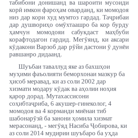
табибони донишанд ва шароити мусоиди
корӣ имкон фароҳам оварданд, ки момодоя
низ дар кори худ мумтоз гардад. Таҷрибаи
дар душвориҳо омӯхтаашро ба кор бурду
ҳамчун момодояи сабукдаст маҳбуби
корафтодагон гардид. Мегӯянд, ки аксари
кӯдакони Варзоб дар рӯйи дастони ӯ дунёи
равшанро дидаанд.
Шуъбаи таваллуд яке аз бахшҳои
муҳими фаъолияти беморхонаи мазкур ба
ҳисоб меравад, ки аз соли 2002 дар
хизмати модару кӯдак ва аҳолии ноҳия
қарор дорад. Мутахассисони
соҳибтаҷриба, 6 акушер-гинеколог, 4
момодоя ва 4 корманди миёнаи тиб
шабонарӯзӣ ба занони ҳомила хизмат
мерасонанд, - мегӯяд Насиба Ҷобирова, ки
аз соли 2014 мудирии шуъбаро ба уҳда