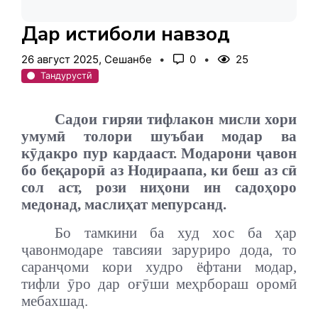
Дар истиқболи навзод
26 август 2025, Сешанбе
0
25
Тандурустӣ
Садои гиряи тифлакон мисли хори
умумӣ толори шуъбаи модар ва
кӯдакро пур кардааст. Модарони ҷавон
бо беқарорӣ аз Нодираапа, ки беш аз сӣ
сол аст, рози ниҳони ин садоҳоро
медонад, маслиҳат мепурсанд.
Бо тамкини ба худ хос ба ҳар
ҷавонмодаре тавсияи заруриро дода, то
саранҷоми кори худро ёфтани модар,
тифли ӯро дар оғӯши меҳрбораш оромӣ
мебахшад.