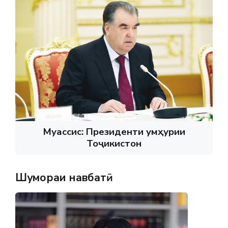
Муассис: Президенти Ҷумҳурии
Тоҷикистон
Шумораи навбатӣ