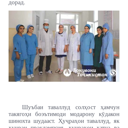
дорад.
Шуъбаи таваллуд солҳост ҳамчун
такягоҳи боэътимоди модарону кӯдакон
шинохта шудааст. Ҳуҷраҳои таваллуд, як
ҳуҷраи прэклампсия, ҳуҷраҳои хатна ва