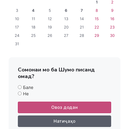
1
2
3
4
5
6
7
8
9
10
11
12
13
14
15
16
17
18
19
20
21
22
23
24
25
26
27
28
29
30
31
Сомонаи мо ба Шумо писанд
омад?
Бале
Не
Овоз додан
Натиҷаҳо