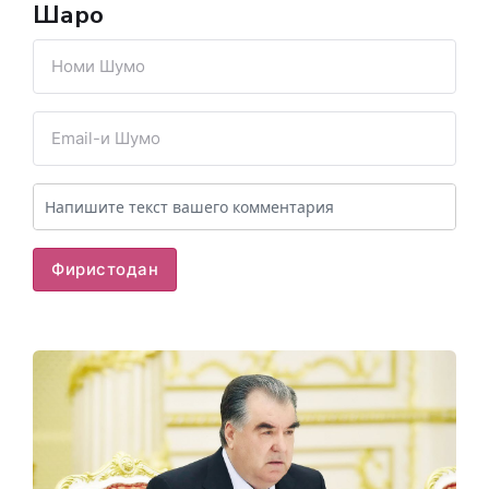
Шарҳҳо
Фиристодан