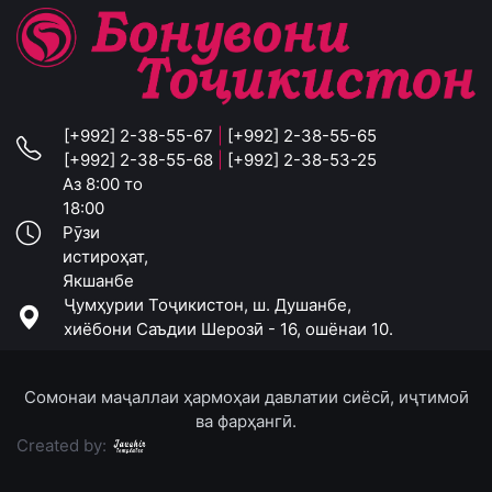
[+992] 2-38-55-67
|
[+992] 2-38-55-65
[+992] 2-38-55-68
|
[+992] 2-38-53-25
Аз 8:00 то
18:00
Рӯзи
истироҳат,
Якшанбе
Ҷумҳурии Тоҷикистон, ш. Душанбе,
хиёбони Саъдии Шерозӣ - 16, ошёнаи 10.
Сомонаи маҷаллаи ҳармоҳаи давлатии сиёсӣ, иҷтимоӣ
ва фарҳангӣ.
Created by: