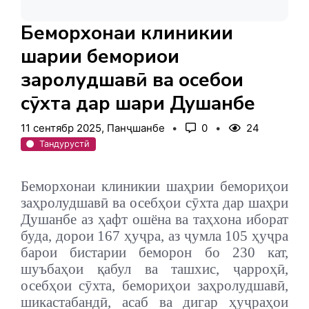
Беморхонаи клиникии
шаҳрии бемориҳои
заҳролудшавӣ ва осебҳои
сӯхта дар шаҳри Душанбе
11 сентябр 2025, Панҷшанбе
0
24
Тандурустӣ
Беморхонаи клиникии шаҳрии бемориҳои
заҳролудшавӣ ва осебҳои сӯхта дар шаҳри
Душанбе аз ҳафт ошёна ва таҳхона иборат
буда, дорои 167 ҳуҷра, аз ҷумла 105 ҳуҷра
барои бистарии беморон бо 230 кат,
шуъбаҳои қабул ва ташхис, ҷарроҳӣ,
осебҳои сӯхта, бемориҳои заҳролудшавӣ,
шикастабандӣ, асаб ва дигар ҳуҷраҳои