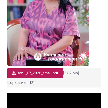
Bonu_07_2026_small.pdf
[2.82 Mb]
(зеркашиҳо: 12)