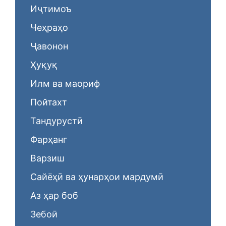
Иҷтимоъ
Чеҳраҳо
Ҷавонон
Ҳуқуқ
Илм ва маориф
Пойтахт
Тандурустӣ
Фарҳанг
Варзиш
Сайёҳӣ ва ҳунарҳои мардумӣ
Аз ҳар боб
Зебоӣ