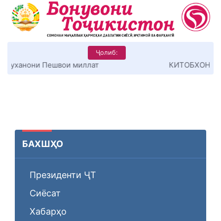
Ҷолиб:
КИТОБХОНИРО ДАР ХУД ТАШАККУЛ ДИҲЕМ
БАХШҲО
Президенти ҶТ
Сиёсат
Хабарҳо