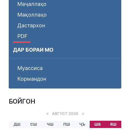
Маҷаллаҳо
Мақоллаҳо
Дастархон
PDF
ДАР БОРАИ МО
Муассиса
Кормандон
БОЙГОНӢ
«
АВГУСТ 2026 »
ДШ
СШ
ЧШ
ПШ
ҶЪ
ШБ
ЯШ