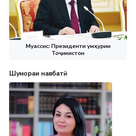
Муассис: Президенти Ҷумҳурии
Тоҷикистон
Шумораи навбатӣ