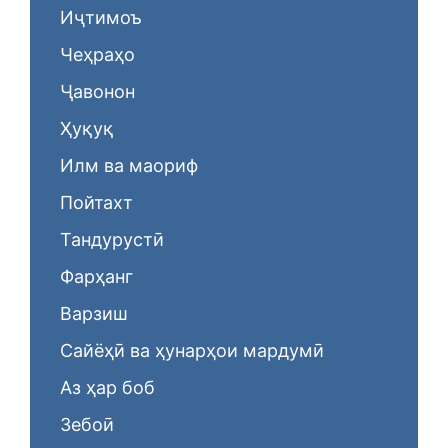
Иҷтимоъ
Чеҳраҳо
Ҷавонон
Ҳуқуқ
Илм ва маориф
Пойтахт
Тандурустӣ
Фарҳанг
Варзиш
Сайёҳӣ ва ҳунарҳои мардумӣ
Аз ҳар боб
Зебоӣ