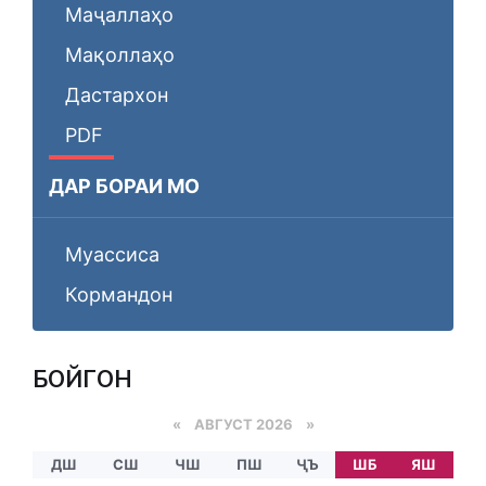
Маҷаллаҳо
Мақоллаҳо
Дастархон
PDF
ДАР БОРАИ МО
Муассиса
Кормандон
БОЙГОНӢ
«
АВГУСТ 2026 »
ДШ
СШ
ЧШ
ПШ
ҶЪ
ШБ
ЯШ