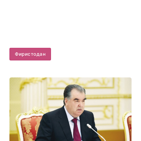
Фиристодан