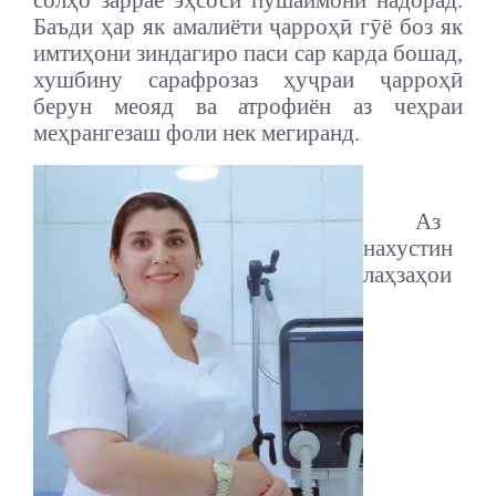
солҳо заррае эҳсоси пушаймонӣ надорад.
Баъди ҳар як амалиёти ҷарроҳӣ гӯё боз як
имтиҳони зиндагиро паси сар карда бошад,
хушбину сарафроз
аз ҳуҷраи ҷарроҳӣ
берун
меояд
ва атрофиён аз чеҳраи
меҳрангезаш фоли нек мегиранд.
Аз
нахустин
лаҳзаҳои