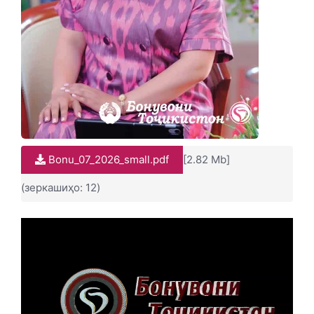
Bonu_07_2026_small.pdf
[2.82 Mb]
(зеркашиҳо: 12)