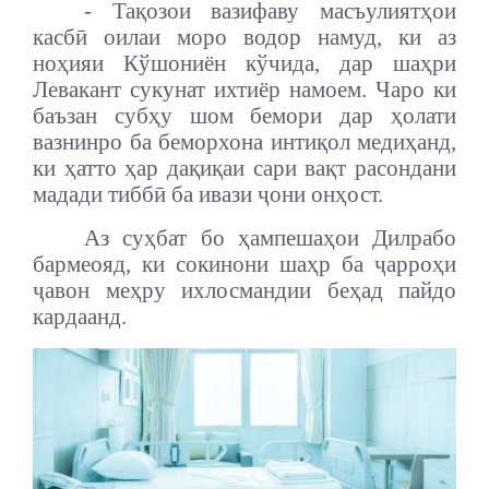
- Тақозои вазифаву масъулиятҳои
касбӣ оилаи моро водор намуд, ки аз
ноҳияи Кўшониён кўчида, дар шаҳри
Левакант сукунат ихтиёр намоем. Чаро ки
баъзан субҳу шом бемори дар ҳолати
вазнинро ба беморхона интиқол медиҳанд,
ки ҳатто ҳар дақиқаи сари вақт расондани
мадади тиббӣ ба ивази ҷони онҳост.
Аз суҳбат бо ҳампешаҳои Дилрабо
бармеояд, ки сокинони шаҳр ба ҷарроҳи
ҷавон меҳру ихлосмандии беҳад пайдо
кардаанд.