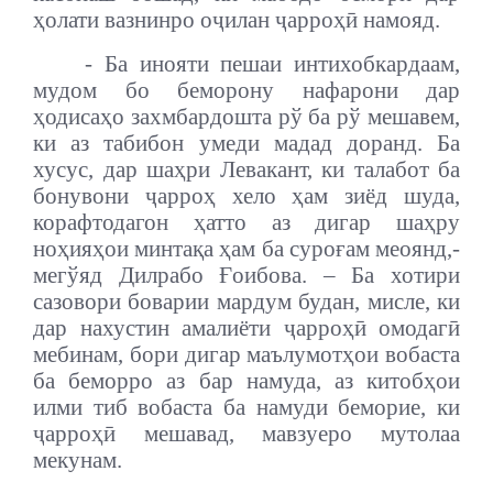
ҳолати вазнинро оҷилан ҷарроҳӣ намояд.
- Ба инояти пешаи интихобкардаам,
мудом бо беморону нафарони дар
ҳодисаҳо захмбардошта рў ба рў мешавем,
ки аз табибон умеди мадад доранд. Ба
хусус, дар шаҳри Левакант, ки талабот ба
бонувони ҷарроҳ хело ҳам зиёд шуда,
корафтодагон ҳатто аз дигар шаҳру
ноҳияҳои минтақа ҳам ба суроғам меоянд,-
мегўяд Дилрабо Ғоибова. – Ба хотири
сазовори боварии мардум будан, мисле, ки
дар нахустин амалиёти ҷарроҳӣ омодагӣ
мебинам, бори дигар маълумотҳои вобаста
ба беморро аз бар намуда, аз китобҳои
илми тиб вобаста ба намуди беморие, ки
ҷарроҳӣ мешавад, мавзуеро мутолаа
мекунам.