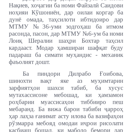
Нақиев, хоҷагии ба номи Файзалӣ Саидови
ноҳияи Кўшониён, дар оилаи коргар ба
дунё омада, таҳсилоти ибтидоиро дар
МТМУ №36-уми зодгоҳаш ба итмом
расонда, пасон, дар МТМУ №6-ум ба номи
Лоиқ Шералии шаҳри Бохтар таҳсил
кардааст. Модар ҳамшираи шафқат буду
падараш ба симати муҳандис - механик
фаъолият дошт.
Ба пиндори Дилрабо Ғоибова,
шинохти вақт яке аз муҳимтарин
зарфиятҳои шахси табиб, ба хусус
мутахассисоне мебошад, ки ҳамзамон
роҳбарии муассисаҳои тиббииро пеш
мебаранд. Ба вижа барои табиби ҷарроҳ
ҳар лаҳза ғанимат асту илова ба вазифаҳои
рўзмарра мебояд омодаи иҷрои рисолати
касбиаш бошад, ки мабодо бемори дар