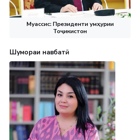
Муассис: Президенти Ҷумҳурии
Тоҷикистон
Шумораи навбатӣ