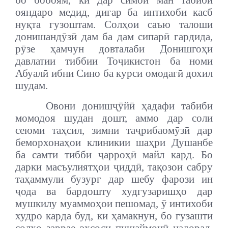
бо бобоям, ки дар симои ман табиби
ояндаро медид, дигар ба интихоби касб
нуқта гузоштам. Солҳои саъю талоши
донишандӯзӣ дам ба дам сипарӣ гардида,
рӯзе ҳамчун довталаби Донишгоҳи
давлатии тиббии Тоҷикистон ба номи
Абуалӣ ибни Сино ба курси омодагӣ дохил
шудам.
Овони донишҷӯйӣ ҳадафи табиби
момодоя шудан дошт, аммо дар соли
сеюми таҳсил, зимни таҷрибаомӯзӣ дар
беморхонаҳои клиникии шаҳри Душанбе
ба самти тибби ҷарроҳӣ майл кард. Бо
дарки масъулиятҳои ҷиддӣ, тақозои сабру
таҳаммули бузург дар шебу фарози ин
ҷода ва бардошту худгузаришҳо дар
мушкилу муаммоҳои пешомад, ӯ интихоби
худро карда буд, ки ҳамакнун, бо гузашти