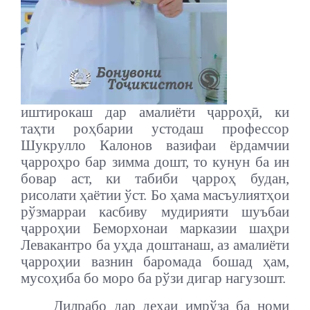
иштирокаш дар амалиёти ҷарроҳӣ, ки
таҳти роҳбарии устодаш профессор
Шукрулло Калонов вазифаи ёрдамчии
ҷарроҳро бар зимма дошт, то кунун ба ин
бовар аст, ки табиби ҷарроҳ будан,
рисолати ҳаётии ўст. Бо ҳама масъулиятҳои
рўзмарраи касбиву мудирияти шуъбаи
ҷарроҳии Беморхонаи марказии шаҳри
Левакантро ба уҳда доштанаш, аз амалиёти
ҷарроҳии вазнин баромада бошад ҳам,
мусоҳиба бо моро ба рўзи дигар нагузошт.
Дилрабо дар деҳаи имрўза ба номи