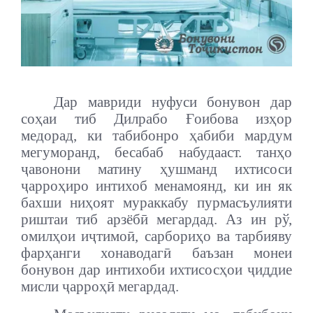
Дар мавриди нуфуси бонувон дар
соҳаи тиб Дилрабо Ғоибова изҳор
медорад, ки табибонро ҳабиби мардум
мегуморанд, бесабаб набудааст. танҳо
ҷавонони матину ҳушманд ихтисоси
ҷарроҳиро интихоб менамоянд, ки ин як
бахши ниҳоят мураккабу пурмасъулияти
риштаи тиб арзёбӣ мегардад. Аз ин рў,
омилҳои иҷтимоӣ, сарбориҳо ва тарбияву
фарҳанги хонаводагӣ баъзан монеи
бонувон дар интихоби ихтисосҳои ҷиддие
мисли ҷарроҳӣ мегардад.