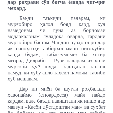
дар роҳрави сӯи боғча ёзонда ҷиғ-ҷиғ
мекард.
Баъди таъкиди падарам, ки
мурғобиро ҳалол бояд кард, худ
намедонам чӣ гуна аз борҷомаи
модаркалонам лӯладока оварда, гардани
мурғобиро бастам. Чандин рӯзҳо онро дар
як паноҳгоҳи анборхонаамон нигоҳубин
карда будам,- табассумомез ба хотир
меорад Дилрабо. - Рӯзе падарам аз ҳоли
мурғобӣ ҷӯё шуда, бадоҳатан таъкид
намуд, ки хубу аъло таҳсил намоям, табиби
хуб мешавам.
Дар ин миён ба шуғли роҳбалади
ҳавопаймо (стюардесса) майл пайдо
кардам, вале баъди навиштани як иншо дар
мавзуи «Касби дӯстдоштаи ман» ва суҳбат