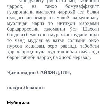
Масъулияту рисолати мо, табибони
ҷарроҳ, на танҳо бомуваффақият
гузарондани амалиёти ҷарроҳӣ аст, балки
омодасозии бемор то амалиёт ва муоинаву
муолиҷаи мариз то интиҳои марҳалаи
барқарорсозии саломатии ўст. Шахсан
баъди аз беморхона мураххас шудани онҳо
то чанд муддат аз вазъи солимии онҳо
пурсон мешавам, зеро раванди табобати
ҳар ҷарроҳишуда худ таҷрибаи омўзанда
барои табиби ҷарроҳ ба ҳисоб меравад.
Ҷамолиддин САЙФИДДИН,
шаҳри Левакант
Мубодила: