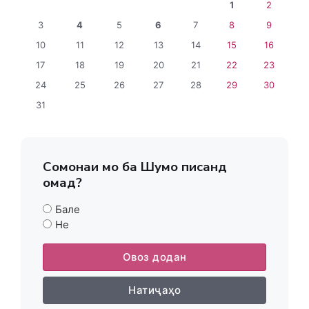
1
2
3
4
5
6
7
8
9
10
11
12
13
14
15
16
17
18
19
20
21
22
23
24
25
26
27
28
29
30
31
Сомонаи мо ба Шумо писанд
омад?
Бале
Не
Овоз додан
Натиҷаҳо