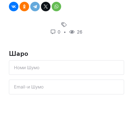
0
26
Шарҳҳо