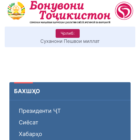
Ҷолиб:
Суханони Пешвои миллат
БАХШҲО
Президенти ҶТ
Сиёсат
Хабарҳо