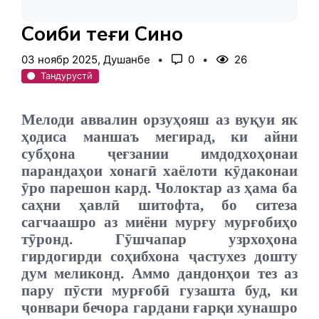
Соҳиби теғи Сино
03 ноябр 2025, Душанбе
0
26
Тандурустӣ
Мелоди аввалин орзуҳояш аз вуқуи як
ҳодиса маншаъ мегирад, ки айни
субҳона ҷеғзании имдодхоҳонаи
парандаҳои хонагӣ хаёлоти кӯдаконаи
ӯро парешон кард. Чолоктар аз ҳама ба
саҳни ҳавлӣ шитофта, бо ситеза
сагчаашро аз миёни мурғу мурғобиҳо
тӯронд. Гӯшчапар узрхоҳона
гирдогирди соҳибхона ҷастухез дошту
дум меликонд. Аммо дандонҳои тез аз
пару пӯсти мурғобӣ гузашта буд, ки
ҷонвари бечора гардани ғарқи хунашро