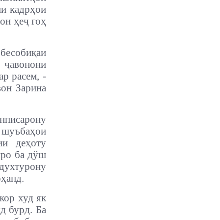
ии кадрҳои
он ҳеҷ гоҳ
 бесобиқаи
 ҷавонони
р расем, -
вон Зарина
вонписарону
шуъбаҳои
ии деҳоту
иро ба дўш
духтурону
ҳанд.
кор худ як
яд бурд. Ба