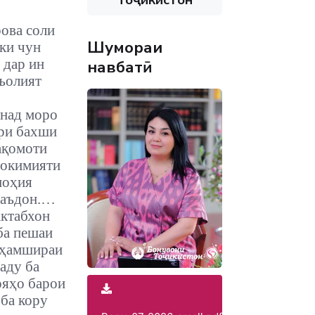
ова соли
Шумораи
 ки чун
 дар ин
навбатӣ
ъолият
над моро
ри бахши
ақомоти
ҳокимияти
ноҳия
Саъдон.…
ктабхон
ба пешаи
 ҳамшираи
аду ба
ояҳо барои
 ба кору