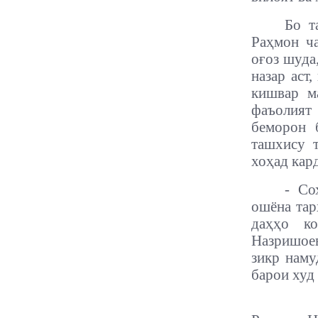
Бо т
Раҳмон ча
оғоз шуда
назар аст
кишвар м
фаъолият
беморон 
ташхису т
хоҳад кард
- Со
ошёна тар
даҳҳо к
Назришое
зикр наму
барои худ