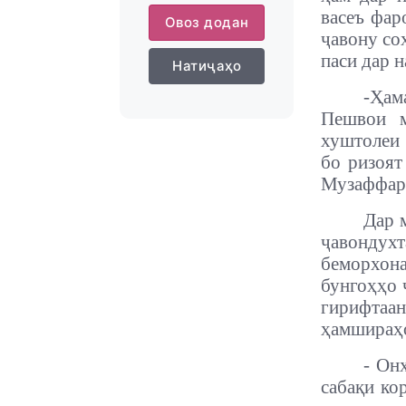
васеъ фар
Овоз додан
ҷавону со
паси дар 
Натиҷаҳо
-Ҳам
Пешвои м
хуштолеи 
бо ризоят
Музаффар
Дар м
ҷавонду
беморхон
бунгоҳҳо 
гирифтаа
ҳамшираҳо
- Он
сабақи кор