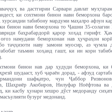
аваҷҷуҳ ва дастгирии Сарвари давлат муҳтара
ндест, ки сохтмони бинои нави беморхона бар
, хурсандии табибону мардуми маҳалро афзун кар
, ки бинои нави беморхона то Ҷашни 35-солагии
авриди баҳрабардорӣ қарор хоҳад гирифт. Ҳам
 оғоз намудани беморхонаи нав ҳуҷраҳои корӣ
бо таҷҳизоти наву замони муосир, аз ҷумла д
абобат таъмин хоҳанд гашт, ки ин кори таби
.
хтмони бинои нав дар ҳудуди беморхона, ки 
ҳрезӣ шудааст, хуб ҷараён дорад, - афзуд сартаб
ормандони шафқатро, чун Ҷаббор Ризвонов
в, Шаҳриёр Акобиров, Нилуфар Ноёфтова ва 
д, ки касбу ҳунари хешро дўст медоранду сиҳа
 масъулияти бузург медонанд.