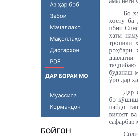
амалиёти 
Аз ҳар боб
Бо х
Зебоӣ
хосту ба
Маҷаллаҳо
ибни Сино
хатм нам
Мақоллаҳо
тропикӣ ҳ
роҳбари 
Дастархон
давлатии
PDF
таҷрибаю
буданаш м
ДАР БОРАИ МО
ўро дар ҳ
Дар 
Муассиса
бо кўшиши
пайдо га
Кормандон
вилоят ва
сафарбар 
БОЙГОНӢ
Соли