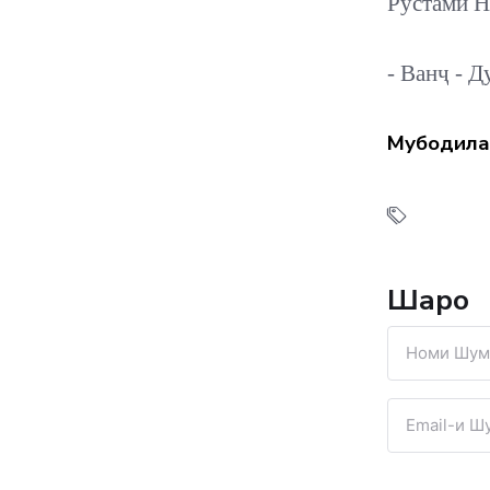
Рустами 
- Ванҷ - 
Мубодила
Шарҳҳо