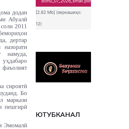
Bonu_07_2026_small.pdf
дома додан
[2.82 Mb] (зеркашиҳо:
ми Абуалӣ
12)
 соли 2011
бемориҳои
да, дертар
 назорати
т намуда,
 уҳдабаро
и фаъолият
а сироятӣ
шуданд. Бо
л маркази
ои пешгирӣ
ЮТУБКАНАЛ
ам Эмомалӣ