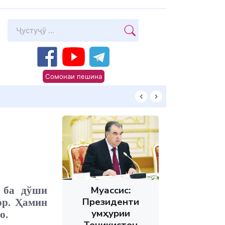
Сомонаи пешина
Суханони Пешво
Муассис:
 ба дўши
Президенти
ор. Ҳамин
Ҷумҳурии
о.
Тоҷикистон