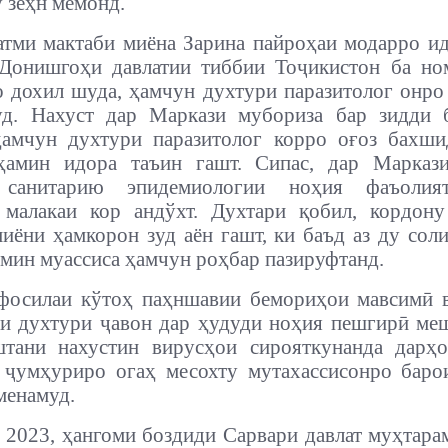
ў зеҳн мемонд.
атми мактаби миёна Зарина пайроҳаи модарро и
 Донишгоҳи давлатии тиббии Тоҷикистон ба но
 дохил шуда, ҳамчун духтури паразитолог онро
уд. Нахуст дар Маркази мубориза бар зидди 
амчун духтури паразитолог корро оғоз бахши
ҳамин идора таъин гашт. Сипас, дар Маркази
 санитарию эпидемиологии ноҳия фаъолия
 малакаи кор андўхт. Духтари қобил, кордону
иёни ҳамкорон зуд аён гашт, ки баъд аз ду сол
амин муассиса ҳамчун роҳбар пазируфтанд.
фосилаи кўтоҳ паҳншавии бемориҳои мавсимӣ в
 духтури ҷавон дар ҳудуди ноҳия пешгирӣ ме
штани нахустин вирусҳои сирояткунанда дарҳо
 ҷумҳуриро огаҳ месохту мутахассисонро бар
менамуд.
 2023, ҳангоми боздиди Сарвари давлат муҳтар