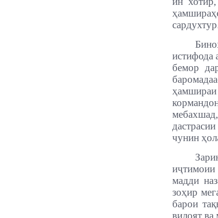
ин хотир,
ҳамшираҳ
сардухтур
Бино
истифода 
бемор да
баромадаа
ҳамшираи
кормандо
мебахшад
дастрасии
чунин ҳол
Зари
иҷтимоии
мадди наз
зоҳир мег
барои тақ
вилоят ва