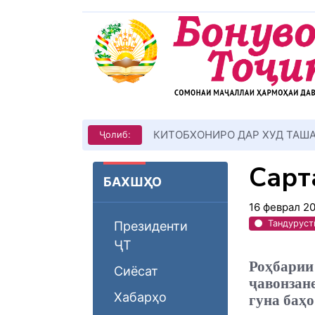
КИТОБХОНИРО ДАР ХУД ТАШ
Ҷолиб:
Сарт
БАХШҲО
16 феврал 2
Тандуруст
Президенти
ҶТ
Роҳбари
Сиёсат
ҷавонзан
Хабарҳо
гуна баҳ