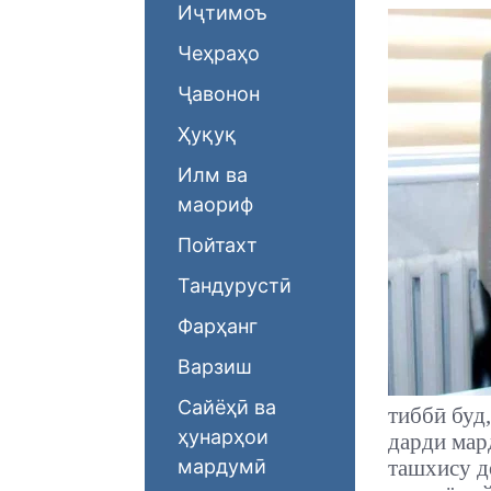
Иҷтимоъ
Чеҳраҳо
Ҷавонон
Ҳуқуқ
Илм ва
маориф
Пойтахт
Тандурустӣ
Фарҳанг
Варзиш
Сайёҳӣ ва
тиббӣ буд
ҳунарҳои
дарди мар
мардумӣ
ташхису д