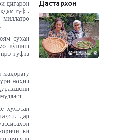
Дастархон
ри дигарон
қдам гуфт.
 миллатро
.
оям сухан
аммо кўшиш
онро гуфта
о маҳорату
тури ноҳия
 дурахшони
мудааст.
е хулосаи
таҳсил дар
ассисаҳои
хориҷӣ, ки
кониятҳои