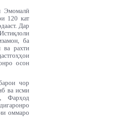
м Эмомалӣ
ои 120 кат
дааст. Дар
 Истиқлоли
замон, ба
 ва рахти
астгоҳҳои
бонро осон
барои чор
иб ва исми
, Фарҳод
дигаронро
тии оммаро