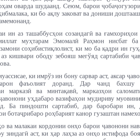
оҳам оварда шудаанд. Сеюм, барои ҷобаҷогузор
ҳибмалака, ки бо ақлу заковат ва дониши доштааш
намемонанд.
аи ин аз ташаббусҳои созандагӣ ва ғамхориҳои
иллат муҳтарам Эмомалӣ Раҳмон нисбат ба
замони соҳибистиқлолист, ки мо ба қадри ин гуҳа
 аз кишвари ободу зебояш мегўяд сартабиби ҷа
ова.
уассисае, ки имрўз ин бону сарвар аст, аксар ҷа
хтарон фаъолият доранд. Дар чанд бахшу 
аи марказӣ ва минтақавӣ, марказҳои саломат
ҷавонони уҳдабаро вазифаҳои мудириву муовин
нд. Ба пиндошти сартабиб, дар баробари ин, 
и ботаҷрибаро роҳбарият канор гузаштан намехо
ҳо ва малакаи кордонии онҳо барои ҷавонони нав
у зиндагӣ аст, ки ҳар лаҳза аз онҳо истифода бо