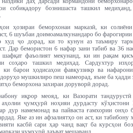
 наздики даҳ дарсади кормандони беморхонар
ои собиқадору бознишаста ташкил медиҳанд,
.
ҳои ҳозираи беморхонаи марказӣ, ки солиёни
аст, 6 шуъбаи доимоамалкунандаро бо фарогирии
р худ ҷо дорад, ки то кунун аз таъмиру тар
ст. Дар бемористон 6 нафар зани табиб ва 36 н
 шафқат фаъолият мекунанд, ки ин рақам қисм
ни соҳаро ташкил медиҳад. Сардухтур изҳо
, ки барои ҳодисаҳои фавқуззикр ва нафарони
 доруҳо мушкилиро пеш намеорад, яъне ба ҳадди 
атҳо беморхона захираи доруворӣ дорад.
набону иқрор меояд, ки Вазорати тандурустӣ
 аҳолии ҷумҳурӣ ноҳияи дурдасту кўҳистони 
ар дур намемонад ва пайваста ғамхории онҳо 
ардад. Яке аз ин афзалиятҳо он аст, ки табибону
вияти касбӣ сари ҳар чанд вақт ба курсҳои бо
 маркази ҷумҳурӣ даъват мешаванд.