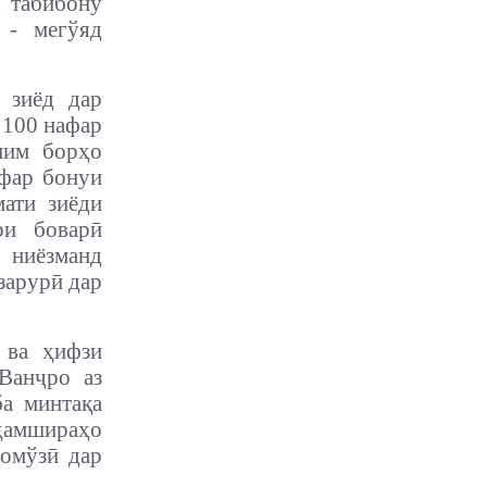
о табибону
 - мегўяд
 зиёд дар
 100 нафар
мим борҳо
афар бонуи
ати зиёди
ри боварӣ
 ниёзманд
зарурӣ дар
 ва ҳифзи
Ванҷро аз
ба минтақа
 ҳамшираҳо
зомўзӣ дар