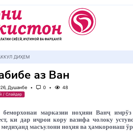
АККУЛ ДИҲЕМ
абибе аз Ванҷ
026, Душанбе
0
48
ӣ / Слайдер
и беморхонаи марказии ноҳияи Ванҷ имрўз
ест, ки дар иҷрои кору вазифа чолоку устув
о медиҳанд масъулони ноҳия ва ҳамкоронаш ўр