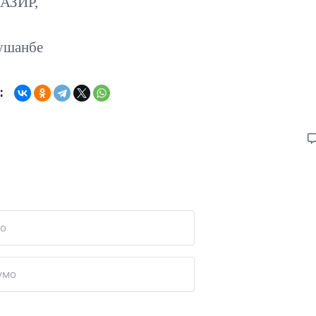
НАЗИР,
Душанбе
: