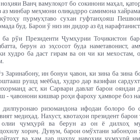
 ноҳияи Ванҷ ва
мулоқот бо сокинони маҳал, қато
з аз минбар меҳмони олиқадрро самимона хайрама
 кӯтоҳу пурмуҳтаво сухан гуфтанҳояш Пешвои
мада буд. Барои ў низ ин дидор аз ёд нарафтанист
 ба рўи Президенти Ҷумҳурии Тоҷикистон бар
лбатта, берун аз эҳсосот буда наметавонист, 
ки худро ба даст гирам ва он чи ки мехостам, 
м.
з Заринабону, ин бонуи ҷавон, ки зина ба зина б
штааш рушд меёбад, худро дар вазифаи сардух
ихорманд аст, ки Сарвари давлат барои ояндаи
ш - ҷавонони кишвар роҳи фароху ҳамворе боз на
 дилпуронаю ризомандона ифодаи болоро бо с
вият медиҳад. Нахуст, квотаҳои президент барои 
 олии ҷумҳурӣ ва берун аз он ё дилхоҳ му
дохилу хориҷ. Дувум, барои омўхтани забонҳои 
пойтахт ва ҳам дар шаҳру навоҳии ҷумҳурӣ им