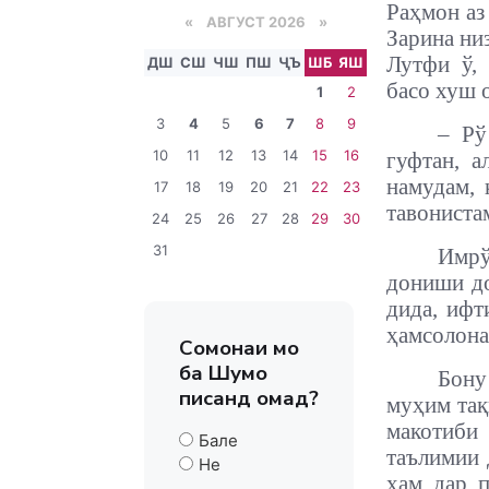
Раҳмон аз
«
АВГУСТ 2026 »
Зарина ни
Лутфи ў,
ДШ
СШ
ЧШ
ПШ
ҶЪ
ШБ
ЯШ
басо хуш о
1
2
3
4
5
6
7
8
9
– Рў
10
11
12
13
14
15
16
гуфтан, а
намудам, 
17
18
19
20
21
22
23
тавониста
24
25
26
27
28
29
30
31
Имрў
дониши до
дида, ифт
ҳамсолона
Сомонаи мо
ба Шумо
Бону
писанд омад?
муҳим тақ
макотиби
Бале
таълимии 
Не
ҳам дар 