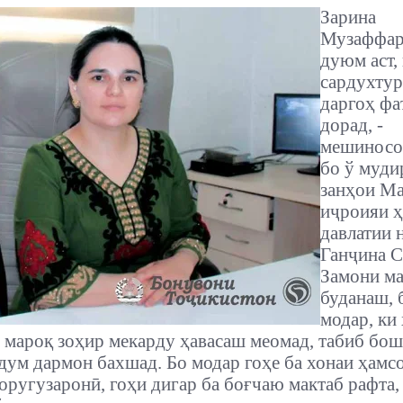
Зарина
Музаффар
дуюм аст,
сардухтур
даргоҳ фа
дорад, -
мешиносо
бо ў муди
занҳои М
иҷроияи 
давлатии 
Ганҷина 
Замони ма
буданаш, 
модар, ки
, мароқ зоҳир мекарду ҳавасаш меомад, табиб бош
дум дармон бахшад. Бо модар гоҳе ба хонаи ҳамс
оругузаронӣ, гоҳи дигар ба боғчаю мактаб рафта,