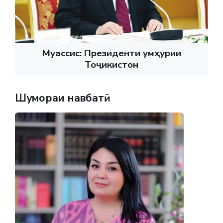
Муассис: Президенти Ҷумҳурии
Тоҷикистон
Шумораи навбатӣ