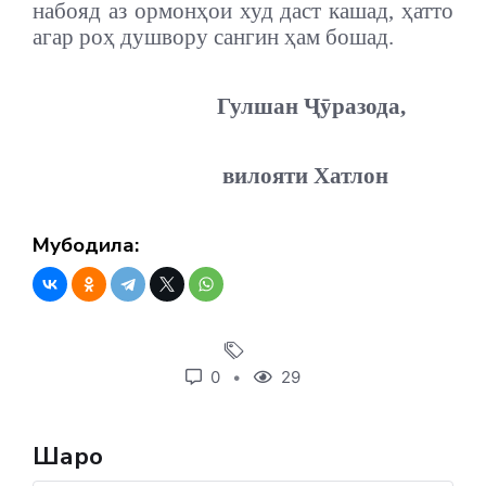
набояд аз ормонҳои худ даст кашад, ҳатто
агар роҳ душвору сангин ҳам бошад.
Гулшан Ҷӯразода,
вилояти Хатлон
Мубодила:
0
29
Шарҳҳо