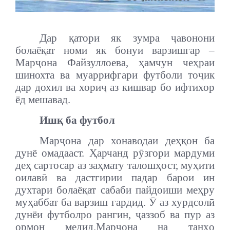
Дар қатори як зумра ҷавонони
болаёқат номи як бонуи варзишгар –
Марҷона Файзуллоева, ҳамчун чеҳраи
шинохта ва муаррифгари футболи тоҷик
дар дохил ва хориҷ аз кишвар бо ифтихор
ёд мешавад.
Ишқ ба футбол
Марҷона дар хонаводаи деҳқон ба
дунё омадааст. Ҳарчанд рӯзгори мардуми
деҳ сартосар аз заҳмату талошҳост, муҳити
оилавӣ ва дастгирии падар барои ин
духтари болаёқат сабаби пайдоиши меҳру
муҳаббат ба варзиш гардид. Ӯ аз хурдсолӣ
дунёи футболро рангин, ҷаззоб ва пур аз
ормон медид.
Марҷона на танҳо