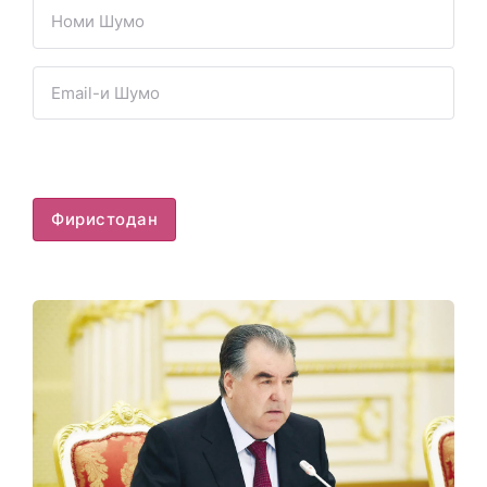
Фиристодан