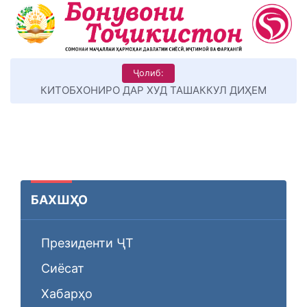
Ҷолиб:
КИТОБХОНИРО ДАР ХУД ТАШАККУЛ ДИҲЕМ
БАХШҲО
Президенти ҶТ
Сиёсат
Хабарҳо