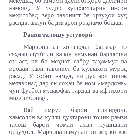
мекӯшад бо тамоми ҳастӣ онҳоро дастгирӣ
намояд. Ӯ худро хушбахттарин инсон
меҳисобад, зеро тавонист ба орзуҳои худ
расида, акнун ба дигарон роҳнамо бошад.
Рамзи талошу устуворӣ
Марҷона аз хонаводаи барзгар то
саҳнаи футболи калон намунаи барҷастаи
он аст, ки бо меҳнат, сабру таҳаммул ва
иродаи қавӣ тавонист ба қуллаҳои мурод
расад. Ӯ собит намуд, ки духтари тоҷик
метавонад дар як соҳаи ба ном «мардона»
чун футбол муваффақ гардад ва ифтихори
миллат бошад.
Вай имрӯз барои шогирдон,
ҳамсолон ва кулли духтарони тоҷик рамзи
талош барои ҷомаи амал пӯшидани
орзуҳост. Марҷона намунаи он аст, ки кас