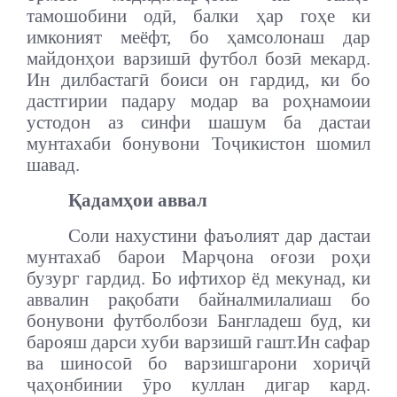
тамошобини одӣ, балки ҳар гоҳе ки
имконият меёфт, бо ҳамсолонаш дар
майдонҳои варзишӣ футбол бозӣ мекард.
Ин дилбастагӣ боиси он гардид, ки бо
дастгирии падару модар ва роҳнамоии
устодон аз синфи шашум ба дастаи
мунтахаби бонувони Тоҷикистон шомил
шавад.
Қадамҳои аввал
Соли нахустини фаъолият дар дастаи
мунтахаб барои Марҷона оғози роҳи
бузург гардид. Бо ифтихор ёд мекунад, ки
аввалин рақобати байналмилалиаш бо
бонувони футболбози Бангладеш буд, ки
барояш дарси хуби варзишӣ гашт.
Ин сафар
ва шиносоӣ бо варзишгарони хориҷӣ
ҷаҳонбинии ӯро куллан дигар кард.