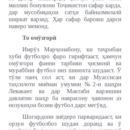
миллии бонувони Тоҷикистон сафар карда,
дар мусобиқаҳои сатҳи байналмилалӣ
ширкат варзид. Ҳар сафар барояш дарси
наверо мемонд.
То омӯзгорӣ
Имрӯз Марҷонабону, ки таҷрибаи
хуби футболро фаро гирифтааст, ҳамчун
омӯзгори фанни тарбияи ҷисмонӣ ва
мураббии футбол низ шинохта шудааст. Ӯ
тӯли панҷ сол аст, ки дар Муассисаи
таҳсилоти миёнаи умумии №2-и шаҳри
Левакант ва дар Мактаби варзишии
давлатии шаҳр ба наврасону ҷавонон аз
нозукиҳои бозии футбол дарс мегӯяд.
Шогирдони зиёдеро парваридааст, ки
орзуи футболбоз шудан доранд ва ӯ