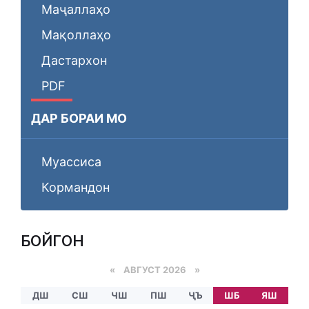
Маҷаллаҳо
Мақоллаҳо
Дастархон
PDF
ДАР БОРАИ МО
Муассиса
Кормандон
БОЙГОНӢ
«
АВГУСТ 2026 »
ДШ
СШ
ЧШ
ПШ
ҶЪ
ШБ
ЯШ