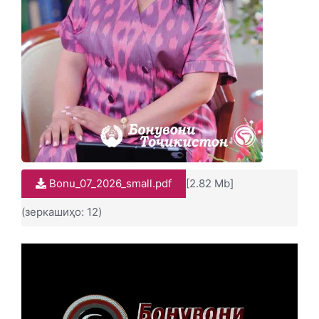
Bonu_07_2026_small.pdf
[2.82 Mb]
(зеркашиҳо: 12)