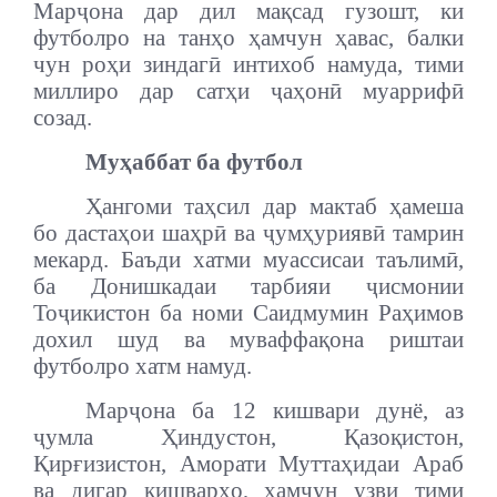
Марҷона дар дил мақсад гузошт, ки
футболро на танҳо ҳамчун ҳавас, балки
чун роҳи зиндагӣ интихоб намуда, тими
миллиро дар сатҳи ҷаҳонӣ муаррифӣ
созад.
Муҳаббат ба футбол
Ҳангоми таҳсил дар мактаб ҳамеша
бо дастаҳои шаҳрӣ ва ҷумҳуриявӣ тамрин
мекард. Баъди хатми муассисаи таълимӣ,
ба Донишкадаи тарбияи ҷисмонии
Тоҷикистон ба номи Саидмумин Раҳимов
дохил шуд ва муваффақона риштаи
футболро хатм намуд.
Марҷона ба 12 кишвари дунё, аз
ҷумла Ҳиндустон, Қазоқистон,
Қирғизистон, Аморати Муттаҳидаи Араб
ва дигар кишварҳо, ҳамчун узви тими