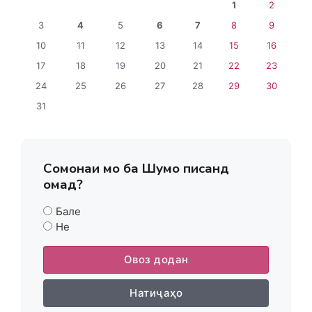
1
2
3
4
5
6
7
8
9
10
11
12
13
14
15
16
17
18
19
20
21
22
23
24
25
26
27
28
29
30
31
Сомонаи мо ба Шумо писанд
омад?
Бале
Не
Овоз додан
Натиҷаҳо