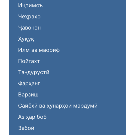
Иҷтимоъ
Чеҳраҳо
Ҷавонон
Ҳуқуқ
Илм ва маориф
Пойтахт
Тандурустӣ
Фарҳанг
Варзиш
Сайёҳӣ ва ҳунарҳои мардумӣ
Аз ҳар боб
Зебоӣ