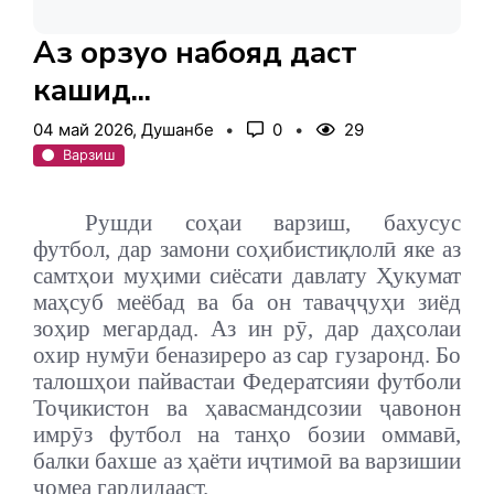
Аз орзуҳо набояд даст
кашид...
04 май 2026, Душанбе
0
29
Варзиш
Рушди соҳаи варзиш, бахусус
футбол, дар замони соҳибистиқлолӣ яке аз
самтҳои муҳими сиёсати давлату Ҳукумат
маҳсуб меёбад ва ба он таваҷҷуҳи зиёд
зоҳир мегардад.
Аз ин рӯ, дар даҳсолаи
охир нумӯи беназиреро аз сар гузаронд. Бо
талошҳои пайвастаи Федератсияи футболи
Тоҷикистон ва ҳавасмандсозии ҷавонон
имрӯз футбол на танҳо бозии оммавӣ,
балки бахше аз ҳаёти иҷтимоӣ ва варзишии
ҷомеа гардидааст.