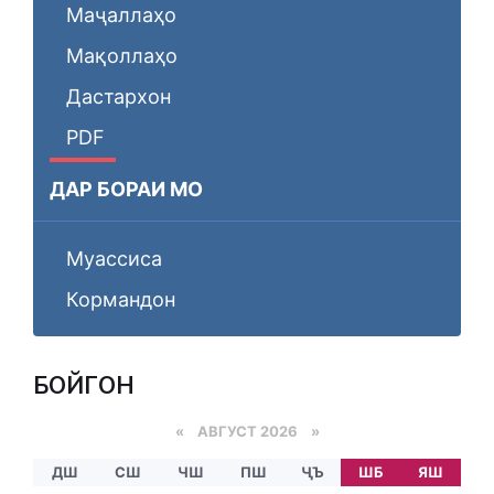
Маҷаллаҳо
Мақоллаҳо
Дастархон
PDF
ДАР БОРАИ МО
Муассиса
Кормандон
БОЙГОНӢ
«
АВГУСТ 2026 »
ДШ
СШ
ЧШ
ПШ
ҶЪ
ШБ
ЯШ