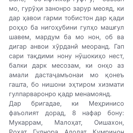
мо, гурӯҳи занонро зарур меояд, ки
дар ҳавои гарми тобистон дар қади
роҳҳо ба нигоҳубини гулҳо машғул
шавем, мардум ба мо нон, об ва
дигар анвои хӯрданӣ меоранд. Гап
сари тақдими нону нӯшокиҳо нест,
балки дарк месозам, ки онҳо аз
амали дастаҷамъонаи мо қонеъ
гашта, бо нишони эҳтиром хизмати
гулпарваронро қадр менамоянд.
Дар бригадае, ки Меҳринисо
фаъолият дорад, 8 нафар бону:
Мукаррам, Малоҳат, Оишахон,
Роҳат, Гулнора, Адолат, Қумриҷон