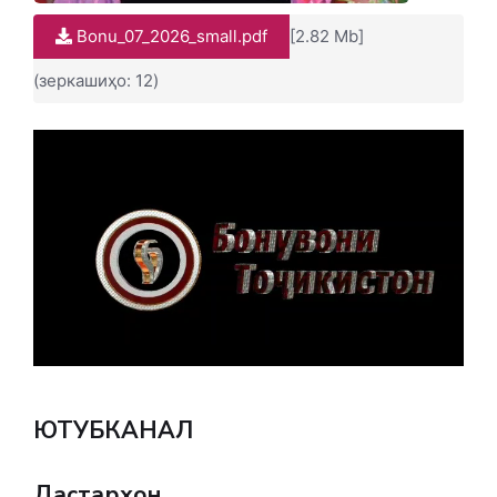
Bonu_07_2026_small.pdf
[2.82 Mb]
(зеркашиҳо: 12)
ЮТУБКАНАЛ
Дастархон