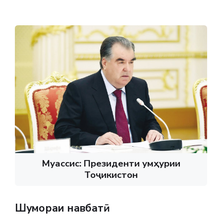
Муассис: Президенти Ҷумҳурии
Тоҷикистон
Шумораи навбатӣ