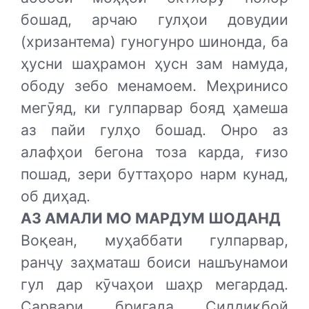
бошад, арчаю гулҳои довудии
(хризантема) гуногунро шинонда, ба
ҳусни шаҳрамон ҳусн зам намуда,
ободу зебо менамоем. Меҳринисо
мегӯяд, ки гулпарвар бояд ҳамеша
аз пайи гулҳо бошад. Онро аз
алафҳои бегона тоза карда, ғизо
пошад, зери буттаҳоро нарм кунад,
об диҳад.
АЗ АМАЛИ МО МАРДУМ ШОДАНД
Воқеан, муҳаббати гулпарвар,
ранҷу заҳматаш боиси нашъунамои
гул дар кӯчаҳои шаҳр мегардад.
Сарвари бригада Сиддиқбой