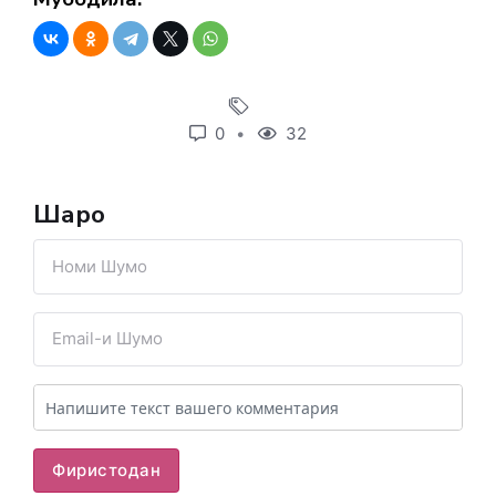
0
32
Шарҳҳо
Фиристодан