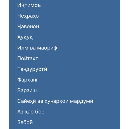
Иҷтимоъ
Чеҳраҳо
Ҷавонон
Ҳуқуқ
Илм ва маориф
Пойтахт
Тандурустӣ
Фарҳанг
Варзиш
Сайёҳӣ ва ҳунарҳои мардумӣ
Аз ҳар боб
Зебоӣ