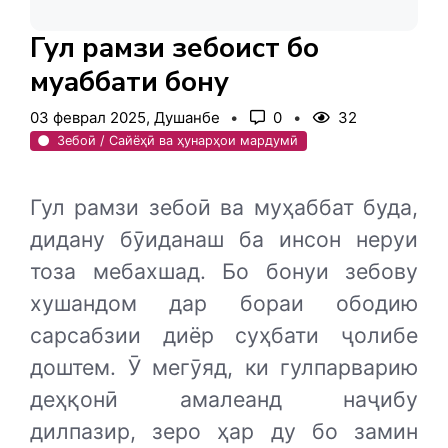
Гул рамзи зебоист бо
муҳаббати бону
03 феврал 2025, Душанбе
0
32
Зебоӣ / Сайёҳӣ ва ҳунарҳои мардумӣ
Гул рамзи зебоӣ ва муҳаббат буда,
дидану бӯиданаш ба инсон неруи
тоза мебахшад. Бо бонуи зебову
хушандом дар бораи ободию
сарсабзии диёр суҳбати ҷолибе
доштем. Ӯ мегӯяд, ки гулпарварию
деҳқонӣ амалеанд наҷибу
дилпазир, зеро ҳар ду бо замин