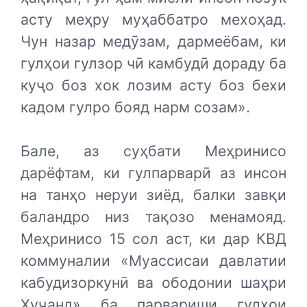
асту меҳру муҳаббатро мехоҳад.
Чун назар медӯзам, дармеёбам, ки
гулҳои гулзор чӣ камбудӣ дораду ба
куҷо боз хок лозим асту боз бехи
кадом гулро бояд нарм созам».
Бале, аз суҳбати Меҳринисо
дарёфтам, ки гулпарварӣ аз инсон
на танҳо неруи зиёд, балки завқи
баландро низ тақозо менамояд.
Меҳринисо 15 сол аст, ки дар КВД
коммуналии «Муассисаи давлатии
кабудизоркунӣ ва ободонии шаҳри
Хуҷанд» ба парвариши гулҳои