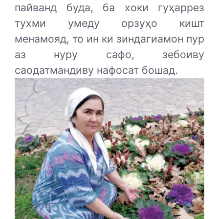
пайванд буда, ба хоки гуҳаррез
тухми умеду орзуҳо кишт
менамояд, то ин ки зиндагиамон пур
аз нуру сафо, зебоиву
саодатмандиву нафосат бошад.