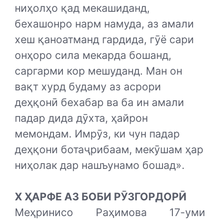
ниҳолҳо қад мекашиданд,
бехашонро нарм намуда, аз амали
хеш қаноатманд гардида, гӯё сари
онҳоро сила мекарда бошанд,
саргарми кор мешуданд. Ман он
вақт хурд будаму аз асрори
деҳқонӣ бехабар ва ба ин амали
падар дида дӯхта, ҳайрон
мемондам. Имрӯз, ки чун падар
деҳқони ботаҷрибаам, мекӯшам ҳар
ниҳолак дар нашъунамо бошад».
X ҲАРФЕ АЗ БОБИ РӮЗГОРДОРӢ
Меҳринисо Раҳимова 17-уми