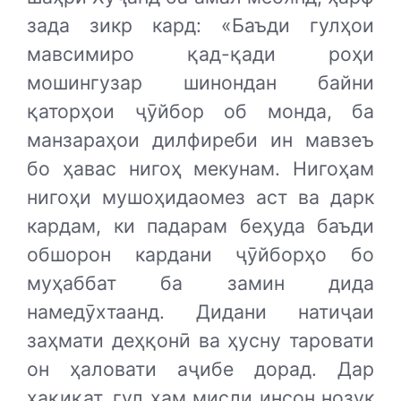
зада зикр кард: «Баъди гулҳои
мавсимиро қад-қади роҳи
мошингузар шинондан байни
қаторҳои ҷӯйбор об монда, ба
манзараҳои дилфиреби ин мавзеъ
бо ҳавас нигоҳ мекунам. Нигоҳам
нигоҳи мушоҳидаомез аст ва дарк
кардам, ки падарам беҳуда баъди
обшорон кардани ҷӯйборҳо бо
муҳаббат ба замин дида
намедӯхтаанд. Дидани натиҷаи
заҳмати деҳқонӣ ва ҳусну таровати
он ҳаловати аҷибе дорад. Дар
ҳақиқат, гул ҳам мисли инсон нозук