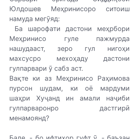
Юлдошев Меҳринисоро ситоиш
намуда мегӯяд:
Ба шарофати дастони меҳрбори
Меҳринисо гуле пажмурда
нашудааст, зеро гул нигоҳи
махсусро мехоҳаду дастони
гулпарвари ӯ сабз аст.
Вақте ки аз Меҳринисо Раҳимова
пурсон шудам, ки оё мардуми
шаҳри Хуҷанд ин амали наҷиби
гулпарваронро дастгирӣ
менамоянд?
Бале, - бо ифтихор гуфт ӯ, - баъзан