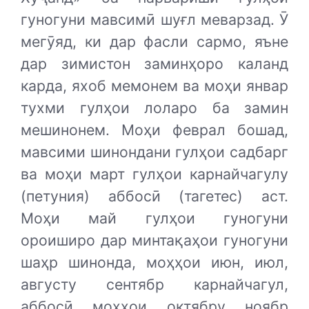
гуногуни мавсимӣ шуғл меварзад. Ӯ
мегӯяд, ки дар фасли сармо, яъне
дар зимистон заминҳоро каланд
карда, яхоб мемонем ва моҳи январ
тухми гулҳои лоларо ба замин
мешинонем. Моҳи феврал бошад,
мавсими шинондани гулҳои садбарг
ва моҳи март гулҳои карнайчагулу
(петуния) аббосӣ (тагетес) аст.
Моҳи май гулҳои гуногуни
ороиширо дар минтақаҳои гуногуни
шаҳр шинонда, моҳҳои июн, июл,
августу сентябр карнайчагул,
аббосӣ моҳҳои октябру ноябр