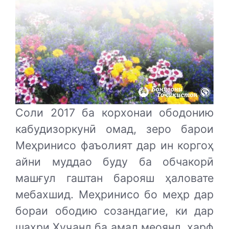
Соли 2017 ба корхонаи ободонию
ка­будизоркунӣ омад, зеро барои
Меҳринисо фаъолият дар ин коргоҳ
айни муддао буду ба обчакорӣ
машғул гаштан барояш ҳаловате
мебахшид. Меҳринисо бо меҳр дар
бораи ободию созандагие, ки дар
шаҳри Хуҷанд ба амал меоянд, ҳарф