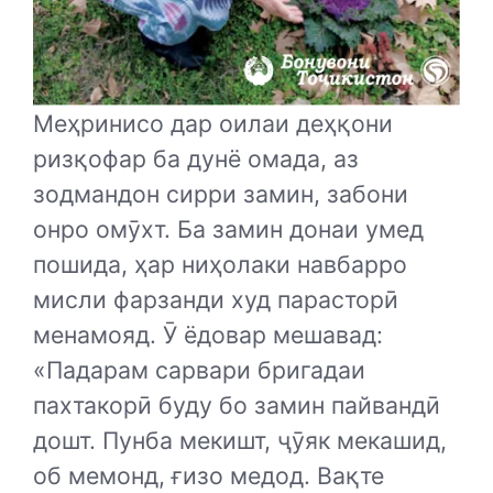
Меҳринисо дар оилаи деҳқони
ризқофар ба дунё омада, аз
зодмандон сирри замин, забони
онро омӯхт. Ба замин донаи умед
пошида, ҳар ниҳолаки навбарро
мисли фарзанди худ парасторӣ
менамояд. Ӯ ёдовар мешавад:
«Падарам сарвари бригадаи
пахтакорӣ буду бо замин пайвандӣ
дошт. Пунба мекишт, ҷӯяк мекашид,
об мемонд, ғизо медод. Вақте