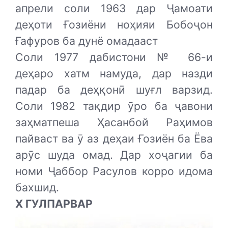
апрели соли 1963 дар Ҷамоати
деҳоти Ғозиёни ноҳияи Бобоҷон
Ғафуров ба дунё омадааст
Соли 1977 дабистони № 66-и
деҳаро хатм намуда, дар назди
падар ба деҳқонӣ шуғл варзид.
Соли 1982 тақдир ӯро ба ҷавони
заҳматпеша Ҳасанбой Раҳимов
пайваст ва ӯ аз деҳаи Ғозиён ба Ёва
арӯс шуда омад. Дар хоҷагии ба
номи Ҷаббор Расулов корро идома
бахшид.
X ГУЛПАРВАР