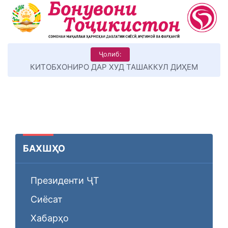
Ҷолиб:
КИТОБХОНИРО ДАР ХУД ТАШАККУЛ ДИҲЕМ
БАХШҲО
Президенти ҶТ
Сиёсат
Хабарҳо