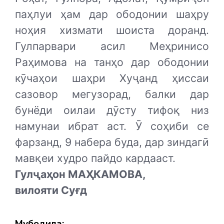
паҳлуи ҳам дар ободонии шаҳру
ноҳия хизмати шоиста доранд.
Гулпарвари асил Меҳринисо
Раҳимова на танҳо дар ободонии
кӯчаҳои шаҳри Хуҷанд ҳиссаи
сазовор мегузорад, балки дар
бунёди оилаи дӯсту тифоқ низ
намунаи ибрат аст. Ӯ соҳиби се
фарзанд, 9 набера буда, дар зиндагӣ
мавқеи худро пайдо кардааст.
Гулҷаҳон МАҲКАМОВА,
вилояти Суғд
Мубодила: