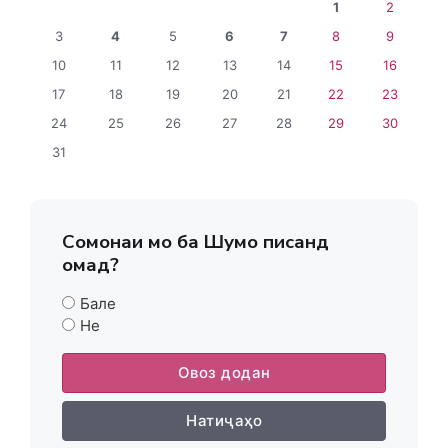
1
2
3
4
5
6
7
8
9
10
11
12
13
14
15
16
17
18
19
20
21
22
23
24
25
26
27
28
29
30
31
Сомонаи мо ба Шумо писанд
омад?
Бале
Не
Овоз додан
Натиҷаҳо