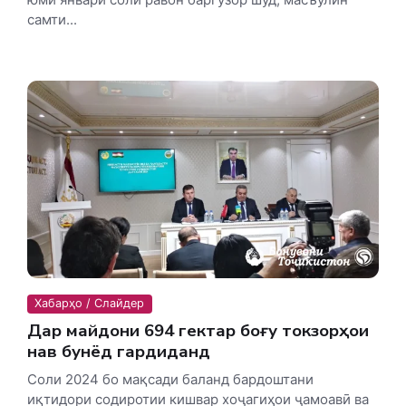
самти...
Хабарҳо / Слайдер
Дар майдони 694 гектар боғу токзорҳои
нав бунёд гардиданд
Соли 2024 бо мақсади баланд бардоштани
иқтидори содиротии кишвар хоҷагиҳои ҷамоавӣ ва