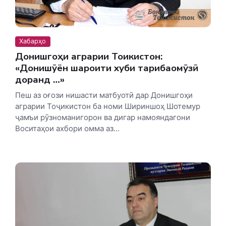
Хабарҳо
Донишгоҳи аграрии Тоҷикистон:
«Донишҷӯён шароити хуби таҷрибаомӯзӣ
доранд …»
Пеш аз оғози нишасти матбуотӣ дар Донишгоҳи
аграрии Тоҷикистон ба номи Шириншоҳ Шотемур
ҷамъи рӯзноманигорон ва дигар намояндагони
Воситаҳои ахбори омма аз...