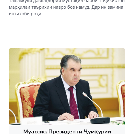
ташаккули давлатдории мустақил барои Тоҷикистон
марҳилаи таърихии навро боз намуд. Дар ин замина
интихоби роҳи...
Муассис: Президенти Ҷумҳурии