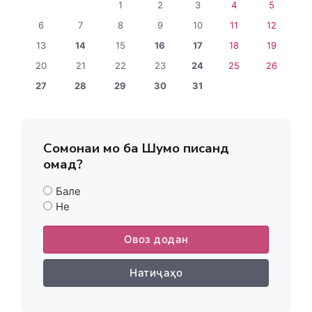
1
2
3
4
5
6
7
8
9
10
11
12
13
14
15
16
17
18
19
20
21
22
23
24
25
26
27
28
29
30
31
Сомонаи мо ба Шумо писанд
омад?
Бале
Не
Овоз додан
Натиҷаҳо