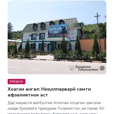
Хабарҳо
Хоҷагии ҷангал: Ниҳолпарварӣ самти
афзалиятнок аст
Дар нишасти матбуотии Агентии хоҷагии ҷангали
назди Ҳукумати Ҷумҳурии Тоҷикистон, ки санаи 30-
юми январи соли равон баргузор шуд, масъулин