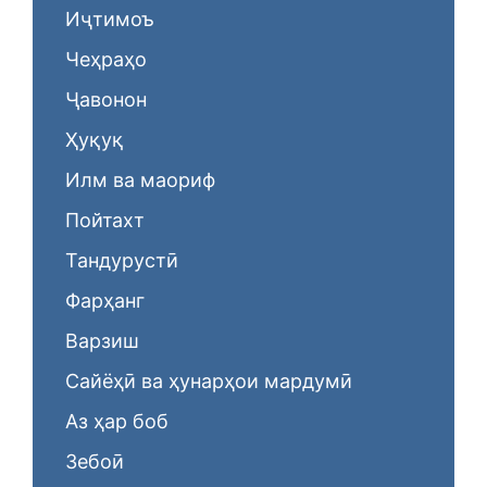
Иҷтимоъ
Чеҳраҳо
Ҷавонон
Ҳуқуқ
Илм ва маориф
Пойтахт
Тандурустӣ
Фарҳанг
Варзиш
Сайёҳӣ ва ҳунарҳои мардумӣ
Аз ҳар боб
Зебоӣ