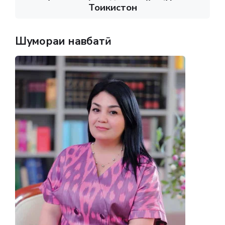
Тоҷикистон
Шумораи навбатӣ