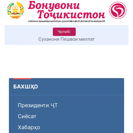
Ҷолиб:
Суханони Пешвои миллат
БАХШҲО
Президенти ҶТ
Сиёсат
Хабарҳо