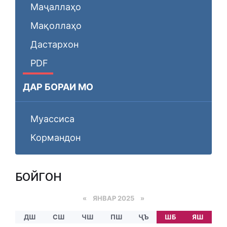
Маҷаллаҳо
Мақоллаҳо
Дастархон
PDF
ДАР БОРАИ МО
Муассиса
Кормандон
БОЙГОНӢ
«
ЯНВАР 2025
»
ДШ
СШ
ЧШ
ПШ
ҶЪ
ШБ
ЯШ