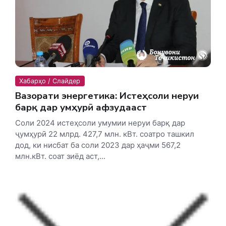
Хабарҳо / Слайдер
Вазорати энергетика: Истеҳсоли неруи
барқ дар ҷумҳурӣ афзудааст
Соли 2024 истеҳсоли умумии неруи барқ дар
ҷумҳурӣ 22 млрд. 427,7 млн. кВт. соатро ташкил
дод, ки нисбат ба соли 2023 дар ҳаҷми 567,2
млн.кВт. соат зиёд аст,...