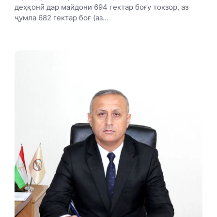
деҳқонӣ дар майдони 694 гектар боғу токзор, аз
ҷумла 682 гектар боғ (аз...