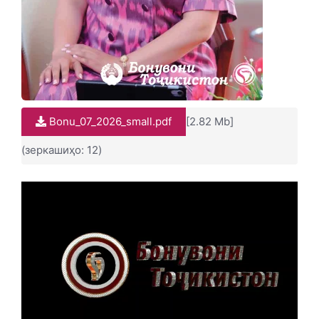
Bonu_07_2026_small.pdf
[2.82 Mb]
(зеркашиҳо: 12)