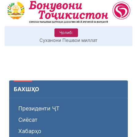
Ҷолиб:
Суханони Пешвои миллат
БАХШҲО
Президенти ҶТ
Сиёсат
Хабарҳо