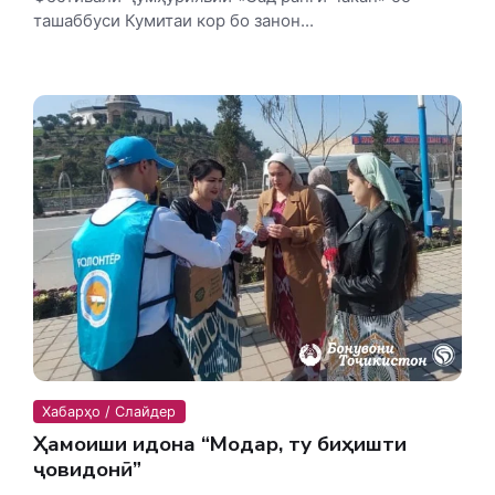
ташаббуси Кумитаи кор бо занон...
Хабарҳо / Слайдер
Ҳамоиши идона “Модар, ту биҳишти
ҷовидонӣ”