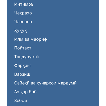
Иҷтимоъ
Чеҳраҳо
Ҷавонон
Ҳуқуқ
Илм ва маориф
Пойтахт
Тандурустӣ
Фарҳанг
Варзиш
Сайёҳӣ ва ҳунарҳои мардумӣ
Аз ҳар боб
Зебоӣ