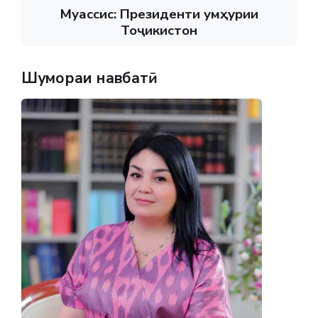
Муассис: Президенти Ҷумҳурии
Тоҷикистон
Шумораи навбатӣ