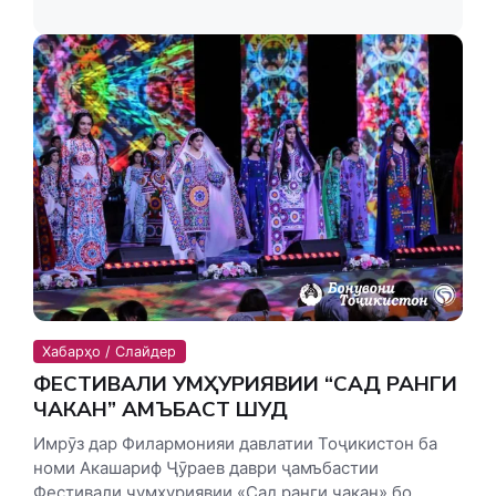
Хабарҳо / Слайдер
ФЕСТИВАЛИ ҶУМҲУРИЯВИИ “САД РАНГИ
ЧАКАН” ҶАМЪБАСТ ШУД
Имрӯз дар Филармонияи давлатии Тоҷикистон ба
номи Акашариф Ҷӯраев даври ҷамъбастии
Фестивали ҷумҳуриявии «Сад ранги чакан» бо