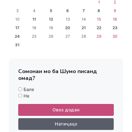
1
2
3
4
5
6
7
8
9
10
11
12
13
14
15
16
17
18
19
20
21
22
23
24
25
26
27
28
29
30
31
Сомонаи мо ба Шумо писанд
омад?
Бале
Не
Овоз додан
Натиҷаҳо