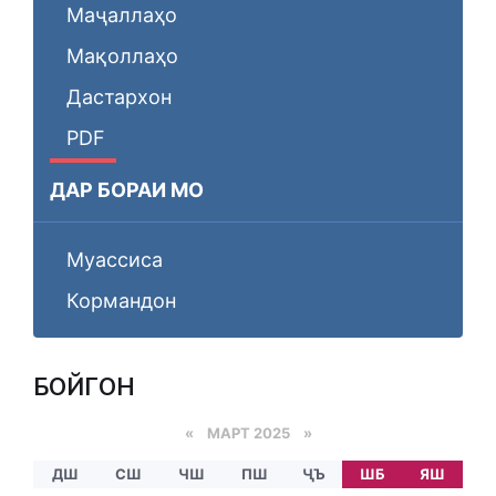
Маҷаллаҳо
Мақоллаҳо
Дастархон
PDF
ДАР БОРАИ МО
Муассиса
Кормандон
БОЙГОНӢ
«
МАРТ 2025
»
ДШ
СШ
ЧШ
ПШ
ҶЪ
ШБ
ЯШ