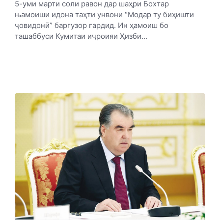
5-уми марти соли равон дар шаҳри Бохтар
њамоиши идона таҳти унвони “Модар ту биҳишти
ҷовидонӣ” баргузор гардид. Ин ҳамоиш бо
ташаббуси Кумитаи иҷроияи Ҳизби...