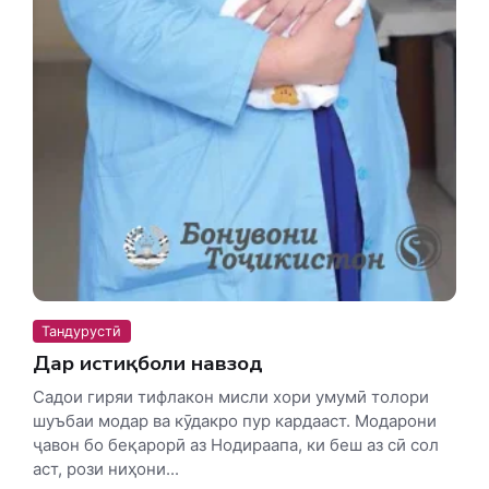
Тандурустӣ
Дар истиқболи навзод
Садои гиряи тифлакон мисли хори умумӣ толори
шуъбаи модар ва кӯдакро пур кардааст. Модарони
ҷавон бо беқарорӣ аз Нодираапа, ки беш аз сӣ сол
аст, рози ниҳони...