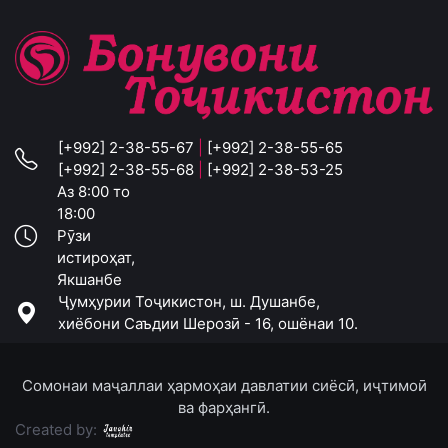
[+992] 2-38-55-67
|
[+992] 2-38-55-65
[+992] 2-38-55-68
|
[+992] 2-38-53-25
Аз 8:00 то
18:00
Рӯзи
истироҳат,
Якшанбе
Ҷумҳурии Тоҷикистон, ш. Душанбе,
хиёбони Саъдии Шерозӣ - 16, ошёнаи 10.
Сомонаи маҷаллаи ҳармоҳаи давлатии сиёсӣ, иҷтимоӣ
ва фарҳангӣ.
Created by: