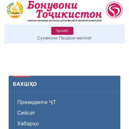
Ҷолиб:
КИТОБХОНИРО ДАР ХУД ТАШАККУЛ ДИҲЕМ
БАХШҲО
Президенти ҶТ
Сиёсат
Хабарҳо