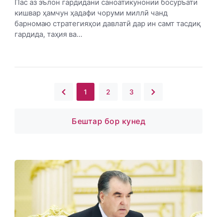
Пас аз эълон гардидани саноатикунонии босуръати
кишвар ҳамчун ҳадафи чоруми миллӣ чанд
барномаю стратегияҳои давлатӣ дар ин самт тасдиқ
гардида, таҳия ва...
1
2
3
Бештар бор кунед