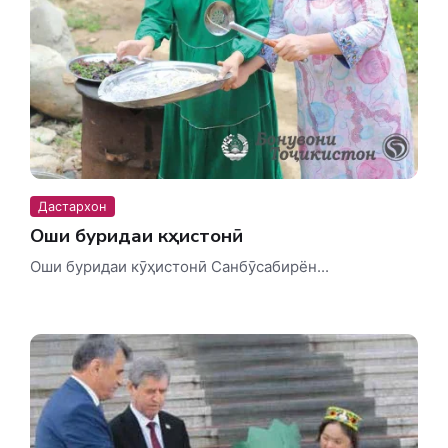
Дастархон
Оши буридаи кӯҳистонӣ
Оши буридаи кӯҳистонӣ Санбӯсабирён...