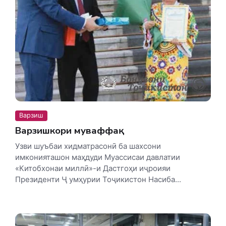
Варзиш
Варзишкори муваффақ
Узви шуъбаи хидматрасонӣ ба шахсони
имконияташон маҳдуди Муассисаи давлатии
«Китобхонаи миллӣ»-и Дастгоҳи иҷроияи
Президенти Ҷ умҳурии Тоҷикистон Насиба...