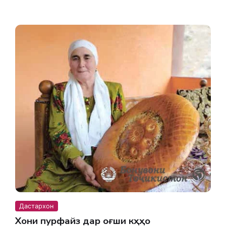
Дастархон
Хони пурфайз дар оғӯши кӯҳҳо