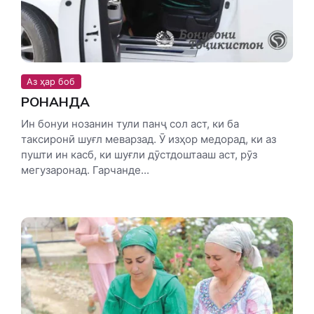
Аз ҳар боб
РОНАНДА
Ин бонуи нозанин тули панҷ сол аст, ки ба
таксиронӣ шуғл меварзад. Ӯ изҳор медорад, ки аз
пушти ин касб, ки шуғли дӯстдоштааш аст, рӯз
мегузаронад. Гарчанде...