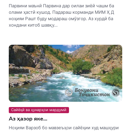
Парвини маънӣ Парвина дар оилаи зиёӣ чашм ба
олами ҳастӣ кушод. Падараш корманди МИМ Ҳ Д
ноҳияи Рашт буду модараш омӯзгор. Аз хурдӣ ба
хондани китоб шавқу...
Сайёҳӣ ва ҳунарҳои мардумӣ
Аз ҳазор яке…
Ноҳияи Варзоб бо мавзеъҳои сайёҳии худ машҳури