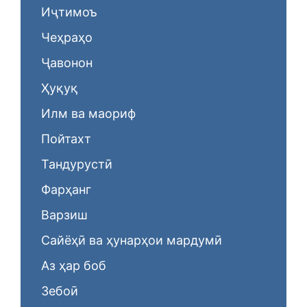
Иҷтимоъ
Чеҳраҳо
Ҷавонон
Ҳуқуқ
Илм ва маориф
Пойтахт
Тандурустӣ
Фарҳанг
Варзиш
Сайёҳӣ ва ҳунарҳои мардумӣ
Аз ҳар боб
Зебоӣ