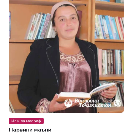
Илм ва маориф
Парвини маънӣ