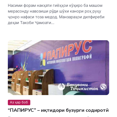
Насими форам накҳати гиёҳҳои кӯҳиро ба машом
мерасонду навозиши рӯди шӯхи канори роҳ руҳу
ҷонро нафаси тоза медод. Манзараҳои дилфиреби
деҳаи Такоби Ҷамоати...
Аз ҳар боб
“ПАПИРУС” – иқтидори бузурги содиротӣ