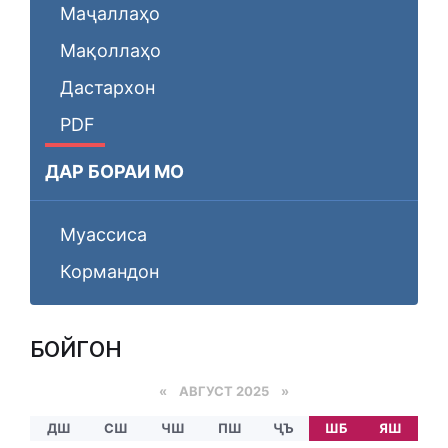
Маҷаллаҳо
Мақоллаҳо
Дастархон
PDF
ДАР БОРАИ МО
Муассиса
Кормандон
БОЙГОНӢ
«
АВГУСТ 2025
»
ДШ
СШ
ЧШ
ПШ
ҶЪ
ШБ
ЯШ