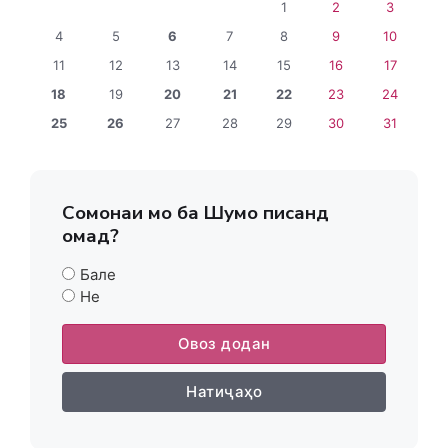
1
2
3
4
5
6
7
8
9
10
11
12
13
14
15
16
17
18
19
20
21
22
23
24
25
26
27
28
29
30
31
Сомонаи мо ба Шумо писанд
омад?
Бале
Не
Овоз додан
Натиҷаҳо