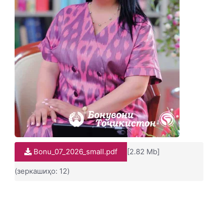
Bonu_07_2026_small.pdf
[2.82 Mb]
(зеркашиҳо: 12)