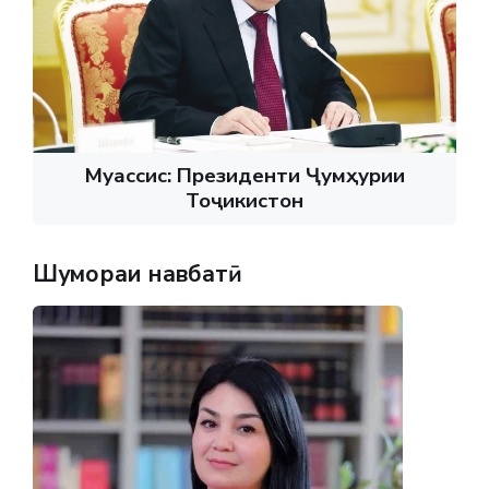
Муассис: Президенти Ҷумҳурии
Тоҷикистон
Шумораи навбатӣ