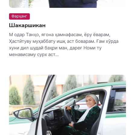
Фарҳанг
Шакаршикан
М одар Танҳо, ягона ҳамнафасам, ёру ёварам,
Ҳастӣтуву муҳаббату ишқ аст боварам. Ғам хӯрда
хуни дил шудаӣ баҳри ман, дареғ Номи ту
менависаму сурх аст...