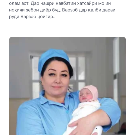
олам аст. Дар нашри навбатии хатсайри мо ин
ноҳияи зебои диёр буд. Варзоб дар қалби дараи
рӯди Варзоб ҷойгир...