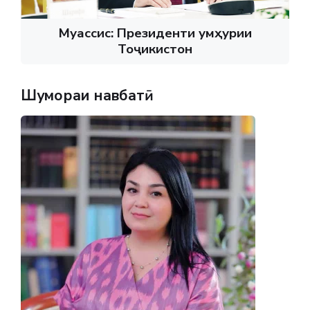
Муассис: Президенти Ҷумҳурии
Тоҷикистон
Шумораи навбатӣ