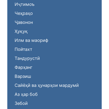
Иҷтимоъ
Чеҳраҳо
Ҷавонон
Ҳуқуқ
Илм ва маориф
Пойтахт
Тандурустӣ
Фарҳанг
Варзиш
Сайёҳӣ ва ҳунарҳои мардумӣ
Аз ҳар боб
Зебоӣ