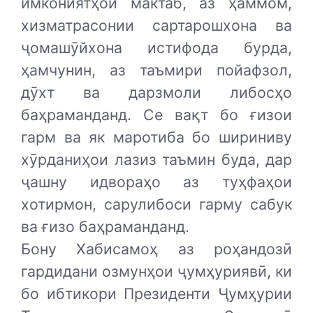
имкониятҳои мактаб, аз ҳаммом,
хизматрасонии сартарошхона ва
ҷомашӯйхона истифода бурда,
ҳамчунин, аз таъмири пойафзол,
дӯхт ва дарзмоли либосҳо
баҳраманданд. Се вақт бо ғизои
гарм ва як маротиба бо шириниву
хӯрданиҳои лазиз таъмин буда, дар
ҷашну идвораҳо аз туҳфаҳои
хотирмон, сарулибоси гарму сабук
ва ғизо баҳраманданд.
Бону Хабисамоҳ аз роҳандозӣ
гардидани озмунҳои ҷумҳуриявӣ, ки
бо ибтикори Президенти Ҷумҳурии