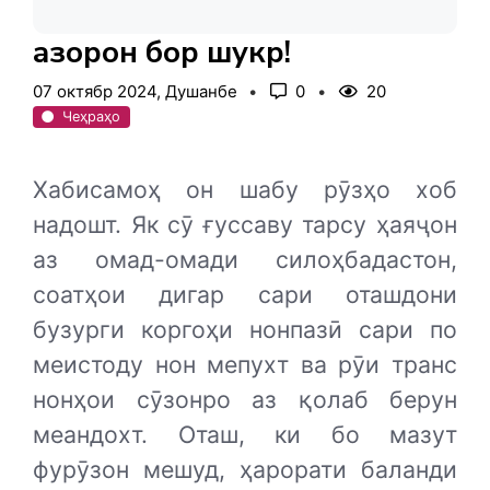
Ҳазорон бор шукр!
07 октябр 2024, Душанбе
0
20
Чеҳраҳо
Хабисамоҳ он шабу рӯзҳо хоб
надошт. Як сӯ ғуссаву тарсу ҳаяҷон
аз омад-омади силоҳбадастон,
соатҳои дигар сари оташдони
бузурги коргоҳи нонпазӣ сари по
меистоду нон мепухт ва рӯи транс
нонҳои сӯзонро аз қолаб берун
меандохт. Оташ, ки бо мазут
фурӯзон мешуд, ҳарорати баланди