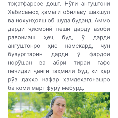
тоқатфарсое дошт. Нӯги ангуштони
Хабисамоҳ ҳамагӣ обилаву шахшӯл
ва нохунҳояш об шуда буданд. Аммо
дарди ҷисмонӣ пеши дарду азоби
равониаш ҳеҷ буд, ӯ дарди
ангуштонро ҳис намекард, чун
бузургтарин дарди ӯ фардои
норӯшан ва абри тираи ғафс
печидаи ҷанги таҳмилӣ буд, ки ҳар
рӯз даҳҳо нафар ҳамдеҳагонашро
ба коми марг фурӯ мебурд.