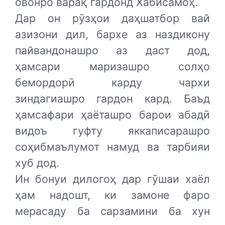
овонро варақ гардонд Хабисамоҳ.
Дар он рӯзҳои даҳшатбор вай
азизони дил, бархе аз наздикону
пайвандонашро аз даст дод,
ҳамсари маризашро солҳо
бемордорӣ карду чархи
зиндагиашро гардон кард. Баъд
ҳамсафари ҳаёташро барои абадӣ
видоъ гуфту яккаписарашро
соҳибмаълумот намуд ва тарбияи
хуб дод.
Ин бонуи дилогоҳ дар гӯшаи хаёл
ҳам надошт, ки замоне фаро
мерасаду ба сарзамини ба хун