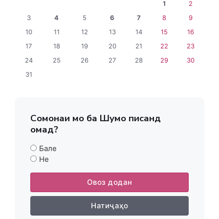
1
2
3
4
5
6
7
8
9
10
11
12
13
14
15
16
17
18
19
20
21
22
23
24
25
26
27
28
29
30
31
Сомонаи мо ба Шумо писанд
омад?
Бале
Не
Овоз додан
Натиҷаҳо