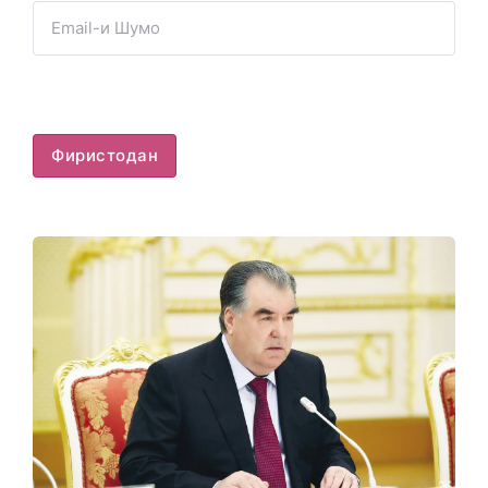
Фиристодан