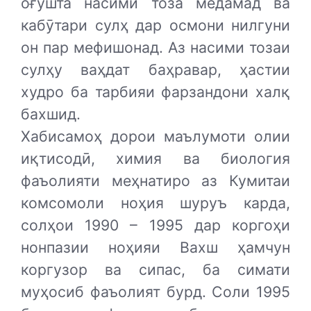
оғушта насими тоза медамад ва
кабӯтари сулҳ дар осмони нилгуни
он пар мефишонад. Аз насими тозаи
сулҳу ваҳдат баҳравар, ҳастии
худро ба тарбияи фарзандони халқ
бахшид.
Хабисамоҳ дорои маълумоти олии
иқтисодӣ, химия ва биология
фаъолияти меҳнатиро аз Кумитаи
комсомоли ноҳия шуруъ карда,
солҳои 1990 – 1995 дар коргоҳи
нонпазии ноҳияи Вахш ҳамчун
коргузор ва сипас, ба симати
муҳосиб фаъолият бурд. Соли 1995