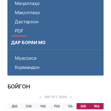
Маҷаллаҳо
Мақоллаҳо
Дастархон
PDF
ДАР БОРАИ МО
Муассиса
Кормандон
БОЙГОНӢ
«
АВГУСТ 2026 »
ДШ
СШ
ЧШ
ПШ
ҶЪ
ШБ
ЯШ