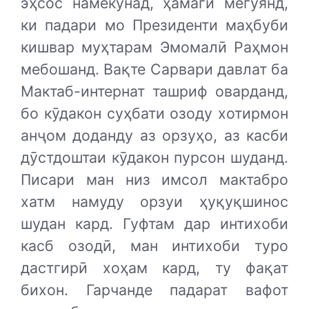
эҳсос намекунад, ҳамагӣ мегӯянд,
ки падари мо Президенти маҳбуби
кишвар муҳтарам Эмомалӣ Раҳмон
мебошанд. Вақте Сарвари давлат ба
Мактаб-интернат ташриф оварданд,
бо кӯдакон суҳбати озоду хотирмон
анҷом доданду аз орзуҳо, аз касби
дӯстдоштаи кӯдакон пурсон шуданд.
Писари ман низ имсол мактабро
хатм намуду орзуи ҳуқуқшинос
шудан кард. Гуфтам дар интихоби
касб озодӣ, ман интихоби туро
дастгирӣ хоҳам кард, ту фақат
бихон. Гарчанде падарат вафот