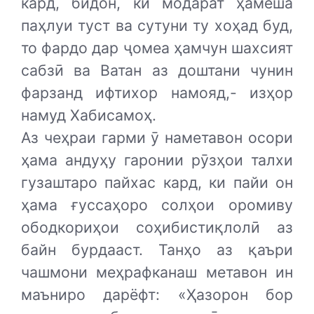
кард, бидон, ки модарат ҳамеша
паҳлуи туст ва сутуни ту хоҳад буд,
то фардо дар ҷомеа ҳамчун шахсият
сабзӣ ва Ватан аз доштани чунин
фарзанд ифтихор намояд,- изҳор
намуд Хабисамоҳ.
Аз чеҳраи гарми ӯ наметавон осори
ҳама андуҳу гаронии рӯзҳои талхи
гузаштаро пайхас кард, ки пайи он
ҳама ғуссаҳоро солҳои оромиву
ободкориҳои соҳибистиқлолӣ аз
байн бурдааст. Танҳо аз қаъри
чашмони меҳрафканаш метавон ин
маъниро дарёфт: «Ҳазорон бор