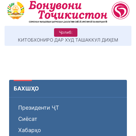
Ҷолиб:
КИТОБХОНИРО ДАР ХУД ТАШАККУЛ ДИҲЕМ
БАХШҲО
Президенти ҶТ
Сиёсат
Хабарҳо