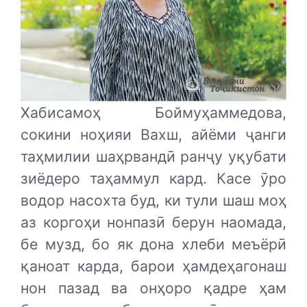
Хабисамоҳ Боймуҳаммедова,
сокини ноҳияи Вахш, айёми ҷанги
таҳмилии шаҳрвандӣ ранҷу уқубати
зиёдеро таҳаммул кард. Касе ӯро
водор насохта буд, ки тули шаш моҳ
аз коргоҳи нонпазӣ берун наомада,
бе музд, бо як дона хлеби меъёрӣ
қаноат карда, барои ҳамдеҳагонаш
нон пазад ва онҳоро қадре ҳам