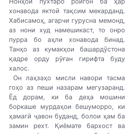
Нонҳои пухтаро ройгон ба ҳар
хонавода яктоӣ тақсим мекарданд.
Хабисамоҳ, агарчи гурусна мемонд,
аз нони худ намешикаст, то онро
пурра бо аҳли хонавода бинад.
Танҳо аз кумакҳои башардӯстона
қадре орду рӯған гирифта буду
халос.
Он лаҳзаҳо мисли навори тасма
гоҳо аз пеши назарам мегузаранд.
Ёд дорам, ки ба деҳа мошини
боркаше мурдаҳои бешуморро, ки
ҳамагӣ ҷавон буданд, болои ҳам ба
замин рехт. Қиёмате бархост ва