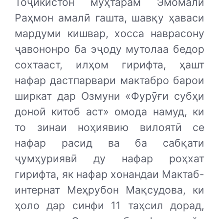
Тоҷикистон муҳтарам Эмомалӣ
Раҳмон амалӣ гашта, шавқу ҳаваси
мардуми кишвар, хосса наврасону
ҷавононро ба эҷоду мутолаа бедор
сохтааст, илҳом гирифта, ҳашт
нафар дастпарвари мактабро барои
ширкат дар Озмуни «Фурӯғи субҳи
доноӣ китоб аст» омода намуд, ки
то зинаи ноҳиявию вилоятӣ се
нафар расид ва ба сабқати
ҷумҳуриявӣ ду нафар роҳхат
гирифта, як нафар хонандаи Мактаб-
интернат Меҳрубон Мақсудова, ки
ҳоло дар синфи 11 таҳсил дорад,