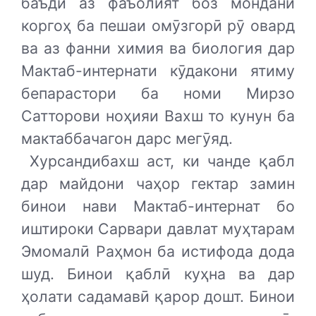
баъди аз фаъолият боз мондани
коргоҳ ба пешаи омӯзгорӣ рӯ овард
ва аз фанни химия ва биология дар
Мактаб-интернати кӯдакони ятиму
бепарастори ба номи Мирзо
Сатторови ноҳияи Вахш то кунун ба
мактаббачагон дарс мегӯяд.
Хурсандибахш аст, ки чанде қабл
дар майдони чаҳор гектар замин
бинои нави Мактаб-интернат бо
иштироки Сарвари давлат муҳтарам
Эмомалӣ Раҳмон ба истифода дода
шуд. Бинои қаблӣ куҳна ва дар
ҳолати садамавӣ қарор дошт. Бинои