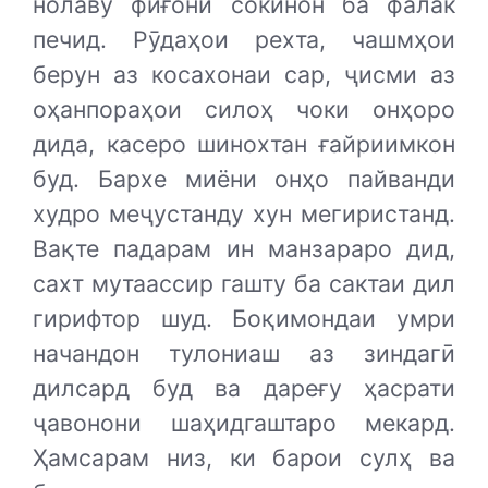
нолаву фиғони сокинон ба фалак
печид. Рӯдаҳои рехта, чашмҳои
берун аз косахонаи сар, ҷисми аз
оҳанпораҳои силоҳ чоки онҳоро
дида, касеро шинохтан ғайриимкон
буд. Бархе миёни онҳо пайванди
худро меҷустанду хун мегиристанд.
Вақте падарам ин манзараро дид,
сахт мутаассир гашту ба сактаи дил
гирифтор шуд. Боқимондаи умри
начандон тулониаш аз зиндагӣ
дилсард буд ва дареғу ҳасрати
ҷавонони шаҳидгаштаро мекард.
Ҳамсарам низ, ки барои сулҳ ва