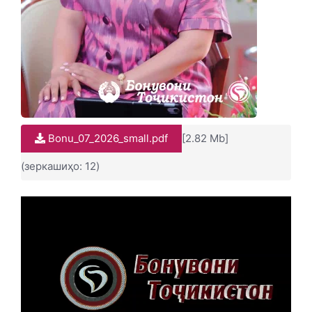
Bonu_07_2026_small.pdf
[2.82 Mb]
(зеркашиҳо: 12)