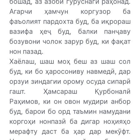
бошад, аз азоби гуруснагӣ раҳонад.
Агарчи ҳамчун коргузор ба
фаъолият пардохта буд, ба иқрораш
вазифа ҳеҷ буд, балки панҷаву
бозувони чолок зарур буд, ки фақат
нон пазад.
Хаёлаш, шаш моҳ беш аз шаш сол
буд, ки бо ҳаросониву навмедӣ, дар
орзуи зиндагии орому осуда сипарӣ
гашт. Ҳамсараш Қурбоналӣ
Раҳимов, ки он овон мудири анбор
буд, барои бо орд таъмин намудани
коргоҳи нонпазӣ ба дигар ноҳияҳо
мерафту даст ба ҳар дар мекӯфт.