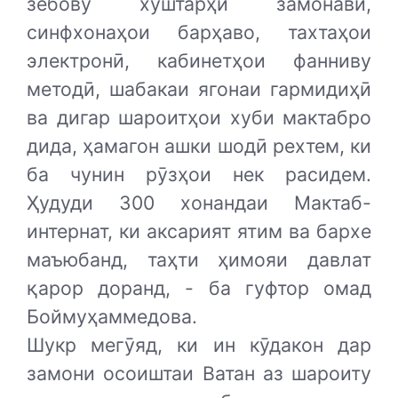
зебову хуштарҳи замонавӣ,
синфхонаҳои барҳаво, тахтаҳои
электронӣ, кабинетҳои фанниву
методӣ, шабакаи ягонаи гармидиҳӣ
ва дигар шароитҳои хуби мактабро
дида, ҳамагон ашки шодӣ рехтем, ки
ба чунин рӯзҳои нек расидем.
Ҳудуди 300 хонандаи Мактаб-
интернат, ки аксарият ятим ва бархе
маъюбанд, таҳти ҳимояи давлат
қарор доранд, - ба гуфтор омад
Боймуҳаммедова.
Шукр мегӯяд, ки ин кӯдакон дар
замони осоиштаи Ватан аз шароиту