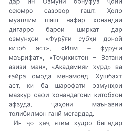
дар ин Озмуни бонуфуз ҷойи
сеюмро сазовор гашт. Ҳоло
муаллим шаш нафар хонандаи
дигарро барои ширкат дар
озмунҳои «Фурӯғи субҳи доноӣ
китоб аст», «Илм – фурӯғи
маърифат», «Тоҷикистон – Ватани
азизи ман», «Академияи хурд» ва
ғайра омода менамояд. Хушбахт
аст, ки ба шарофати озмунҳои
мазкур сафи хонандагони китобхон
афзуда, ҷаҳони маънавии
толибилмон ғанӣ мегардад.
Ин ҷо ҳеҷ ятим худро бепадар