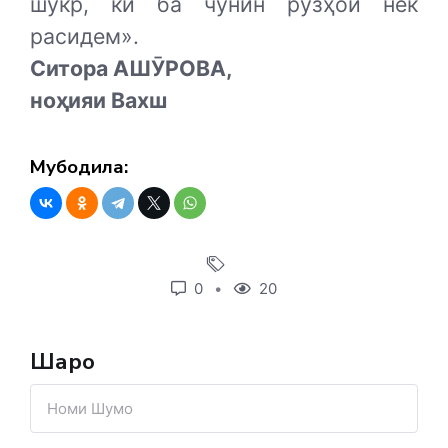
шукр, ки ба чунин рӯзҳои нек
расидем».
Ситора АШӮРОВА,
ноҳияи Вахш
Мубодила:
0
20
Шарҳҳо