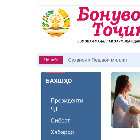
Суханони Пешвои миллат
Ҷолиб:
БАХШҲО
Президенти
ҶТ
Сиёсат
Хабарҳо