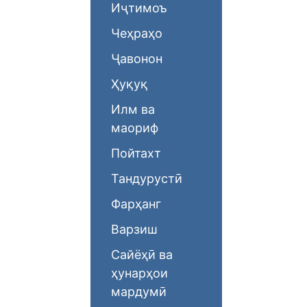
Иҷтимоъ
Чеҳраҳо
Ҷавонон
Ҳуқуқ
Илм ва
маориф
Пойтахт
Тандурустӣ
Фарҳанг
Варзиш
Сайёҳӣ ва
ҳунарҳои
мардумӣ