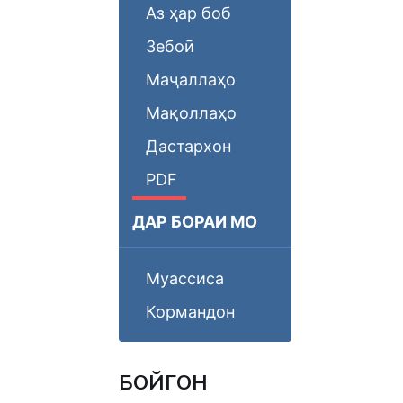
Аз ҳар боб
Зебоӣ
Маҷаллаҳо
Мақоллаҳо
Дастархон
PDF
ДАР БОРАИ МО
Муассиса
Кормандон
БОЙГОНӢ