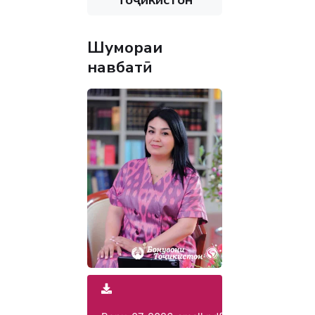
Шумораи
навбатӣ