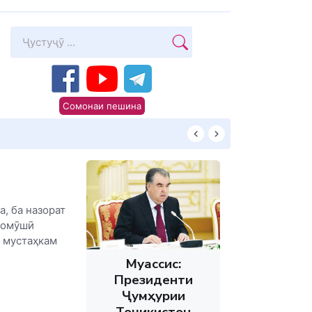
Сомонаи пешина
КИТОБХОНИРО 
, ба назорат
Хомӯшӣ
 мустаҳкам
Муассис:
Президенти
Ҷумҳурии
Тоҷикистон