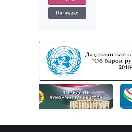
Натиҷаҳо