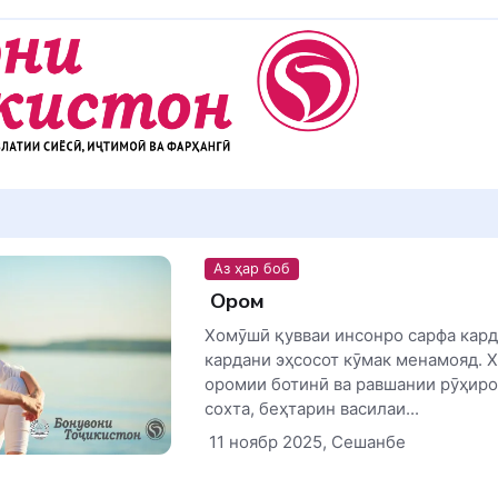
Аз ҳар боб
Оромӣ
Хомӯшӣ қувваи инсонро сарфа карда
кардани эҳсосот кӯмак менамояд. 
оромии ботинӣ ва равшании рӯҳиро
сохта, беҳтарин василаи...
11 ноябр 2025, Сешанбе