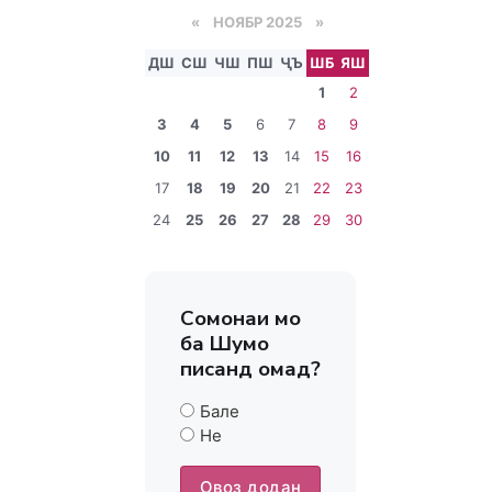
«
НОЯБР 2025
»
ДШ
СШ
ЧШ
ПШ
ҶЪ
ШБ
ЯШ
1
2
3
4
5
6
7
8
9
10
11
12
13
14
15
16
17
18
19
20
21
22
23
24
25
26
27
28
29
30
Сомонаи мо
ба Шумо
писанд омад?
Бале
Не
Овоз додан