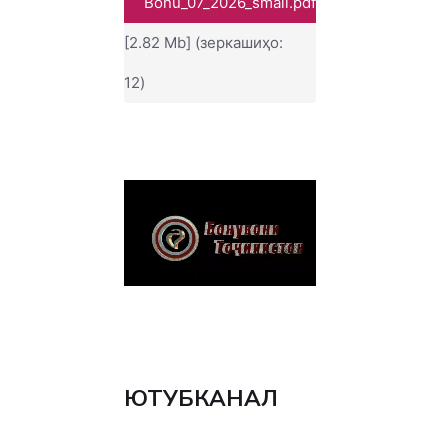
Bonu_07_2026_small.pdf
[2.82 Mb] (зеркашиҳо:
12)
ЮТУБКАНАЛ