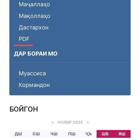
Маҷаллаҳо
Мақоллаҳо
Дастархон
PDF
ДАР БОРАИ МО
Муассиса
Кормандон
БОЙГОНӢ
«
НОЯБР 2025
»
ДШ
СШ
ЧШ
ПШ
ҶЪ
ШБ
ЯШ