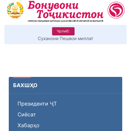
Ҷолиб:
Суханони Пешвои миллат
БАХШҲО
Президенти ҶТ
Сиёсат
Хабарҳо