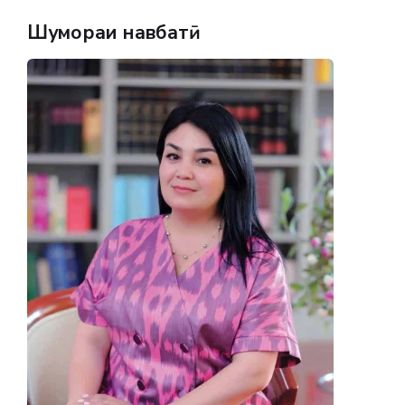
Шумораи навбатӣ