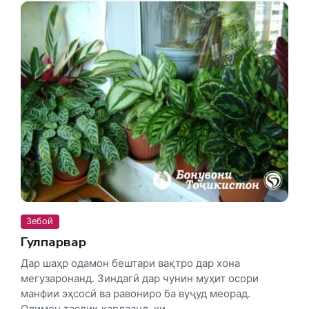
Зебоӣ
Гулпарварӣ
Дар шаҳр одамон бештари вақтро дар хона
мегузаронанд. Зиндагӣ дар чунин муҳит осори
манфии эҳсосӣ ва равониро ба вуҷуд меорад.
Олимон тасдиқ кардаанд, ки...