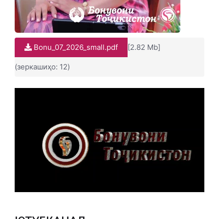
Bonu_07_2026_small.pdf
[2.82 Mb]
(зеркашиҳо: 12)