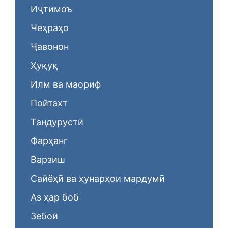
Иҷтимоъ
Чеҳраҳо
Ҷавонон
Ҳуқуқ
Илм ва маориф
Пойтахт
Тандурустӣ
Фарҳанг
Варзиш
Сайёҳӣ ва ҳунарҳои мардумӣ
Аз ҳар боб
Зебоӣ