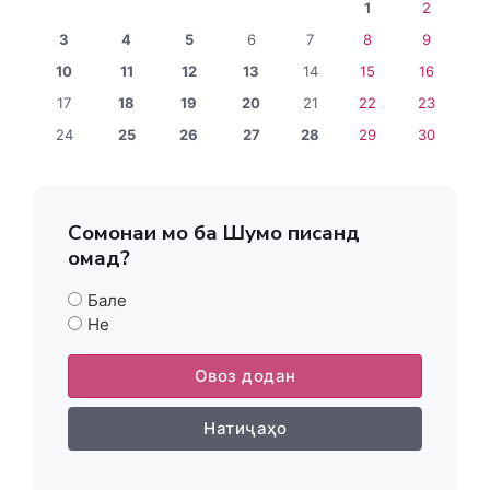
1
2
3
4
5
6
7
8
9
10
11
12
13
14
15
16
17
18
19
20
21
22
23
24
25
26
27
28
29
30
Сомонаи мо ба Шумо писанд
омад?
Бале
Не
Овоз додан
Натиҷаҳо