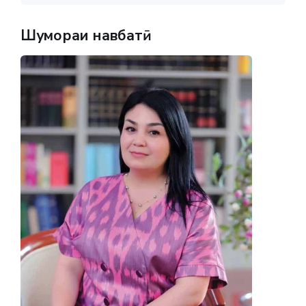
Шумораи навбатӣ