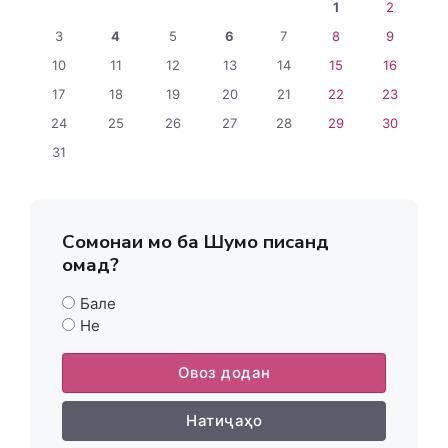
1
2
3
4
5
6
7
8
9
10
11
12
13
14
15
16
17
18
19
20
21
22
23
24
25
26
27
28
29
30
31
Сомонаи мо ба Шумо писанд
омад?
Бале
Не
Овоз додан
Натиҷаҳо