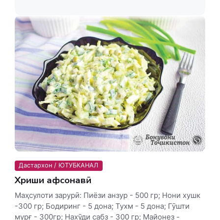
Дастархон / ЮТУБКАНАЛ
Хӯриши афсонавӣ
Маҳсулоти зарурӣ: Пиёзи анзур - 500 гр; Нони хушк
-300 гр; Бодиринг - 5 дона; Тухм - 5 дона; Гӯшти
мурғ - 300гр; Нахӯди сабз - 300 гр; Майонез -