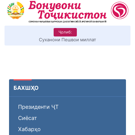
Ҷолиб:
Суханони Пешвои миллат
БАХШҲО
Президенти ҶТ
Сиёсат
Хабарҳо