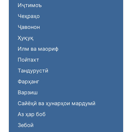
Иҷтимоъ
Чеҳраҳо
Ҷавонон
Ҳуқуқ
Илм ва маориф
Пойтахт
Тандурустӣ
Фарҳанг
Варзиш
Сайёҳӣ ва ҳунарҳои мардумӣ
Аз ҳар боб
Зебоӣ