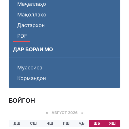
Маҷаллаҳо
Мақоллаҳо
Дастархон
PDF
ДАР БОРАИ МО
Муассиса
Кормандон
БОЙГОНӢ
«
АВГУСТ 2026 »
ДШ
СШ
ЧШ
ПШ
ҶЪ
ШБ
ЯШ