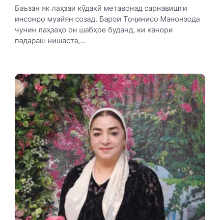
Баъзан як лаҳзаи кӯдакӣ метавонад сарнавишти
инсонро муайян созад. Барои Тоҷинисо Манонзода
чунин лаҳзаҳо он шабҳое буданд, ки канори
падараш нишаста,...