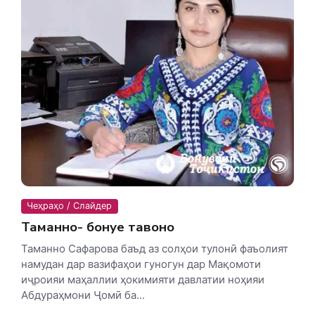
Чеҳраҳо / Слайдер
Таманно- бонуе тавоно
Таманно Сафарова баъд аз солҳои тулонӣ фаъолият
намудан дар вазифаҳои гуногун дар Мақомоти
иҷроияи маҳаллии ҳокимияти давлатии ноҳияи
Абдураҳмони Ҷомӣ ба...