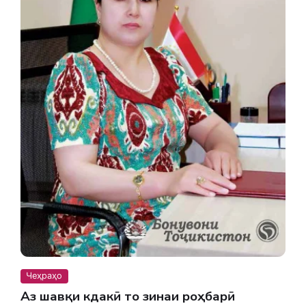
Чеҳраҳо
Аз шавқи кӯдакӣ то зинаи роҳбарӣ