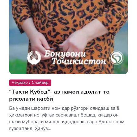
Чеҳраҳо / Слайдер
“Тахти Қубод”- аз намои адолат то
рисолати касбӣ
Ба умеди шафоати ном дар рӯзгори ояндааш ва ё
ҳикматҳои ногуфтаи сарнавишт бошад, ки дар он
шаби мубораки милод аҷдодонаш варо Адолат ном
гузоштанд. Ҳанӯз...