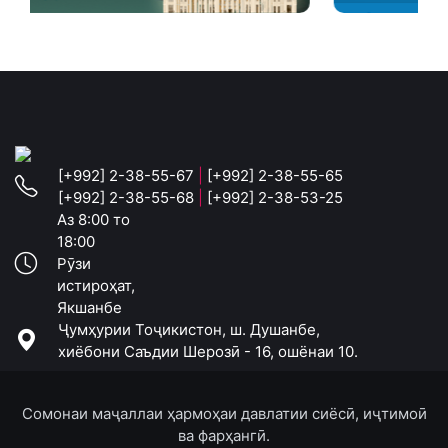
[+992] 2-38-55-67
|
[+992] 2-38-55-65
[+992] 2-38-55-68
|
[+992] 2-38-53-25
Аз 8:00 то
18:00
Рӯзи
истироҳат,
Якшанбе
Ҷумҳурии Тоҷикистон, ш. Душанбе,
хиёбони Саъдии Шерозӣ - 16, ошёнаи 10.
Сомонаи маҷаллаи ҳармоҳаи давлатии сиёсӣ, иҷтимоӣ
ва фарҳангӣ.