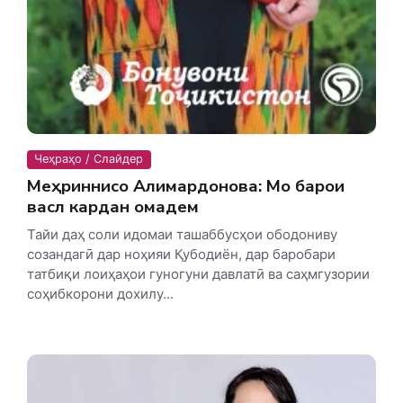
Чеҳраҳо / Слайдер
Меҳриннисо Алимардонова: Мо барои
васл кардан омадем
Тайи даҳ соли идомаи ташаббусҳои ободониву
созандагӣ дар ноҳияи Қубодиён, дар баробари
татбиқи лоиҳаҳои гуногуни давлатӣ ва саҳмгузории
соҳибкорони дохилу...