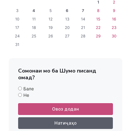
1
2
3
4
5
6
7
8
9
10
11
12
13
14
15
16
17
18
19
20
21
22
23
24
25
26
27
28
29
30
31
Сомонаи мо ба Шумо писанд
омад?
Бале
Не
Овоз додан
Натиҷаҳо