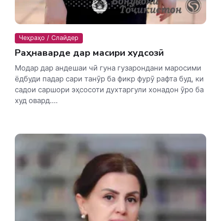
Чеҳраҳо / Слайдер
Раҳнаварде дар масири худсозӣ
Модар дар андешаи чӣ гуна гузарондани маросими
ёдбуди падар сари танӯр ба фикр фурӯ рафта буд, ки
садои саршори эҳсосоти духтаргули хонадон ӯро ба
худ овард....