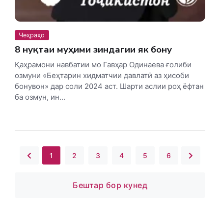
Чеҳраҳо
8 нуқтаи муҳими зиндагии як бону
Қаҳрамони навбатии мо Гавҳар Одинаева ғолиби
озмуни «Беҳтарин хидматчии давлатӣ аз ҳисоби
бонувон» дар соли 2024 аст. Шарти аслии роҳ ёфтан
ба озмун, ин...
1
2
3
4
5
6
Бештар бор кунед