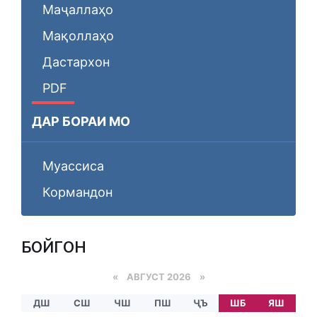
Маҷаллаҳо
Мақоллаҳо
Дастархон
PDF
ДАР БОРАИ МО
Муассиса
Кормандон
БОЙГОНӢ
«
АВГУСТ 2026 »
ДШ
СШ
ЧШ
ПШ
ҶЪ
ШБ
ЯШ