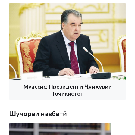
Муассис: Президенти Ҷумҳурии
Тоҷикистон
Шумораи навбатӣ