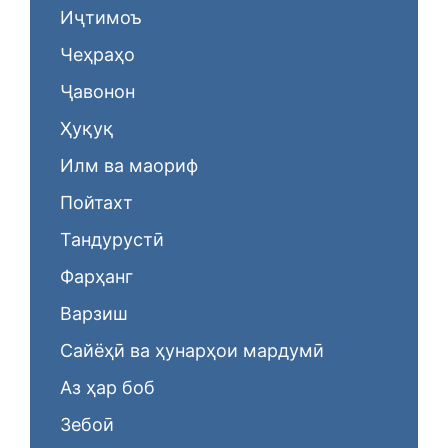
Иҷтимоъ
Чеҳраҳо
Ҷавонон
Ҳуқуқ
Илм ва маориф
Пойтахт
Тандурустӣ
Фарҳанг
Варзиш
Сайёҳӣ ва ҳунарҳои мардумӣ
Аз ҳар боб
Зебоӣ