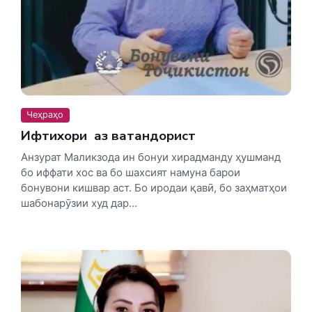
Чеҳраҳо
Ифтихори ӯ аз ватандорист
Анзурат Маликзода ин бонуи хирадманду ҳушманд
бо иффати хос ва бо шахсият намуна барои
бонувони кишвар аст. Бо иродаи қавӣ, бо заҳматҳои
шабонарӯзии худ дар...