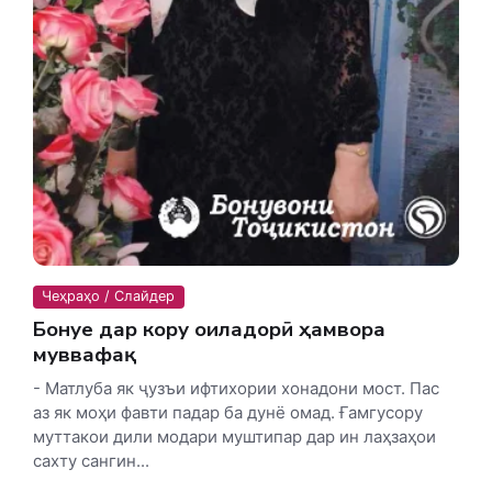
Чеҳраҳо / Слайдер
Бонуе дар кору оиладорӣ ҳамвора
муввафақ
- Матлуба як ҷузъи ифтихории хонадони мост. Пас
аз як моҳи фавти падар ба дунё омад. Ғамгусору
муттакои дили модари муштипар дар ин лаҳзаҳои
сахту сангин...