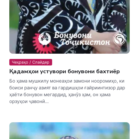
Чеҳраҳо / Слайдер
Қадамҳои устувори бонувони бахтиёр
Бо ҳама мушкилу монеаҳои замони нооромиҳо, ки
боиси ранҷу азият ва гардишҳои ғайриинтизор дар
ҳаёти бонувон мегардид, ҳанӯз ҳам, он ҳама
орзуҳои ҷавонӣ...