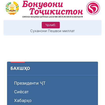
Ҷолиб:
КИТОБХОНИРО ДАР ХУД ТАШАККУЛ ДИҲЕМ
БАХШҲО
Президенти ҶТ
Сиёсат
Хабарҳо