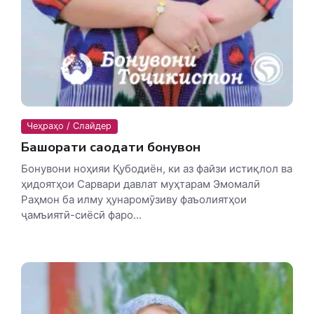
Чеҳраҳо / Слайдер
Башорати саодати бонувон
Бонувони ноҳияи Қубодиён, ки аз файзи истиқлол ва
ҳидоятҳои Сарвари давлат муҳтарам Эмомалӣ
Раҳмон ба илму ҳунаромӯзиву фаъолиятҳои
ҷамъиятӣ-сиёсӣ фаро...