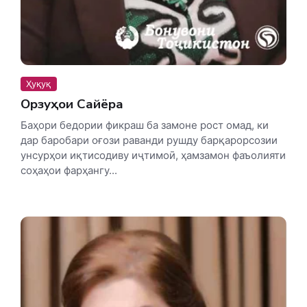
Ҳуқуқ
Орзуҳои Сайёра
Баҳори бедории фикраш ба замоне рост омад, ки
дар баробари оғози раванди рушду барқарорсозии
унсурҳои иқтисодиву иҷтимоӣ, ҳамзамон фаъолияти
соҳаҳои фарҳангу...