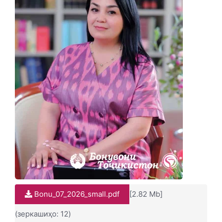
Bonu_07_2026_small.pdf
[2.82 Mb]
(зеркашиҳо: 12)