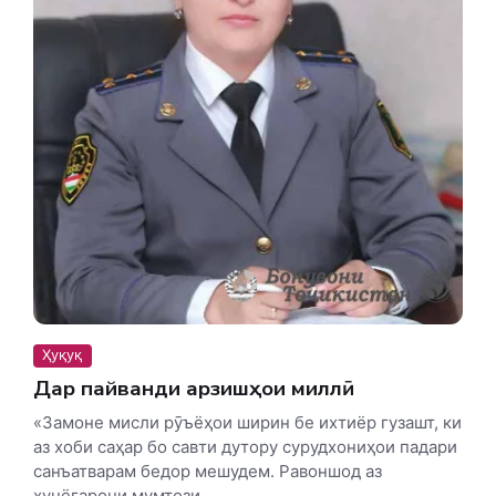
Ҳуқуқ
Дар пайванди арзишҳои миллӣ
«Замоне мисли рӯъёҳои ширин бе ихтиёр гузашт, ки
аз хоби саҳар бо савти дутору сурудхониҳои падари
санъатварам бедор мешудем. Равоншод аз
хунёгарони мумтози...