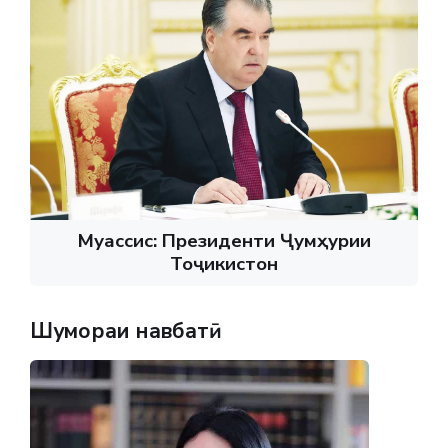
Муассис: Президенти Ҷумҳурии
Тоҷикистон
Шумораи навбатӣ