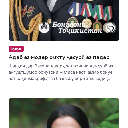
Ҳуқуқ
Адаб аз модар омӯхту ҷасурӣ аз падар
Шарқия дар Вазорати корҳои дохилии ҷумҳурӣ аз
ангуштшумор бонувони милиса нест, аммо бонуе
аст соҳибмаърифат ва ба касбу кори хеш содиқ....