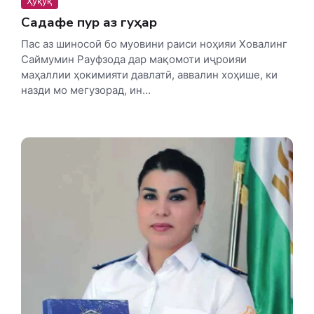
Ҳуқуқ
Садафе пур аз гуҳар
Пас аз шиносоӣ бо муовини раиси ноҳияи Ховалинг
Саймумин Рауфзода дар мақомоти иҷроияи
маҳаллии ҳокимияти давлатӣ, аввалин хоҳише, ки
назди мо мегузорад, ин...