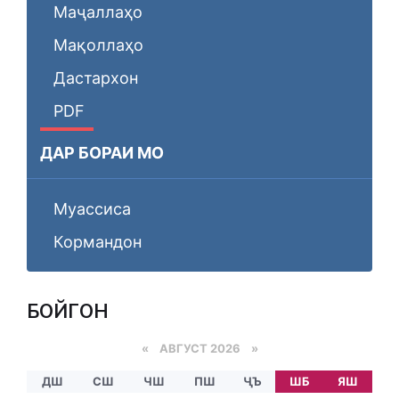
Маҷаллаҳо
Мақоллаҳо
Дастархон
PDF
ДАР БОРАИ МО
Муассиса
Кормандон
БОЙГОНӢ
«
АВГУСТ 2026 »
ДШ
СШ
ЧШ
ПШ
ҶЪ
ШБ
ЯШ