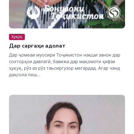
Ҳуқуқ
Дар саргаҳи адолат
Дар ҷомеаи муосири Тоҷикистон нақши занон дар
сохторҳои давлатӣ, бавижа дар мақомоти ҳифзи
ҳуқуқ, рӯз аз рӯз таъсиргузор мегардад. Агар чанд
даҳсола пеш...