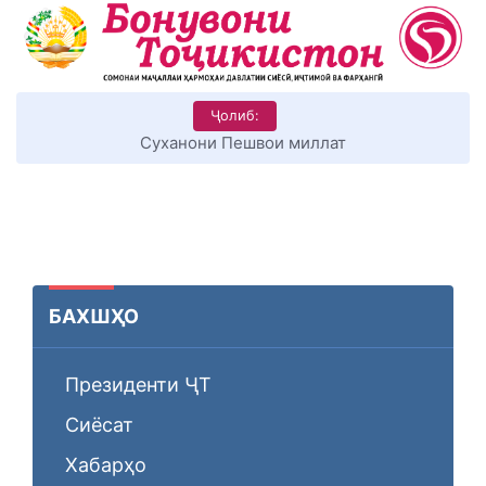
Ҷолиб:
КИТОБХОНИРО ДАР ХУД ТАШАККУЛ ДИҲЕМ
БАХШҲО
Президенти ҶТ
Сиёсат
Хабарҳо