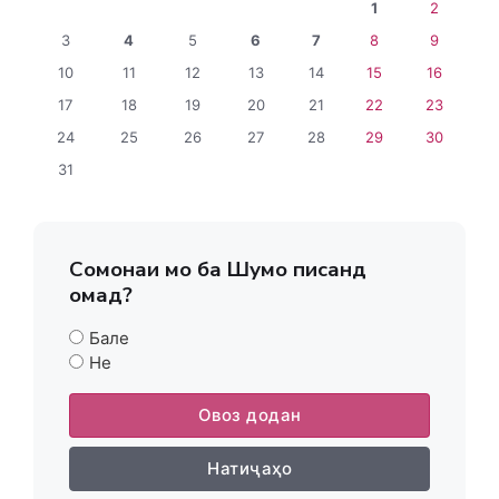
1
2
3
4
5
6
7
8
9
10
11
12
13
14
15
16
17
18
19
20
21
22
23
24
25
26
27
28
29
30
31
Сомонаи мо ба Шумо писанд
омад?
Бале
Не
Овоз додан
Натиҷаҳо