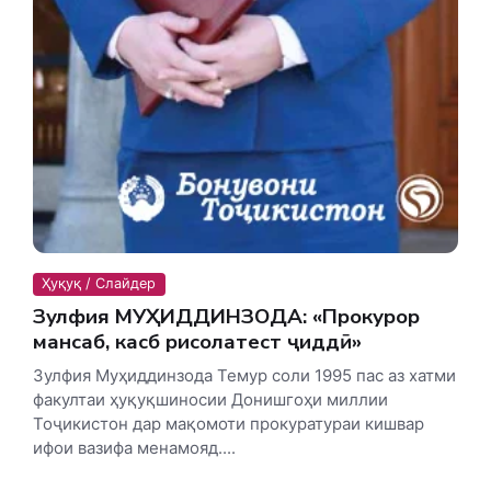
Ҳуқуқ / Слайдер
Зулфия МУҲИДДИНЗОДА: «Прокурор
мансаб, касб рисолатест ҷиддӣ»
Зулфия Муҳиддинзода Темур соли 1995 пас аз хатми
факултаи ҳуқуқшиносии Донишгоҳи миллии
Тоҷикистон дар мақомоти прокуратураи кишвар
ифои вазифа менамояд....