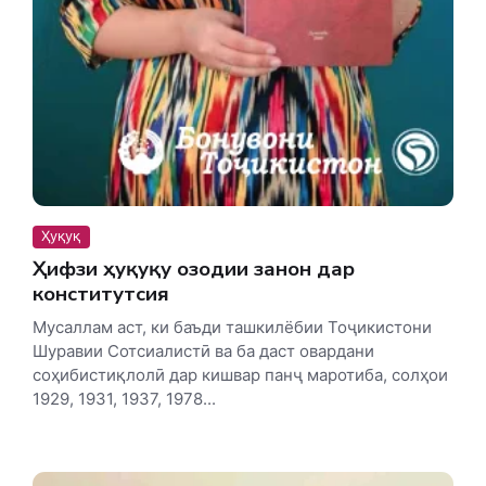
Ҳуқуқ
Ҳифзи ҳуқуқу озодии занон дар
конститутсия
Мусаллам аст, ки баъди ташкилёбии Тоҷикистони
Шуравии Сотсиалистӣ ва ба даст овардани
соҳибистиқлолӣ дар кишвар панҷ маротиба, солҳои
1929, 1931, 1937, 1978...