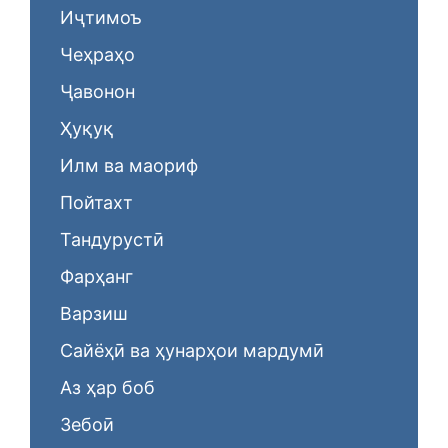
Иҷтимоъ
Чеҳраҳо
Ҷавонон
Ҳуқуқ
Илм ва маориф
Пойтахт
Тандурустӣ
Фарҳанг
Варзиш
Сайёҳӣ ва ҳунарҳои мардумӣ
Аз ҳар боб
Зебоӣ