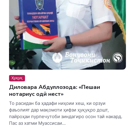
Ҳуқуқ
Диловара Абдуллозода: «Пешаи
нотариус одӣ нест»
То расидан ба ҳадафи ниҳоии хеш, ки орзуи
фаъолият дар мақомоти ҳифзи ҳуқуқро дошт,
пайроҳаи пурпечутоби зиндагиро осон тай накард.
Пас аз хатми Муассисаи...