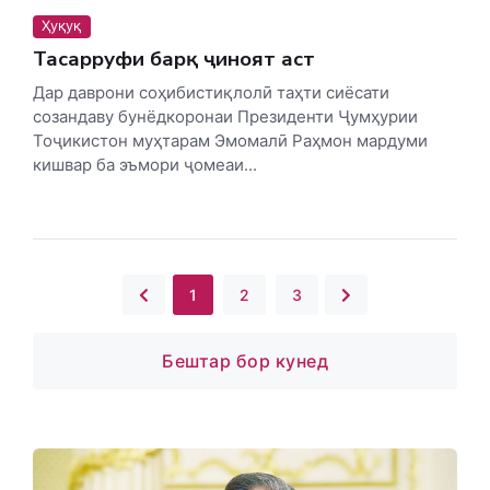
Ҳуқуқ
Тасарруфи барқ ҷиноят аст
Дар даврони соҳибистиқлолӣ таҳти сиёсати
созандаву бунёдкоронаи Президенти Ҷумҳурии
Тоҷикистон муҳтарам Эмомалӣ Раҳмон мардуми
кишвар ба эъмори ҷомеаи...
1
2
3
Бештар бор кунед