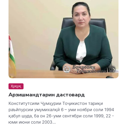
Ҳуқуқ
Арзишмандтарин дастовард
Конститутсияи Ҷумҳурии Тоҷикистон тариқи
раъйпурсии умумихалқӣ 6 – уми ноябри соли 1994
қабул шуда, ба он 26-уми сентябри соли 1999, 22 -
юми июни соли 2003...